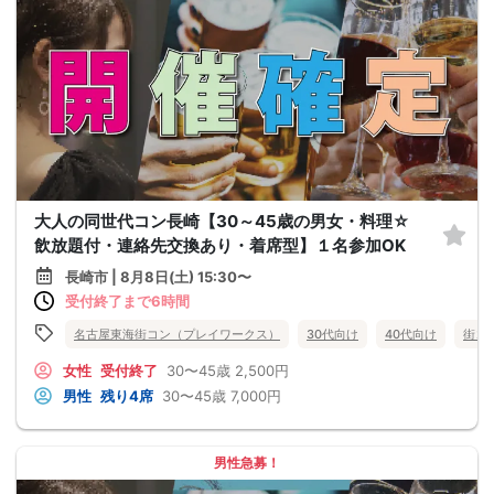
大人の同世代コン長崎【30～45歳の男女・料理☆
飲放題付・連絡先交換あり・着席型】１名参加OK
長崎市 | 8月8日(土) 15:30〜
受付終了まで6時間
名古屋東海街コン（プレイワークス）
30代向け
40代向け
街コ
女性
受付終了
30〜45歳
2,500円
男性
残り4席
30〜45歳
7,000円
男性急募！