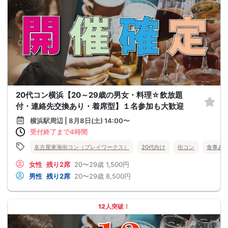
20代コン横浜【20～29歳の男女・料理☆飲放題
付・連絡先交換あり・着席型】１名参加も大歓迎
横浜駅周辺 | 8月8日(土) 14:00〜
受付終了まで4時間
名古屋東海街コン（プレイワークス）
20代向け
街コン
食事あ
女性
残り2席
20〜29歳
1,500円
男性
残り2席
20〜29歳
8,500円
12人突破！