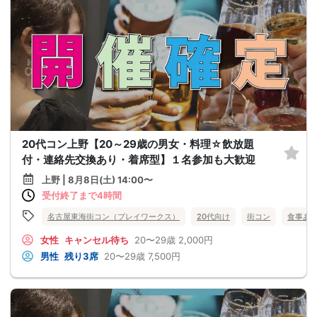
20代コン上野【20～29歳の男女・料理☆飲放題
付・連絡先交換あり・着席型】１名参加も大歓迎
上野 | 8月8日(土) 14:00〜
受付終了まで4時間
名古屋東海街コン（プレイワークス）
20代向け
街コン
食事あ
女性
キャンセル待ち
20〜29歳
2,000円
男性
残り3席
20〜29歳
7,500円