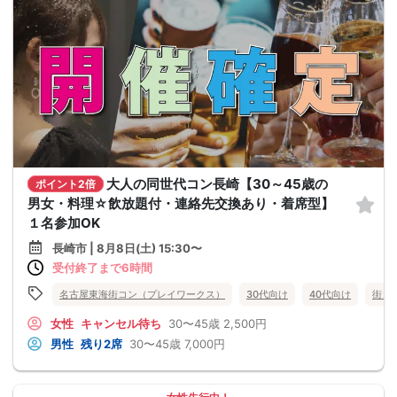
大人の同世代コン長崎【30～45歳の
ポイント2倍
男女・料理☆飲放題付・連絡先交換あり・着席型】
１名参加OK
長崎市 | 8月8日(土) 15:30〜
受付終了まで6時間
名古屋東海街コン（プレイワークス）
30代向け
40代向け
街コ
女性
キャンセル待ち
30〜45歳
2,500円
男性
残り2席
30〜45歳
7,000円