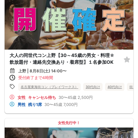
大人の同世代コン上野【30～45歳の男女・料理☆
飲放題付・連絡先交換あり・着席型】１名参加OK
上野 | 8月8日(土) 14:00〜
受付終了まで4時間
名古屋東海街コン（プレイワークス）
30代向け
40代向け
街コ
女性
キャンセル待ち
30〜45歳
2,500円
男性
残り1席
30〜45歳
7,000円
女性先行中！