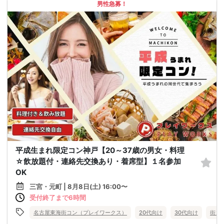
男性急募！
平成生まれ限定コン神戸【20～37歳の男女・料理
☆飲放題付・連絡先交換あり・着席型】１名参加
OK
三宮・元町 | 8月8日(土) 16:00〜
受付終了まで6時間
名古屋東海街コン（プレイワークス）
20代向け
30代向け
街コ