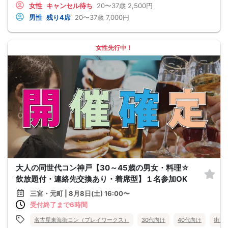
女性
キャンセル待ち
20〜37歳
2,500円
男性
残り4席
20〜37歳
7,000円
女性先行中！
大人の同世代コン神戸【30～45歳の男女・料理☆
飲放題付・連絡先交換あり・着席型】１名参加OK
三宮・元町 | 8月8日(土) 16:00〜
受付終了まで6時間
名古屋東海街コン（プレイワークス）
30代向け
40代向け
街コ