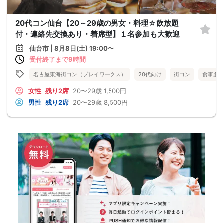
20代コン仙台【20～29歳の男女・料理☆飲放題
付・連絡先交換あり・着席型】１名参加も大歓迎
仙台市 | 8月8日(土) 19:00〜
受付終了まで9時間
名古屋東海街コン（プレイワークス）
20代向け
街コン
食事あ
女性
残り2席
20〜29歳
1,500円
男性
残り2席
20〜29歳
8,500円