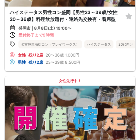
ハイステータス男性コン盛岡【男性23～39歳/女性
20～36歳】料理飲放題付・連絡先交換有・着席型
盛岡市 | 8月8日(土) 19:00〜
受付終了まで9時間
名古屋東海街コン（プレイワークス）
ハイステータス
20代向け
女性
残り2席
20〜36歳
1,000円
男性
残り2席
23〜39歳
8,500円
女性先行中！