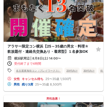
アラサー限定コン横浜【25～35歳の男女・料理☆
飲放題付・連絡先交換あり・着席型】１名参加OK
横浜駅周辺 | 8月8日(土) 14:00〜
受付終了まで4時間
名古屋東海街コン（プレイワークス）
20代向け
30代向け
街コ
女性
キャンセル待ち
25〜35歳
1,500円
男性
残り3席
25〜35歳
8,500円
男性急募！