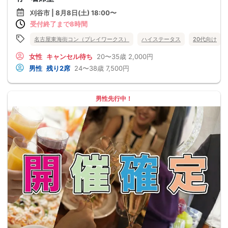
刈谷市 | 8月8日(土) 18:00〜
受付終了まで8時間
名古屋東海街コン（プレイワークス）
ハイステータス
20代向け
女性
キャンセル待ち
20〜35歳
2,000円
男性
残り2席
24〜38歳
7,500円
男性先行中！