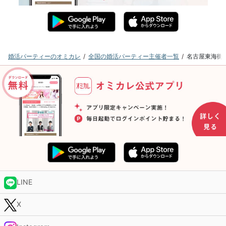
婚活パーティーのオミカレ
全国の婚活パーティー主催者一覧
名古屋東海街
LINE
X