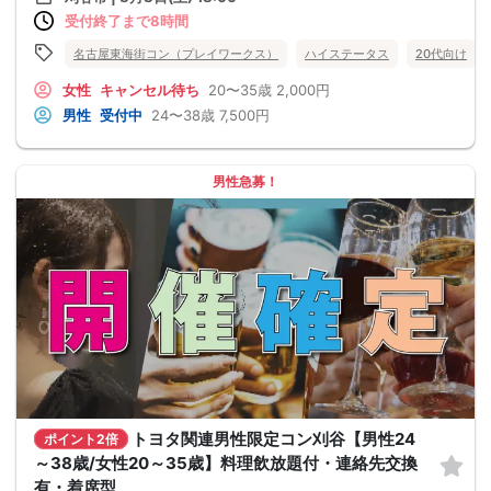
受付終了まで8時間
名古屋東海街コン（プレイワークス）
ハイステータス
20代向け
女性
キャンセル待ち
20〜35歳
2,000円
男性
受付中
24〜38歳
7,500円
男性急募！
トヨタ関連男性限定コン刈谷【男性24
ポイント2倍
～38歳/女性20～35歳】料理飲放題付・連絡先交換
有・着席型