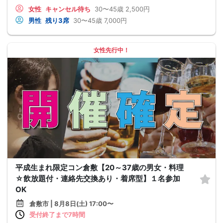
女性
キャンセル待ち
30〜45歳
2,500円
男性
残り3席
30〜45歳
7,000円
女性先行中！
平成生まれ限定コン倉敷【20～37歳の男女・料理
☆飲放題付・連絡先交換あり・着席型】１名参加
OK
倉敷市 | 8月8日(土) 17:00〜
受付終了まで7時間