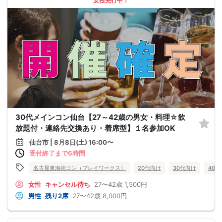
女性先行中！
30代メインコン仙台【27～42歳の男女・料理☆飲
放題付・連絡先交換あり・着席型】１名参加OK
仙台市 | 8月8日(土) 16:00〜
受付終了まで6時間
名古屋東海街コン（プレイワークス）
20代向け
30代向け
40
女性
キャンセル待ち
27〜42歳
1,500円
男性
残り2席
27〜42歳
8,000円