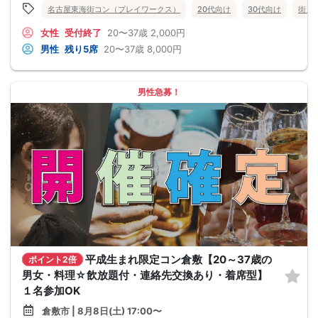
名古屋東海街コン（プレイワークス）
20代向け
30代向け
街コ
女性
受付終了
20〜37歳
2,000円
男性
残り5席
20〜37歳
8,000円
男性急募！
平成生まれ限定コン倉敷【20～37歳の
ポイント2倍
男女・料理☆飲放題付・連絡先交換あり・着席型】
１名参加OK
倉敷市 | 8月8日(土) 17:00〜