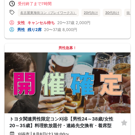
受付終了まで7時間
名古屋東海街コン（プレイワークス）
20代向け
30代向け
街コ
女性
キャンセル待ち
20〜37歳
2,000円
男性
残り2席
20〜37歳
8,000円
男性急募！
トヨタ関連男性限定コン刈谷【男性24～38歳/女性
20～35歳】料理飲放題付・連絡先交換有・着席型
刈谷市 | 8月8日(土) 18:00〜