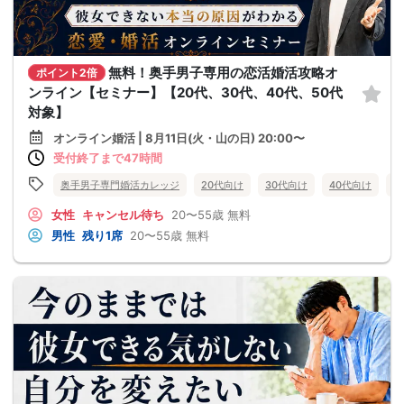
無料！奥手男子専用の恋活婚活攻略オ
ポイント2倍
ンライン【セミナー】【20代、30代、40代、50代
対象】
オンライン婚活 | 8月11日(火・山の日) 20:00〜
受付終了まで47時間
奥手男子専門婚活カレッジ
20代向け
30代向け
40代向け
5
女性
キャンセル待ち
20〜55歳
無料
男性
残り1席
20〜55歳
無料