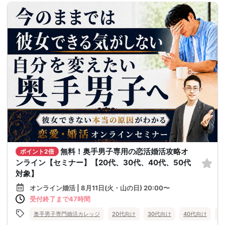
無料！奥手男子専用の恋活婚活攻略オ
ポイント2倍
ンライン【セミナー】【20代、30代、40代、50代
対象】
オンライン婚活 | 8月11日(火・山の日) 20:00〜
受付終了まで47時間
奥手男子専門婚活カレッジ
20代向け
30代向け
40代向け
5