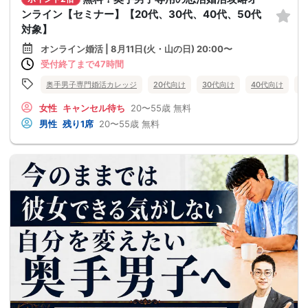
ンライン【セミナー】【20代、30代、40代、50代
対象】
オンライン婚活 | 8月11日(火・山の日) 20:00〜
受付終了まで47時間
奥手男子専門婚活カレッジ
20代向け
30代向け
40代向け
5
女性
キャンセル待ち
20〜55歳
無料
男性
残り1席
20〜55歳
無料