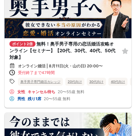
無料！奥手男子専用の恋活婚活攻略オ
ポイント2倍
ンライン【セミナー】【20代、30代、40代、50代
対象】
オンライン婚活 | 8月11日(火・山の日) 20:00〜
受付終了まで47時間
奥手男子専門婚活カレッジ
20代向け
30代向け
40代向け
5
女性
キャンセル待ち
20〜55歳
無料
男性
残り1席
20〜55歳
無料