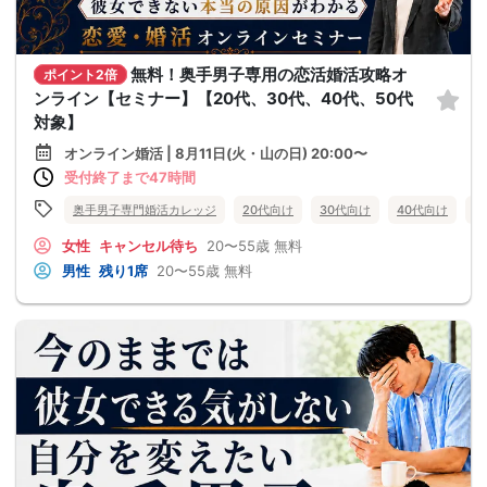
無料！奥手男子専用の恋活婚活攻略オ
ポイント2倍
ンライン【セミナー】【20代、30代、40代、50代
対象】
オンライン婚活 | 8月11日(火・山の日) 20:00〜
受付終了まで47時間
奥手男子専門婚活カレッジ
20代向け
30代向け
40代向け
5
女性
キャンセル待ち
20〜55歳
無料
男性
残り1席
20〜55歳
無料