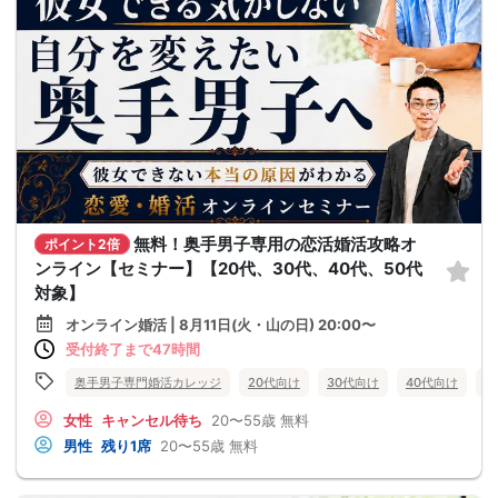
無料！奥手男子専用の恋活婚活攻略オ
ポイント2倍
ンライン【セミナー】【20代、30代、40代、50代
対象】
オンライン婚活 | 8月11日(火・山の日) 20:00〜
受付終了まで47時間
奥手男子専門婚活カレッジ
20代向け
30代向け
40代向け
5
女性
キャンセル待ち
20〜55歳
無料
男性
残り1席
20〜55歳
無料