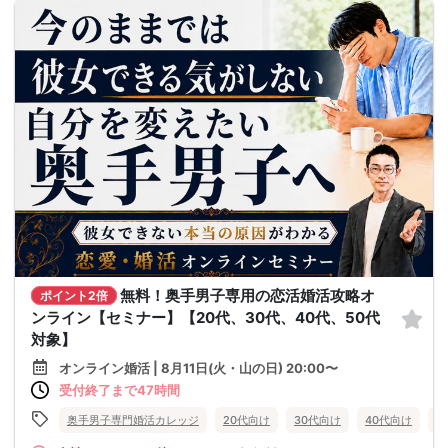
無料！奥手男子専用の恋活婚活攻略オ
ポイント2倍
ンライン【セミナー】【20代、30代、40代、50代
対象】
オンライン婚活 | 8月11日(火・山の日) 20:00〜
受付終了まで47時間
奥手男子専門婚活カレッジ
20代向け
30代向け
40代向け
5