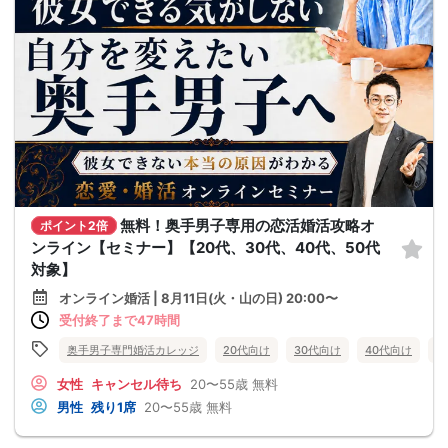
無料！奥手男子専用の恋活婚活攻略オ
ポイント2倍
ンライン【セミナー】【20代、30代、40代、50代
対象】
オンライン婚活 | 8月11日(火・山の日) 20:00〜
受付終了まで47時間
奥手男子専門婚活カレッジ
20代向け
30代向け
40代向け
5
女性
キャンセル待ち
20〜55歳
無料
男性
残り1席
20〜55歳
無料