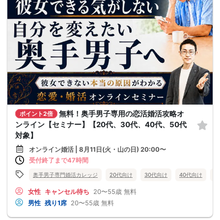
無料！奥手男子専用の恋活婚活攻略オ
ポイント2倍
ンライン【セミナー】【20代、30代、40代、50代
対象】
オンライン婚活 | 8月11日(火・山の日) 20:00〜
受付終了まで47時間
奥手男子専門婚活カレッジ
20代向け
30代向け
40代向け
5
女性
キャンセル待ち
20〜55歳
無料
男性
残り1席
20〜55歳
無料