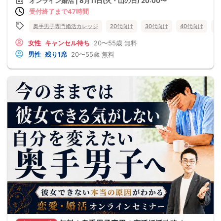
オンライン婚活 | 8月11日(火・山の日) 20:00〜
受付終了まで47時間
奥手男子専門婚活カレッジ
20代向け
30代向け
40代向け
5
女性
キャンセル待ち
20〜55歳
無料
男性
残り1席
20〜55歳
無料