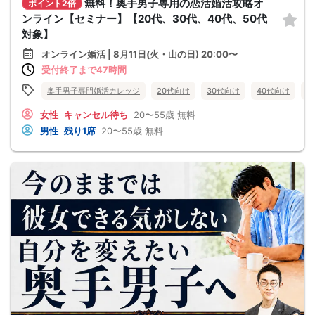
無料！奥手男子専用の恋活婚活攻略オ
ポイント2倍
ンライン【セミナー】【20代、30代、40代、50代
対象】
オンライン婚活 | 8月11日(火・山の日) 20:00〜
受付終了まで47時間
奥手男子専門婚活カレッジ
20代向け
30代向け
40代向け
5
女性
キャンセル待ち
20〜55歳
無料
男性
残り1席
20〜55歳
無料