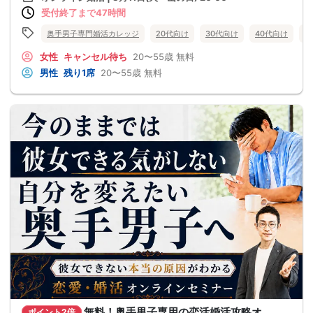
受付終了まで47時間
奥手男子専門婚活カレッジ
20代向け
30代向け
40代向け
5
女性
キャンセル待ち
20〜55歳
無料
男性
残り1席
20〜55歳
無料
無料！奥手男子専用の恋活婚活攻略オ
ポイント2倍