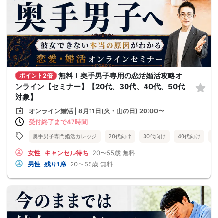
無料！奥手男子専用の恋活婚活攻略オ
ポイント2倍
ンライン【セミナー】【20代、30代、40代、50代
対象】
オンライン婚活 | 8月11日(火・山の日) 20:00〜
受付終了まで47時間
奥手男子専門婚活カレッジ
20代向け
30代向け
40代向け
5
女性
キャンセル待ち
20〜55歳
無料
男性
残り1席
20〜55歳
無料