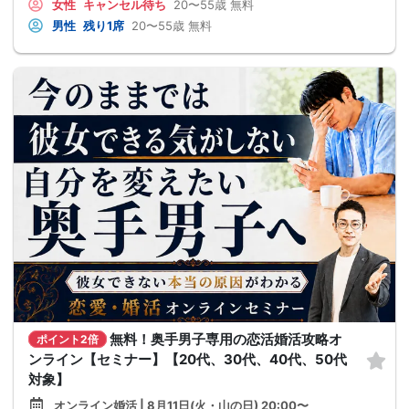
女性
キャンセル待ち
20〜55歳
無料
男性
残り1席
20〜55歳
無料
無料！奥手男子専用の恋活婚活攻略オ
ポイント2倍
ンライン【セミナー】【20代、30代、40代、50代
対象】
オンライン婚活 | 8月11日(火・山の日) 20:00〜