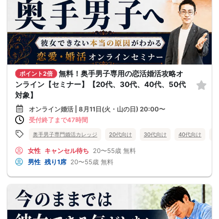
無料！奥手男子専用の恋活婚活攻略オ
ポイント2倍
ンライン【セミナー】【20代、30代、40代、50代
対象】
オンライン婚活 | 8月11日(火・山の日) 20:00〜
受付終了まで47時間
奥手男子専門婚活カレッジ
20代向け
30代向け
40代向け
5
女性
キャンセル待ち
20〜55歳
無料
男性
残り1席
20〜55歳
無料