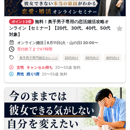
無料！奥手男子専用の恋活婚活攻略オ
ポイント2倍
ンライン【セミナー】【20代、30代、40代、50代
対象】
オンライン婚活 | 8月11日(火・山の日) 20:00〜
受付終了まで47時間
奥手男子専門婚活カレッジ
20代向け
30代向け
40代向け
5
女性
キャンセル待ち
20〜55歳
無料
男性
残り1席
20〜55歳
無料