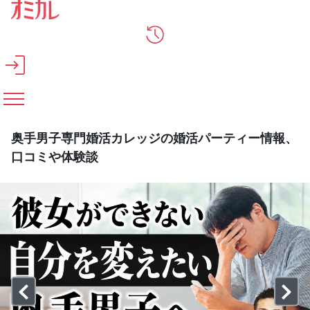
メインコンテンツへスキップ
奥手男子専門婚活カレッジの婚活パーティー情報、
口コミや体験談