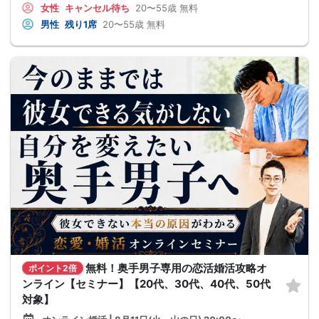
女性
キャンセル待ち
20〜55歳
無料
男性
残り1席
20〜55歳
無料
無料！奥手男子専用の恋活婚活攻略オ
ポイント2倍
ンライン【セミナー】【20代、30代、40代、50代
対象】