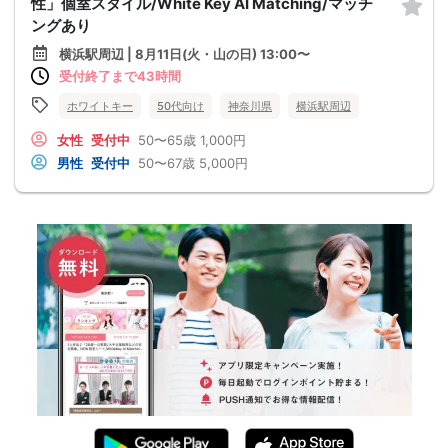
性」個室スタイル/White Key AI Matching/マッチ
ングあり
横浜駅周辺 | 8月11日(火・山の日) 13:00〜
受付終了まで43時間
ホワイトキー
50代向け
神奈川県
横浜駅周辺
女性
受付中
50〜65歳
1,000円
男性
受付中
50〜67歳
5,000円