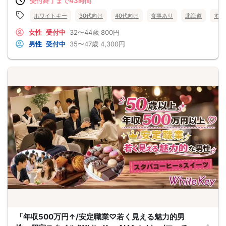
受付終了まで43時間
ホワイトキー
30代向け
40代向け
食事あり
北海道
すす
女性
受付中
32〜44歳
800円
男性
受付中
35〜47歳
4,300円
「年収500万円↑/安定職業♡若く見える魅力的男