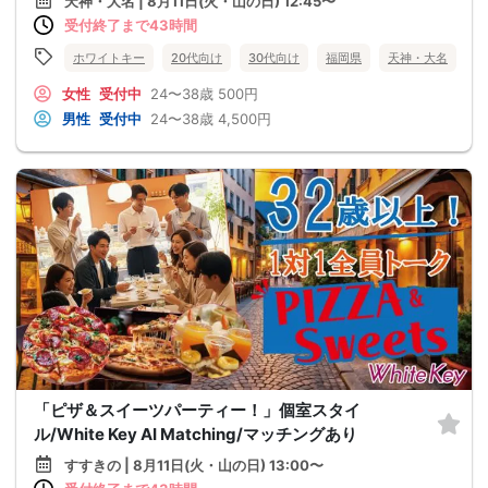
天神・大名 | 8月11日(火・山の日) 12:45〜
受付終了まで43時間
ホワイトキー
20代向け
30代向け
福岡県
天神・大名
女性
受付中
24〜38歳
500円
男性
受付中
24〜38歳
4,500円
「ピザ＆スイーツパーティー！」個室スタイ
ル/White Key AI Matching/マッチングあり
すすきの | 8月11日(火・山の日) 13:00〜