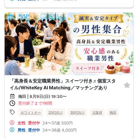
「高身長＆安定職業男性」スイーツ付き♬個室スタ
イル/WhiteKey AI Matching／マッチングあり
梅田 | 8月9日(日) 19:30〜
受付終了まで1時間
ホワイトキー
20代向け
30代向け
大阪府
梅田
女性
受付中
24〜37歳
500円
男性
受付中
24〜38歳
4,000円