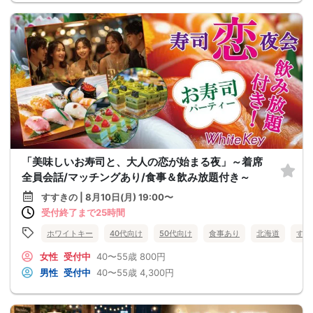
「美味しいお寿司と、大人の恋が始まる夜」～着席
全員会話/マッチングあり/食事＆飲み放題付き～
すすきの | 8月10日(月) 19:00〜
受付終了まで25時間
ホワイトキー
40代向け
50代向け
食事あり
北海道
すす
女性
受付中
40〜55歳
800円
男性
受付中
40〜55歳
4,300円