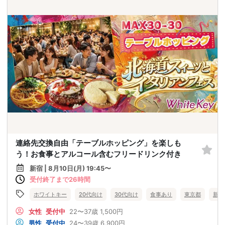
連絡先交換自由「テーブルホッピング」を楽しも
う！お食事とアルコール含むフリードリンク付き
新宿 | 8月10日(月) 19:45〜
受付終了まで26時間
ホワイトキー
20代向け
30代向け
食事あり
東京都
新宿
女性
受付中
22〜37歳
1,500円
男性
受付中
24〜39歳
6,900円