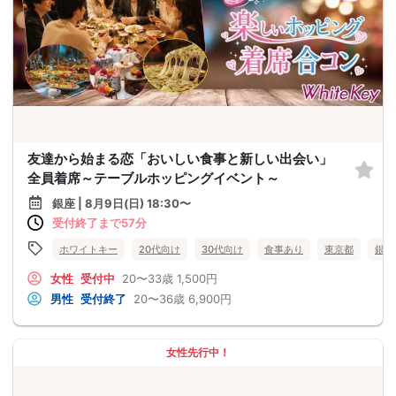
友達から始まる恋「おいしい食事と新しい出会い」
全員着席～テーブルホッピングイベント～
銀座 | 8月9日(日) 18:30〜
受付終了まで57分
ホワイトキー
20代向け
30代向け
食事あり
東京都
銀座
女性
受付中
20〜33歳
1,500円
男性
受付終了
20〜36歳
6,900円
女性先行中！