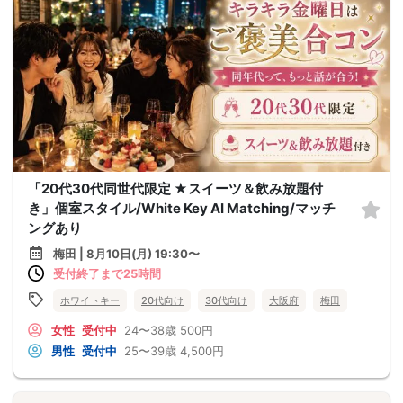
「20代30代同世代限定 ★スイーツ＆飲み放題付
き」個室スタイル/White Key AI Matching/マッチ
ングあり
梅田 | 8月10日(月) 19:30〜
受付終了まで25時間
ホワイトキー
20代向け
30代向け
大阪府
梅田
女性
受付中
24〜38歳
500円
男性
受付中
25〜39歳
4,500円