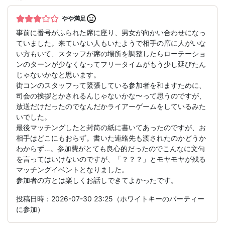
やや満足
事前に番号がふられた席に座り、男女が向かい合わせになっ
ていました。来ていない人もいたようで相手の席に人がいな
い方もいて、スタッフが席の場所を調整したらローテーショ
ンのターンが少なくなってフリータイムがもう少し延びたん
じゃないかなと思います。
街コンのスタッフって緊張している参加者を和ますために、
司会の挨拶とかされるんじゃないかな〜って思うのですが、
放送だけだったのでなんだかライアーゲームをしているみた
いでした。
最後マッチングしたと封筒の紙に書いてあったのですが、お
相手はどこにもおらず。書いた連絡先も渡されたのかどうか
わからず…。参加費がとても良心的だったのでこんなに文句
を言ってはいけないのですが、「？？？」とモヤモヤが残る
マッチングイベントとなりました。
参加者の方とは楽しくお話しできてよかったです。
投稿日時：2026-07-30 23:25（ホワイトキーのパーティー
に参加）