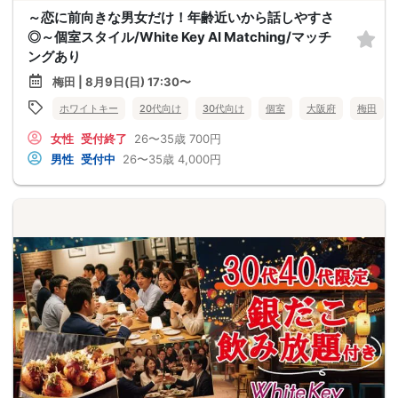
～恋に前向きな男女だけ！年齢近いから話しやすさ
◎～個室スタイル/White Key AI Matching/マッチ
ングあり
梅田 | 8月9日(日) 17:30〜
ホワイトキー
20代向け
30代向け
個室
大阪府
梅田
女性
受付終了
26〜35歳
700円
男性
受付中
26〜35歳
4,000円