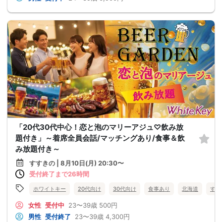
「20代30代中心！恋と泡のマリーアジュ♡飲み放
題付き」～着席全員会話/マッチングあり/食事＆飲
み放題付き～
すすきの | 8月10日(月) 20:30〜
受付終了まで26時間
ホワイトキー
20代向け
30代向け
食事あり
北海道
すす
女性
受付中
23〜39歳
500円
男性
受付終了
23〜39歳
4,300円