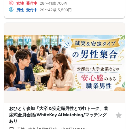
女性
受付中
28〜41歳
700円
男性
受付中
29〜42歳
5,500円
おひとり参加「大卒＆安定職男性と1対1トーク」着
席式全員会話/WhiteKey AI Matching/マッチング
あり