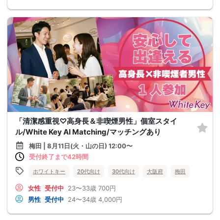
「清潔感重視♡高身長＆非喫煙男性」個室スタイ
ル/White Key AI Matching/マッチングあり
梅田 | 8月11日(火・山の日) 12:00〜
受付終了まで42時間
ホワイトキー
20代向け
30代向け
大阪府
梅田
女性
受付中
23〜33歳
700円
男性
受付中
24〜34歳
4,000円