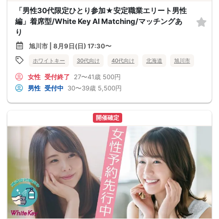
「男性30代限定ひとり参加★安定職業エリート男性
編」着席型/White Key AI Matching/マッチングあ
り
旭川市 | 8月9日(日) 17:30〜
ホワイトキー
30代向け
40代向け
北海道
旭川市
女性
受付終了
27〜41歳
500円
男性
受付中
30〜39歳
5,500円
開催確定