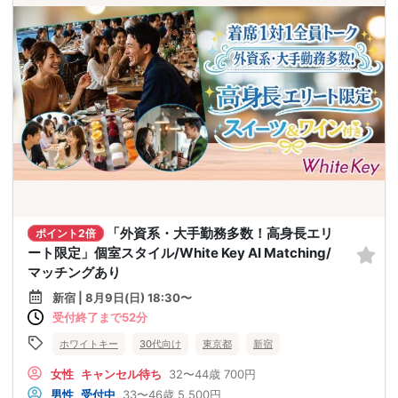
「外資系・大手勤務多数！高身長エリ
ポイント2倍
ート限定」個室スタイル/White Key AI Matching/
マッチングあり
新宿 | 8月9日(日) 18:30〜
受付終了まで52分
ホワイトキー
30代向け
東京都
新宿
女性
キャンセル待ち
32〜44歳
700円
男性
受付中
33〜46歳
5,500円