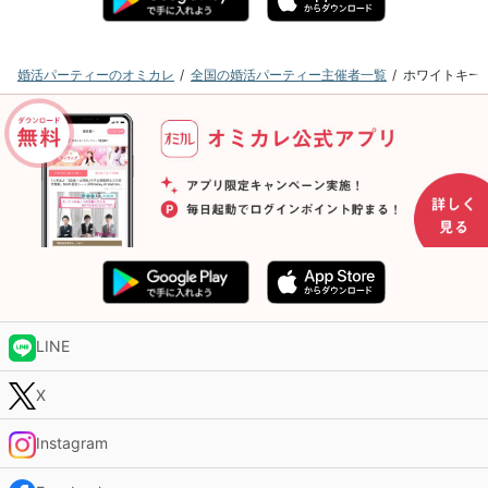
婚活パーティーのオミカレ
全国の婚活パーティー主催者一覧
ホワイトキー
LINE
X
Instagram