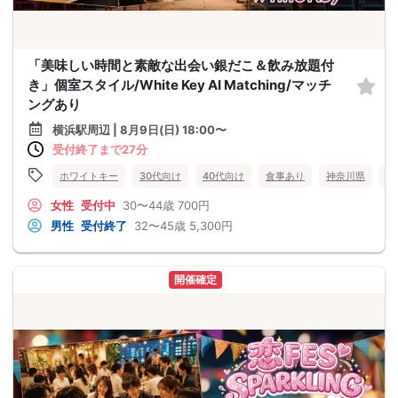
「美味しい時間と素敵な出会い銀だこ＆飲み放題付
き」個室スタイル/White Key AI Matching/マッチ
ングあり
横浜駅周辺 | 8月9日(日) 18:00〜
受付終了まで27分
ホワイトキー
30代向け
40代向け
食事あり
神奈川県
横
女性
受付中
30〜44歳
700円
男性
受付終了
32〜45歳
5,300円
開催確定