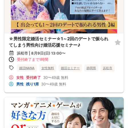
☆男性限定婚活セミナー☆1～2回のデートで振られ
てしまう男性向け婚活応援セミナー♪
浜松市 | 8月9日(日) 13:00〜
受付終了まで1時間
婚活NANA
女性無料
婚活セミナー
静岡県
浜松市
女性
受付終了
30〜49歳
無料
男性
残り1席
30〜49歳
無料