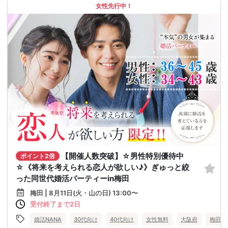
女性先行中！
【開催人数突破】☆男性特別優待中
ポイント2倍
☆《将来を考えられる恋人が欲しい♪》ぎゅっと絞
った同世代婚活パーティーin梅田
梅田 | 8月11日(火・山の日) 13:00〜
受付終了まで2日
婚活NANA
30代向け
40代向け
女性無料
大阪府
梅田