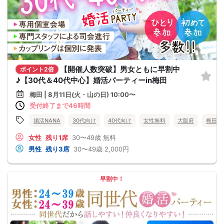
【開催人数突破】男女ともに早割中
ポイント2倍
♪【30代＆40代中心】婚活パーティーin梅田
梅田 | 8月11日(火・山の日) 10:00〜
受付終了まで46時間
婚活NANA
30代向け
40代向け
女性無料
大阪府
梅田
女性
残り1席
30〜49歳
無料
男性
残り3席
30〜49歳
2,000円
早割中！