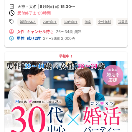
天神・大名 | 8月9日(日) 15:30〜
受付終了まで3時間
婚活NANA
20代向け
30代向け
個室
女性無料
福岡県
女性
キャンセル待ち
26〜34歳
無料
男性
残り2席
27〜36歳
2,000円
早割中！