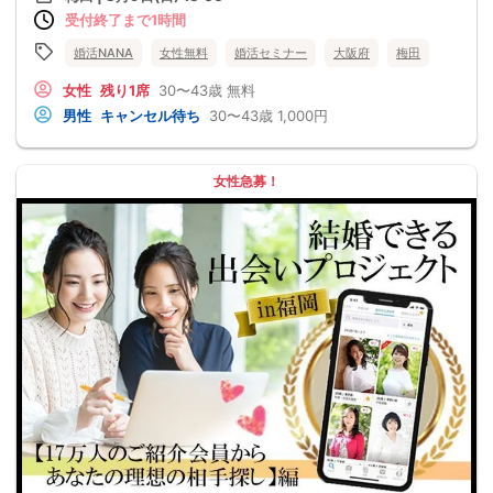
受付終了まで1時間
婚活NANA
女性無料
婚活セミナー
大阪府
梅田
女性
残り1席
30〜43歳
無料
男性
キャンセル待ち
30〜43歳
1,000円
女性急募！