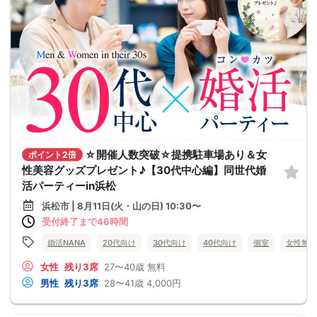
☆開催人数突破☆提携駐車場あり＆女
ポイント2倍
性美容グッズプレゼント♪【30代中心編】同世代婚
活パーティーin浜松
浜松市 | 8月11日(火・山の日) 10:30〜
受付終了まで46時間
婚活NANA
20代向け
30代向け
40代向け
個室
女性無料
女性
残り3席
27〜40歳
無料
男性
残り3席
28〜41歳
4,000円