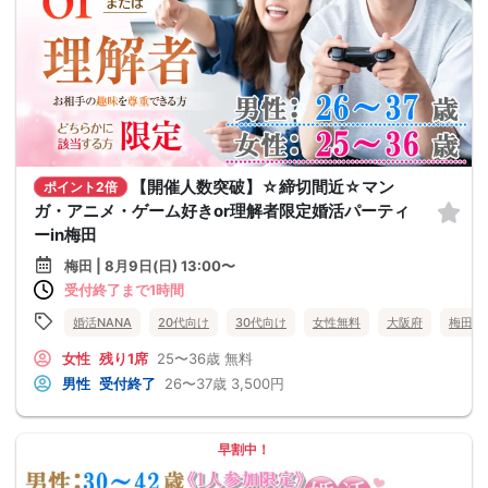
【開催人数突破】☆締切間近☆マン
ポイント2倍
ガ・アニメ・ゲーム好きor理解者限定婚活パーティ
ーin梅田
梅田 | 8月9日(日) 13:00〜
受付終了まで1時間
婚活NANA
20代向け
30代向け
女性無料
大阪府
梅田
女性
残り1席
25〜36歳
無料
男性
受付終了
26〜37歳
3,500円
早割中！