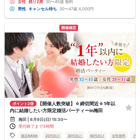
女性
残り2席
30〜45歳
無料
男性
キャンセル待ち
30〜47歳
4,000円
開催確定
【開催人数突破】☆締切間近☆1年以
ポイント2倍
内に結婚したい方限定婚活パーティーin梅田
梅田 | 8月9日(日) 15:30〜
受付終了まで3時間
婚活NANA
20代向け
30代向け
40代向け
女性無料
大阪