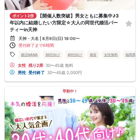
【開催人数突破】男女ともに募集中♪3
ポイント2倍
年以内に結婚したい方限定☆大人の同世代婚活パー
ティーin天神
天神・大名 | 8月9日(日) 18:00〜
受付終了まで6時間
婚活NANA
30代向け
40代向け
個室
女性無料
福岡県
女性
残り2席
30〜45歳
無料
男性
受付終了
30〜45歳
2,000円
早割中！