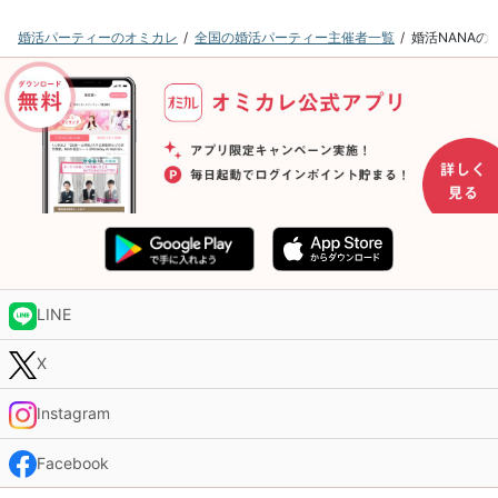
婚活パーティーのオミカレ
全国の婚活パーティー主催者一覧
婚活NANA
LINE
X
Instagram
Facebook