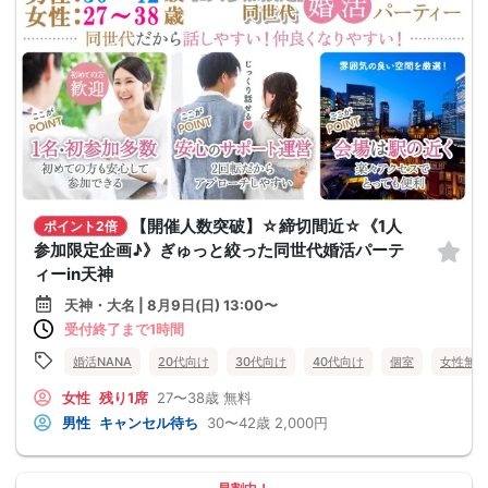
【開催人数突破】☆締切間近☆《1人
ポイント2倍
参加限定企画♪》ぎゅっと絞った同世代婚活パーテ
ィーin天神
天神・大名 | 8月9日(日) 13:00〜
受付終了まで1時間
婚活NANA
20代向け
30代向け
40代向け
個室
女性無料
女性
残り1席
27〜38歳
無料
男性
キャンセル待ち
30〜42歳
2,000円