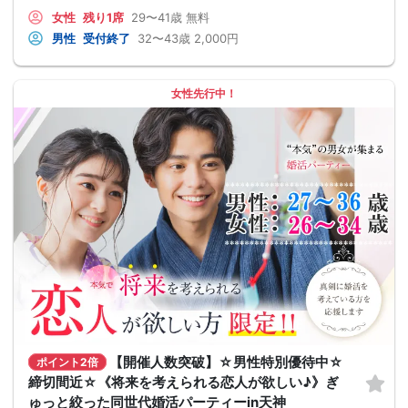
女性
残り1席
29〜41歳
無料
男性
受付終了
32〜43歳
2,000円
女性先行中！
【開催人数突破】☆男性特別優待中☆
ポイント2倍
締切間近☆《将来を考えられる恋人が欲しい♪》ぎ
ゅっと絞った同世代婚活パーティーin天神