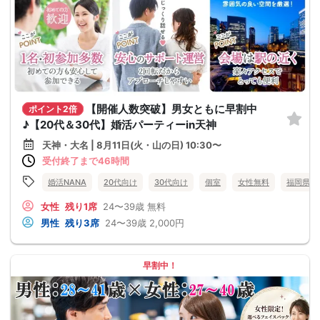
【開催人数突破】男女ともに早割中
ポイント2倍
♪【20代＆30代】婚活パーティーin天神
天神・大名 | 8月11日(火・山の日) 10:30〜
受付終了まで46時間
婚活NANA
20代向け
30代向け
個室
女性無料
福岡県
女性
残り1席
24〜39歳
無料
男性
残り3席
24〜39歳
2,000円
早割中！