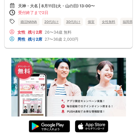
天神・大名 | 8月11日(火・山の日) 13:00〜
受付終了まで2日
婚活NANA
20代向け
30代向け
個室
女性無料
福岡県
女性
残り2席
26〜34歳
無料
男性
残り2席
27〜36歳
2,000円