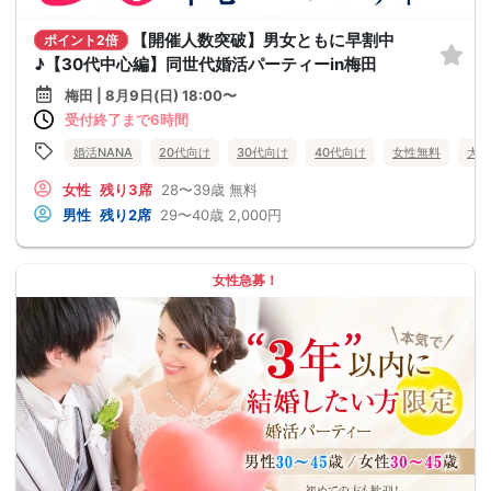
【開催人数突破】男女ともに早割中
ポイント2倍
♪【30代中心編】同世代婚活パーティーin梅田
梅田 | 8月9日(日) 18:00〜
受付終了まで6時間
婚活NANA
20代向け
30代向け
40代向け
女性無料
大阪
女性
残り3席
28〜39歳
無料
男性
残り2席
29〜40歳
2,000円
女性急募！