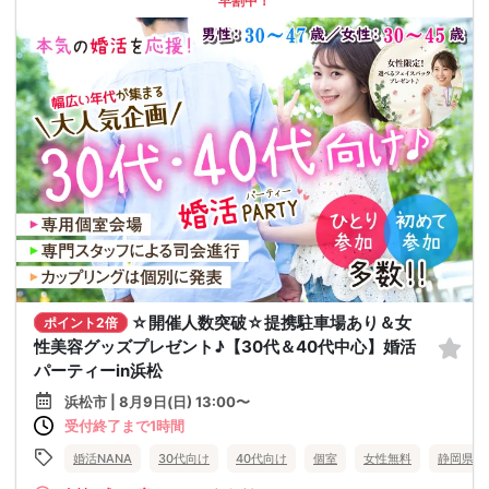
早割中！
☆開催人数突破☆提携駐車場あり＆女
ポイント2倍
性美容グッズプレゼント♪【30代＆40代中心】婚活
パーティーin浜松
浜松市 | 8月9日(日) 13:00〜
受付終了まで1時間
婚活NANA
30代向け
40代向け
個室
女性無料
静岡県