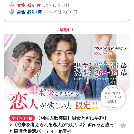
女性
残り1席
34〜43歳
無料
男性
残り3席
36〜45歳
2,000円
早割中！
【開催人数突破】男女ともに早割中
ポイント2倍
♪《将来を考えられる恋人が欲しい♪》ぎゅっと絞っ
た同世代婚活パーティーin天神