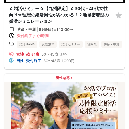
☆婚活セミナー☆【九州限定】☆30代・40代女性
向け☆理想の婚活男性がみつかる！？地域密着型の
婚活シミュレーション
博多・中洲 | 8月9日(日) 13:00〜
受付終了まで1時間
婚活NANA
女性無料
婚活セミナー
福岡県
博多・中洲
女性
残り1席
30〜43歳
無料
男性
受付終了
30〜43歳
1,000円
男性急募！