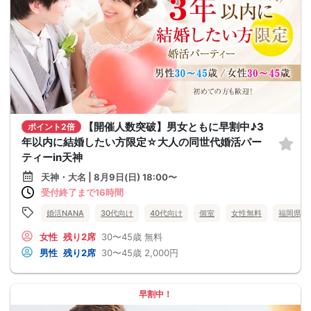
【開催人数突破】男女ともに早割中♪3
ポイント2倍
年以内に結婚したい方限定☆大人の同世代婚活パー
ティーin天神
天神・大名 | 8月9日(日) 18:00〜
受付終了まで16時間
婚活NANA
30代向け
40代向け
個室
女性無料
福岡県
女性
残り2席
30〜45歳
無料
男性
残り2席
30〜45歳
2,000円
早割中！