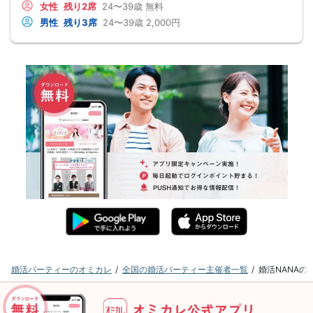
女性
残り2席
24〜39歳
無料
男性
残り3席
24〜39歳
2,000円
婚活パーティーのオミカレ
全国の婚活パーティー主催者一覧
婚活NANA