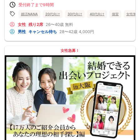
受付終了まで9時間
婚活NANA
20代向け
30代向け
40代向け
個室
女性無料
女性
残り2席
26〜40歳
無料
男性
キャンセル待ち
28〜42歳
4,000円
女性急募！