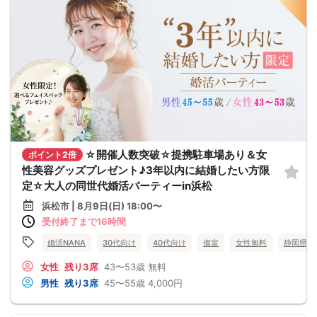
☆開催人数突破☆提携駐車場あり＆女
ポイント2倍
性美容グッズプレゼント♪3年以内に結婚したい方限
定☆大人の同世代婚活パーティーin浜松
浜松市 | 8月9日(日) 18:00〜
受付終了まで16時間
婚活NANA
30代向け
40代向け
個室
女性無料
静岡県
女性
残り3席
43〜53歳
無料
男性
残り3席
45〜55歳
4,000円