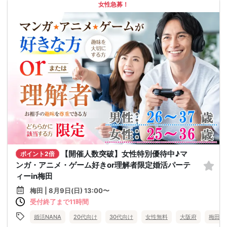
女性急募！
【開催人数突破】女性特別優待中♪マ
ポイント2倍
ンガ・アニメ・ゲーム好きor理解者限定婚活パーテ
ィーin梅田
梅田 | 8月9日(日) 13:00〜
受付終了まで11時間
婚活NANA
20代向け
30代向け
女性無料
大阪府
梅田