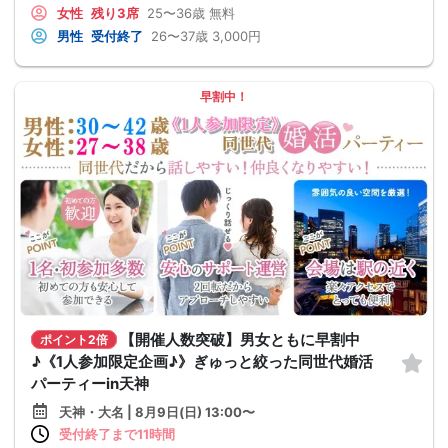
女性
残り3席
25〜36歳
無料
男性
受付終了
26〜37歳
3,000円
早割中！
【開催人数突破】男女ともに早割中
ポイント2倍
♪《1人参加限定企画♪》ぎゅっと絞った同世代婚活
パーティーin天神
天神・大名 | 8月9日(日) 13:00〜
受付終了まで11時間