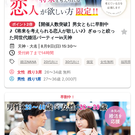
【開催人数突破】男女ともに早割中
ポイント2倍
♪《将来を考えられる恋人が欲しい♪》ぎゅっと絞っ
た同世代婚活パーティーin天神
天神・大名 | 8月9日(日) 15:30〜
受付終了まで14時間
婚活NANA
20代向け
30代向け
個室
女性無料
福岡県
女性
残り3席
26〜34歳
無料
男性
残り1席
27〜36歳
2,000円
早割中！