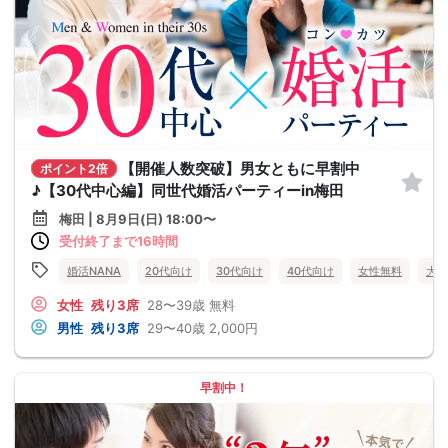
【開催人数突破】男女ともに早割中
ポイント2倍
♪【30代中心編】同世代婚活パーティーin梅田
梅田 | 8月9日(日) 18:00〜
受付終了まで16時間
婚活NANA
20代向け
30代向け
40代向け
女性無料
大阪
女性
残り3席
28〜39歳
無料
男性
残り3席
29〜40歳
2,000円
早割中！