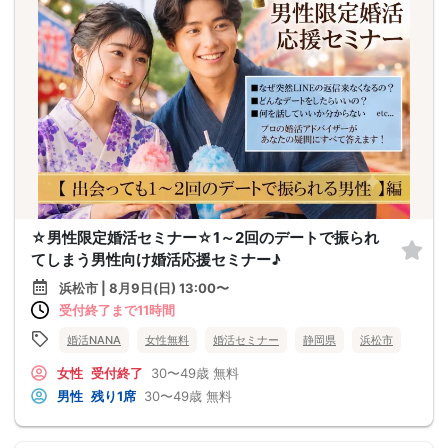
☆男性限定婚活セミナー☆1～2回のデートで振られ
てしまう男性向け婚活応援セミナー♪
浜松市 | 8月9日(日) 13:00〜
受付終了まで11時間
婚活NANA
女性無料
婚活セミナー
静岡県
浜松市
女性
受付終了
30〜49歳
無料
男性
残り1席
30〜49歳
無料