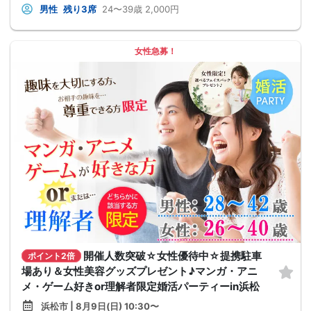
男性
残り3席
24〜39歳
2,000円
女性急募！
開催人数突破☆女性優待中☆提携駐車
ポイント2倍
場あり＆女性美容グッズプレゼント♪マンガ・アニ
メ・ゲーム好きor理解者限定婚活パーティーin浜松
浜松市 | 8月9日(日) 10:30〜