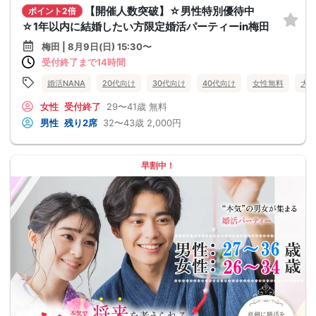
【開催人数突破】☆男性特別優待中
ポイント2倍
☆1年以内に結婚したい方限定婚活パーティーin梅田
梅田 | 8月9日(日) 15:30〜
受付終了まで14時間
婚活NANA
20代向け
30代向け
40代向け
女性無料
大阪
女性
受付終了
29〜41歳
無料
男性
残り2席
32〜43歳
2,000円
早割中！