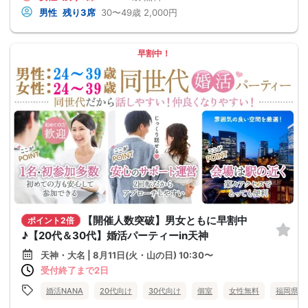
男性
残り3席
30〜49歳
2,000円
早割中！
【開催人数突破】男女ともに早割中
ポイント2倍
♪【20代＆30代】婚活パーティーin天神
天神・大名 | 8月11日(火・山の日) 10:30〜
受付終了まで2日
婚活NANA
20代向け
30代向け
個室
女性無料
福岡県