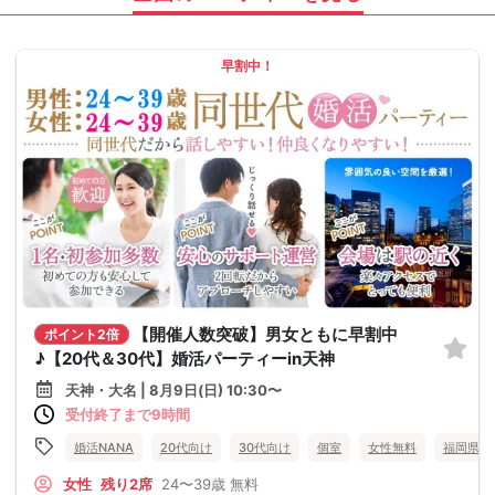
早割中！
【開催人数突破】男女ともに早割中
ポイント2倍
♪【20代＆30代】婚活パーティーin天神
天神・大名 | 8月9日(日) 10:30〜
受付終了まで9時間
婚活NANA
20代向け
30代向け
個室
女性無料
福岡県
女性
残り2席
24〜39歳
無料