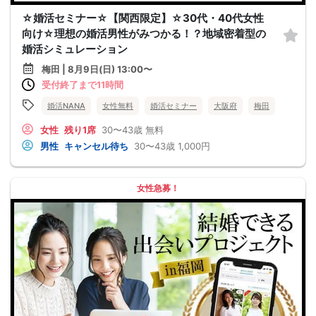
☆婚活セミナー☆【関西限定】☆30代・40代女性
向け☆理想の婚活男性がみつかる！？地域密着型の
婚活シミュレーション
梅田 | 8月9日(日) 13:00〜
受付終了まで11時間
婚活NANA
女性無料
婚活セミナー
大阪府
梅田
女性
残り1席
30〜43歳
無料
男性
キャンセル待ち
30〜43歳
1,000円
女性急募！