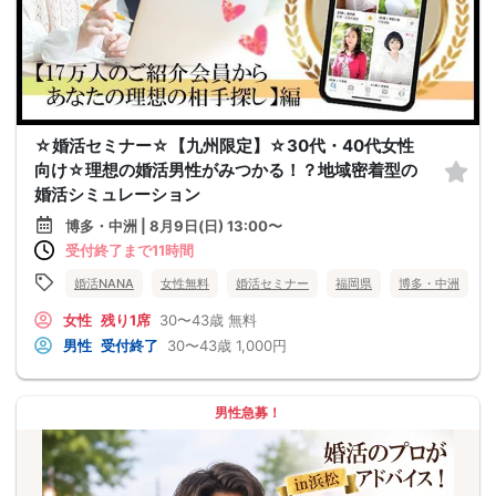
☆婚活セミナー☆【九州限定】☆30代・40代女性
向け☆理想の婚活男性がみつかる！？地域密着型の
婚活シミュレーション
博多・中洲 | 8月9日(日) 13:00〜
受付終了まで11時間
婚活NANA
女性無料
婚活セミナー
福岡県
博多・中洲
女性
残り1席
30〜43歳
無料
男性
受付終了
30〜43歳
1,000円
男性急募！