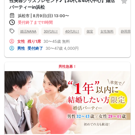
性美容グッズプレゼント♪【30代＆40代中心】婚活
パーティーin浜松
浜松市 | 8月9日(日) 13:00〜
受付終了まで11時間
婚活NANA
30代向け
40代向け
個室
女性無料
静岡県
女性
残り1席
30〜45歳
無料
男性
受付終了
30〜47歳
4,000円
男性急募！