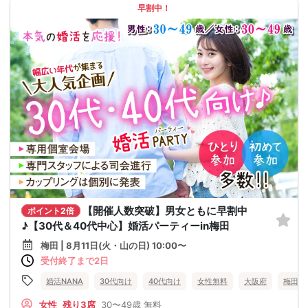
早割中！
【開催人数突破】男女ともに早割中
ポイント2倍
♪【30代＆40代中心】婚活パーティーin梅田
梅田 | 8月11日(火・山の日) 10:00〜
受付終了まで2日
婚活NANA
30代向け
40代向け
女性無料
大阪府
梅田
女性
残り3席
30〜49歳
無料