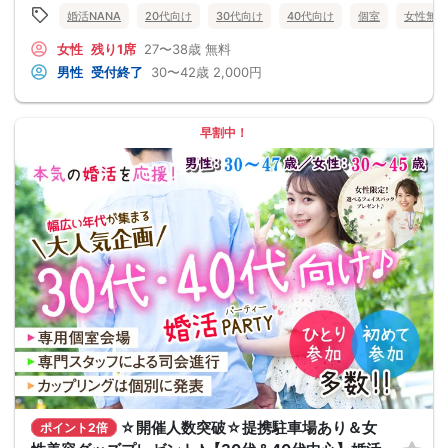
婚活NANA
20代向け
30代向け
40代向け
個室
女性無料
女性
残り1席
27〜38歳
無料
男性
受付終了
30〜42歳
2,000円
早割中！
☆開催人数突破☆提携駐車場あり＆女
ポイント2倍