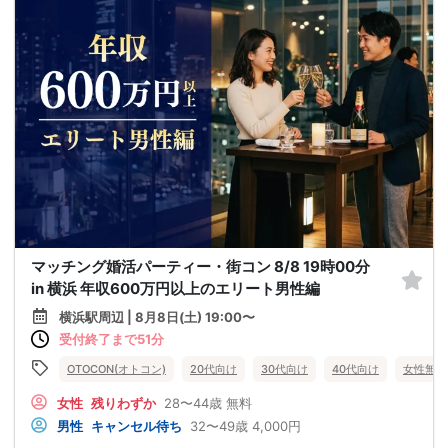
マッチング婚活パーティー・街コン 8/8 19時00分
in 横浜 年収600万円以上のエリート男性編
横浜駅周辺 | 8月8日(土) 19:00〜
受付終了まで51分
OTOCON(オトコン)
20代向け
30代向け
40代向け
女性無料
女性
残りわずか
28〜44歳
無料
男性
キャンセル待ち
32〜49歳
4,000円