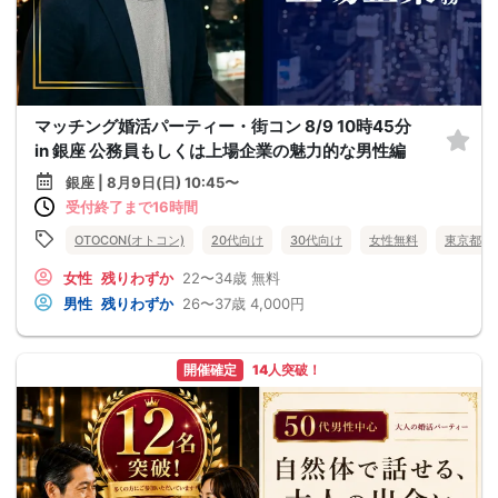
マッチング婚活パーティー・街コン 8/9 10時45分
in 銀座 公務員もしくは上場企業の魅力的な男性編
銀座 | 8月9日(日) 10:45〜
受付終了まで16時間
OTOCON(オトコン)
20代向け
30代向け
女性無料
東京都
女性
残りわずか
22〜34歳
無料
男性
残りわずか
26〜37歳
4,000円
開催確定
14人突破！