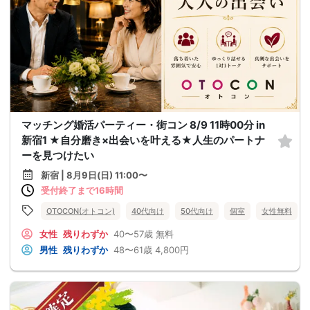
マッチング婚活パーティー・街コン 8/9 11時00分 in
新宿1 ★自分磨き×出会いを叶える★人生のパートナ
ーを見つけたい
新宿 | 8月9日(日) 11:00〜
受付終了まで16時間
OTOCON(オトコン)
40代向け
50代向け
個室
女性無料
女性
残りわずか
40〜57歳
無料
男性
残りわずか
48〜61歳
4,800円