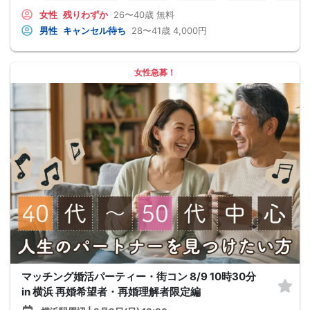
女性
残りわずか
26〜40歳
無料
男性
キャンセル待ち
28〜41歳
4,000円
女性急募！
マッチング婚活パーティー・街コン 8/9 10時30分
in 横浜 再婚希望者・再婚理解者限定編