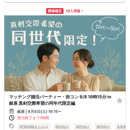
開催確定
12人突破！
マッチング婚活パーティー・街コン 8/8 19時15分 in
銀座 真剣交際希望の同年代限定編
銀座 | 8月8日(土) 19:15〜
受付終了まで1時間
OTOCON(オトコン)
20代向け
30代向け
40代向け
女性無料