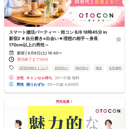
スマート婚活パーティー・街コン 8/8 18時45分 in
新宿2 ★自分磨き×出会い★理想の相手～身長
170cm以上の男性～
新宿 | 8月8日(土) 18:45〜
受付終了まで36分
OTOCON(オトコン)
20代向け
30代向け
個室
女性無料
女性
キャンセル待ち
20〜31歳
無料
男性
残りわずか
20〜31歳
4,800円
男性急募！