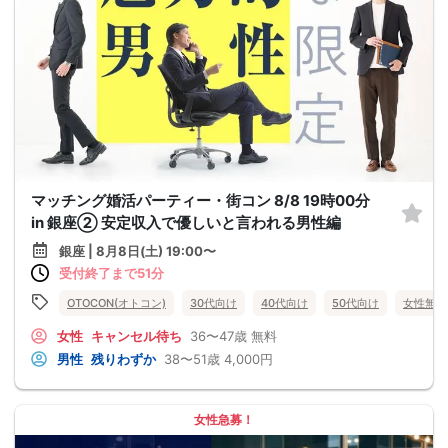
マッチング婚活パーティー・街コン 8/8 19時00分
in 銀座② 安定収入で優しいと言われる男性編
銀座 | 8月8日(土) 19:00〜
受付終了まで51分
OTOCON(オトコン)
30代向け
40代向け
50代向け
女性無料
女性
キャンセル待ち
36〜47歳
無料
男性
残りわずか
38〜51歳
4,000円
女性急募！