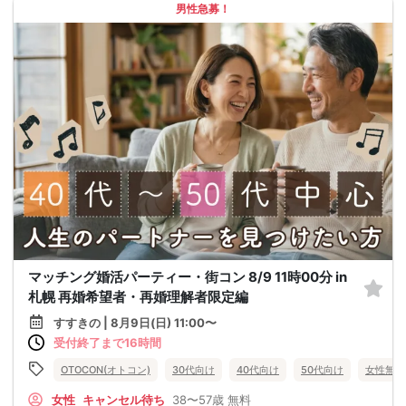
男性急募！
マッチング婚活パーティー・街コン 8/9 11時00分 in
札幌 再婚希望者・再婚理解者限定編
すすきの | 8月9日(日) 11:00〜
受付終了まで16時間
OTOCON(オトコン)
30代向け
40代向け
50代向け
女性無料
女性
キャンセル待ち
38〜57歳
無料