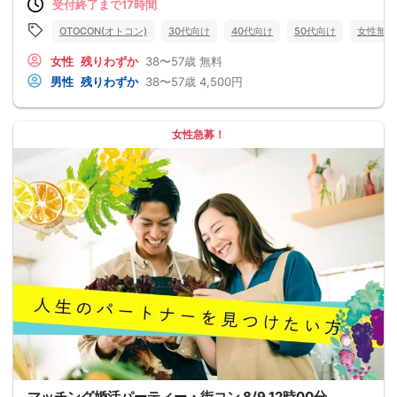
受付終了まで17時間
OTOCON(オトコン)
30代向け
40代向け
50代向け
女性無料
女性
残りわずか
38〜57歳
無料
男性
残りわずか
38〜57歳
4,500円
女性急募！
マッチング婚活パーティー・街コン 8/9 12時00分