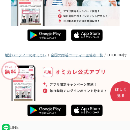
婚活パーティーのオミカレ
全国の婚活パーティー主催者一覧
OTOCON(
LINE