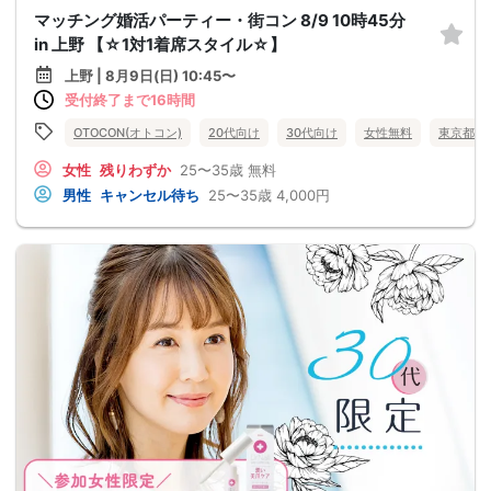
マッチング婚活パーティー・街コン 8/9 10時45分
in 上野 【☆1対1着席スタイル☆】
上野 | 8月9日(日) 10:45〜
受付終了まで16時間
OTOCON(オトコン)
20代向け
30代向け
女性無料
東京都
女性
残りわずか
25〜35歳
無料
男性
キャンセル待ち
25〜35歳
4,000円