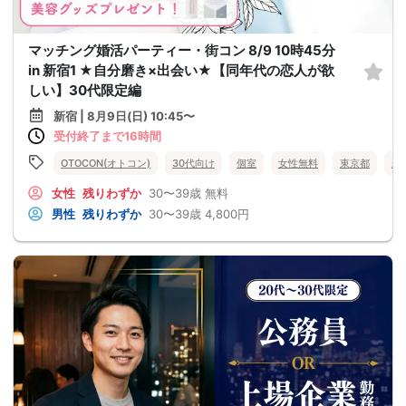
マッチング婚活パーティー・街コン 8/9 10時45分
in 新宿1 ★自分磨き×出会い★【同年代の恋人が欲
しい】30代限定編
新宿 | 8月9日(日) 10:45〜
受付終了まで16時間
OTOCON(オトコン)
30代向け
個室
女性無料
東京都
新
女性
残りわずか
30〜39歳
無料
男性
残りわずか
30〜39歳
4,800円