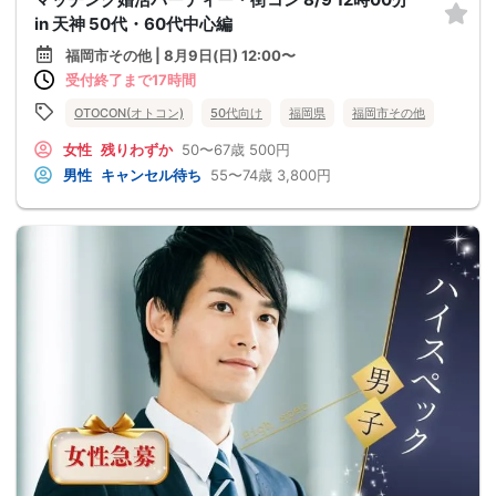
in 天神 50代・60代中心編
福岡市その他 | 8月9日(日) 12:00〜
受付終了まで17時間
OTOCON(オトコン)
50代向け
福岡県
福岡市その他
女性
残りわずか
50〜67歳
500円
男性
キャンセル待ち
55〜74歳
3,800円