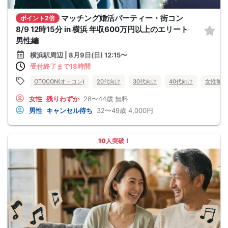
マッチング婚活パーティー・街コン
ポイント2倍
8/9 12時15分 in 横浜 年収600万円以上のエリート
男性編
横浜駅周辺 | 8月9日(日) 12:15〜
受付終了まで18時間
OTOCON(オトコン)
20代向け
30代向け
40代向け
女性無料
女性
残りわずか
28〜44歳
無料
男性
キャンセル待ち
32〜49歳
4,000円
10人突破！