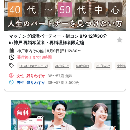
マッチング婚活パーティー・街コン 8/9 12時30分
in 神戸 再婚希望者・再婚理解者限定編
神戸市内その他 | 8月9日(日) 12:30〜
受付終了まで18時間
OTOCON(オトコン)
30代向け
40代向け
50代向け
女性無料
女性
残りわずか
38〜57歳
無料
男性
残りわずか
38〜57歳
3,500円