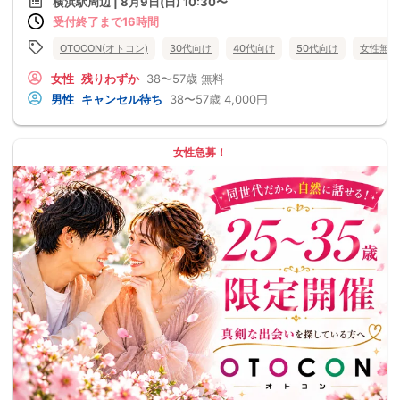
横浜駅周辺 | 8月9日(日) 10:30〜
受付終了まで16時間
OTOCON(オトコン)
30代向け
40代向け
50代向け
女性無料
女性
残りわずか
38〜57歳
無料
男性
キャンセル待ち
38〜57歳
4,000円
女性急募！