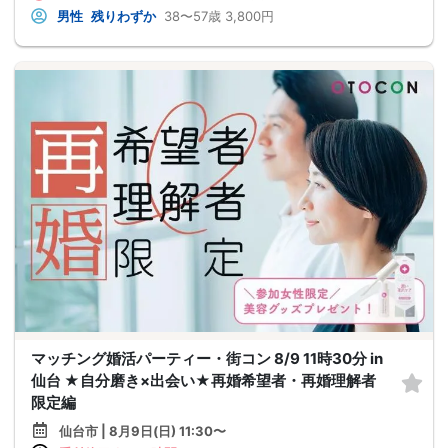
男性
残りわずか
38〜57歳
3,800円
マッチング婚活パーティー・街コン 8/9 11時30分 in
仙台 ★自分磨き×出会い★再婚希望者・再婚理解者
限定編
仙台市 | 8月9日(日) 11:30〜