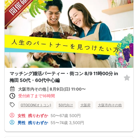
マッチング婚活パーティー・街コン 8/9 11時00分 in
梅田 50代・60代中心編
大阪市内その他 | 8月9日(日) 11:00〜
受付終了まで16時間
OTOCON(オトコン)
50代向け
大阪府
大阪市内その他
女性
残りわずか
50〜67歳
500円
男性
残りわずか
55〜74歳
3,500円