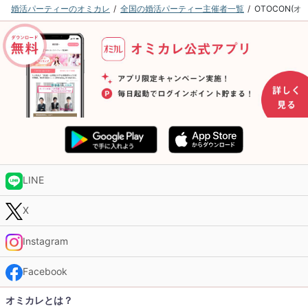
婚活パーティーのオミカレ
全国の婚活パーティー主催者一覧
OTOCON(
LINE
X
Instagram
Facebook
オミカレとは？