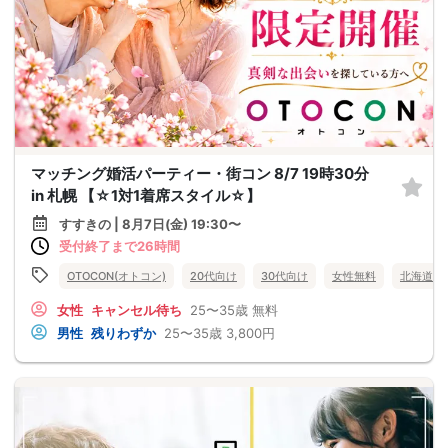
マッチング婚活パーティー・街コン 8/7 19時30分
in 札幌 【☆1対1着席スタイル☆】
すすきの | 8月7日(金) 19:30〜
受付終了まで26時間
OTOCON(オトコン)
20代向け
30代向け
女性無料
北海道
女性
キャンセル待ち
25〜35歳
無料
男性
残りわずか
25〜35歳
3,800円