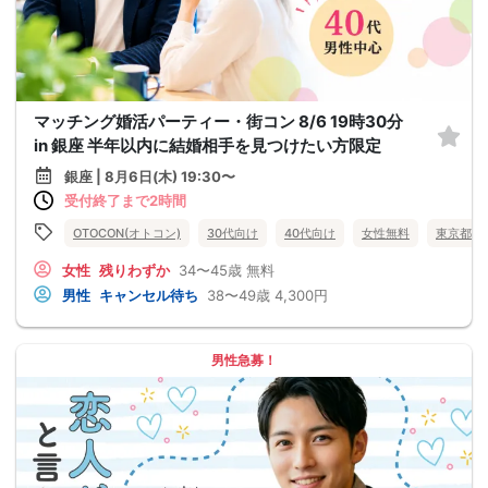
マッチング婚活パーティー・街コン 8/6 19時30分
in 銀座 半年以内に結婚相手を見つけたい方限定
銀座 | 8月6日(木) 19:30〜
受付終了まで2時間
OTOCON(オトコン)
30代向け
40代向け
女性無料
東京都
女性
残りわずか
34〜45歳
無料
男性
キャンセル待ち
38〜49歳
4,300円
男性急募！