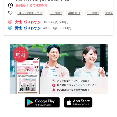
受付終了まで42時間
OTOCON(オトコン)
30代向け
40代向け
50代向け
大阪府
女性
残りわずか
36〜47歳
500円
男性
残りわずか
40〜51歳
3,500円