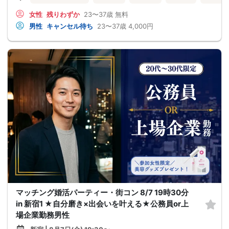
女性
残りわずか
23〜37歳
無料
男性
キャンセル待ち
23〜37歳
4,000円
マッチング婚活パーティー・街コン 8/7 19時30分
in 新宿1 ★自分磨き×出会いを叶える★公務員or上
場企業勤務男性