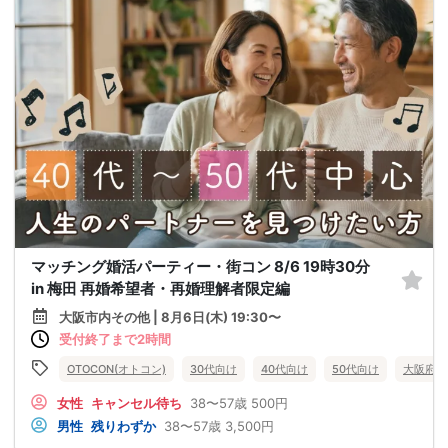
マッチング婚活パーティー・街コン 8/6 19時30分
in 梅田 再婚希望者・再婚理解者限定編
大阪市内その他 | 8月6日(木) 19:30〜
受付終了まで2時間
OTOCON(オトコン)
30代向け
40代向け
50代向け
大阪府
女性
キャンセル待ち
38〜57歳
500円
男性
残りわずか
38〜57歳
3,500円