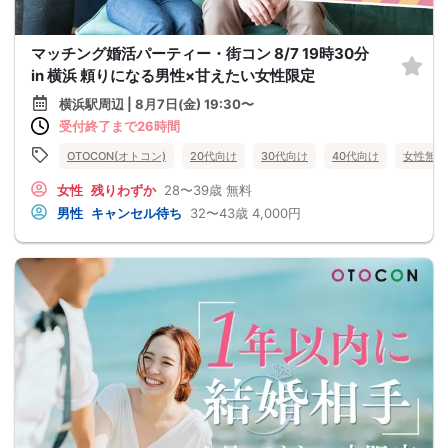
マッチング婚活パーティー・街コン 8/7 19時30分
in 横浜 頼りになる男性×甘えたい女性限定
横浜駅周辺 | 8月7日(金) 19:30〜
受付終了まで26時間
OTOCON(オトコン)
20代向け
30代向け
40代向け
女性無料
女性
残りわずか
28〜39歳
無料
男性
キャンセル待ち
32〜43歳
4,000円