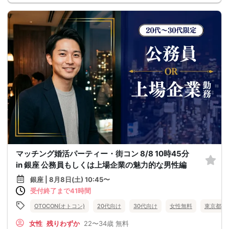
マッチング婚活パーティー・街コン 8/8 10時45分
in 銀座 公務員もしくは上場企業の魅力的な男性編
銀座 | 8月8日(土) 10:45〜
受付終了まで41時間
OTOCON(オトコン)
20代向け
30代向け
女性無料
東京都
女性
残りわずか
22〜34歳
無料