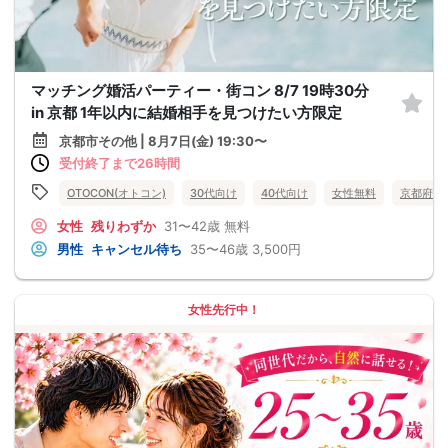
マッチング婚活パーティー・街コン 8/7 19時30分
in 京都 1年以内に結婚相手を見つけたい方限定
京都市その他 | 8月7日(金) 19:30〜
受付終了まで26時間
OTOCON(オトコン)
30代向け
40代向け
女性無料
京都府
女性
残りわずか
31〜42歳
無料
男性
キャンセル待ち
35〜46歳
3,500円
女性先行中！