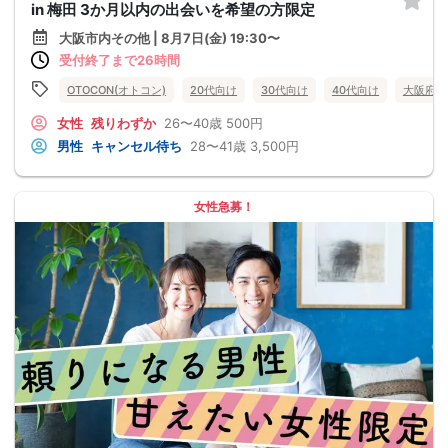
in 梅田 3か月以内の出会いを希望の方限定
大阪市内その他 | 8月7日(金) 19:30〜
受付終了まで26時間
OTOCON(オトコン)
20代向け
30代向け
40代向け
大阪府
女性
残りわずか
26〜40歳
500円
男性
キャンセル待ち
28〜41歳
3,500円
女性急募！