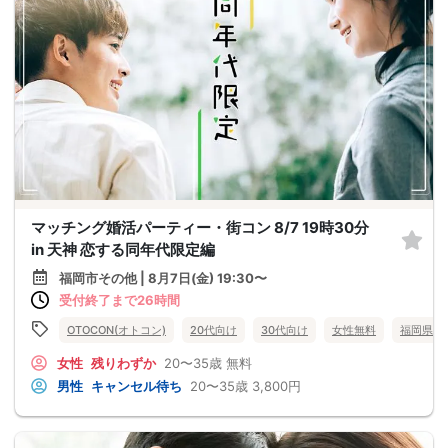
マッチング婚活パーティー・街コン 8/7 19時30分
in 天神 恋する同年代限定編
福岡市その他 | 8月7日(金) 19:30〜
受付終了まで26時間
OTOCON(オトコン)
20代向け
30代向け
女性無料
福岡県
女性
残りわずか
20〜35歳
無料
男性
キャンセル待ち
20〜35歳
3,800円