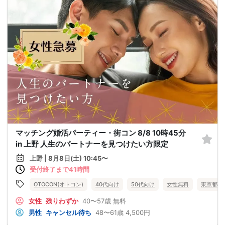
マッチング婚活パーティー・街コン 8/8 10時45分
in 上野 人生のパートナーを見つけたい方限定
上野 | 8月8日(土) 10:45〜
受付終了まで41時間
OTOCON(オトコン)
40代向け
50代向け
女性無料
東京都
女性
残りわずか
40〜57歳
無料
男性
キャンセル待ち
48〜61歳
4,500円