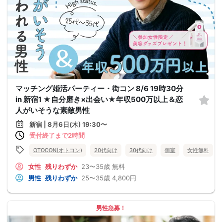
マッチング婚活パーティー・街コン 8/6 19時30分
in 新宿1 ★自分磨き×出会い★年収500万以上＆恋
人がいそうな素敵男性
新宿 | 8月6日(木) 19:30〜
受付終了まで2時間
OTOCON(オトコン)
20代向け
30代向け
個室
女性無料
女性
残りわずか
23〜35歳
無料
男性
残りわずか
25〜35歳
4,800円
男性急募！