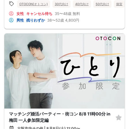
OTOCON(オトコン)
30代向け
40代向け
50代向け
個室
女性
キャンセル待ち
35〜48歳
無料
男性
残りわずか
38〜52歳
4,800円
マッチング婚活パーティー・街コン 8/8 11時00分 in
梅田 一人参加限定編
大阪市内その他 | 8月8日(土) 11:00〜