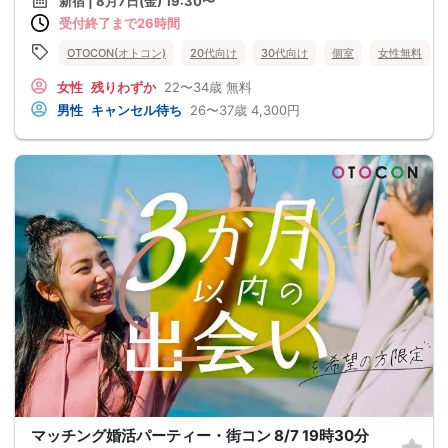
新宿 | 8月7日(金) 19:30〜
受付終了まで26時間
OTOCON(オトコン)
20代向け
30代向け
個室
女性無料
女性
残りわずか
22〜34歳
無料
男性
キャンセル待ち
26〜37歳
4,300円
マッチング婚活パーティー・街コン 8/7 19時30分