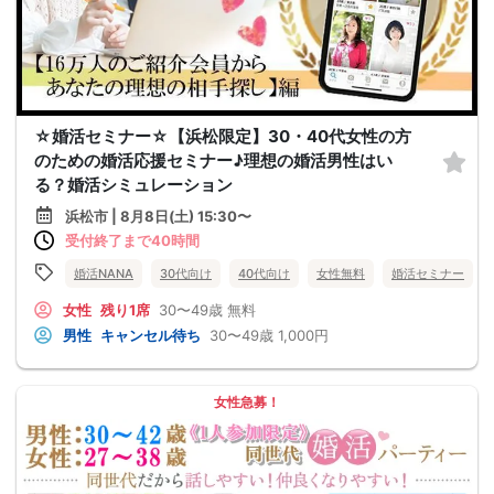
☆婚活セミナー☆【浜松限定】30・40代女性の方
のための婚活応援セミナー♪理想の婚活男性はい
る？婚活シミュレーション
浜松市 | 8月8日(土) 15:30〜
受付終了まで40時間
婚活NANA
30代向け
40代向け
女性無料
婚活セミナー
女性
残り1席
30〜49歳
無料
男性
キャンセル待ち
30〜49歳
1,000円
女性急募！