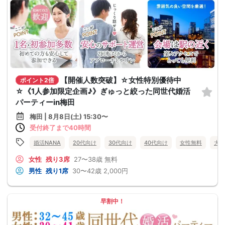
【開催人数突破】☆女性特別優待中
ポイント2倍
☆《1人参加限定企画♪》ぎゅっと絞った同世代婚活
パーティーin梅田
梅田 | 8月8日(土) 15:30〜
受付終了まで40時間
婚活NANA
20代向け
30代向け
40代向け
女性無料
大阪
女性
残り3席
27〜38歳
無料
男性
残り1席
30〜42歳
2,000円
早割中！