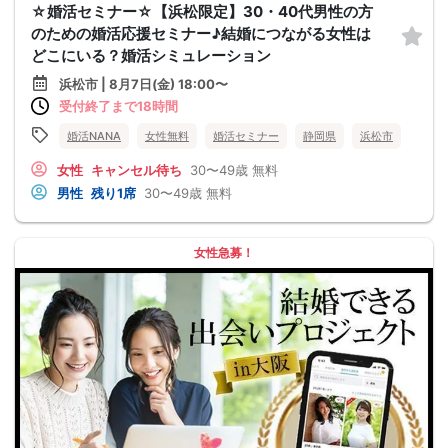
☆婚活セミナー☆【浜松限定】30・40代男性の方
のための婚活応援セミナー♪結婚につながる女性は
どこにいる？婚活シミュレーション
浜松市 | 8月7日(金) 18:00〜
受付終了まで18時間
婚活NANA
女性無料
婚活セミナー
静岡県
浜松市
女性
キャンセル待ち
30〜49歳
無料
男性
残り1席
30〜49歳
無料
女性急募！