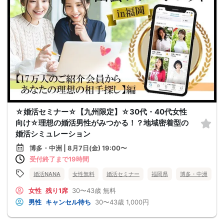
☆婚活セミナー☆【九州限定】☆30代・40代女性
向け☆理想の婚活男性がみつかる！？地域密着型の
婚活シミュレーション
博多・中洲 | 8月7日(金) 19:00〜
受付終了まで19時間
婚活NANA
女性無料
婚活セミナー
福岡県
博多・中洲
女性
残り1席
30〜43歳
無料
男性
キャンセル待ち
30〜43歳
1,000円