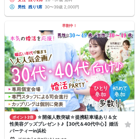
男性
残り1席
30〜39歳
2,000円
早割中！
☆開催人数突破☆提携駐車場あり＆女
ポイント2倍
性美容グッズプレゼント♪【30代＆40代中心】婚活
パーティーin浜松