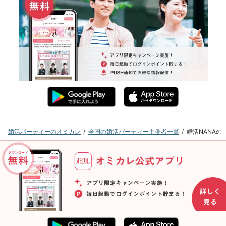
婚活パーティーのオミカレ
全国の婚活パーティー主催者一覧
婚活NANA