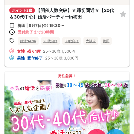
【開催人数突破】☆締切間近☆【20代
ポイント2倍
＆30代中心】婚活パーティーin梅田
梅田 | 8月7日(金) 19:30〜
受付終了まで20時間
婚活NANA
20代向け
30代向け
大阪府
梅田
女性
残り1席
25〜36歳
1,500円
男性
受付終了
25〜38歳
3,000円
男性急募！