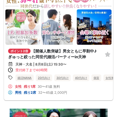
【開催人数突破】男女ともに早割中♪
ポイント2倍
ぎゅっと絞った同世代婚活パーティーin天神
天神・大名 | 8月8日(土) 15:30〜
受付終了まで40時間
婚活NANA
20代向け
30代向け
40代向け
個室
女性無料
女性
残り1席
30〜41歳
無料
男性
残り2席
32〜45歳
2,000円