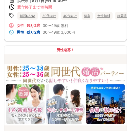
浜松市 | 8月7日(金) 19:00〜
受付終了まで19時間
婚活NANA
30代向け
40代向け
個室
女性無料
静岡県
女性
残り2席
30〜49歳
無料
男性
残り2席
30〜49歳
3,000円
男性急募！