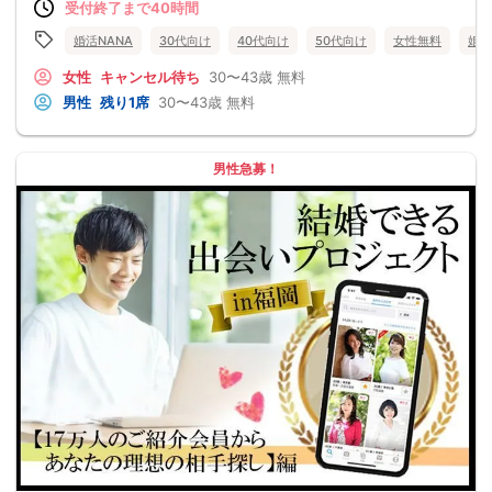
受付終了まで40時間
婚活NANA
30代向け
40代向け
50代向け
女性無料
婚活
女性
キャンセル待ち
30〜43歳
無料
男性
残り1席
30〜43歳
無料
男性急募！