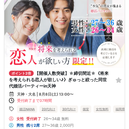
【開催人数突破】☆締切間近☆《将来
ポイント2倍
を考えられる恋人が欲しい♪》ぎゅっと絞った同世
代婚活パーティーin天神
天神・大名 | 8月8日(土) 13:00〜
受付終了まで37時間
婚活NANA
20代向け
30代向け
個室
女性無料
福岡県
女性
受付終了
26〜34歳
無料
男性
残り2席
27〜36歳
2,000円