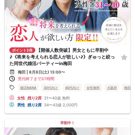
【開催人数突破】男女ともに早割中
ポイント2倍
♪《将来を考えられる恋人が欲しい♪》ぎゅっと絞っ
た同世代婚活パーティーin梅田
梅田 | 8月8日(土) 13:00〜
受付終了まで37時間
婚活NANA
30代向け
40代向け
女性無料
大阪府
梅田
女性
残り2席
31〜40歳
無料
男性
残り2席
34〜43歳
2,000円
早割中！