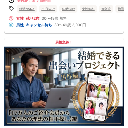
受付終了まで15時間
婚活NANA
30代向け
40代向け
女性無料
大阪府
梅田
女性
残り2席
30〜49歳
無料
男性
キャンセル待ち
30〜49歳
3,000円
男性急募！