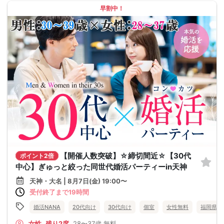
早割中！
【開催人数突破】☆締切間近☆【30代
ポイント2倍
中心】ぎゅっと絞った同世代婚活パーティーin天神
天神・大名 | 8月7日(金) 19:00〜
受付終了まで19時間
婚活NANA
20代向け
30代向け
個室
女性無料
福岡県
女性
残り2席
28〜37歳
無料