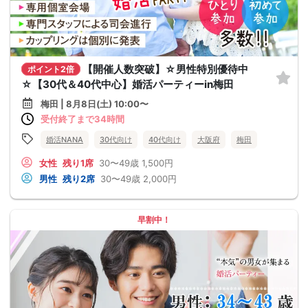
【開催人数突破】☆男性特別優待中
ポイント2倍
☆【30代＆40代中心】婚活パーティーin梅田
梅田 | 8月8日(土) 10:00〜
受付終了まで34時間
婚活NANA
30代向け
40代向け
大阪府
梅田
女性
残り1席
30〜49歳
1,500円
男性
残り2席
30〜49歳
2,000円
早割中！