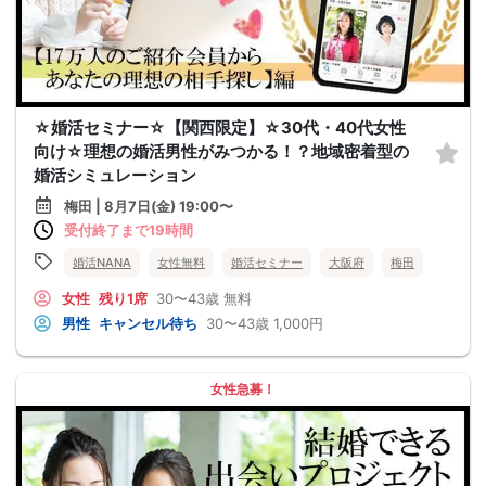
☆婚活セミナー☆【関西限定】☆30代・40代女性
向け☆理想の婚活男性がみつかる！？地域密着型の
婚活シミュレーション
梅田 | 8月7日(金) 19:00〜
受付終了まで19時間
婚活NANA
女性無料
婚活セミナー
大阪府
梅田
女性
残り1席
30〜43歳
無料
男性
キャンセル待ち
30〜43歳
1,000円
女性急募！