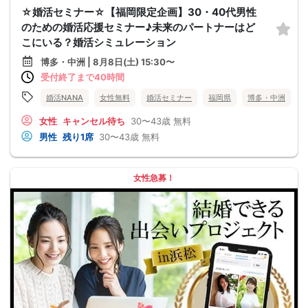
☆婚活セミナー☆【福岡限定企画】30・40代男性
のための婚活応援セミナー♪未来のパートナーはど
こにいる？婚活シミュレーション
博多・中洲 | 8月8日(土) 15:30〜
受付終了まで40時間
婚活NANA
女性無料
婚活セミナー
福岡県
博多・中洲
女性
キャンセル待ち
30〜43歳
無料
男性
残り1席
30〜43歳
無料
女性急募！