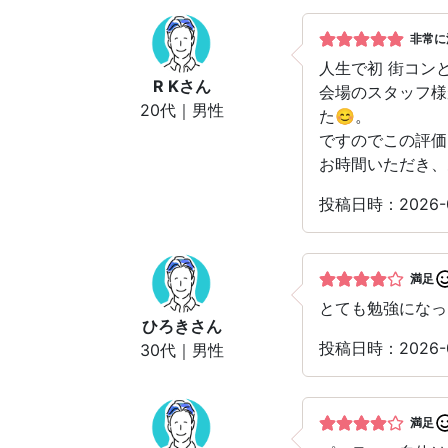
非常に
人生で初 街コン
R K
さん
会場のスタッフ様
20代｜男性
た😊。
ですのでこの評価
お時間いただき、
投稿日時：2026
満足
とても勉強になっ
ひろき
さん
投稿日時：2026
30代｜男性
満足