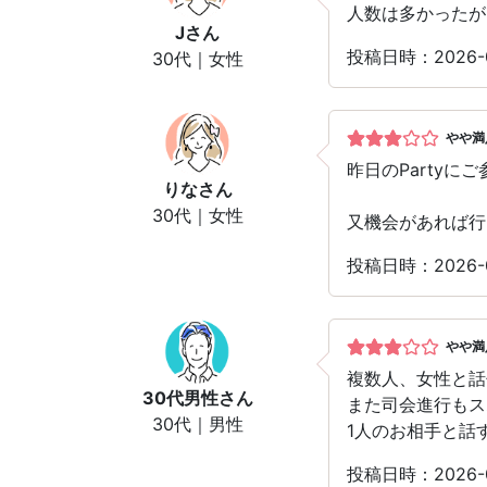
人数は多かったが
J
さん
投稿日時：2026
30代｜女性
やや満
昨日のParty
りな
さん
30代｜女性
又機会があれば行
投稿日時：2026
やや満
複数人、女性と話
30代男性
さん
また司会進行もス
30代｜男性
1人のお相手と話
投稿日時：2026-