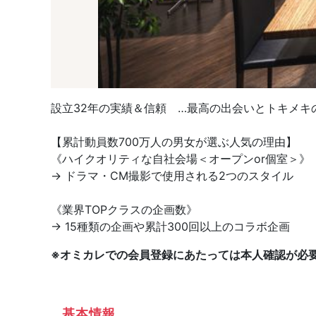
設立32年の実績＆信頼 …最高の出会いとトキメキの
【累計動員数700万人の男女が選ぶ人気の理由】
《ハイクオリティな自社会場＜オープンor個室＞》
→ ドラマ・CM撮影で使用される2つのスタイル
《業界TOPクラスの企画数》
→ 15種類の企画や累計300回以上のコラボ企画
※オミカレでの会員登録にあたっては本人確認が必
基本情報