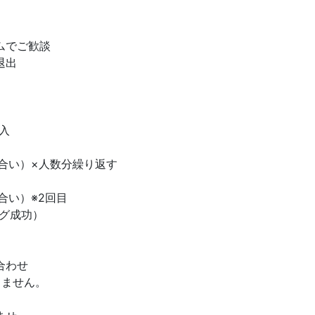
ムでご歓談
退出
入
合い）×人数分繰り返す
合い）※2回目
グ成功）
合わせ
しません。