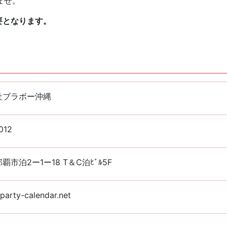
ませ。
要となります。
社ブラボー沖縄
012
覇市泊2ー1ー18 T＆C泊ﾋﾞﾙ5F
arty-calendar.net