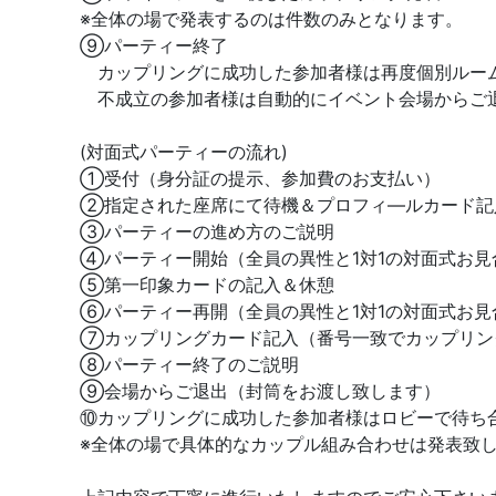
※全体の場で発表するのは件数のみとなります。
⑨パーティー終了
カップリングに成功した参加者様は再度個別ルー
不成立の参加者様は自動的にイベント会場からご
(対面式パーティーの流れ)
①受付（身分証の提示、参加費のお支払い）
②指定された座席にて待機＆プロフィ―ルカード記
③パーティーの進め方のご説明
④パーティー開始（全員の異性と1対1の対面式お見
⑤第一印象カードの記入＆休憩
⑥パーティー再開（全員の異性と1対1の対面式お見
⑦カップリングカード記入（番号一致でカップリン
⑧パーティー終了のご説明
⑨会場からご退出（封筒をお渡し致します）
⑩カップリングに成功した参加者様はロビーで待ち
※全体の場で具体的なカップル組み合わせは発表致