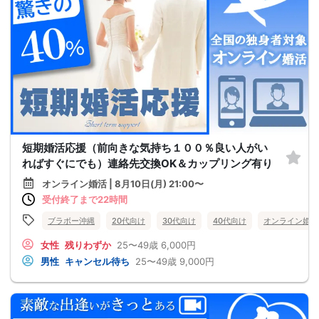
短期婚活応援（前向きな気持ち１００％良い人がい
ればすぐにでも）連絡先交換OK＆カップリング有り
オンライン婚活 | 8月10日(月) 21:00〜
受付終了まで22時間
ブラボー沖縄
20代向け
30代向け
40代向け
オンライン婚活
女性
残りわずか
25〜49歳
6,000円
男性
キャンセル待ち
25〜49歳
9,000円