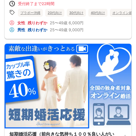
受付終了まで22時間
ブラボー沖縄
20代向け
30代向け
40代向け
オンライン婚活
女性
残りわずか
25〜49歳
6,000円
男性
残りわずか
25〜49歳
9,000円
短期婚活応援（前向きな気持ち１００％良い人がい