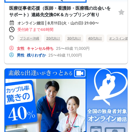
医療従事者応援（医師・看護師・医療職の出会いを
サポート）連絡先交換OK＆カップリング有り
オンライン婚活 | 8月11日(火・山の日) 21:00〜
受付終了まで46時間
ブラボー沖縄
20代向け
30代向け
40代向け
オンライン婚活
女性
キャンセル待ち
25〜49歳
11,000円
男性
残りわずか
25〜49歳
11,000円