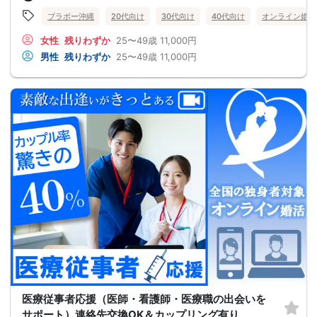
ブラボー沖縄
20代向け
30代向け
40代向け
オンライン婚活
女性
残りわずか
25〜49歳
11,000円
男性
残りわずか
25〜49歳
11,000円
医療従事者応援（医師・看護師・医療職の出会いを
サポート）連絡先交換OK＆カップリング有り