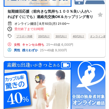
短期婚活応援（前向きな気持ち１００％良い人がい
ればすぐにでも）連絡先交換OK＆カップリング有り
オンライン婚活 | 8月10日(月) 21:00〜
受付終了まで22時間
ブラボー沖縄
20代向け
30代向け
40代向け
オンライン婚活
女性
キャンセル待ち
25〜49歳
6,000円
男性
残りわずか
25〜49歳
9,000円