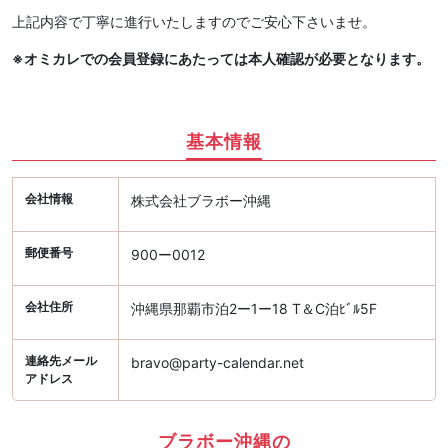
上記内容で丁寧に進行いたしますのでご安心下さいませ。
※オミカレでの会員登録にあたっては本人確認が必要となります。
基本情報
会社情報
株式会社ブラボー沖縄
郵便番号
900ー0012
会社住所
沖縄県那覇市泊2ー1ー18 T＆C泊ﾋﾞﾙ5F
連絡先メール
bravo@party-calendar.net
アドレス
ブラボー沖縄の