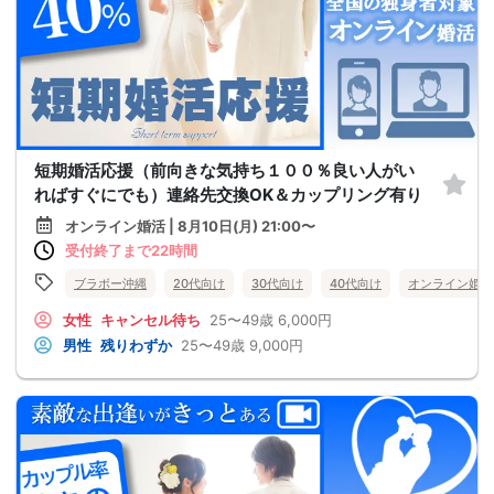
短期婚活応援（前向きな気持ち１００％良い人がい
ればすぐにでも）連絡先交換OK＆カップリング有り
オンライン婚活 | 8月10日(月) 21:00〜
受付終了まで22時間
ブラボー沖縄
20代向け
30代向け
40代向け
オンライン婚活
女性
キャンセル待ち
25〜49歳
6,000円
男性
残りわずか
25〜49歳
9,000円