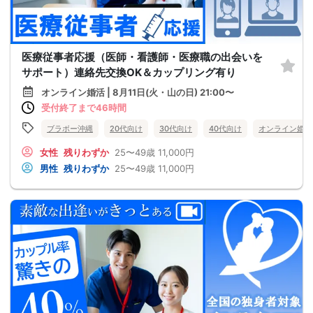
医療従事者応援（医師・看護師・医療職の出会いを
サポート）連絡先交換OK＆カップリング有り
オンライン婚活 | 8月11日(火・山の日) 21:00〜
受付終了まで46時間
ブラボー沖縄
20代向け
30代向け
40代向け
オンライン婚活
女性
残りわずか
25〜49歳
11,000円
男性
残りわずか
25〜49歳
11,000円