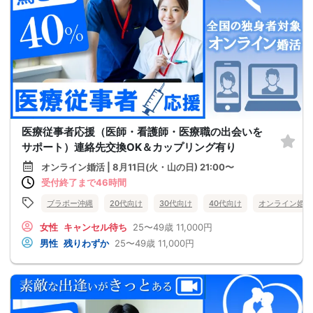
医療従事者応援（医師・看護師・医療職の出会いを
サポート）連絡先交換OK＆カップリング有り
オンライン婚活 | 8月11日(火・山の日) 21:00〜
受付終了まで46時間
ブラボー沖縄
20代向け
30代向け
40代向け
オンライン婚活
女性
キャンセル待ち
25〜49歳
11,000円
男性
残りわずか
25〜49歳
11,000円