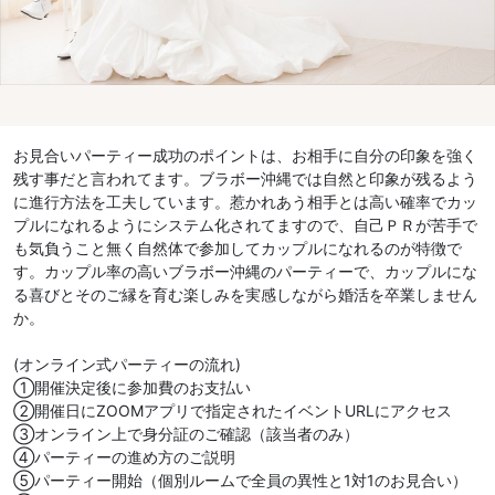
お見合いパーティー成功のポイントは、お相手に自分の印象を強く
残す事だと言われてます。ブラボー沖縄では自然と印象が残るよう
に進行方法を工夫しています。惹かれあう相手とは高い確率でカッ
プルになれるようにシステム化されてますので、自己ＰＲが苦手で
も気負うこと無く自然体で参加してカップルになれるのが特徴で
す。カップル率の高いブラボー沖縄のパーティーで、カップルにな
る喜びとそのご縁を育む楽しみを実感しながら婚活を卒業しません
か。
(オンライン式パーティーの流れ)
①開催決定後に参加費のお支払い
②開催日にZOOMアプリで指定されたイベントURLにアクセス
③オンライン上で身分証のご確認（該当者のみ）
④パーティーの進め方のご説明
⑤パーティー開始（個別ルームで全員の異性と1対1のお見合い）