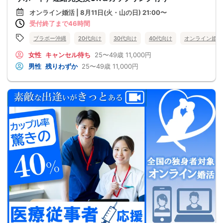
オンライン婚活 | 8月11日(火・山の日) 21:00〜
受付終了まで46時間
ブラボー沖縄
20代向け
30代向け
40代向け
オンライン婚活
女性
キャンセル待ち
25〜49歳
11,000円
男性
残りわずか
25〜49歳
11,000円