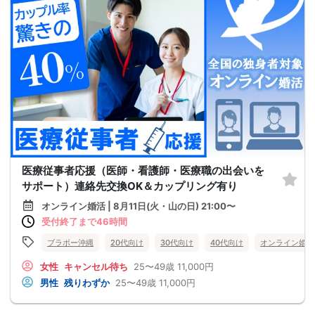
医療従事者応援（医師・看護師・医療職の出会いを
サポート）連絡先交換OK＆カップリング有り
オンライン婚活 | 8月11日(火・山の日) 21:00〜
受付終了まで46時間
ブラボー沖縄
20代向け
30代向け
40代向け
オンライン婚活
女性
キャンセル待ち
25〜49歳
11,000円
男性
残りわずか
25〜49歳
11,000円