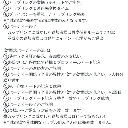
⑥カップリングの実施（チャットでご申告）
⑦カップリング＆連絡先交換タイム
⑧プライバシーを重視したカップリング発表
※全体の場で発表するのは件数のみとなります。
⑨パーティー終了
カップリングに成功した参加者様は再度個別ルームでご歓談
不成立の参加者様は自動的にイベント会場からご退出
(対面式パーティーの流れ)
①受付（身分証の提示、参加費のお支払い）
②指定された座席にて待機＆プロフィ―ルカード記入
③パーティーの進め方のご説明
④パーティー開始（全員の異性と1対1の対面式お見合い）×人数分
繰り返す
⑤第一印象カードの記入＆休憩
⑥パーティー再開（全員の異性と1対1の対面式お見合い）※2回目
⑦カップリングカード記入（番号一致でカップリング成功）
⑧パーティー終了のご説明
⑨会場からご退出（封筒をお渡し致します）
⑩カップリングに成功した参加者様はロビーで待ち合わせ
※全体の場で具体的なカップル組み合わせは発表致しません。