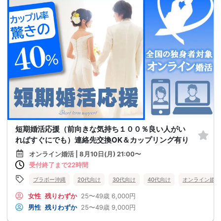
短期婚活応援（前向きな気持ち１００％良い人がい
ればすぐにでも）連絡先交換OK＆カップリング有り
オンライン婚活 | 8月10日(月) 21:00〜
受付終了まで22時間
ブラボー沖縄
20代向け
30代向け
40代向け
オンライン婚活
女性
残りわずか
25〜49歳
6,000円
男性
残りわずか
25〜49歳
9,000円