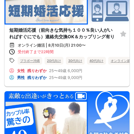
短期婚活応援（前向きな気持ち１００％良い人がい
ればすぐにでも）連絡先交換OK＆カップリング有り
オンライン婚活 | 8月10日(月) 21:00〜
受付終了まで22時間
ブラボー沖縄
20代向け
30代向け
40代向け
オンライン婚活
女性
残りわずか
25〜49歳
6,000円
男性
残りわずか
25〜49歳
9,000円