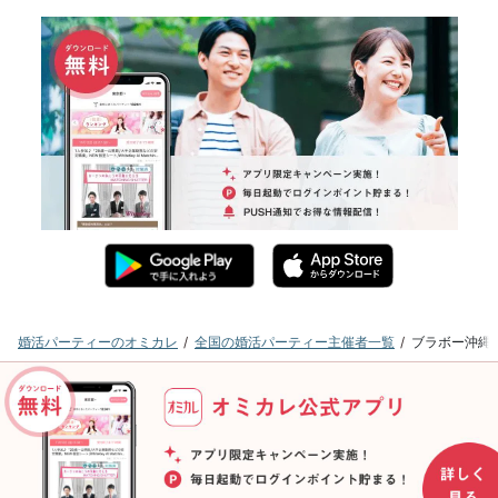
婚活パーティーのオミカレ
全国の婚活パーティー主催者一覧
ブラボー沖縄