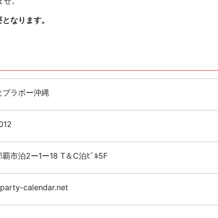
ませ。
要となります。
社ブラボー沖縄
012
覇市泊2ー1ー18 T＆C泊ﾋﾞﾙ5F
arty-calendar.net