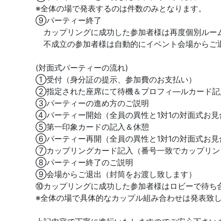
※全体の場で発表するのは件数のみとなります。
⑨パーティー終了
カップリングに成功した参加者様は再度個別ルー
不成立の参加者様は自動的にイベント会場からご
(対面式パーティーの流れ)
①受付（身分証の提示、参加費のお支払い）
②指定された座席にて待機＆プロフィ―ルカード記
③パーティーの進め方のご説明
④パーティー開始（全員の異性と1対1の対面式お見
⑤第一印象カードの記入＆休憩
⑥パーティー再開（全員の異性と1対1の対面式お見
⑦カップリングカード記入（番号一致でカップリン
⑧パーティー終了のご説明
⑨会場からご退出（封筒をお渡し致します）
⑩カップリングに成功した参加者様はロビーで待ち
※全体の場で具体的なカップル組み合わせは発表致