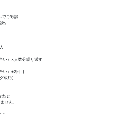
ムでご歓談
退出
入
合い）×人数分繰り返す
合い）※2回目
グ成功）
合わせ
しません。