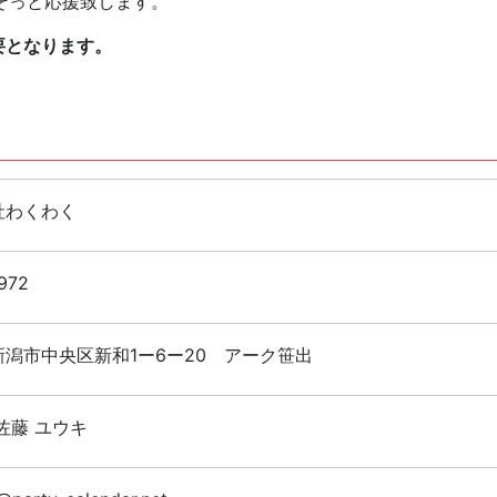
そっと応援致します。
要となります。
社わくわく
972
潟市中央区新和1ー6ー20 アーク笹出
佐藤 ユウキ