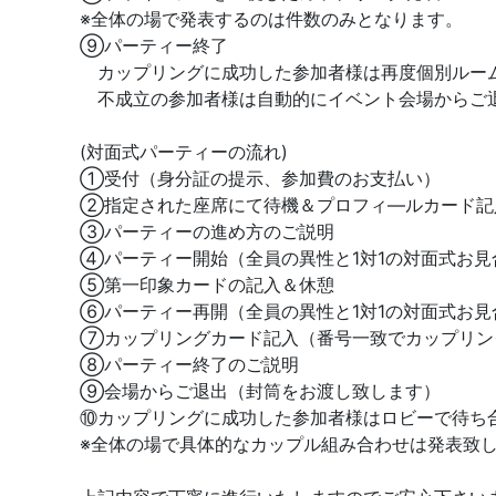
※全体の場で発表するのは件数のみとなります。
⑨パーティー終了
カップリングに成功した参加者様は再度個別ルー
不成立の参加者様は自動的にイベント会場からご
(対面式パーティーの流れ)
①受付（身分証の提示、参加費のお支払い）
②指定された座席にて待機＆プロフィ―ルカード記
③パーティーの進め方のご説明
④パーティー開始（全員の異性と1対1の対面式お見
⑤第一印象カードの記入＆休憩
⑥パーティー再開（全員の異性と1対1の対面式お見
⑦カップリングカード記入（番号一致でカップリン
⑧パーティー終了のご説明
⑨会場からご退出（封筒をお渡し致します）
⑩カップリングに成功した参加者様はロビーで待ち
※全体の場で具体的なカップル組み合わせは発表致