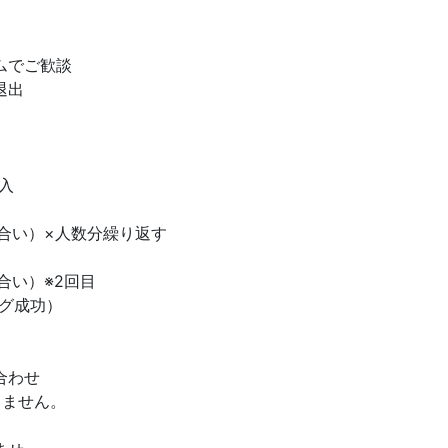
ムでご歓談
退出
入
合い）×人数分繰り返す
合い）※2回目
グ成功）
合わせ
しません。