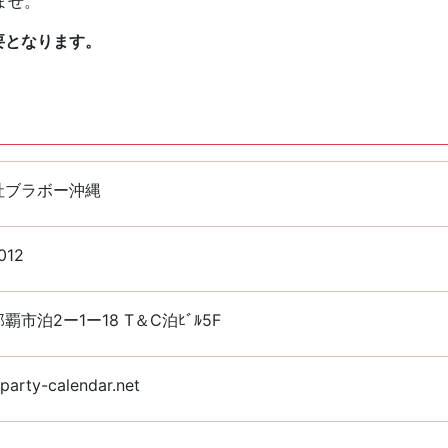
ませ。
要となります。
社ブラボー沖縄
012
覇市泊2ー1ー18 T＆C泊ﾋﾞﾙ5F
arty-calendar.net