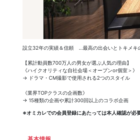
設立32年の実績＆信頼 …最高の出会いとトキメキの
【累計動員数700万人の男女が選ぶ人気の理由】
《ハイクオリティな自社会場＜オープンor個室＞》
→ ドラマ・CM撮影で使用される2つのスタイル
《業界TOPクラスの企画数》
→ 15種類の企画や累計300回以上のコラボ企画
※オミカレでの会員登録にあたっては本人確認が必
基本情報