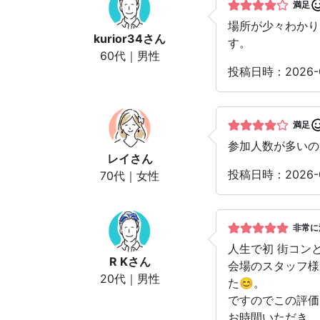
満足
場所が少々わかり
kurior34
さん
す。
60代｜男性
投稿日時：2026-
満足
参加人数が多いの
レイ
さん
投稿日時：2026-
70代｜女性
非常に
人生で初 街コン
R K
さん
会場のスタッフ様
20代｜男性
た😊。
ですのでこの評価
お時間いただき、