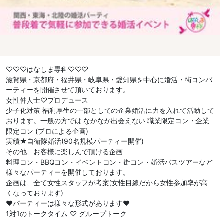
♡♡♡はなしま専科♡♡♡
滋賀県・京都府・福井県・岐阜県・愛知県を中心に婚活・街コンパ
ーティーを開催させて頂いております。
女性仲人士♡プロデュース
少子化対策 福利厚生の一部としての企業婚活に力を入れて活動して
おります。一般の方では なかなか出会えない 職業限定コン・企業
限定コン (プロによる企画)
実績★自衛隊婚活(90名規模パーティー開催)
その他、お客様に楽しんで頂ける企画
料理コン・BBQコン・イベントコン・街コン・婚活バスツアーなど
様々なパーティーを開催しております。
企画は、全て女性スタッフが考案(女性目線だから女性参加率が高
くなっております)
❤︎パーティーは様々な形式があります❤︎
1対1のトークタイム ♡ グループトーク