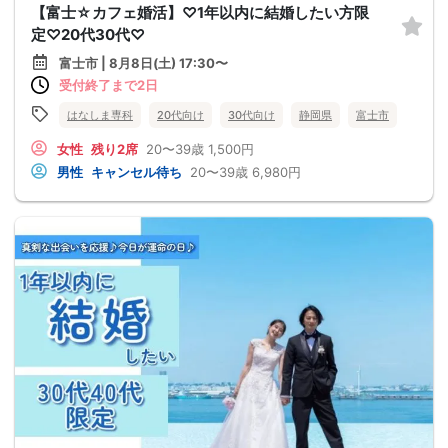
【富士☆カフェ婚活】♡1年以内に結婚したい方限
定♡20代30代♡
富士市 | 8月8日(土) 17:30〜
受付終了まで2日
はなしま専科
20代向け
30代向け
静岡県
富士市
女性
残り2席
20〜39歳
1,500円
男性
キャンセル待ち
20〜39歳
6,980円