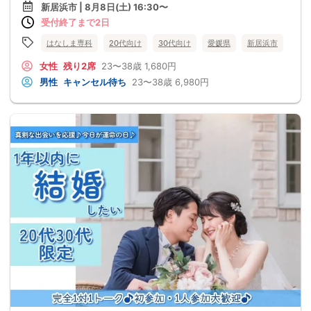
新居浜市 | 8月8日(土) 16:30〜
受付終了まで2日
はなしま専科
20代向け
30代向け
愛媛県
新居浜市
女性
残り2席
23〜38歳
1,680円
男性
キャンセル待ち
23〜38歳
6,980円