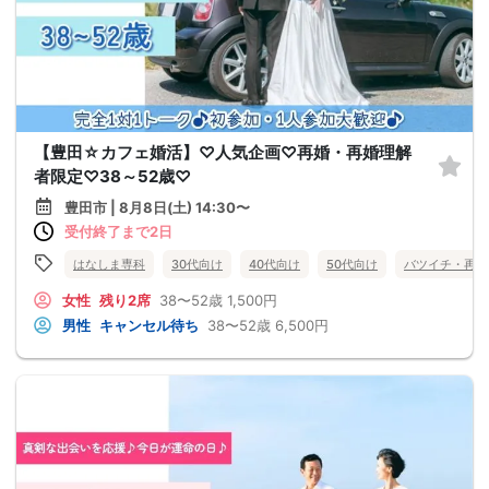
【豊田☆カフェ婚活】♡人気企画♡再婚・再婚理解
者限定♡38～52歳♡
豊田市 | 8月8日(土) 14:30〜
受付終了まで2日
はなしま専科
30代向け
40代向け
50代向け
バツイチ・再婚
女性
残り2席
38〜52歳
1,500円
男性
キャンセル待ち
38〜52歳
6,500円