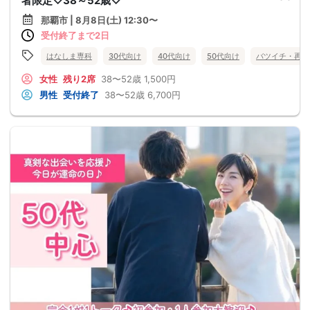
者限定♡38～52歳♡
那覇市 | 8月8日(土) 12:30〜
受付終了まで2日
はなしま専科
30代向け
40代向け
50代向け
バツイチ・再婚
女性
残り2席
38〜52歳
1,500円
男性
受付終了
38〜52歳
6,700円