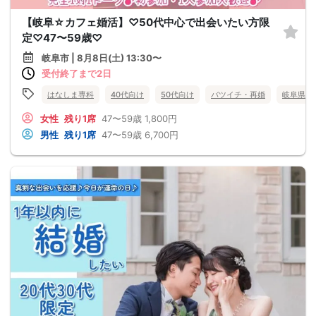
【岐阜☆カフェ婚活】♡50代中心で出会いたい方限
定♡47〜59歳♡
岐阜市 | 8月8日(土) 13:30〜
受付終了まで2日
はなしま専科
40代向け
50代向け
バツイチ・再婚
岐阜県
女性
残り1席
47〜59歳
1,800円
男性
残り1席
47〜59歳
6,700円