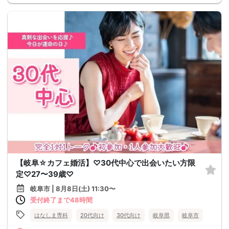
【岐阜☆カフェ婚活】♡30代中心で出会いたい方限
定♡27〜39歳♡
岐阜市 | 8月8日(土) 11:30〜
受付終了まで48時間
はなしま専科
20代向け
30代向け
岐阜県
岐阜市