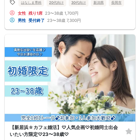
はなしま専科
20代向け
30代向け
新潟県
長岡市
女性
残り1席
23〜38歳
1,700円
男性
受付終了
23〜38歳
7,300円
【新居浜☆カフェ婚活】♡人気企画♡初婚同士出会
いたい方限定♡23〜38歳♡