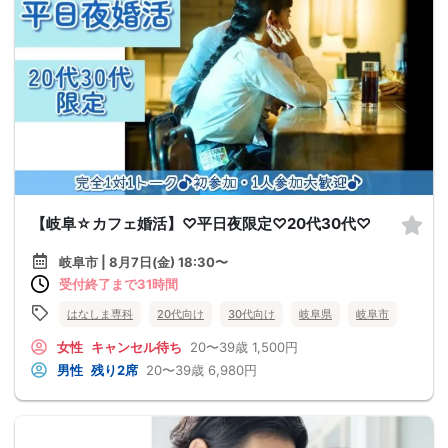
【岐阜☆カフェ婚活】♡平日夜限定♡20代30代♡
岐阜市 | 8月7日(金) 18:30〜
受付終了まで31時間
はなしま専科
20代向け
30代向け
岐阜県
岐阜市
女性
キャンセル待ち
20〜39歳
1,500円
男性
残り2席
20〜39歳
6,980円