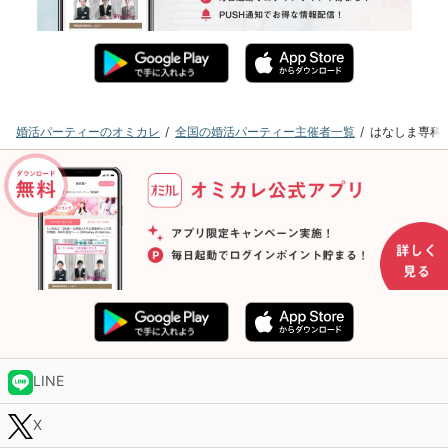
婚活パーティーのオミカレ
全国の婚活パーティー主催者一覧
はなしま専科
LINE
X