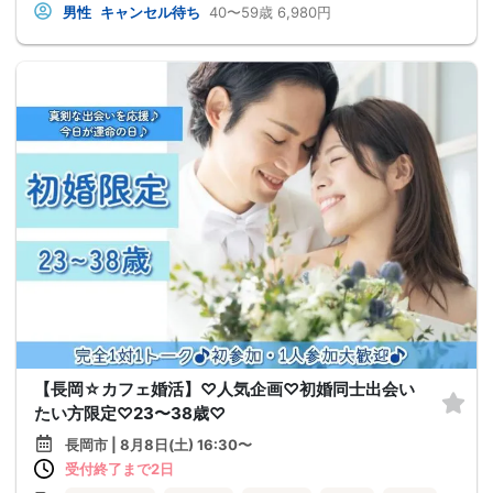
男性
キャンセル待ち
40〜59歳
6,980円
【長岡☆カフェ婚活】♡人気企画♡初婚同士出会い
たい方限定♡23〜38歳♡
長岡市 | 8月8日(土) 16:30〜
受付終了まで2日