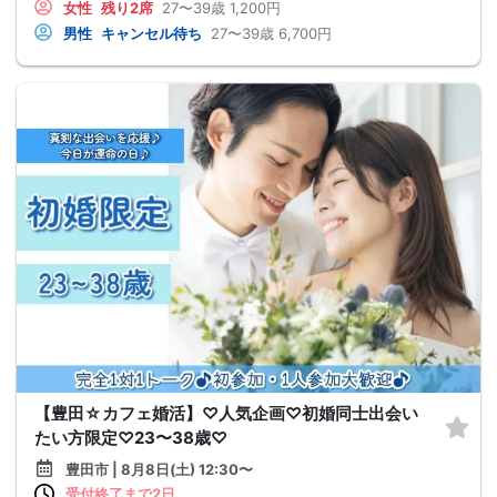
女性
残り2席
27〜39歳
1,200円
男性
キャンセル待ち
27〜39歳
6,700円
【豊田☆カフェ婚活】♡人気企画♡初婚同士出会い
たい方限定♡23〜38歳♡
豊田市 | 8月8日(土) 12:30〜
受付終了まで2日