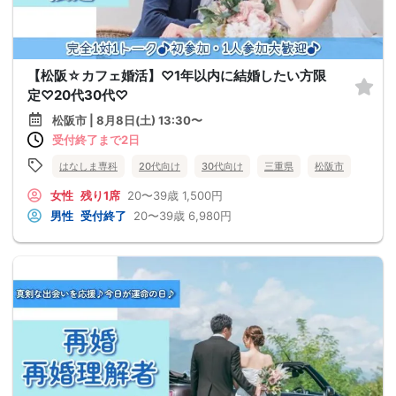
【松阪☆カフェ婚活】♡1年以内に結婚したい方限
定♡20代30代♡
松阪市 | 8月8日(土) 13:30〜
受付終了まで2日
はなしま専科
20代向け
30代向け
三重県
松阪市
女性
残り1席
20〜39歳
1,500円
男性
受付終了
20〜39歳
6,980円