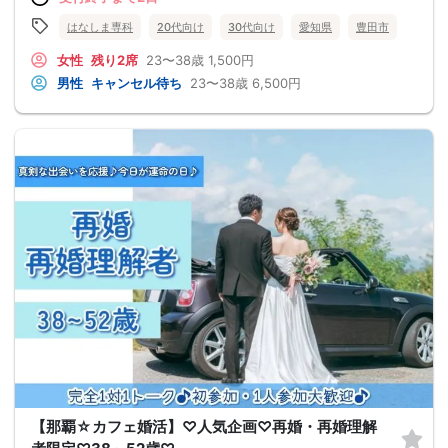
はなしま専科
20代向け
30代向け
愛知県
豊田市
女性
残り2席
23〜38歳
1,500円
男性
キャンセル待ち
23〜38歳
6,500円
【那覇☆カフェ婚活】♡人気企画♡再婚・再婚理解