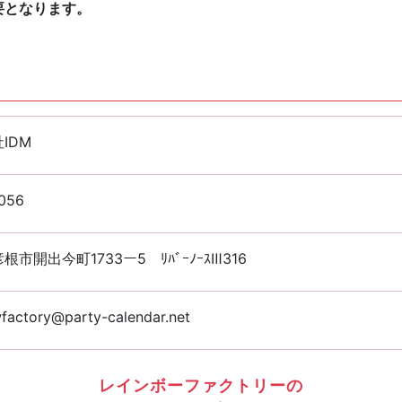
要となります。
IDM
056
根市開出今町1733ー5 ﾘﾊﾞｰﾉｰｽⅢ316
factory@party-calendar.net
レインボーファクトリーの