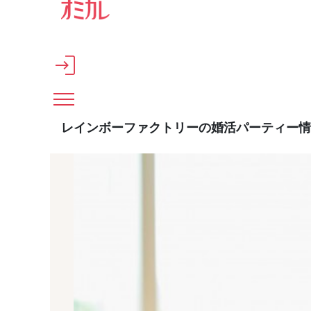
メインコンテンツへスキップ
レインボーファクトリーの婚活パーティー情