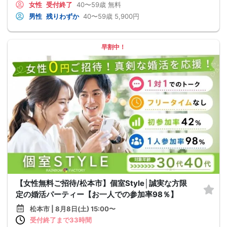
女性
受付終了
40〜59歳
無料
男性
残りわずか
40〜59歳
5,900円
早割中！
【女性無料ご招待/松本市】個室Style│誠実な方限
定の婚活パーティー【お一人での参加率98％】
松本市 | 8月8日(土) 15:00〜
受付終了まで33時間