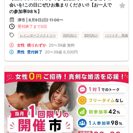
会いを!この日にぜひお集まりください!!【お一人で
の参加率98％】
津市 | 8月9日(日) 11:00〜
受付終了まで2日
レインボーファクトリー
20代向け
30代向け
バツイチ・再婚
女性
残りわずか
20〜39歳
無料
男性
受付終了
20〜39歳
6,500円