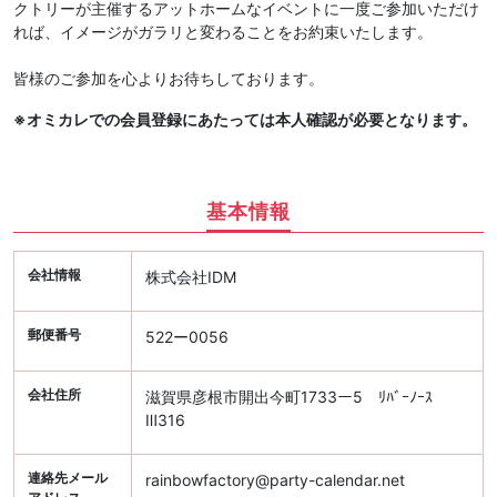
クトリーが主催するアットホームなイベントに一度ご参加いただけ
れば、イメージがガラリと変わることをお約束いたします。
皆様のご参加を心よりお待ちしております。
※オミカレでの会員登録にあたっては本人確認が必要となります。
基本情報
会社情報
株式会社IDM
郵便番号
522ー0056
会社住所
滋賀県彦根市開出今町1733ー5 ﾘﾊﾞｰﾉｰｽ
Ⅲ316
連絡先メール
rainbowfactory@party-calendar.net