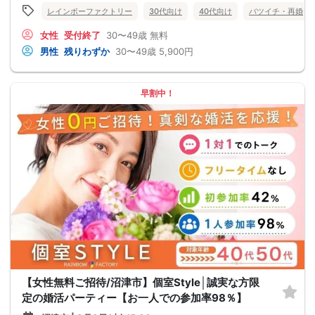
レインボーファクトリー
30代向け
40代向け
バツイチ・再婚
女性
受付終了
30〜49歳
無料
男性
残りわずか
30〜49歳
5,900円
早割中！
【女性無料ご招待/沼津市】個室Style│誠実な方限
定の婚活パーティー【お一人での参加率98％】