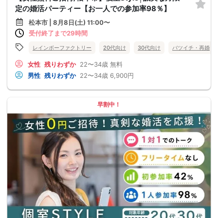
定の婚活パーティー【お一人での参加率98％】
松本市 | 8月8日(土) 11:00〜
受付終了まで29時間
レインボーファクトリー
20代向け
30代向け
バツイチ・再婚
女性
残りわずか
22〜34歳
無料
男性
残りわずか
22〜34歳
6,900円
早割中！