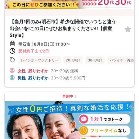
【当月1回のみ/明石市】希少な開催でいつもと違う
出会いを!この日にぜひお集まりください!!【個室
Style】
明石市 | 8月9日(日) 11:00〜
受付終了まで2日
レインボーファクトリー
20代向け
30代向け
バツイチ・再婚
女性
残りわずか
20〜39歳
無料
男性
残りわずか
20〜39歳
5,900円
早割中！