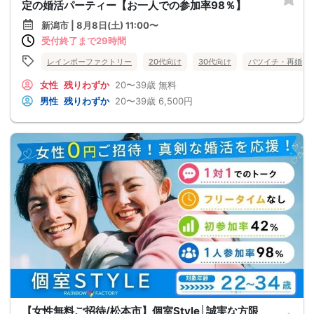
定の婚活パーティー【お一人での参加率98％】
新潟市 | 8月8日(土) 11:00〜
受付終了まで29時間
レインボーファクトリー
20代向け
30代向け
バツイチ・再婚
女性
残りわずか
20〜39歳
無料
男性
残りわずか
20〜39歳
6,500円
【女性無料ご招待/松本市】個室Style│誠実な方限