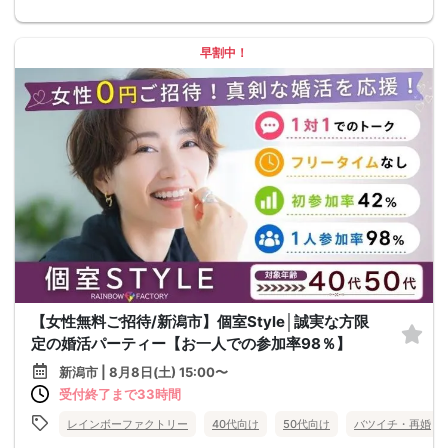
早割中！
【女性無料ご招待/新潟市】個室Style│誠実な方限
定の婚活パーティー【お一人での参加率98％】
新潟市 | 8月8日(土) 15:00〜
受付終了まで33時間
レインボーファクトリー
40代向け
50代向け
バツイチ・再婚