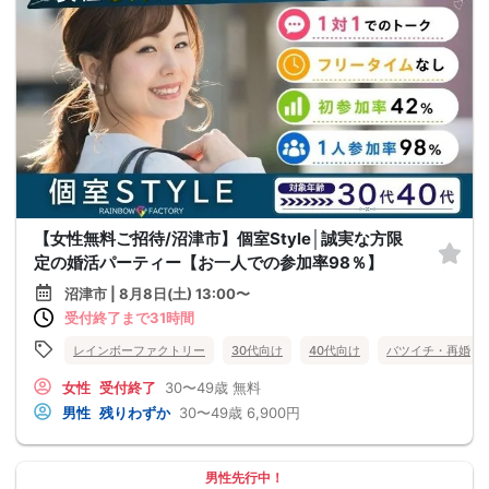
【女性無料ご招待/沼津市】個室Style│誠実な方限
定の婚活パーティー【お一人での参加率98％】
沼津市 | 8月8日(土) 13:00〜
受付終了まで31時間
レインボーファクトリー
30代向け
40代向け
バツイチ・再婚
女性
受付終了
30〜49歳
無料
男性
残りわずか
30〜49歳
6,900円
男性先行中！