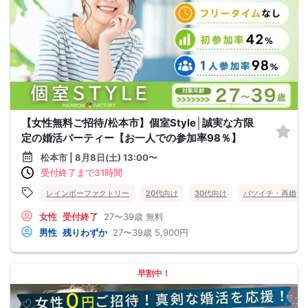
【女性無料ご招待/松本市】個室Style│誠実な方限
定の婚活パーティー【お一人での参加率98％】
松本市 | 8月8日(土) 13:00〜
受付終了まで31時間
レインボーファクトリー
20代向け
30代向け
バツイチ・再婚
女性
受付終了
27〜39歳
無料
男性
残りわずか
27〜39歳
5,900円
早割中！