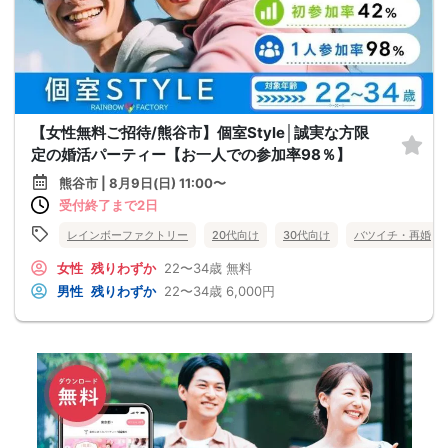
【女性無料ご招待/熊谷市】個室Style│誠実な方限
定の婚活パーティー【お一人での参加率98％】
熊谷市 | 8月9日(日) 11:00〜
受付終了まで2日
レインボーファクトリー
20代向け
30代向け
バツイチ・再婚
女性
残りわずか
22〜34歳
無料
男性
残りわずか
22〜34歳
6,000円