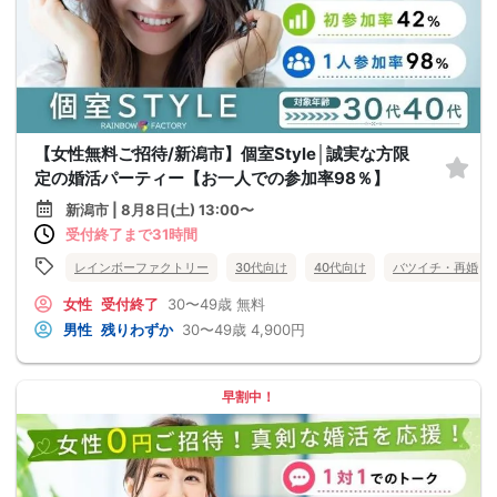
【女性無料ご招待/新潟市】個室Style│誠実な方限
定の婚活パーティー【お一人での参加率98％】
新潟市 | 8月8日(土) 13:00〜
受付終了まで31時間
レインボーファクトリー
30代向け
40代向け
バツイチ・再婚
女性
受付終了
30〜49歳
無料
男性
残りわずか
30〜49歳
4,900円
早割中！