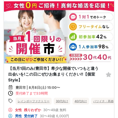
【当月1回のみ/豊田市】希少な開催でいつもと違う
出会いを!この日にぜひお集まりください!!【個室
Style】
豊田市 | 8月8日(土) 15:00〜
受付終了まで33時間
レインボーファクトリー
30代向け
40代向け
バツイチ・再婚
女性
残りわずか
30〜49歳
無料
男性
受付終了
30〜49歳
6,000円