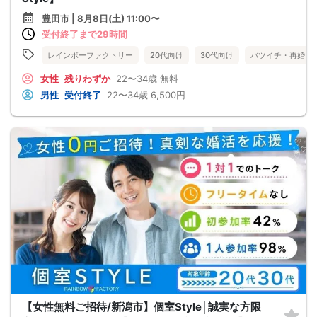
豊田市 | 8月8日(土) 11:00〜
受付終了まで29時間
レインボーファクトリー
20代向け
30代向け
バツイチ・再婚
女性
残りわずか
22〜34歳
無料
男性
受付終了
22〜34歳
6,500円
【女性無料ご招待/新潟市】個室Style│誠実な方限