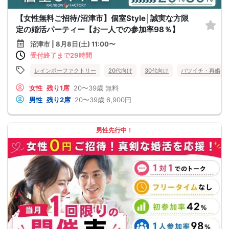
【女性無料ご招待/沼津市】個室Style│誠実な方限
定の婚活パーティー【お一人での参加率98％】
沼津市 | 8月8日(土) 11:00〜
受付終了まで29時間
レインボーファクトリー
20代向け
30代向け
バツイチ・再婚
女性
残り1席
20〜39歳
無料
男性
残り2席
20〜39歳
6,900円
男性先行中！