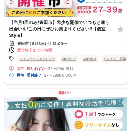
【当月1回のみ/豊田市】希少な開催でいつもと違う
出会いを!この日にぜひお集まりください!!【個室
Style】
豊田市 | 8月8日(土) 13:00〜
受付終了まで31時間
レインボーファクトリー
20代向け
30代向け
バツイチ・再婚
女性
残りわずか
27〜39歳
無料
男性
受付終了
27〜39歳
6,000円
早割中！