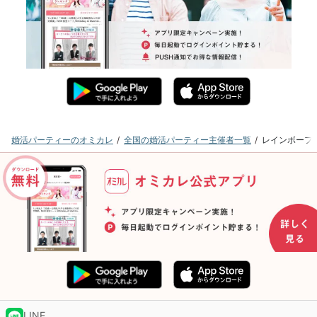
婚活パーティーのオミカレ
全国の婚活パーティー主催者一覧
レインボーフ
LINE