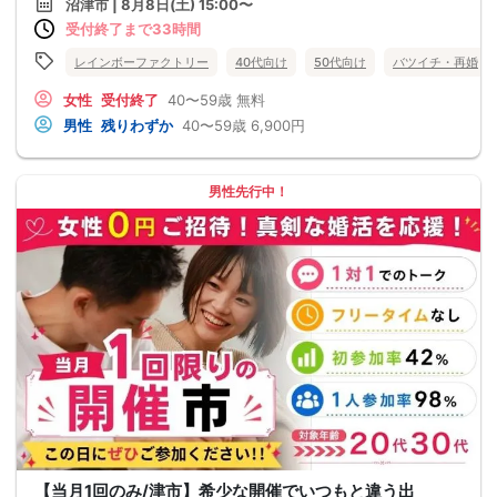
沼津市 | 8月8日(土) 15:00〜
受付終了まで33時間
レインボーファクトリー
40代向け
50代向け
バツイチ・再婚
女性
受付終了
40〜59歳
無料
男性
残りわずか
40〜59歳
6,900円
男性先行中！
【当月1回のみ/津市】希少な開催でいつもと違う出