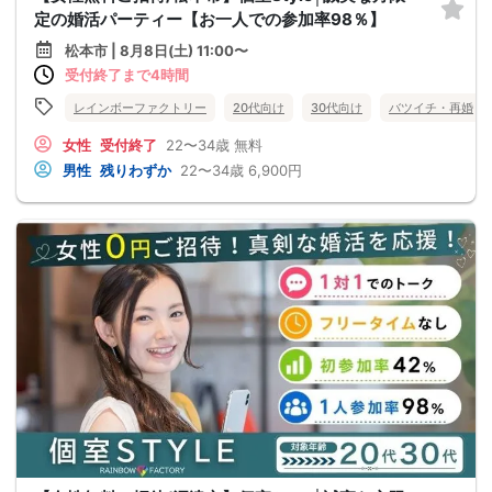
定の婚活パーティー【お一人での参加率98％】
松本市 | 8月8日(土) 11:00〜
受付終了まで4時間
レインボーファクトリー
20代向け
30代向け
バツイチ・再婚
女性
受付終了
22〜34歳
無料
男性
残りわずか
22〜34歳
6,900円