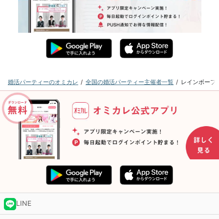
婚活パーティーのオミカレ
全国の婚活パーティー主催者一覧
レインボーフ
LINE