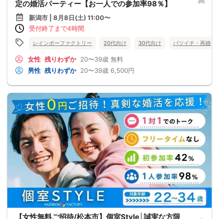
定の婚活パーティー【お一人での参加率98％】
新潟市 | 8月8日(土) 11:00〜
受付終了まで4時間
レインボーファクトリー
20代向け
30代向け
バツイチ・再婚
女性
残りわずか
20〜39歳
無料
男性
残りわずか
20〜39歳
6,500円
【女性無料ご招待/松本市】個室Style│誠実な方限