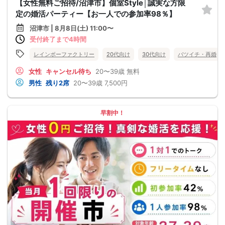
【女性無料ご招待/沼津市】個室Style│誠実な方限
定の婚活パーティー【お一人での参加率98％】
沼津市 | 8月8日(土) 11:00〜
受付終了まで4時間
レインボーファクトリー
20代向け
30代向け
バツイチ・再婚
女性
キャンセル待ち
20〜39歳
無料
男性
残り2席
20〜39歳
7,500円
早割中！