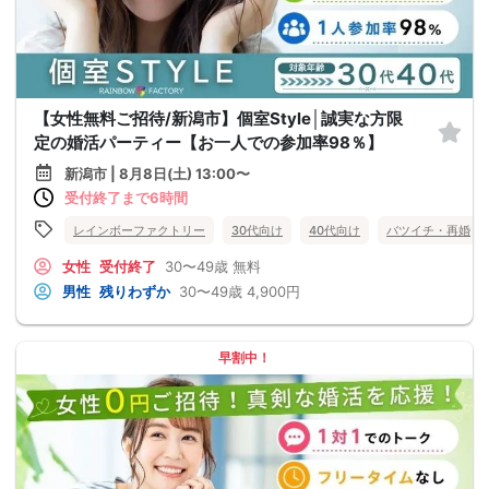
【女性無料ご招待/新潟市】個室Style│誠実な方限
定の婚活パーティー【お一人での参加率98％】
新潟市 | 8月8日(土) 13:00〜
受付終了まで6時間
レインボーファクトリー
30代向け
40代向け
バツイチ・再婚
女性
受付終了
30〜49歳
無料
男性
残りわずか
30〜49歳
4,900円
早割中！