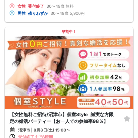
女性
受付終了
30〜49歳
無料
男性
残りわずか
30〜49歳
5,900円
早割中！
【女性無料ご招待/沼津市】個室Style│誠実な方限
定の婚活パーティー【お一人での参加率98％】
沼津市 | 8月8日(土) 15:00〜
受付終了まで8時間