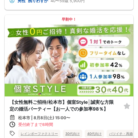
男性
残りわずか
40〜59歳
5,900円
早割中！
【女性無料ご招待/松本市】個室Style│誠実な方限
定の婚活パーティー【お一人での参加率98％】
松本市 | 8月8日(土) 15:00〜
受付終了まで8時間
レインボーファクトリー
30代向け
40代向け
バツイチ・再婚