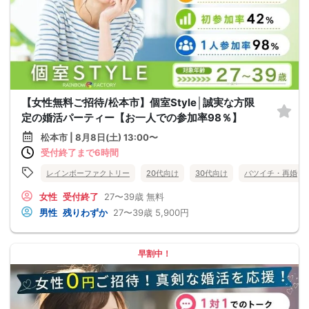
【女性無料ご招待/松本市】個室Style│誠実な方限
定の婚活パーティー【お一人での参加率98％】
松本市 | 8月8日(土) 13:00〜
受付終了まで6時間
レインボーファクトリー
20代向け
30代向け
バツイチ・再婚
女性
受付終了
27〜39歳
無料
男性
残りわずか
27〜39歳
5,900円
早割中！