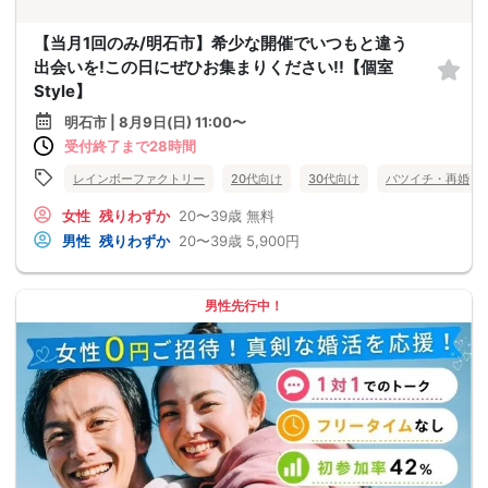
【当月1回のみ/明石市】希少な開催でいつもと違う
出会いを!この日にぜひお集まりください!!【個室
Style】
明石市 | 8月9日(日) 11:00〜
受付終了まで28時間
レインボーファクトリー
20代向け
30代向け
バツイチ・再婚
女性
残りわずか
20〜39歳
無料
男性
残りわずか
20〜39歳
5,900円
男性先行中！