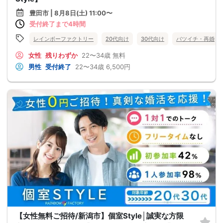
豊田市 | 8月8日(土) 11:00〜
受付終了まで4時間
レインボーファクトリー
20代向け
30代向け
バツイチ・再婚
女性
残りわずか
22〜34歳
無料
男性
受付終了
22〜34歳
6,500円
【女性無料ご招待/新潟市】個室Style│誠実な方限