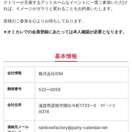
クトリーが主催するアットホームなイベントに一度ご参加いただけ
れば、イメージがガラリと変わることをお約束いたします。
皆様のご参加を心よりお待ちしております。
※オミカレでの会員登録にあたっては本人確認が必要となります。
基本情報
会社情報
株式会社IDM
郵便番号
522ー0056
会社住所
滋賀県彦根市開出今町1733ー5 ﾘﾊﾞｰﾉｰｽ
Ⅲ316
連絡先メール
rainbowfactory@party-calendar.net