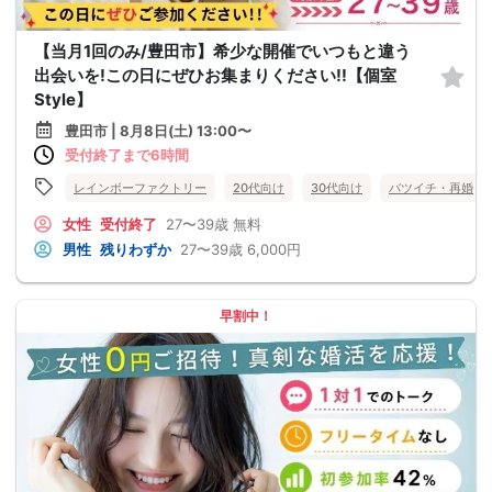
【当月1回のみ/豊田市】希少な開催でいつもと違う
出会いを!この日にぜひお集まりください!!【個室
Style】
豊田市 | 8月8日(土) 13:00〜
受付終了まで6時間
レインボーファクトリー
20代向け
30代向け
バツイチ・再婚
女性
受付終了
27〜39歳
無料
男性
残りわずか
27〜39歳
6,000円
早割中！