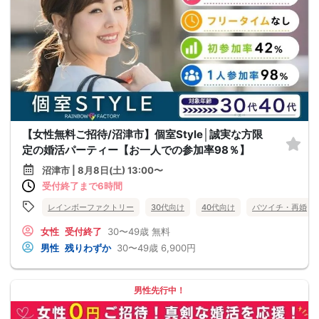
【女性無料ご招待/沼津市】個室Style│誠実な方限
定の婚活パーティー【お一人での参加率98％】
沼津市 | 8月8日(土) 13:00〜
受付終了まで6時間
レインボーファクトリー
30代向け
40代向け
バツイチ・再婚
女性
受付終了
30〜49歳
無料
男性
残りわずか
30〜49歳
6,900円
男性先行中！