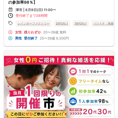
の参加率98％】
津市 | 8月9日(日) 11:00〜
受付終了まで28時間
レインボーファクトリー
20代向け
30代向け
バツイチ・再婚
女性
残りわずか
20〜39歳
無料
男性
受付終了
20〜39歳
6,500円