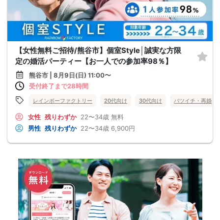
【女性無料ご招待/熊谷市】個室Style│誠実な方限
定の婚活パーティー【お一人での参加率98％】
熊谷市 | 8月9日(日) 11:00〜
受付終了まで28時間
レインボーファクトリー
20代向け
30代向け
バツイチ・再婚
女性
残りわずか
22〜34歳
無料
男性
残りわずか
22〜34歳
6,900円