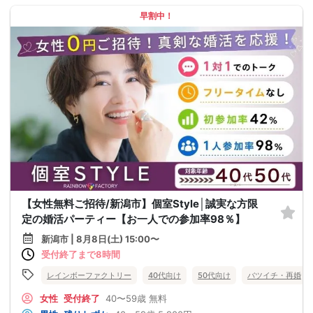
早割中！
【女性無料ご招待/新潟市】個室Style│誠実な方限
定の婚活パーティー【お一人での参加率98％】
新潟市 | 8月8日(土) 15:00〜
受付終了まで8時間
レインボーファクトリー
40代向け
50代向け
バツイチ・再婚
女性
受付終了
40〜59歳
無料