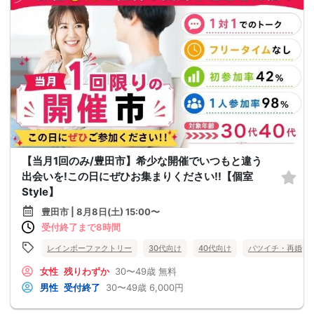
【当月1回のみ/豊田市】希少な開催でいつもと違う
出会いを!この日にぜひお集まりください!!【個室
Style】
豊田市 | 8月8日(土) 15:00〜
受付終了まで8時間
レインボーファクトリー
30代向け
40代向け
バツイチ・再婚
女性
残りわずか
30〜49歳
無料
男性
受付終了
30〜49歳
6,000円