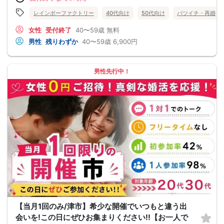
レインボーファクトリー
40代向け
50代向け
バツイチ・再婚
女性
受付終了
40〜59歳
無料
男性
残りわずか
40〜59歳
6,900円
男性先行中！
【当月1回のみ/津市】希少な開催でいつもと違う出
会いを!この日にぜひお集まりください!!【お一人で