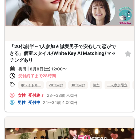
「20代前半～1人参加★誠実男子で安心して恋がで
きる」個室スタイル/White Key AI Matching/マッ
チングあり
梅田 | 8月8日(土) 12:00〜
受付終了まで28時間
ホワイトキー
20代向け
30代向け
個室
一人参加限定
大
女性
受付終了
23〜33歳
700円
男性
受付中
24〜34歳
4,000円