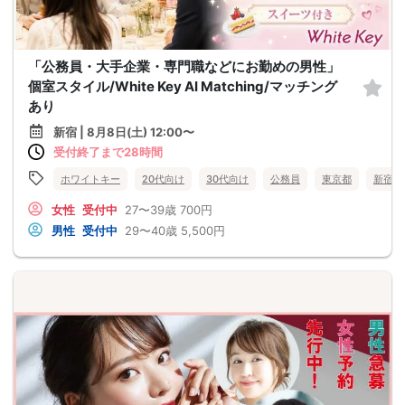
「公務員・大手企業・専門職などにお勤めの男性」
個室スタイル/White Key AI Matching/マッチング
あり
新宿 | 8月8日(土) 12:00〜
受付終了まで28時間
ホワイトキー
20代向け
30代向け
公務員
東京都
新宿
女性
受付中
27〜39歳
700円
男性
受付中
29〜40歳
5,500円