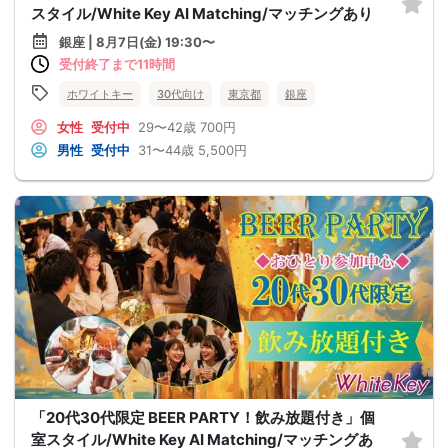
スタイル/White Key AI Matching/マッチングあり
銀座 | 8月7日(金) 19:30〜
受付終了まで11時間
ホワイトキー
30代向け
東京都
銀座
女性
受付中
29〜42歳
700円
男性
受付中
31〜44歳
5,500円
「20代30代限定 BEER PARTY！飲み放題付き」個
室スタイル/White Key AI Matching/マッチングあ