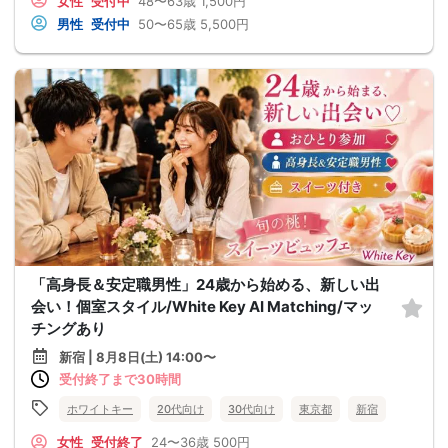
女性
受付中
48〜63歳
1,500円
男性
受付中
50〜65歳
5,500円
「高身長＆安定職男性」24歳から始める、新しい出
会い！個室スタイル/White Key AI Matching/マッ
チングあり
新宿 | 8月8日(土) 14:00〜
受付終了まで30時間
ホワイトキー
20代向け
30代向け
東京都
新宿
女性
受付終了
24〜36歳
500円