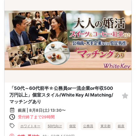
「50代～60代前半☆公務員or一流企業or年収500
万円以上」個室スタイル/White Key AI Matching/
マッチングあり
銀座 | 8月8日(土) 13:30〜
受付終了まで29時間
ホワイトキー
50代向け
個室
公務員
東京都
銀座