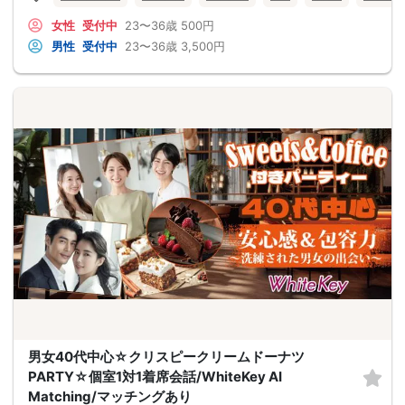
女性
受付中
23〜36歳
500円
男性
受付中
23〜36歳
3,500円
男女40代中心☆クリスピークリームドーナツ
PARTY☆個室1対1着席会話/WhiteKey AI
Matching/マッチングあり