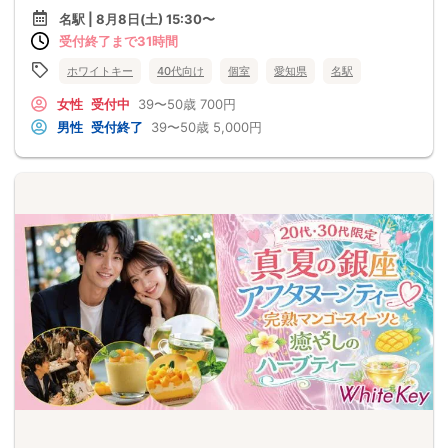
名駅 | 8月8日(土) 15:30〜
受付終了まで31時間
ホワイトキー
40代向け
個室
愛知県
名駅
女性
受付中
39〜50歳
700円
男性
受付終了
39〜50歳
5,000円