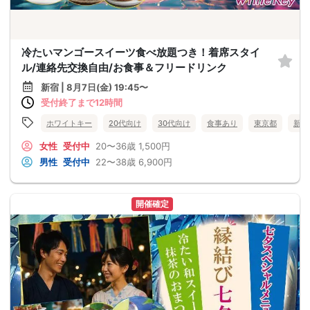
冷たいマンゴースイーツ食べ放題つき！着席スタイ
ル/連絡先交換自由/お食事＆フリードリンク
新宿 | 8月7日(金) 19:45〜
受付終了まで12時間
ホワイトキー
20代向け
30代向け
食事あり
東京都
新宿
女性
受付中
20〜36歳
1,500円
男性
受付中
22〜38歳
6,900円
開催確定