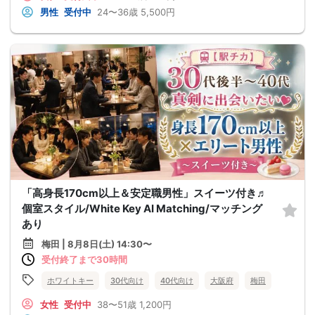
男性
受付中
24〜36歳
5,500円
「高身長170cm以上＆安定職男性」スイーツ付き♬
個室スタイル/White Key AI Matching/マッチング
あり
梅田 | 8月8日(土) 14:30〜
受付終了まで30時間
ホワイトキー
30代向け
40代向け
大阪府
梅田
女性
受付中
38〜51歳
1,200円