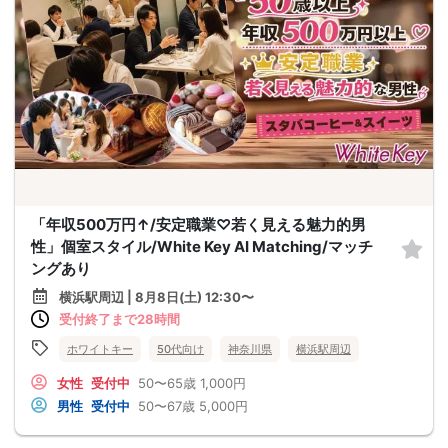
「年収500万円↑/安定職業♡若く見える魅力的男
性」個室スタイル/White Key AI Matching/マッチ
ングあり
横浜駅周辺 | 8月8日(土) 12:30〜
受付終了まで28時間
ホワイトキー
50代向け
神奈川県
横浜駅周辺
女性
受付中
50〜65歳
1,000円
男性
受付中
50〜67歳
5,000円