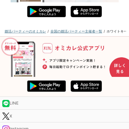
婚活パーティーのオミカレ
全国の婚活パーティー主催者一覧
ホワイトキー
LINE
X
Instagram