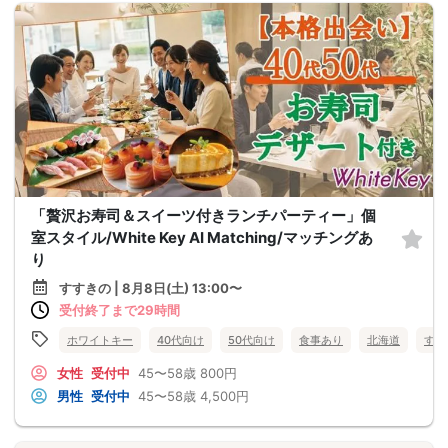
「贅沢お寿司＆スイーツ付きランチパーティー」個
室スタイル/White Key AI Matching/マッチングあ
り
すすきの | 8月8日(土) 13:00〜
受付終了まで29時間
ホワイトキー
40代向け
50代向け
食事あり
北海道
すす
女性
受付中
45〜58歳
800円
男性
受付中
45〜58歳
4,500円