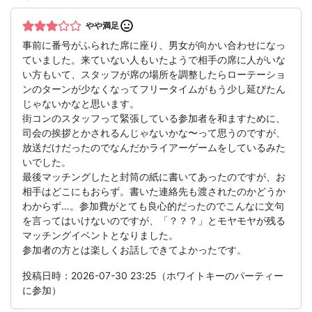
やや満足
事前に番号がふられた席に座り、男女が向かい合わせになっ
ていました。来ていない人もいたようで相手の席に人がいな
い方もいて、スタッフが席の場所を調整したらローテーショ
ンのターンが少なくなってフリータイムがもう少し延びたん
じゃないかなと思います。
街コンのスタッフって緊張している参加者を和ますために、
司会の挨拶とかされるんじゃないかな〜って思うのですが、
放送だけだったのでなんだかライアーゲームをしているみた
いでした。
最後マッチングしたと封筒の紙に書いてあったのですが、お
相手はどこにもおらず。書いた連絡先も渡されたのかどうか
わからず…。参加費がとても良心的だったのでこんなに文句
を言ってはいけないのですが、「？？？」とモヤモヤが残る
マッチングイベントとなりました。
参加者の方とは楽しくお話しできてよかったです。
投稿日時：2026-07-30 23:25（ホワイトキーのパーティー
に参加）