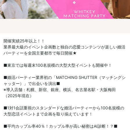
開催実績25年以上！！
業界最大級のイベント企画数と独自の恋愛コンテンツが楽しい婚活
パーティーを全国主要都市で毎日開催★
■東京では毎週末100名規模の大型大型イベントも開催中！
■婚活パーティー業界初の「MATCHING SHUTTER（マッチングシ
ャッター）」で出会いを演出■
※導入店舗：札幌、新宿、銀座、横浜、名古屋名駅・大阪梅田
（2025年現在）
■1対1会話重視のスタンダードな婚活パーティーから100名規模の
大型恋活イベントまで企画を取り揃えています！
■平均カップル率40％！カップル率が高い秘密はAI診断！？■