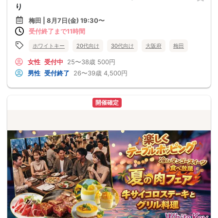
り
梅田 | 8月7日(金) 19:30〜
受付終了まで11時間
ホワイトキー
20代向け
30代向け
大阪府
梅田
女性
受付中
25〜38歳
500円
男性
受付終了
26〜39歳
4,500円
開催確定