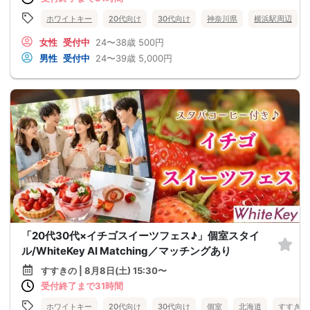
ホワイトキー
20代向け
30代向け
神奈川県
横浜駅周辺
女性
受付中
24〜38歳
500円
男性
受付中
24〜39歳
5,000円
「20代30代×イチゴスイーツフェス♪」個室スタイ
ル/WhiteKey AI Matching／マッチングあり
すすきの | 8月8日(土) 15:30〜
受付終了まで31時間
ホワイトキー
20代向け
30代向け
個室
北海道
すすきの