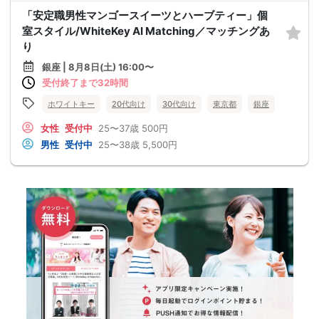
「安定職男性マンゴースイーツとハーブティー」個
室スタイル/WhiteKey AI Matching／マッチングあ
り
銀座 | 8月8日(土) 16:00〜
受付終了まで32時間
ホワイトキー
20代向け
30代向け
東京都
銀座
女性
受付中
25〜37歳
500円
男性
受付中
25〜38歳
5,500円