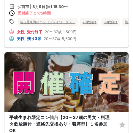
弘前市 | 8月9日(日) 15:30〜
受付終了まで5時間
名古屋東海街コン（プレイワークス）
20代向け
30代向け
街コ
女性
受付終了
20〜37歳
1,500円
男性
残り3席
20〜37歳
8,500円
平成生まれ限定コン仙台【20～37歳の男女・料理
☆飲放題付・連絡先交換あり・着席型】１名参加
OK