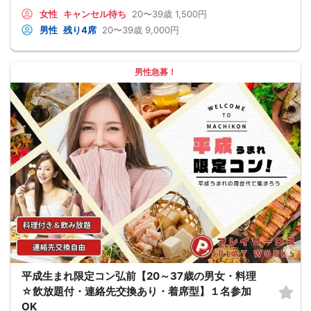
女性
キャンセル待ち
20〜39歳
1,500円
男性
残り4席
20〜39歳
9,000円
男性急募！
平成生まれ限定コン弘前【20～37歳の男女・料理
☆飲放題付・連絡先交換あり・着席型】１名参加
OK