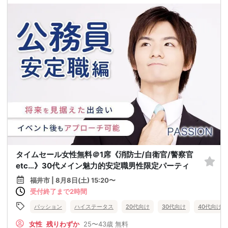
タイムセール女性無料＠1席《消防士/自衛官/警察官
etc…》30代メイン魅力的安定職男性限定パーティ
福井市 | 8月8日(土) 15:20〜
受付終了まで2時間
パッション
ハイステータス
20代向け
30代向け
40代向け
女性
残りわずか
25〜43歳
無料