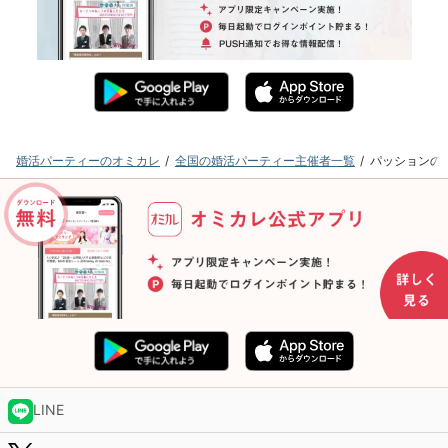
婚活パーティーのオミカレ
全国の婚活パーティー主催者一覧
パッションの
LINE