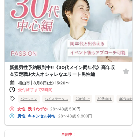
新規男性予約殺到中!!《30代メイン同年代》高年収
＆安定職♪大人オシャレなエリート男性編
福山市 | 8月8日(土) 15:20〜
受付終了まで2時間
パッション
ハイステータス
20代向け
30代向け
40代向け
女性
残りわずか
28〜43歳
500円
男性
キャンセル待ち
28〜43歳
9,800円
早割中！