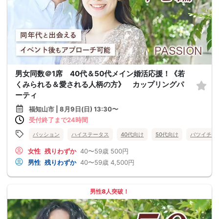
男女同数＠1席 40代＆50代メイン婚活応援！《若
くみられる＆愛される人柄の方》 カップリングパ
ーティ
福知山市 | 8月9日(日) 13:30〜
受付終了まで24時間
パッション
ハイステータス
40代向け
50代向け
バツイチ・
女性
残りわずか
40〜59歳
500円
男性
残りわずか
40〜59歳
4,500円
男性8人突破！