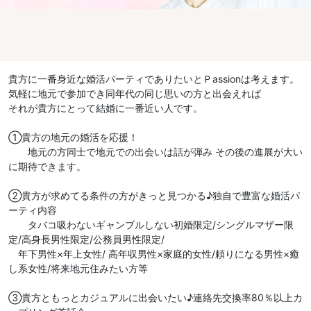
貴方に一番身近な婚活パーティでありたいとＰassionは考えます。
気軽に地元で参加でき同年代の同じ思いの方と出会えれば
それが貴方にとって結婚に一番近い人です。
①貴方の地元の婚活を応援！
地元の方同士で地元での出会いは話が弾み その後の進展が大い
に期待できます。
②貴方が求めてる条件の方がきっと見つかる♪独自で豊富な婚活パ
ーティ内容
タバコ吸わないギャンブルしない初婚限定/シングルマザー限
定/高身長男性限定/公務員男性限定/
年下男性×年上女性/ 高年収男性×家庭的女性/頼りになる男性×癒
し系女性/将来地元住みたい方等
③貴方ともっとカジュアルに出会いたい♪連絡先交換率80％以上カ