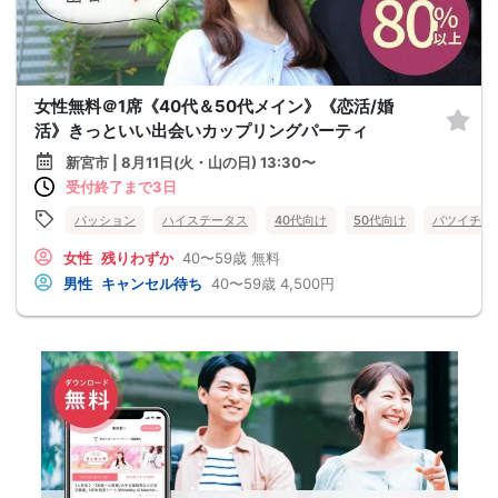
女性無料＠1席《40代＆50代メイン》《恋活/婚
活》きっといい出会いカップリングパーティ
新宮市 | 8月11日(火・山の日) 13:30〜
受付終了まで3日
パッション
ハイステータス
40代向け
50代向け
バツイチ・
女性
残りわずか
40〜59歳
無料
男性
キャンセル待ち
40〜59歳
4,500円