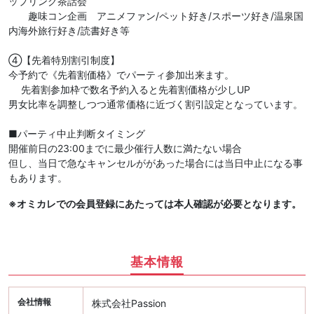
ップリング茶話会
趣味コン企画 アニメファン/ペット好き/スポーツ好き/温泉国
内海外旅行好き/読書好き等
④【先着特別割引制度】
今予約で《先着割価格》でパーティ参加出来ます。
先着割参加枠で数名予約入ると先着割価格が少しUP
男女比率を調整しつつ通常価格に近づく割引設定となっています。
■パーティ中止判断タイミング
開催前日の23:00までに最少催行人数に満たない場合
但し、当日で急なキャンセルががあった場合には当日中止になる事
もあります。
※オミカレでの会員登録にあたっては本人確認が必要となります。
基本情報
会社情報
株式会社Passion