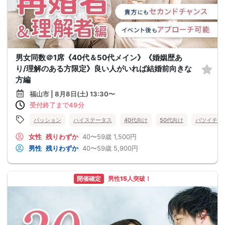
男女同数＠1席《40代＆50代メイン》《婚姻歴あ
り/理解のある方限定》良い人がいれば結婚前向きな
方編
福山市 | 8月8日(土) 13:30〜
受付終了まで49分
パッション
ハイステータス
40代向け
50代向け
バツイチ・
女性
残りわずか
40〜59歳
1,500円
男性
残りわずか
40〜59歳
5,900円
開催確定
男性15人突破！