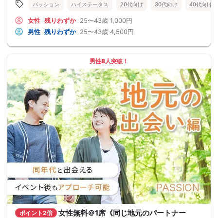
パッション
ハイステータス
20代向け
30代向け
40代向け
女性
残りわずか
25〜43歳
1,000円
男性
残りわずか
25〜43歳
4,500円
男性8人突破！
女性無料＠1席《同じ地元のパートナー
ポイント2倍