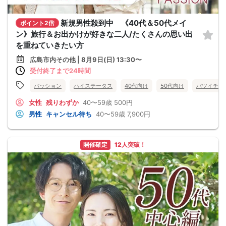
新規男性殺到中 《40代＆50代メイ
ポイント2倍
ン》旅行＆お出かけが好きな二人/たくさんの思い出
を重ねていきたい方
広島市内その他 | 8月9日(日) 13:30〜
受付終了まで24時間
パッション
ハイステータス
40代向け
50代向け
バツイチ・
女性
残りわずか
40〜59歳
500円
男性
キャンセル待ち
40〜59歳
7,900円
開催確定
12人突破！