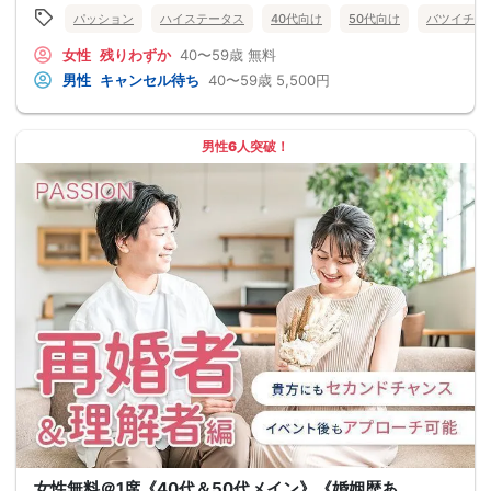
パッション
ハイステータス
40代向け
50代向け
バツイチ・
女性
残りわずか
40〜59歳
無料
男性
キャンセル待ち
40〜59歳
5,500円
男性6人突破！
女性無料＠1席《40代＆50代メイン》《婚姻歴あ