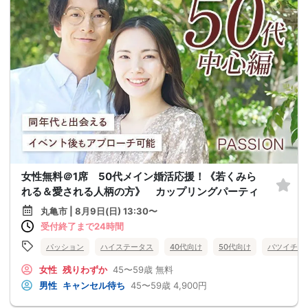
女性無料＠1席 50代メイン婚活応援！《若くみら
れる＆愛される人柄の方》 カップリングパーティ
丸亀市 | 8月9日(日) 13:30〜
受付終了まで24時間
パッション
ハイステータス
40代向け
50代向け
バツイチ・
女性
残りわずか
45〜59歳
無料
男性
キャンセル待ち
45〜59歳
4,900円