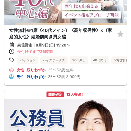
女性無料＠1席《40代メイン》《高年収男性》×《家
庭的女性》結婚前向き男女編
泉佐野市 | 8月9日(日) 15:20〜
受付終了まで26時間
パッション
ハイステータス
30代向け
40代向け
50代向け
女性
残りわずか
35〜52歳
無料
男性
残りわずか
35〜52歳
3,900円
開催確定
12人突破！