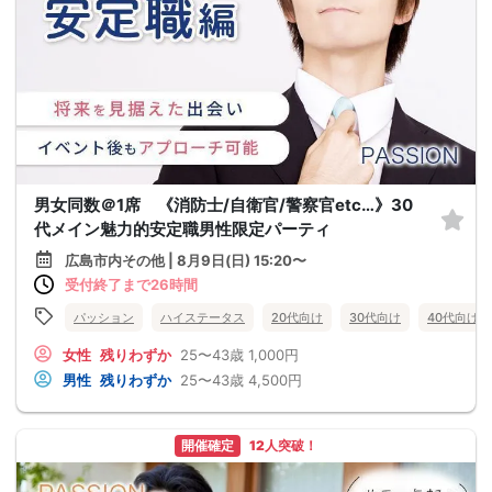
男女同数＠1席 《消防士/自衛官/警察官etc…》30
代メイン魅力的安定職男性限定パーティ
広島市内その他 | 8月9日(日) 15:20〜
受付終了まで26時間
パッション
ハイステータス
20代向け
30代向け
40代向け
女性
残りわずか
25〜43歳
1,000円
男性
残りわずか
25〜43歳
4,500円
開催確定
12人突破！