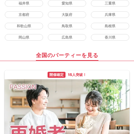
福井県
愛知県
三重県
京都府
大阪府
兵庫県
和歌山県
鳥取県
島根県
岡山県
広島県
香川県
全国のパーティーを見る
開催確定
15人突破！