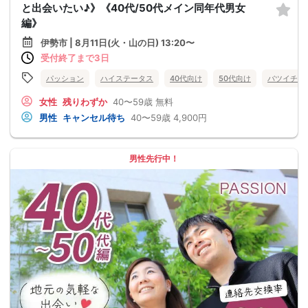
と出会いたい♪》《40代/50代メイン同年代男女
編》
伊勢市 | 8月11日(火・山の日) 13:20〜
受付終了まで3日
パッション
ハイステータス
40代向け
50代向け
バツイチ・
女性
残りわずか
40〜59歳
無料
男性
キャンセル待ち
40〜59歳
4,900円
男性先行中！