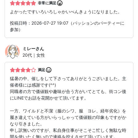
非常に満足
よかったですいろいろしゃかいべんきょうになりました。
投稿日時：2026-07-27 19:07（パッションのパーティーに
参加）
ミレー
さん
20代｜女性
満足
猛暑の中、催しをして下さってありがとうございました。主
催者様には感謝です(^^)
同職者の方で価値観や趣味が合う方がいてとても、街コン後
にLINEでお話を花開かせて頂いてます。
一方、ワイルドと不潔（服のシワ、服 ヨレ、経年劣化）を
履き違えている方がいらっしゃって価値観の印象もですがか
なり引きました。
申し訳無いのですが、私自身仕事がそこそこ忙しく無駄な時
間を使いたく無いので連絡を控えさせて頂いています。