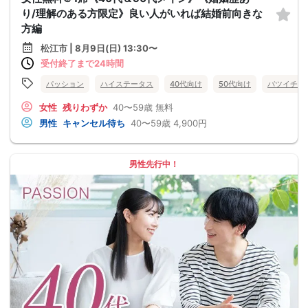
り/理解のある方限定》良い人がいれば結婚前向きな
方編
松江市 | 8月9日(日) 13:30〜
受付終了まで24時間
パッション
ハイステータス
40代向け
50代向け
バツイチ・
女性
残りわずか
40〜59歳
無料
男性
キャンセル待ち
40〜59歳
4,900円
男性先行中！