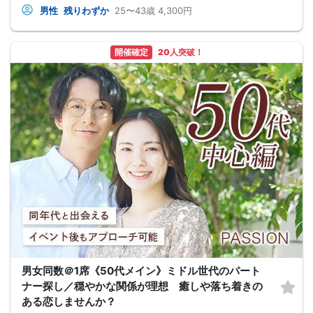
男性
残りわずか
25〜43歳
4,300円
開催確定
20人突破！
男女同数＠1席《50代メイン》ミドル世代のパート
ナー探し／穏やかな関係が理想 癒しや落ち着きの
ある恋しませんか？