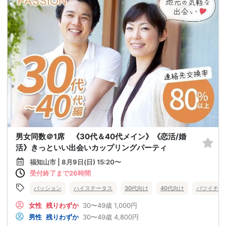
男女同数＠1席 《30代＆40代メイン》《恋活/婚
活》きっといい出会いカップリングパーティ
福知山市 | 8月9日(日) 15:20〜
受付終了まで26時間
パッション
ハイステータス
30代向け
40代向け
バツイチ・
女性
残りわずか
30〜49歳
1,000円
男性
残りわずか
30〜49歳
4,800円