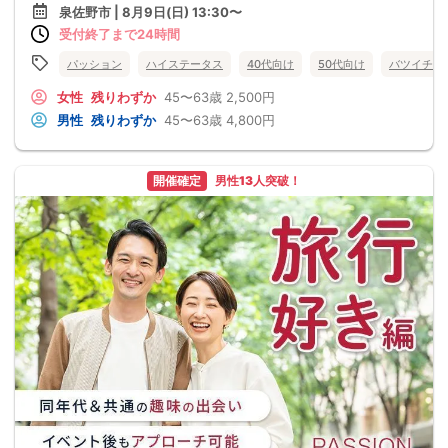
泉佐野市 | 8月9日(日) 13:30〜
受付終了まで24時間
パッション
ハイステータス
40代向け
50代向け
バツイチ・
女性
残りわずか
45〜63歳
2,500円
男性
残りわずか
45〜63歳
4,800円
開催確定
男性13人突破！