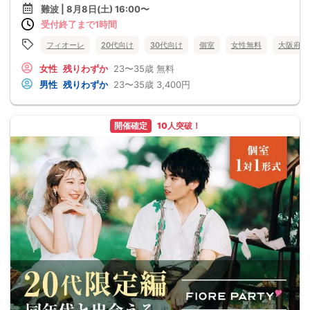
難波 | 8月8日(土) 16:00〜
受付終了まで1時間
フィオーレ
20代向け
30代向け
個室
女性無料
大阪府
女性
残りわずか
23〜35歳
無料
男性
残りわずか
23〜35歳
3,400円
開催確定
10人突破！