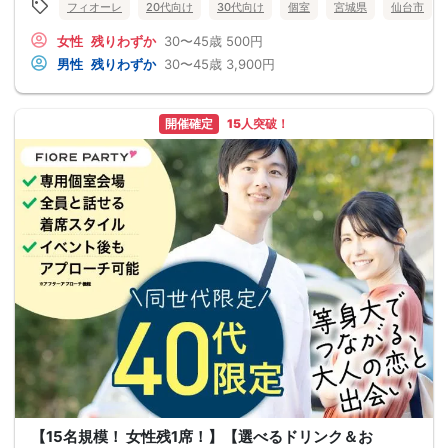
フィオーレ
20代向け
30代向け
個室
宮城県
仙台市
女性
残りわずか
30〜45歳
500円
男性
残りわずか
30〜45歳
3,900円
開催確定
15人突破！
【15名規模！ 女性残1席！】【選べるドリンク＆お