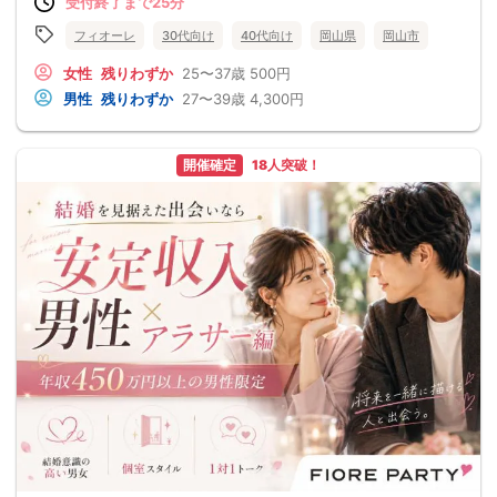
受付終了まで25分
フィオーレ
30代向け
40代向け
岡山県
岡山市
女性
残りわずか
25〜37歳
500円
男性
残りわずか
27〜39歳
4,300円
開催確定
18人突破！