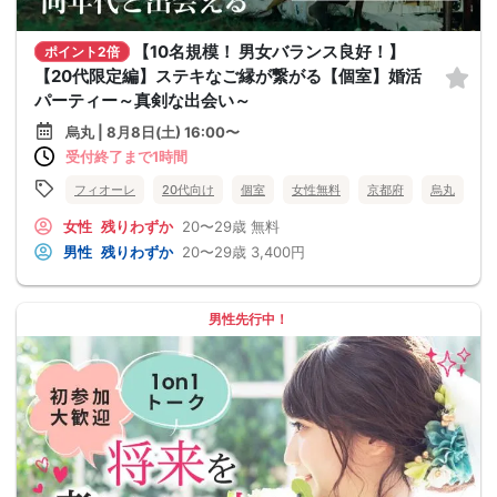
【10名規模！ 男女バランス良好！】
ポイント2倍
【20代限定編】ステキなご縁が繋がる【個室】婚活
パーティー～真剣な出会い～
烏丸 | 8月8日(土) 16:00〜
受付終了まで1時間
フィオーレ
20代向け
個室
女性無料
京都府
烏丸
女性
残りわずか
20〜29歳
無料
男性
残りわずか
20〜29歳
3,400円
男性先行中！