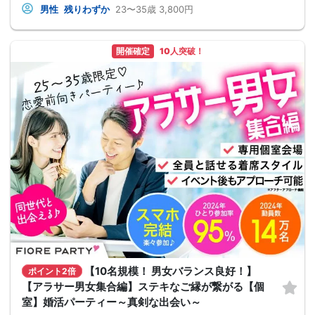
男性
残りわずか
23〜35歳
3,800円
開催確定
10人突破！
【10名規模！ 男女バランス良好！】
ポイント2倍
【アラサー男女集合編】ステキなご縁が繋がる【個
室】婚活パーティー～真剣な出会い～