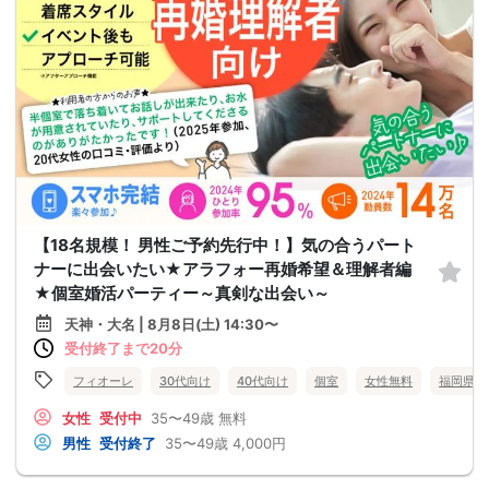
【18名規模！ 男性ご予約先行中！】気の合うパート
ナーに出会いたい★アラフォー再婚希望＆理解者編
★個室婚活パーティー～真剣な出会い～
天神・大名 | 8月8日(土) 14:30〜
受付終了まで20分
フィオーレ
30代向け
40代向け
個室
女性無料
福岡県
女性
受付中
35〜49歳
無料
男性
受付終了
35〜49歳
4,000円