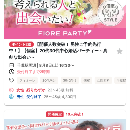
【開催人数突破！ 男性ご予約先行
ポイント2倍
中！】【個室】20代30代中心婚活パーティー～真
剣な出会い～
千葉駅周辺 | 8月8日(土) 16:30〜
受付終了まで2時間
フィオーレ
20代向け
30代向け
個室
女性無料
千葉県
女性
残りわずか
23〜43歳
無料
男性
受付終了
25〜45歳
4,300円
開催確定
10人突破！