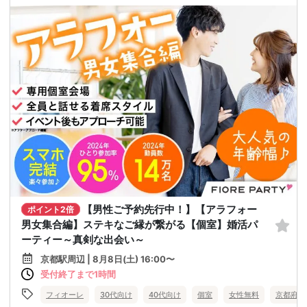
【男性ご予約先行中！】【アラフォー
ポイント2倍
男女集合編】ステキなご縁が繋がる【個室】婚活パ
ーティー～真剣な出会い～
京都駅周辺 | 8月8日(土) 16:00〜
受付終了まで1時間
フィオーレ
30代向け
40代向け
個室
女性無料
京都府