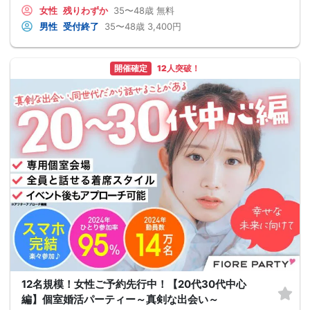
女性
残りわずか
35〜48歳
無料
男性
受付終了
35〜48歳
3,400円
開催確定
12人突破！
12名規模！女性ご予約先行中！【20代30代中心
編】個室婚活パーティー～真剣な出会い～