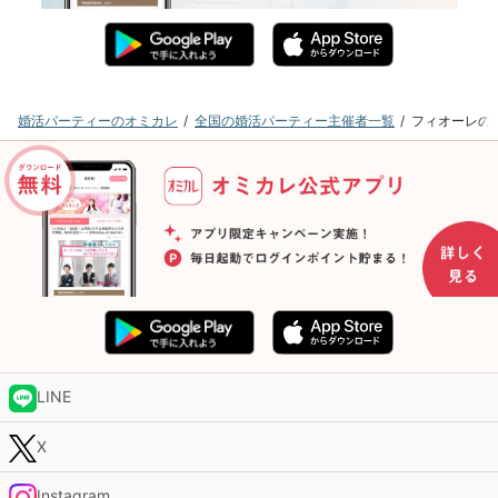
婚活パーティーのオミカレ
全国の婚活パーティー主催者一覧
フィオーレの
LINE
X
Instagram