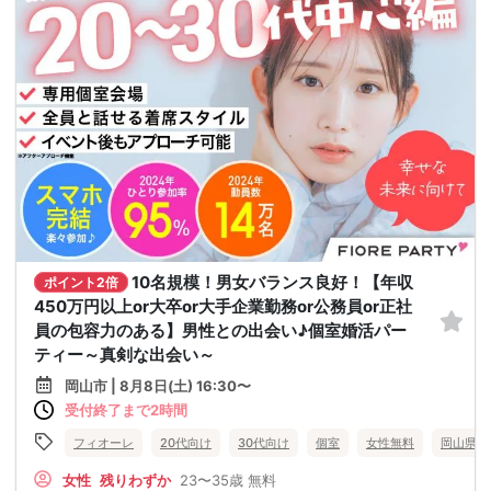
10名規模！男女バランス良好！【年収
ポイント2倍
450万円以上or大卒or大手企業勤務or公務員or正社
員の包容力のある】男性との出会い♪個室婚活パー
ティー～真剣な出会い～
岡山市 | 8月8日(土) 16:30〜
受付終了まで2時間
フィオーレ
20代向け
30代向け
個室
女性無料
岡山県
女性
残りわずか
23〜35歳
無料