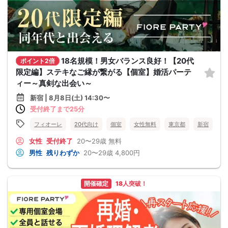
18名規模！男女バランス良好！【20代
ポイント2倍
限定編】ステキなご縁が繋がる【個室】婚活パーテ
ィー～真剣な出会い～
新宿 | 8月8日(土) 14:30〜
受付終了まで25分
フィオーレ
20代向け
個室
女性無料
東京都
新宿
女性
受付終了
20〜29歳
無料
男性
残りわずか
20〜29歳
4,800円
開催確定
18人突破！