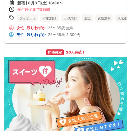
新宿 | 8月8日(土) 16:30〜
受付終了まで2時間
フィオーレ
20代向け
30代向け
個室
女性無料
東京都
女性
残りわずか
25〜35歳
無料
男性
残りわずか
25〜35歳
4,300円
開催確定
20人突破！