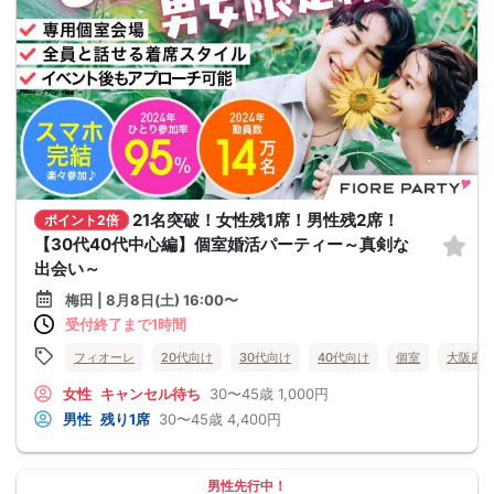
21名突破！女性残1席！男性残2席！
ポイント2倍
【30代40代中心編】個室婚活パーティー～真剣な
出会い～
梅田 | 8月8日(土) 16:00〜
受付終了まで1時間
フィオーレ
20代向け
30代向け
40代向け
個室
大阪府
女性
キャンセル待ち
30〜45歳
1,000円
男性
残り1席
30〜45歳
4,400円
男性先行中！