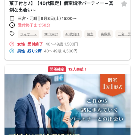
菓子付き♪】【40代限定】個室婚活パーティー～真
剣な出会い～
三宮・元町 | 8月8日(土) 15:00〜
受付終了まで50分
フィオーレ
30代向け
40代向け
個室
兵庫県
三宮・元町
女性
受付終了
40〜49歳
1,500円
男性
残り2席
40〜49歳
4,500円
開催確定
12人突破！