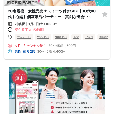
20名規模！女性完売★スイーツ付きSP♪【30代40
代中心編】個室婚活パーティー～真剣な出会い～
札幌駅 | 8月8日(土) 16:30〜
受付終了まで2時間
フィオーレ
20代向け
30代向け
個室
北海道
札幌駅
女性
キャンセル待ち
30〜45歳
1,500円
男性
残り2席
30〜45歳
4,400円