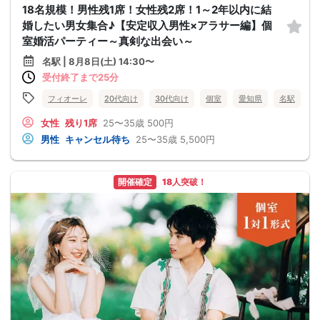
18名規模！男性残1席！女性残2席！1～2年以内に結
婚したい男女集合♪【安定収入男性×アラサー編】個
室婚活パーティー～真剣な出会い～
名駅 | 8月8日(土) 14:30〜
受付終了まで25分
フィオーレ
20代向け
30代向け
個室
愛知県
名駅
女性
残り1席
25〜35歳
500円
男性
キャンセル待ち
25〜35歳
5,500円
開催確定
18人突破！