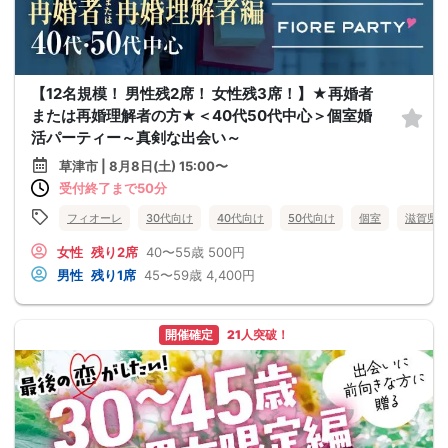
【12名規模！ 男性残2席！ 女性残3席！】★再婚者
または再婚理解者の方★＜40代50代中心＞個室婚
活パーティー～真剣な出会い～
草津市 | 8月8日(土) 15:00〜
受付終了まで50分
フィオーレ
30代向け
40代向け
50代向け
個室
滋賀県
女性
残り2席
40〜55歳
500円
男性
残り1席
45〜59歳
4,400円
開催確定
21人突破！