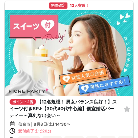
開催確定
12人突破！
【12名規模！ 男女バランス良好！】ス
ポイント2倍
イーツ付きSP♪【30代40代中心編】個室婚活パー
ティー～真剣な出会い～
仙台市 | 8月8日(土) 14:30〜
受付終了まで20分