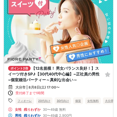
【12名規模！ 男女バランス良好！】ス
ポイント2倍
イーツ付きSP♪【30代40代中心編】~正社員の男性
~個室婚活パーティー～真剣な出会い～
大分市 | 8月8日(土) 17:00〜
受付終了まで1時間
フィオーレ
20代向け
30代向け
個室
女性無料
大分県
女性
残りわずか
30〜49歳
無料
男性
残りわずか
30〜49歳
2,900円