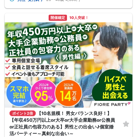
開催確定
10人突破！
【10名規模！ 男女バランス良好！】
ポイント2倍
【年収450万円以上or大卒or大手企業勤務or公務員
or正社員の包容力のある】男性との出会い♪個室婚
活パーティー～真剣な出会い～