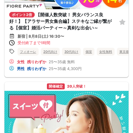
【開催人数突破！ 男女バランス良
ポイント2倍
好！】【アラサー男女集合編】ステキなご縁が繋が
る【個室】婚活パーティー～真剣な出会い～
新宿 | 8月8日(土) 16:30〜
受付終了まで1時間
フィオーレ
20代向け
30代向け
個室
女性無料
東京都
女性
残りわずか
25〜35歳
無料
男性
残りわずか
25〜35歳
4,300円
開催確定
20人突破！