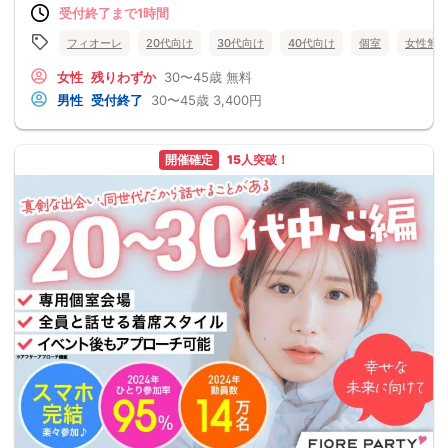
受付終了まで1時間
フィオーレ
20代向け
30代向け
40代向け
個室
女性無
女性
残りわずか
30〜45歳
無料
男性
受付終了
30〜45歳
3,400円
開催確定
15人突破！