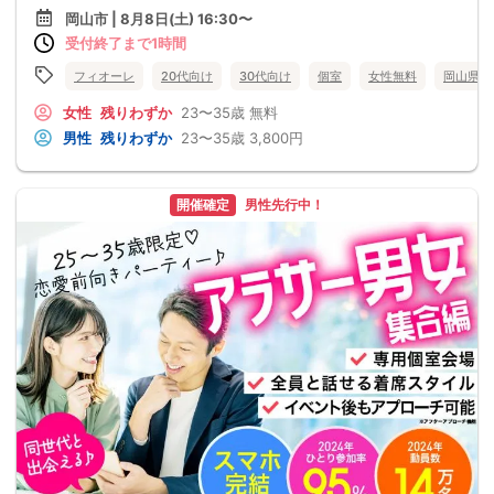
岡山市 | 8月8日(土) 16:30〜
受付終了まで1時間
フィオーレ
20代向け
30代向け
個室
女性無料
岡山県
女性
残りわずか
23〜35歳
無料
男性
残りわずか
23〜35歳
3,800円
開催確定
男性先行中！