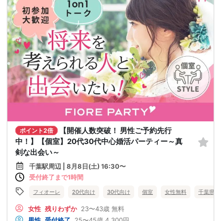
【開催人数突破！ 男性ご予約先行
ポイント2倍
中！】【個室】20代30代中心婚活パーティー～真
剣な出会い～
千葉駅周辺 | 8月8日(土) 16:30〜
受付終了まで1時間
フィオーレ
20代向け
30代向け
個室
女性無料
千葉県
女性
残りわずか
23〜43歳
無料
男性
受付終了
25〜45歳
4,300円