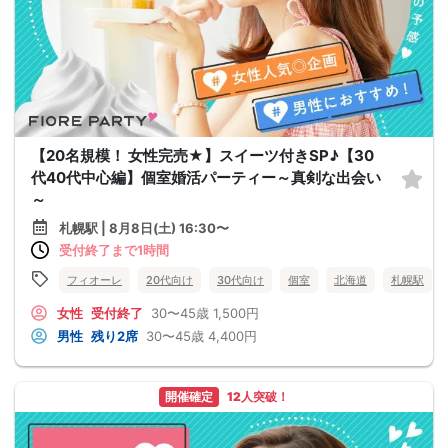
【20名規模！ 女性完売★】スイーツ付きSP♪【30
代40代中心編】個室婚活パーティー～真剣な出会い
～
札幌駅 | 8月8日(土) 16:30〜
受付終了まで1時間
フィオーレ
20代向け
30代向け
個室
北海道
札幌駅
女性
受付終了
30〜45歳
1,500円
男性
残り2席
30〜45歳
4,400円
開催確定
12人突破！