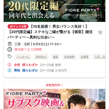
【10名規模！ 男女バランス良好！】
ポイント2倍
【20代限定編】ステキなご縁が繋がる【個室】婚活
パーティー～真剣な出会い～
三宮・元町 | 8月8日(土) 17:30〜
受付終了まで2時間
フィオーレ
20代向け
個室
女性無料
兵庫県
三宮・元町
女性
残りわずか
20〜29歳
無料
男性
残りわずか
20〜29歳
3,400円
女性先行中！