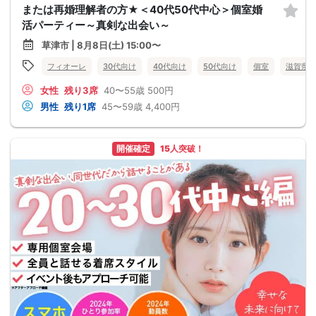
または再婚理解者の方★＜40代50代中心＞個室婚
活パーティー～真剣な出会い～
草津市 | 8月8日(土) 15:00〜
フィオーレ
30代向け
40代向け
50代向け
個室
滋賀県
女性
残り3席
40〜55歳
500円
男性
残り1席
45〜59歳
4,400円
開催確定
15人突破！