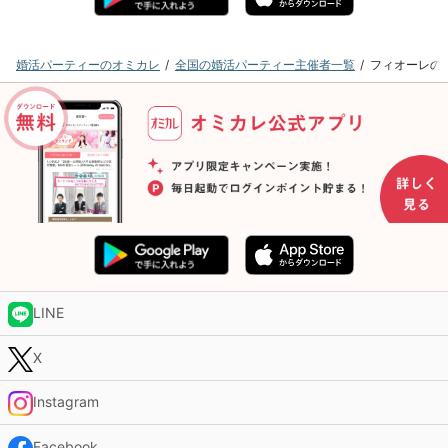
婚活パーティーのオミカレ
全国の婚活パーティー主催者一覧
フィオーレの
LINE
X
Instagram
Facebook