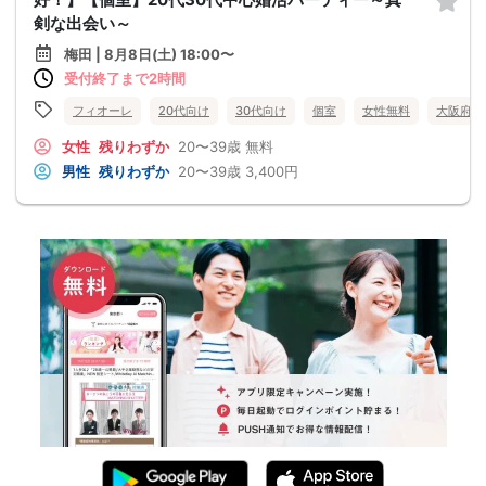
剣な出会い～
梅田 | 8月8日(土) 18:00〜
受付終了まで2時間
フィオーレ
20代向け
30代向け
個室
女性無料
大阪府
女性
残りわずか
20〜39歳
無料
男性
残りわずか
20〜39歳
3,400円