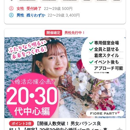
女性
受付終了
22〜29歳
500円
男性
残りわずか
22〜29歳
3,400円
開催確定
男性先行中！
【開催人数突破！ 男女バランス良
ポイント2倍
好！】【個室】20代30代中心婚活パーティー～真