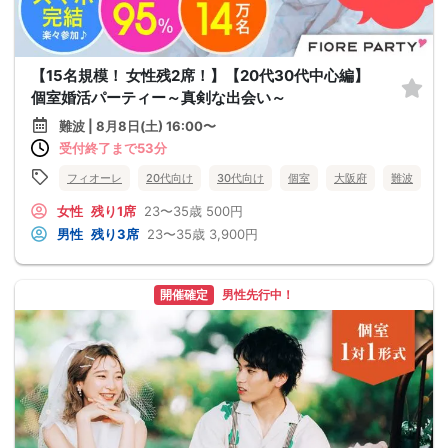
【15名規模！ 女性残2席！】【20代30代中心編】
個室婚活パーティー～真剣な出会い～
難波 | 8月8日(土) 16:00〜
受付終了まで53分
フィオーレ
20代向け
30代向け
個室
大阪府
難波
女性
残り1席
23〜35歳
500円
男性
残り3席
23〜35歳
3,900円
開催確定
男性先行中！