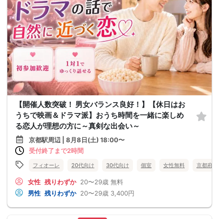
【開催人数突破！ 男女バランス良好！】【休日はお
うちで映画＆ドラマ派】おうち時間を一緒に楽しめ
る恋人が理想の方に～真剣な出会い～
京都駅周辺 | 8月8日(土) 18:00〜
受付終了まで2時間
フィオーレ
20代向け
30代向け
個室
女性無料
京都府
女性
残りわずか
20〜29歳
無料
男性
残りわずか
20〜29歳
3,400円