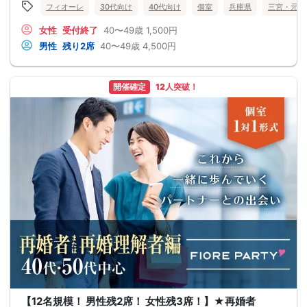
フィオーレ
30代向け
40代向け
個室
兵庫県
三宮・元町
女性
受付終了
40〜49歳
1,500円
男性
残り2席
40〜49歳
4,500円
開催確定
12人突破！
【12名規模！ 男性残2席！ 女性残3席！】★再婚者