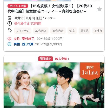
【15名規模！ 女性残1席！】【20代30
ポイント2倍
代中心編】個室婚活パーティー～真剣な出会い～
草津市 | 8月8日(土) 17:30〜
受付終了まで2時間
フィオーレ
20代向け
30代向け
個室
滋賀県
草津市
女性
受付終了
20〜39歳
1,000円
男性
残り2席
20〜39歳
3,900円
開催確定
10人突破！