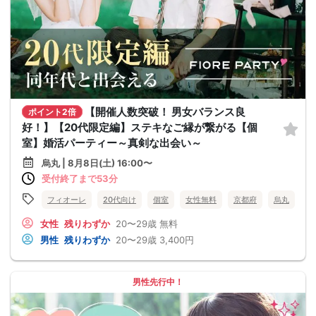
【開催人数突破！ 男女バランス良
ポイント2倍
好！】【20代限定編】ステキなご縁が繋がる【個
室】婚活パーティー～真剣な出会い～
烏丸 | 8月8日(土) 16:00〜
受付終了まで53分
フィオーレ
20代向け
個室
女性無料
京都府
烏丸
女性
残りわずか
20〜29歳
無料
男性
残りわずか
20〜29歳
3,400円
男性先行中！