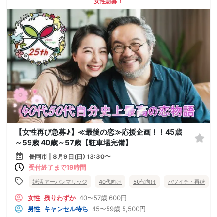
女性急募！
【女性再び急募♪】≪最後の恋≫応援企画！！45歳
～59歳 40歳～57歳【駐車場完備】
長岡市 | 8月9日(日) 13:30〜
受付終了まで19時間
婚活 アーバンマリッジ
40代向け
50代向け
バツイチ・再婚
女性
残りわずか
40〜57歳
600円
男性
キャンセル待ち
45〜59歳
5,500円