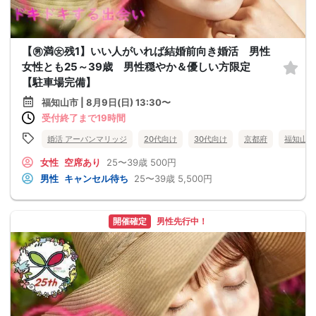
【㊚満㊛残1】いい人がいれば結婚前向き婚活 男性
女性とも25～39歳 男性穏やか＆優しい方限定
【駐車場完備】
福知山市 | 8月9日(日) 13:30〜
受付終了まで19時間
婚活 アーバンマリッジ
20代向け
30代向け
京都府
福知山市
女性
空席あり
25〜39歳
500円
男性
キャンセル待ち
25〜39歳
5,500円
開催確定
男性先行中！