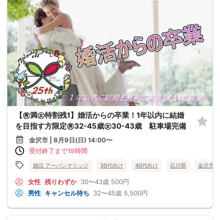
【㊚満㊛特割残1】婚活からの卒業！1年以内に結婚
を目指す方限定㊚32-45歳㊛30-43歳 駐車場完備
金沢市 | 8月9日(日) 14:00〜
受付終了まで19時間
婚活 アーバンマリッジ
30代向け
40代向け
石川県
金沢市
女性
残りわずか
30〜43歳
500円
男性
キャンセル待ち
32〜45歳
5,500円