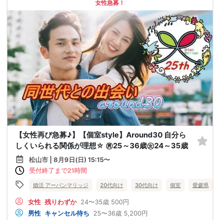
女性急募！
【女性再び急募♪】【個室style】Around30 自分ら
しくいられる関係が理想☆ ㊚25～36歳㊛24～35歳
松山市 | 8月9日(日) 15:15〜
受付終了まで21時間
婚活 アーバンマリッジ
20代向け
30代向け
個室
愛媛県
女性
残りわずか
24〜35歳
500円
男性
キャンセル待ち
25〜36歳
5,200円