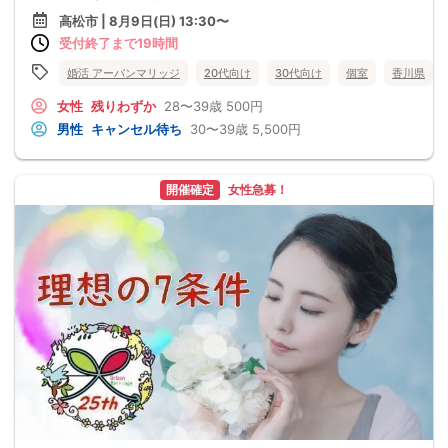
高松市 | 8月9日(日) 13:30〜
受付終了まで19時間
婚活 アーバンマリッジ
20代向け
30代向け
個室
香川県
女性
残りわずか
28〜39歳
500円
男性
キャンセル待ち
30〜39歳
5,500円
開催確定
女性急募！