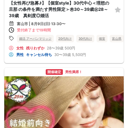
【女性再び急募♪】【個室style】30代中心＜理想の
旦那 の条件を満たす男性限定＞㊚30～39歳㊛28～
39歳 真剣度◎婚活
富山市 | 8月9日(日) 13:30〜
受付終了まで19時間
婚活 アーバンマリッジ
20代向け
30代向け
個室
富山県
女性
残りわずか
28〜39歳
500円
男性
キャンセル待ち
30〜39歳
5,500円
開催確定
男性満席！