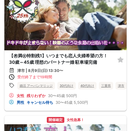
【㊚満㊛特割残1】いつまでも恋人夫婦希望の方！
30歳～45歳 理想のパートナー婚 駐車場完備
津市 | 8月9日(日) 13:30〜
受付終了まで19時間
婚活 アーバンマリッジ
30代向け
40代向け
三重県
津市
女性
残りわずか
30〜45歳
500円
男性
キャンセル待ち
30〜45歳
5,500円
開催確定
女性急募！