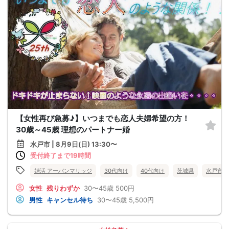
【女性再び急募♪】いつまでも恋人夫婦希望の方！
30歳～45歳 理想のパートナー婚
水戸市 | 8月9日(日) 13:30〜
受付終了まで19時間
婚活 アーバンマリッジ
30代向け
40代向け
茨城県
水戸市
女性
残りわずか
30〜45歳
500円
男性
キャンセル待ち
30〜45歳
5,500円