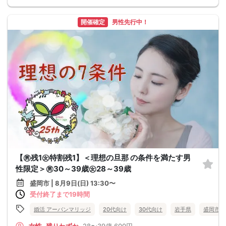
開催確定
男性先行中！
【㊚残1㊛特割残1】＜理想の旦那 の条件を満たす男
性限定＞㊚30～39歳㊛28～39歳
盛岡市 | 8月9日(日) 13:30〜
受付終了まで19時間
婚活 アーバンマリッジ
20代向け
30代向け
岩手県
盛岡市