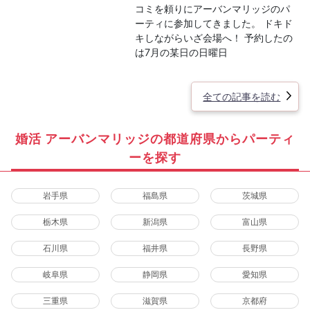
コミを頼りにアーバンマリッジのパ
ーティに参加してきました。 ドキド
キしながらいざ会場へ！ 予約したの
は7月の某日の日曜日
全ての記事を読む
婚活 アーバンマリッジの都道府県からパーティ
ーを探す
岩手県
福島県
茨城県
栃木県
新潟県
富山県
石川県
福井県
長野県
岐阜県
静岡県
愛知県
三重県
滋賀県
京都府