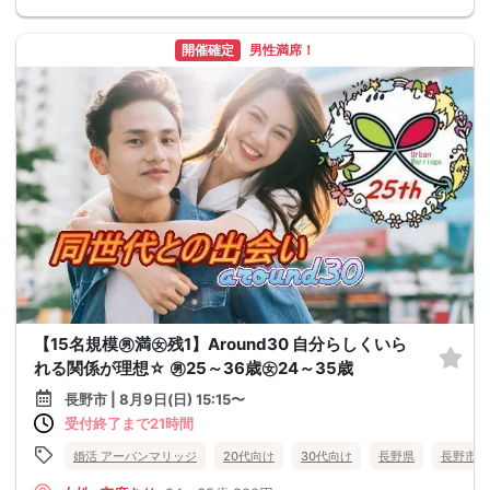
開催確定
男性満席！
【15名規模㊚満㊛残1】Around30 自分らしくいら
れる関係が理想☆ ㊚25～36歳㊛24～35歳
長野市 | 8月9日(日) 15:15〜
受付終了まで21時間
婚活 アーバンマリッジ
20代向け
30代向け
長野県
長野市