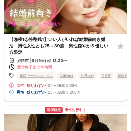
【㊚残1㊛特割残1】いい人がいれば結婚前向き婚
活 男性女性とも25～39歳 男性穏やか＆優しい
方限定
姫路市 | 8月9日(日) 13:30〜
受付終了まで19時間
婚活 アーバンマリッジ
20代向け
30代向け
兵庫県
姫路市
女性
残りわずか
25〜39歳
500円
男性
残りわずか
25〜39歳
5,200円
開催確定
男性先行中！