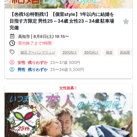
【㊚残1㊛特割残1】【個室style】1年以内に結婚を
目指す方限定 男性25～34歳 女性23～34歳 駐車場
完備
高知市 | 8月8日(土) 19:15〜
受付終了まで1時間
婚活 アーバンマリッジ
20代向け
30代向け
個室
高知県
女性
残りわずか
23〜37歳
500円
男性
残りわずか
25〜34歳
5,200円
女性急募！