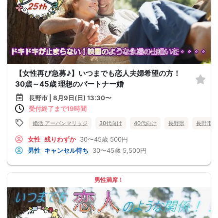
【女性再び急募♪】いつまでも恋人夫婦希望の方！
30歳～45歳 理想のパートナー婚
長野市 | 8月9日(日) 13:30〜
受付終了まで19時間
婚活 アーバンマリッジ
30代向け
40代向け
長野県
長野市
女性
残りわずか
30〜45歳
500円
男性
キャンセル待ち
30〜45歳
5,500円
男性満席！