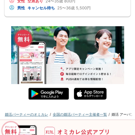
女性
空席あり
24〜35歳
800円
男性
キャンセル待ち
25〜36歳
5,500円
婚活パーティーのオミカレ
全国の婚活パーティー主催者一覧
婚活 アーバ