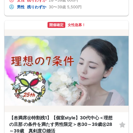
女性
残りわずか
28〜39歳
600円
男性
残りわずか
30〜39歳
5,500円
開催確定
女性急募！
【㊚満席㊛特割残1】【個室style】30代中心＜理想
の旦那 の条件を満たす男性限定＞㊚30～39歳㊛28
～39歳 真剣度◎婚活