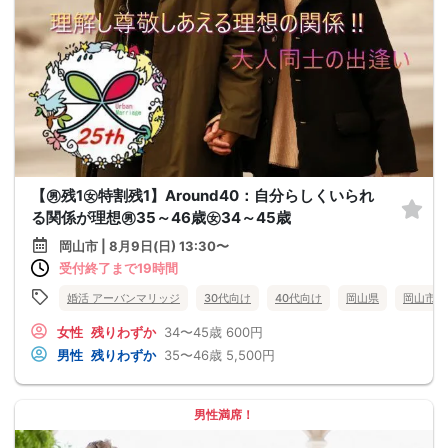
【㊚残1㊛特割残1】Around40：自分らしくいられ
る関係が理想㊚35～46歳㊛34～45歳
岡山市 | 8月9日(日) 13:30〜
受付終了まで19時間
婚活 アーバンマリッジ
30代向け
40代向け
岡山県
岡山市
女性
残りわずか
34〜45歳
600円
男性
残りわずか
35〜46歳
5,500円
男性満席！