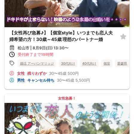
【女性再び急募♪】【個室style】いつまでも恋人夫
婦希望の方！30歳～45歳 理想のパートナー婚
松山市 | 8月9日(日) 13:30〜
受付終了まで19時間
婚活 アーバンマリッジ
30代向け
40代向け
個室
愛媛県
女性
残りわずか
30〜45歳
500円
男性
キャンセル待ち
30〜45歳
5,500円
女性急募！