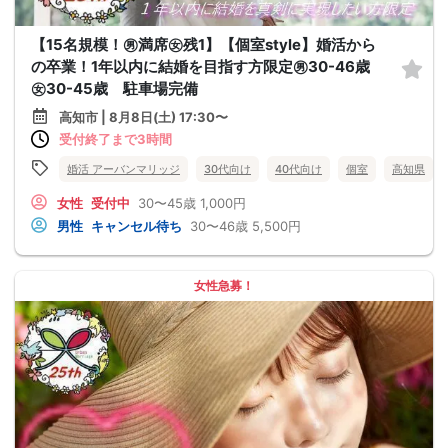
【15名規模！㊚満席㊛残1】【個室style】婚活から
の卒業！1年以内に結婚を目指す方限定㊚30-46歳
㊛30-45歳 駐車場完備
高知市 | 8月8日(土) 17:30〜
受付終了まで3時間
婚活 アーバンマリッジ
30代向け
40代向け
個室
高知県
女性
受付中
30〜45歳
1,000円
男性
キャンセル待ち
30〜46歳
5,500円
女性急募！