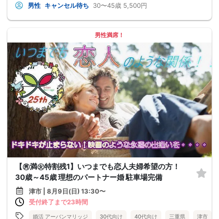
男性
キャンセル待ち
30〜45歳
5,500円
男性満席！
【㊚満㊛特割残1】いつまでも恋人夫婦希望の方！
30歳～45歳 理想のパートナー婚 駐車場完備
津市 | 8月9日(日) 13:30〜
受付終了まで23時間
婚活 アーバンマリッジ
30代向け
40代向け
三重県
津市