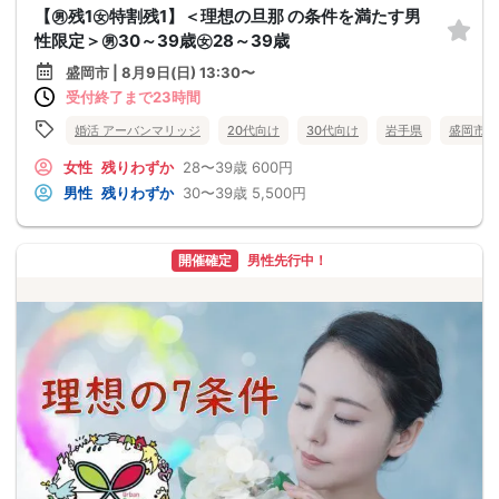
【㊚残1㊛特割残1】＜理想の旦那 の条件を満たす男
性限定＞㊚30～39歳㊛28～39歳
盛岡市 | 8月9日(日) 13:30〜
受付終了まで23時間
婚活 アーバンマリッジ
20代向け
30代向け
岩手県
盛岡市
女性
残りわずか
28〜39歳
600円
男性
残りわずか
30〜39歳
5,500円
開催確定
男性先行中！