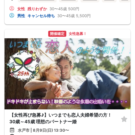
女性
残りわずか
30〜45歳
500円
男性
キャンセル待ち
30〜45歳
5,500円
開催確定
女性急募！
【女性再び急募♪】いつまでも恋人夫婦希望の方！
30歳～45歳 理想のパートナー婚
水戸市 | 8月9日(日) 13:30〜