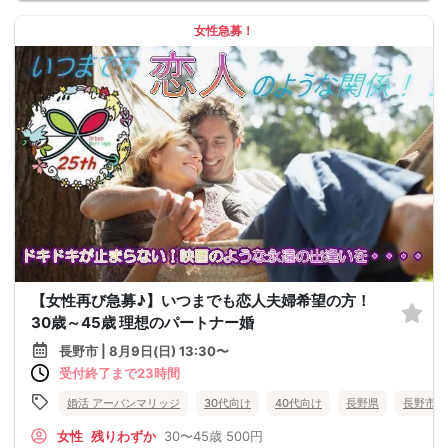
女性急募！
【女性再び急募♪】いつまでも恋人夫婦希望の方！
30歳～45歳 理想のパートナー婚
長野市 | 8月9日(日) 13:30〜
受付終了まで23時間
婚活 アーバンマリッジ
30代向け
40代向け
長野県
長野市
女性
残りわずか
30〜45歳
500円