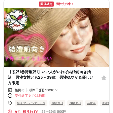
開催確定
男性先行中！
【㊚残1㊛特割残1】いい人がいれば結婚前向き婚
活 男性女性とも25～39歳 男性穏やか＆優しい
方限定
姫路市 | 8月9日(日) 13:30〜
受付終了まで23時間
婚活 アーバンマリッジ
20代向け
30代向け
兵庫県
姫路市
女性
残りわずか
25〜39歳
500円