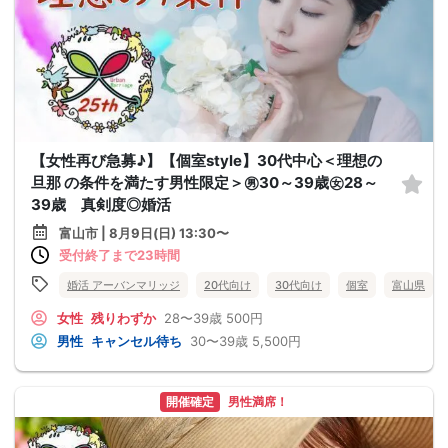
【女性再び急募♪】【個室style】30代中心＜理想の
旦那 の条件を満たす男性限定＞㊚30～39歳㊛28～
39歳 真剣度◎婚活
富山市 | 8月9日(日) 13:30〜
受付終了まで23時間
婚活 アーバンマリッジ
20代向け
30代向け
個室
富山県
女性
残りわずか
28〜39歳
500円
男性
キャンセル待ち
30〜39歳
5,500円
開催確定
男性満席！