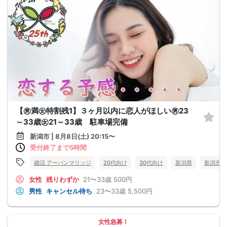
【㊚満㊛特割残1】３ヶ月以内に恋人がほしい㊚23
～33歳㊛21～33歳 駐車場完備
新潟市 | 8月8日(土) 20:15〜
受付終了まで5時間
婚活 アーバンマリッジ
20代向け
30代向け
新潟県
新潟市
女性
残りわずか
21〜33歳
500円
男性
キャンセル待ち
23〜33歳
5,500円
女性急募！