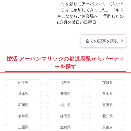
コミを頼りにアーバンマリッジのパ
ーティに参加してきました。 ドキド
キしながらいざ会場へ！ 予約したの
は7月の某日の日曜日
全ての記事を読む
婚活 アーバンマリッジの都道府県からパーティ
ーを探す
岩手県
福島県
茨城県
栃木県
新潟県
富山県
石川県
福井県
長野県
岐阜県
静岡県
愛知県
三重県
滋賀県
京都府