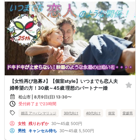
【女性再び急募♪】【個室style】いつまでも恋人夫
婦希望の方！30歳～45歳 理想のパートナー婚
松山市 | 8月9日(日) 13:30〜
受付終了まで23時間
婚活 アーバンマリッジ
30代向け
40代向け
個室
愛媛県
女性
残りわずか
30〜45歳
500円
男性
キャンセル待ち
30〜45歳
5,500円