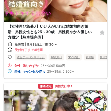
【女性再び急募♪】いい人がいれば結婚前向き婚
活 男性女性とも25～39歳 男性穏やか＆優しい
方限定【駐車場完備】
新潟市 | 8月8日(土) 18:30〜
受付終了まで4時間
婚活 アーバンマリッジ
20代向け
30代向け
新潟県
新潟市
女性
残りわずか
25〜39歳
500円
男性
キャンセル待ち
25〜39歳
5,200円
開催確定
男性先行中！