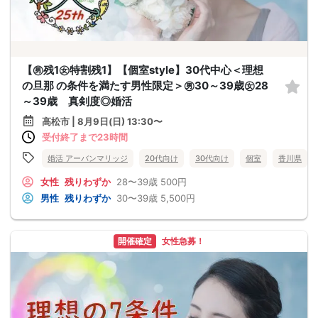
【㊚残1㊛特割残1】【個室style】30代中心＜理想
の旦那 の条件を満たす男性限定＞㊚30～39歳㊛28
～39歳 真剣度◎婚活
高松市 | 8月9日(日) 13:30〜
受付終了まで23時間
婚活 アーバンマリッジ
20代向け
30代向け
個室
香川県
女性
残りわずか
28〜39歳
500円
男性
残りわずか
30〜39歳
5,500円
開催確定
女性急募！