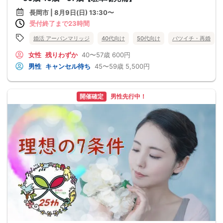
長岡市 | 8月9日(日) 13:30〜
受付終了まで23時間
婚活 アーバンマリッジ
40代向け
50代向け
バツイチ・再婚
女性
残りわずか
40〜57歳
600円
男性
キャンセル待ち
45〜59歳
5,500円
開催確定
男性先行中！