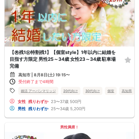
【㊚残1㊛特割残1】【個室style】1年以内に結婚を
目指す方限定 男性25～34歳 女性23～34歳 駐車場
完備
高知市 | 8月8日(土) 19:15〜
受付終了まで4時間
婚活 アーバンマリッジ
20代向け
30代向け
個室
高知県
女性
残りわずか
23〜37歳
500円
男性
残りわずか
25〜34歳
5,200円
男性満席！