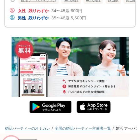
婚活 アーバンマリッジ
30代向け
40代向け
岡山県
岡山市
女性
残りわずか
34〜45歳
600円
男性
残りわずか
35〜46歳
5,500円
婚活パーティーのオミカレ
全国の婚活パーティー主催者一覧
婚活 アーバ