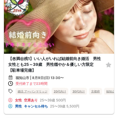
【㊚満㊛残1】いい人がいれば結婚前向き婚活 男性
女性とも25～39歳 男性穏やか＆優しい方限定
【駐車場完備】
福知山市 | 8月9日(日) 13:30〜
受付終了まで23時間
婚活 アーバンマリッジ
20代向け
30代向け
京都府
福知山市
女性
空席あり
25〜39歳
500円
男性
キャンセル待ち
25〜39歳
5,500円