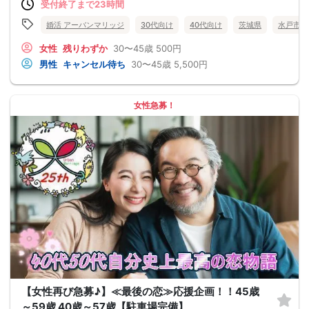
受付終了まで23時間
婚活 アーバンマリッジ
30代向け
40代向け
茨城県
水戸市
女性
残りわずか
30〜45歳
500円
男性
キャンセル待ち
30〜45歳
5,500円
女性急募！
【女性再び急募♪】≪最後の恋≫応援企画！！45歳
～59歳 40歳～57歳【駐車場完備】