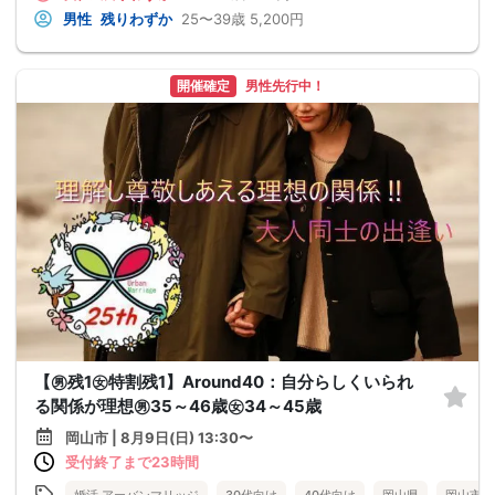
男性
残りわずか
25〜39歳
5,200円
開催確定
男性先行中！
【㊚残1㊛特割残1】Around40：自分らしくいられ
る関係が理想㊚35～46歳㊛34～45歳
岡山市 | 8月9日(日) 13:30〜
受付終了まで23時間