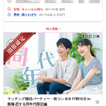
OTOCON(オトコン)
40代向け
50代向け
個室
女性無料
女性
キャンセル待ち
48〜61歳
無料
男性
残りわずか
48〜64歳
4,300円
10人突破！
マッチング婚活パーティー・街コン 8/9 17時15分 in
船橋 恋する同年代限定編