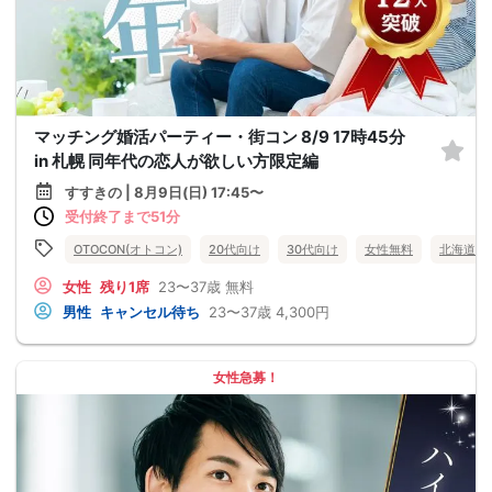
マッチング婚活パーティー・街コン 8/9 17時45分
in 札幌 同年代の恋人が欲しい方限定編
すすきの | 8月9日(日) 17:45〜
受付終了まで51分
OTOCON(オトコン)
20代向け
30代向け
女性無料
北海道
女性
残り1席
23〜37歳
無料
男性
キャンセル待ち
23〜37歳
4,300円
女性急募！