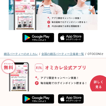
婚活パーティーのオミカレ
全国の婚活パーティー主催者一覧
OTOCON(