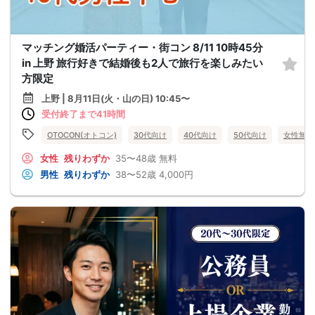
マッチング婚活パーティー・街コン 8/11 10時45分
in 上野 旅行好きで結婚後も2人で旅行を楽しみたい
方限定
上野 | 8月11日(火・山の日) 10:45〜
受付終了まで41時間
OTOCON(オトコン)
30代向け
40代向け
50代向け
女性無料
女性
残りわずか
35〜48歳
無料
男性
残りわずか
38〜52歳
4,000円