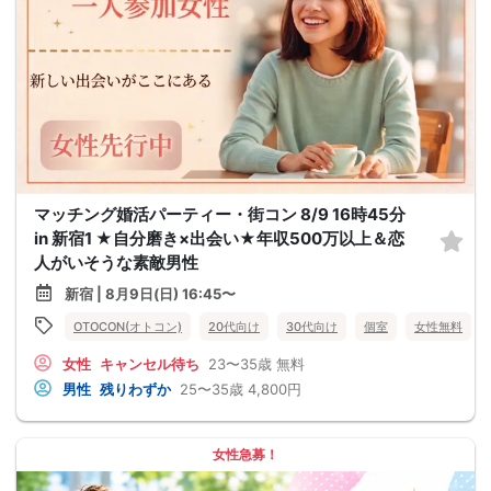
マッチング婚活パーティー・街コン 8/9 16時45分
in 新宿1 ★自分磨き×出会い★年収500万以上＆恋
人がいそうな素敵男性
新宿 | 8月9日(日) 16:45〜
OTOCON(オトコン)
20代向け
30代向け
個室
女性無料
女性
キャンセル待ち
23〜35歳
無料
男性
残りわずか
25〜35歳
4,800円
女性急募！