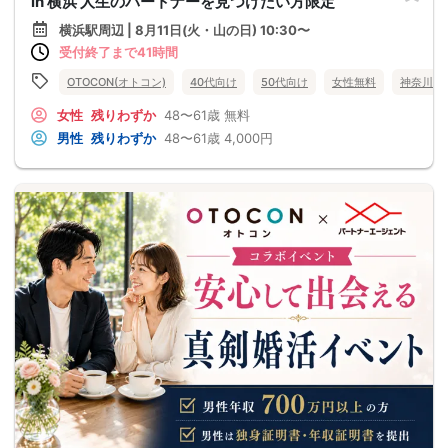
in 横浜 人生のパートナーを見つけたい方限定
横浜駅周辺 | 8月11日(火・山の日) 10:30〜
受付終了まで41時間
OTOCON(オトコン)
40代向け
50代向け
女性無料
神奈川県
女性
残りわずか
48〜61歳
無料
男性
残りわずか
48〜61歳
4,000円