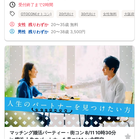
受付終了まで2時間
OTOCON(オトコン)
20代向け
30代向け
女性無料
大阪府
女性
残りわずか
20〜35歳
無料
男性
残りわずか
20〜38歳
3,500円
マッチング婚活パーティー・街コン 8/11 10時30分