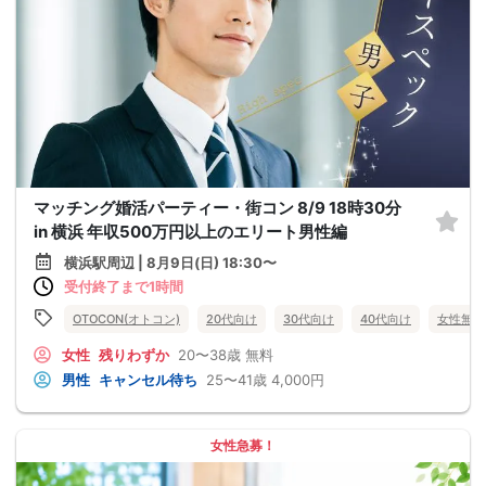
マッチング婚活パーティー・街コン 8/9 18時30分
in 横浜 年収500万円以上のエリート男性編
横浜駅周辺 | 8月9日(日) 18:30〜
受付終了まで1時間
OTOCON(オトコン)
20代向け
30代向け
40代向け
女性無料
女性
残りわずか
20〜38歳
無料
男性
キャンセル待ち
25〜41歳
4,000円
女性急募！