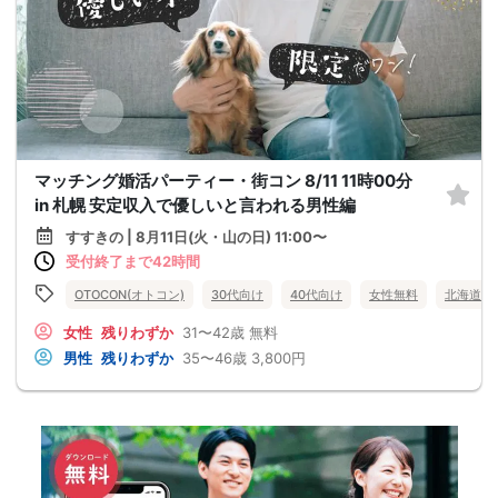
マッチング婚活パーティー・街コン 8/11 11時00分
in 札幌 安定収入で優しいと言われる男性編
すすきの | 8月11日(火・山の日) 11:00〜
受付終了まで42時間
OTOCON(オトコン)
30代向け
40代向け
女性無料
北海道
女性
残りわずか
31〜42歳
無料
男性
残りわずか
35〜46歳
3,800円