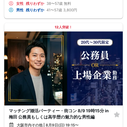
女性
残りわずか
38〜57歳
無料
男性
残りわずか
41〜57歳
3,800円
12人突破！
マッチング婚活パーティー・街コン 8/9 19時15分 in
梅田 公務員もしくは高学歴の魅力的な男性編
大阪市内その他 | 8月9日(日) 19:15〜