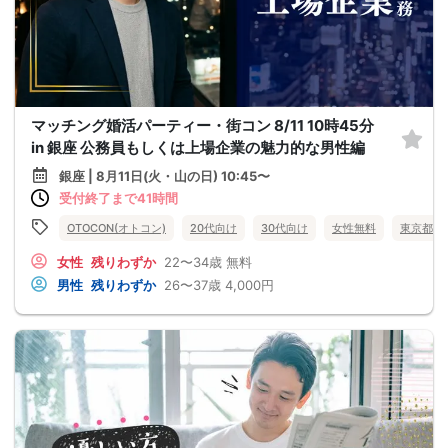
マッチング婚活パーティー・街コン 8/11 10時45分
in 銀座 公務員もしくは上場企業の魅力的な男性編
銀座 | 8月11日(火・山の日) 10:45〜
受付終了まで41時間
OTOCON(オトコン)
20代向け
30代向け
女性無料
東京都
女性
残りわずか
22〜34歳
無料
男性
残りわずか
26〜37歳
4,000円