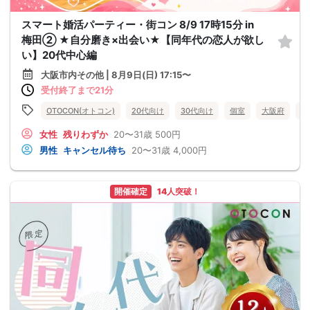
スマート婚活パーティー・街コン 8/9 17時15分 in
梅田② ★自分磨き×出会い★【同年代の恋人が欲し
い】20代中心編
大阪市内その他 | 8月9日(日) 17:15〜
受付終了まで21分
OTOCON(オトコン)
20代向け
30代向け
個室
大阪府
大
女性
残りわずか
20〜31歳
500円
男性
キャンセル待ち
20〜31歳
4,000円
開催確定
14人突破！