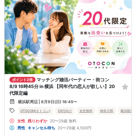
マッチング婚活パーティー・街コン
ポイント2倍
8/9 16時45分 in 横浜 【同年代の恋人が欲しい】20
代限定編
横浜駅周辺 | 8月9日(日) 16:45〜
OTOCON(オトコン)
20代向け
女性無料
神奈川県
横浜駅周
女性
残りわずか
20〜29歳
無料
男性
キャンセル待ち
20〜29歳
4,500円