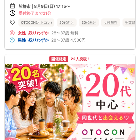
船橋市 | 8月9日(日) 17:15〜
受付終了まで21分
OTOCON(オトコン)
20代向け
30代向け
女性無料
千葉県
女性
残りわずか
28〜37歳
無料
男性
残りわずか
28〜37歳
4,500円
開催確定
22人突破！