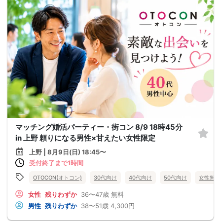
マッチング婚活パーティー・街コン 8/9 18時45分
in 上野 頼りになる男性×甘えたい女性限定
上野 | 8月9日(日) 18:45〜
受付終了まで1時間
OTOCON(オトコン)
30代向け
40代向け
50代向け
女性無料
女性
残りわずか
36〜47歳
無料
男性
残りわずか
38〜51歳
4,300円