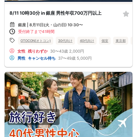
8/11 10時30分 in 銀座 男性年収700万円以上
銀座 | 8月11日(火・山の日) 10:30〜
受付終了まで41時間
OTOCON(オトコン)
30代向け
40代向け
個室
東京都
銀
女性
残りわずか
30〜43歳
2,000円
男性
キャンセル待ち
37〜49歳
5,000円