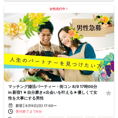
女性先行中！
マッチング婚活パーティー・街コン 8/9 17時00分
in 新宿1 ★自分磨き×出会いを叶える★優しくて女
性を大事にする男性
新宿 | 8月9日(日) 17:00〜
受付終了まで6分