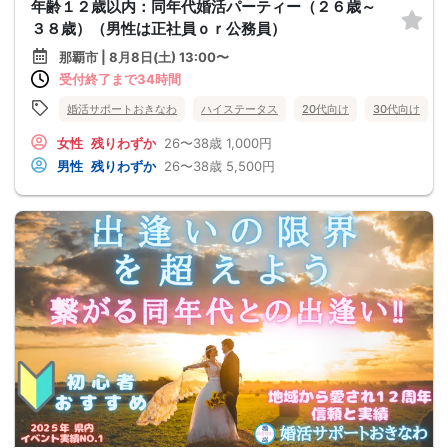
年齢１２歳以内：同年代婚活パーティー（２６歳～
３８歳）（男性は正社員ｏｒ公務員）
那覇市 | 8月8日(土) 13:00〜
受付終了まで34時間
婚活サポートおきなわ
ハイステータス
20代向け
30代向け
女性
残りわずか
26〜38歳
1,000円
男性
残りわずか
26〜38歳
5,500円