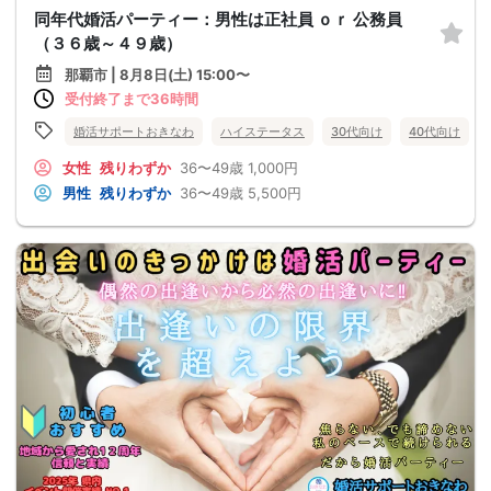
同年代婚活パーティー：男性は正社員 ｏｒ 公務員
（３６歳～４９歳）
那覇市 | 8月8日(土) 15:00〜
受付終了まで36時間
婚活サポートおきなわ
ハイステータス
30代向け
40代向け
女性
残りわずか
36〜49歳
1,000円
男性
残りわずか
36〜49歳
5,500円