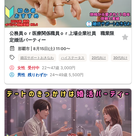
公務員ｏｒ医療関係職員ｏｒ上場企業社員 職業限
定婚活パーティー
那覇市 | 8月15日(土) 11:00〜
婚活サポートおきなわ
ハイステータス
20代向け
30代向け
女性
受付中
22〜47歳
3,000円
男性
残りわずか
24〜49歳
5,500円