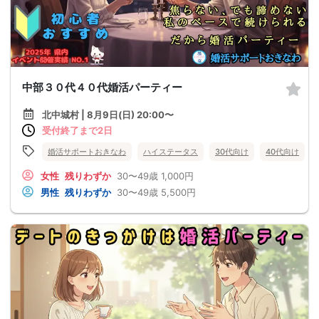
中部３０代４０代婚活パーティー
北中城村 | 8月9日(日) 20:00〜
受付終了まで2日
婚活サポートおきなわ
ハイステータス
30代向け
40代向け
女性
残りわずか
30〜49歳
1,000円
男性
残りわずか
30〜49歳
5,500円