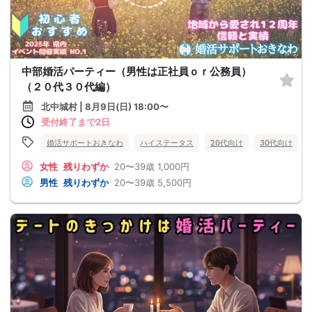
中部婚活パーティー（男性は正社員ｏｒ公務員）
（２０代３０代編）
北中城村 | 8月9日(日) 18:00〜
受付終了まで2日
婚活サポートおきなわ
ハイステータス
20代向け
30代向け
女性
残りわずか
20〜39歳
1,000円
男性
残りわずか
20〜39歳
5,500円