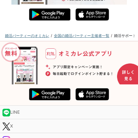
婚活パーティーのオミカレ
全国の婚活パーティー主催者一覧
婚活サポート
LINE
X