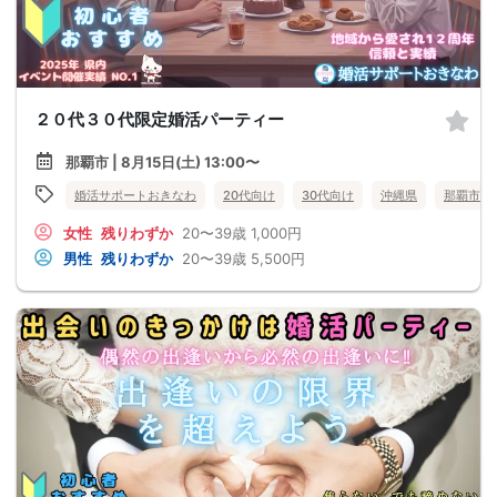
２０代３０代限定婚活パーティー
那覇市 | 8月15日(土) 13:00〜
婚活サポートおきなわ
20代向け
30代向け
沖縄県
那覇市
女性
残りわずか
20〜39歳
1,000円
男性
残りわずか
20〜39歳
5,500円