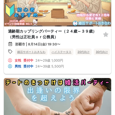
適齢期カップリングパーティー（２４歳～３９歳）
（男性は正社員ｏｒ公務員）
那覇市 | 8月14日(金) 19:30〜
婚活サポートおきなわ
ハイステータス
20代向け
30代向け
女性
受付中
24〜29歳
1,000円
男性
受付中
24〜39歳
5,500円