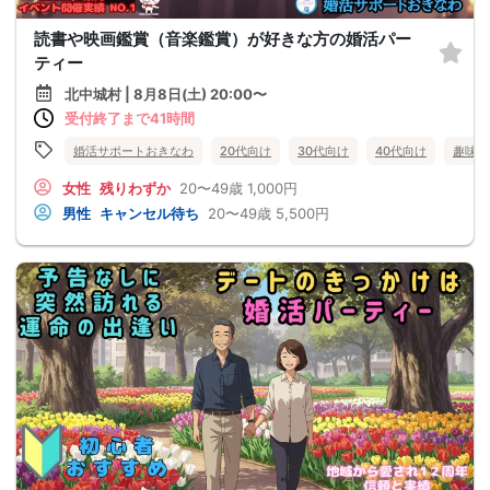
読書や映画鑑賞（音楽鑑賞）が好きな方の婚活パー
ティー
北中城村 | 8月8日(土) 20:00〜
受付終了まで41時間
婚活サポートおきなわ
20代向け
30代向け
40代向け
趣味コ
女性
残りわずか
20〜49歳
1,000円
男性
キャンセル待ち
20〜49歳
5,500円