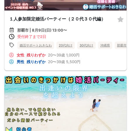
１人参加限定婚活パーティー（２０代３０代編）
那覇市 | 8月9日(日) 13:00〜
受付終了まで2日
婚活サポートおきなわ
20代向け
30代向け
沖縄県
那覇市
女性
残りわずか
20〜39歳
1,000円
男性
残りわずか
20〜39歳
5,500円