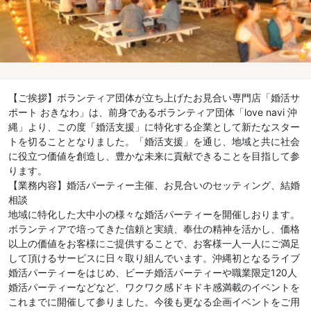
【ご挨拶】ボランティア団体が立ち上げたお見合い専門店「婚活サ
ポート おきなわ」は、前身であるボランティア団体「love navi 沖
縄」より、この度「婚活支援」に特化する企業として新たなスター
トを切ることとなりました。「婚活支援」を通じ、地域と共に社会
に役立つ価値を創造し、豊かな未来に貢献できることを目指して参
ります。
【業務内容】婚活パーティー主催、お見合いのセッティング、結婚
相談
地域に特化した大中小の様々な婚活パーティーを開催しおります。
ボランティアで培ってきた信頼と実績、奉仕の精神を活かし、価格
以上の価値をお客様にご提供することで、お客様一人一人にご満足
して頂けるサービスに日々取り組んでいます。沖縄初となるライブ
婚活パーティーをはじめ、ビーチ婚活パーティーや職業限定120人
婚活パーティーなどなど、ワクワク感ドキドキ感満載のイベントを
これまでに開催して参りました。今後も更なる企画イベントをご用