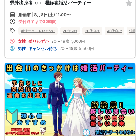
県外出身者 ｏｒ 理解者婚活パーティー
那覇市 | 8月8日(土) 11:00〜
受付終了まで32時間
婚活サポートおきなわ
20代向け
30代向け
40代向け
沖縄県
女性
残りわずか
20〜49歳
1,000円
男性
キャンセル待ち
20〜49歳
5,500円