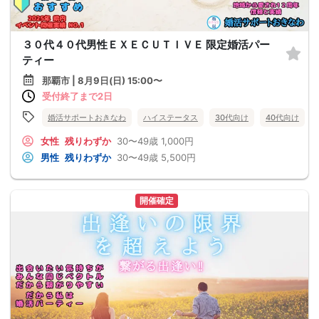
３０代４０代男性ＥＸＥＣＵＴＩＶＥ 限定婚活パー
ティー
那覇市 | 8月9日(日) 15:00〜
受付終了まで2日
婚活サポートおきなわ
ハイステータス
30代向け
40代向け
女性
残りわずか
30〜49歳
1,000円
男性
残りわずか
30〜49歳
5,500円
開催確定