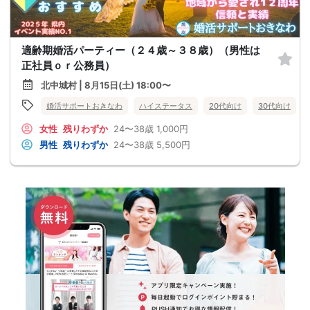
適齢期婚活パーティー（２４歳～３８歳）（男性は
正社員ｏｒ公務員）
北中城村 | 8月15日(土) 18:00〜
婚活サポートおきなわ
ハイステータス
20代向け
30代向け
女性
残りわずか
24〜38歳
1,000円
男性
残りわずか
24〜38歳
5,500円