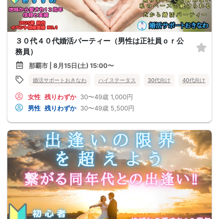
３０代４０代婚活パーティー（男性は正社員ｏｒ公
務員）
那覇市 | 8月15日(土) 15:00〜
婚活サポートおきなわ
ハイステータス
30代向け
40代向け
女性
残りわずか
30〜49歳
1,000円
男性
残りわずか
30〜49歳
5,500円