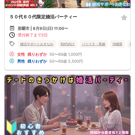
５０代６０代限定婚活パーティー
那覇市 | 8月9日(日) 11:00〜
受付終了まで2日
婚活サポートおきなわ
50代向け
バツイチ・再婚
沖縄県
那
女性
残りわずか
50〜69歳
1,000円
男性
残りわずか
50〜69歳
5,500円