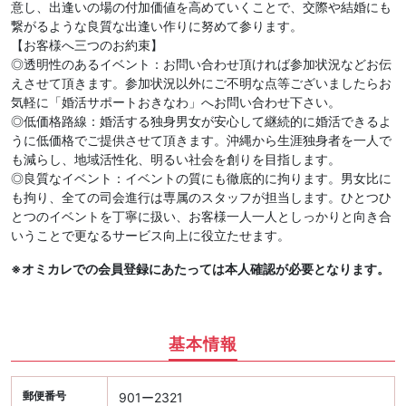
意し、出逢いの場の付加価値を高めていくことで、交際や結婚にも
繋がるような良質な出逢い作りに努めて参ります。
【お客様へ三つのお約束】
◎透明性のあるイベント：お問い合わせ頂ければ参加状況などお伝
えさせて頂きます。参加状況以外にご不明な点等ございましたらお
気軽に「婚活サポートおきなわ」へお問い合わせ下さい。
◎低価格路線：婚活する独身男女が安心して継続的に婚活できるよ
うに低価格でご提供させて頂きます。沖縄から生涯独身者を一人で
も減らし、地域活性化、明るい社会を創りを目指します。
◎良質なイベント：イベントの質にも徹底的に拘ります。男女比に
も拘り、全ての司会進行は専属のスタッフが担当します。ひとつひ
とつのイベントを丁寧に扱い、お客様一人一人としっかりと向き合
いうことで更なるサービス向上に役立たせます。
※オミカレでの会員登録にあたっては本人確認が必要となります。
基本情報
郵便番号
901ー2321