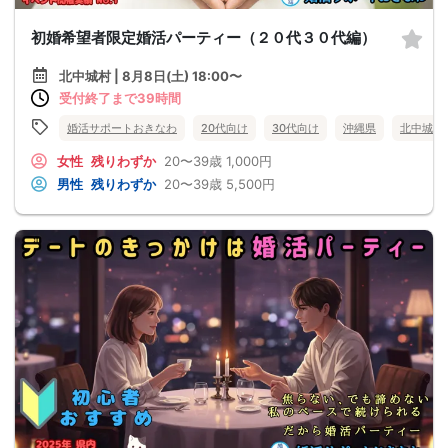
初婚希望者限定婚活パーティー（２０代３０代編）
北中城村 | 8月8日(土) 18:00〜
受付終了まで39時間
婚活サポートおきなわ
20代向け
30代向け
沖縄県
北中城村
女性
残りわずか
20〜39歳
1,000円
男性
残りわずか
20〜39歳
5,500円