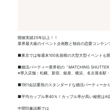
開催実績25年以上！！
業界最大級のイベント企画数と独自の恋愛コンテン
■東京では毎週末100名規模の大型大型イベントも
■婚活パーティー業界初の「MATCHING SHUT
※導入店舗：札幌、新宿、銀座、横浜、名古屋名駅・
■1対1会話重視のスタンダードな婚活パーティーか
■平均カップル率40％！カップル率が高い秘密はAI
中間印象診断では