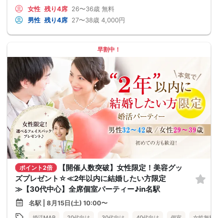
女性
残り4席
26〜36歳
無料
男性
残り4席
27〜38歳
4,000円
早割中！
【開催人数突破】女性限定！美容グッ
ポイント2倍
ズプレゼント☆≪2年以内に結婚したい方限定
≫【30代中心】全席個室パーティー♪in名駅
名駅 | 8月15日(土) 10:00〜
婚活MAP
20代向け
30代向け
40代向け
個室
女性無料