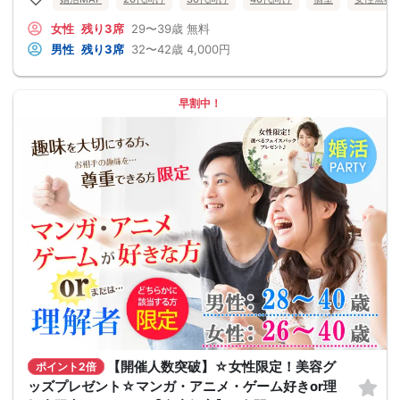
女性
残り3席
29〜39歳
無料
男性
残り3席
32〜42歳
4,000円
早割中！
【開催人数突破】☆女性限定！美容グ
ポイント2倍
ッズプレゼント☆マンガ・アニメ・ゲーム好きor理