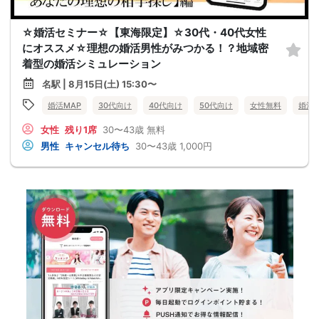
☆婚活セミナー☆【東海限定】☆30代・40代女性
にオススメ☆理想の婚活男性がみつかる！？地域密
着型の婚活シミュレーション
名駅 | 8月15日(土) 15:30〜
婚活MAP
30代向け
40代向け
50代向け
女性無料
婚活
女性
残り1席
30〜43歳
無料
男性
キャンセル待ち
30〜43歳
1,000円