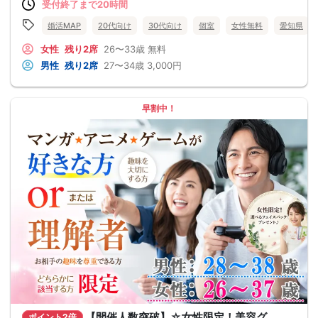
受付終了まで20時間
婚活MAP
20代向け
30代向け
個室
女性無料
愛知県
女性
残り2席
26〜33歳
無料
男性
残り2席
27〜34歳
3,000円
早割中！
【開催人数突破】☆女性限定！美容グ
ポイント2倍