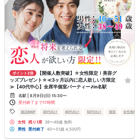
【開催人数突破】☆女性限定！美容グ
ポイント2倍
ッズプレゼント☆≪3ヶ月以内に恋人欲しい方限定
≫【40代中心】全席半個室パーティー♪in名駅
名駅 | 8月9日(日) 15:30〜
受付終了まで17時間
婚活MAP
30代向け
40代向け
50代向け
個室
女性無料
女性
残り1席
38〜49歳
無料
男性
受付終了
40〜51歳
4,500円