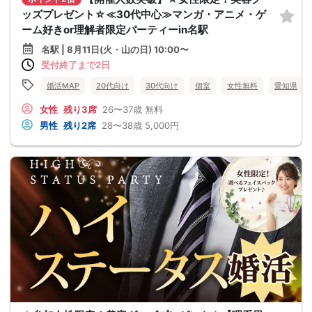
ッズプレゼント☆≪30代中心≫マンガ・アニメ・ゲ
ーム好きor理解者限定パーティーin名駅
名駅 | 8月11日(火・山の日) 10:00〜
受付終了まで2日
婚活MAP
20代向け
30代向け
個室
女性無料
愛知県
女性
残り3席
26〜37歳
無料
男性
残り2席
28〜38歳
5,000円