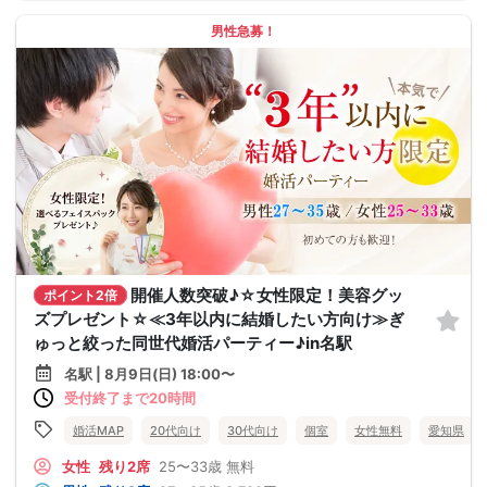
男性急募！
開催人数突破♪☆女性限定！美容グッ
ポイント2倍
ズプレゼント☆≪3年以内に結婚したい方向け≫ぎ
ゅっと絞った同世代婚活パーティー♪in名駅
名駅 | 8月9日(日) 18:00〜
受付終了まで20時間
婚活MAP
20代向け
30代向け
個室
女性無料
愛知県
女性
残り2席
25〜33歳
無料