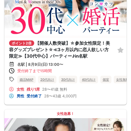
【開催人数突破】☆参加女性限定！美
ポイント2倍
容グッズプレゼント☆≪3ヶ月以内に恋人欲しい方
限定≫【30代中心】パーティー♪in名駅
名駅 | 8月9日(日) 13:00〜
受付終了まで15時間
婚活MAP
20代向け
30代向け
40代向け
個室
女性無料
女性
残り1席
28〜41歳
無料
男性
受付終了
28〜43歳
4,000円
女性急募！