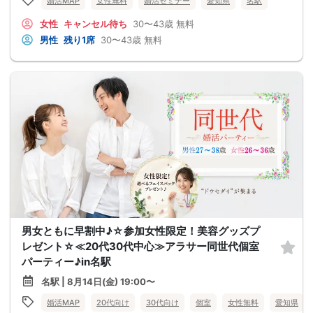
婚活MAP
女性無料
婚活セミナー
愛知県
名駅
女性
キャンセル待ち
30〜43歳
無料
男性
残り1席
30〜43歳
無料
男女ともに早割中♪☆参加女性限定！美容グッズプ
レゼント☆≪20代30代中心≫アラサー同世代個室
パーティー♪in名駅
名駅 | 8月14日(金) 19:00〜
婚活MAP
20代向け
30代向け
個室
女性無料
愛知県