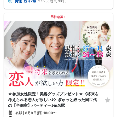
男性
残り2席
27〜35歳
3,700円
男性急募！
☆参加女性限定！美容グッズプレゼント☆《将来を
考えられる恋人が欲しい♪》ぎゅっと絞った同世代
の【半個室】パーティー♪in名駅
名駅 | 8月9日(日) 18:00〜