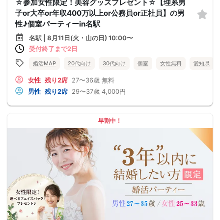
☆参加女性限定！美容グッズプレゼント☆【理系男
子or大卒or年収400万以上or公務員or正社員】の男
性♪個室パーティーin名駅
名駅 | 8月11日(火・山の日) 10:00〜
受付終了まで2日
婚活MAP
20代向け
30代向け
個室
女性無料
愛知県
女性
残り2席
27〜36歳
無料
男性
残り2席
29〜37歳
4,000円
早割中！