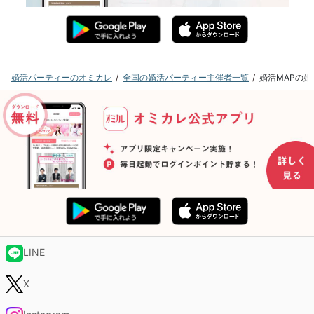
婚活パーティーのオミカレ
全国の婚活パーティー主催者一覧
婚活MAPの
LINE
X