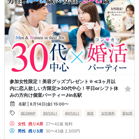
参加女性限定！美容グッズプレゼント☆≪3ヶ月以
内に恋人欲しい方限定≫30代中心！平日orシフト休
みの方向け個室パーティー♪in名駅
名駅 | 8月14日(金) 15:00〜
婚活MAP
30代向け
40代向け
個室
女性無料
愛知県
女性
残り4席
27〜42歳
無料
男性
残り3席
30〜43歳
2,500円