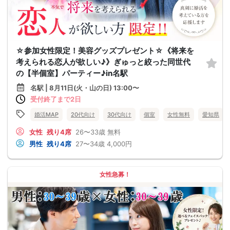
☆参加女性限定！美容グッズプレゼント☆《将来を
考えられる恋人が欲しい♪》ぎゅっと絞った同世代
の【半個室】パーティー♪in名駅
名駅 | 8月11日(火・山の日) 13:00〜
受付終了まで2日
婚活MAP
20代向け
30代向け
個室
女性無料
愛知県
女性
残り4席
26〜33歳
無料
男性
残り4席
27〜34歳
4,000円
女性急募！