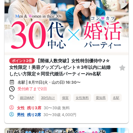
【開催人数突破】女性特別優待中♪☆
ポイント2倍
女性限定！美容グッズプレゼント☆3年以内に結婚
したい方限定☆同世代婚活パーティー♪in名駅
名駅 | 8月11日(火・山の日) 16:30〜
受付終了まで2日
婚活MAP
30代向け
個室
女性無料
愛知県
名駅
女性
残り3席
30〜39歳
無料
男性
残り2席
30〜39歳
4,000円