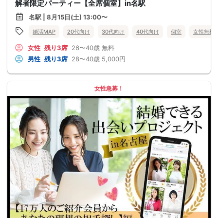
解者限定パーティー【全席個室】in名駅
名駅 | 8月15日(土) 13:00〜
婚活MAP
20代向け
30代向け
40代向け
個室
女性無料
女性
残り3席
26〜40歳
無料
男性
残り3席
28〜40歳
5,000円
女性急募！