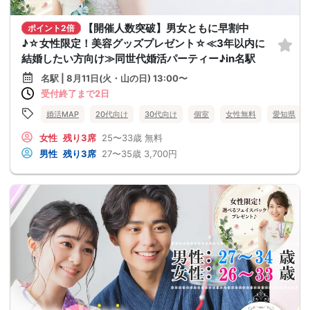
【開催人数突破】男女ともに早割中
ポイント2倍
♪☆女性限定！美容グッズプレゼント☆≪3年以内に
結婚したい方向け≫同世代婚活パーティー♪in名駅
名駅 | 8月11日(火・山の日) 13:00〜
受付終了まで2日
婚活MAP
20代向け
30代向け
個室
女性無料
愛知県
女性
残り3席
25〜33歳
無料
男性
残り3席
27〜35歳
3,700円