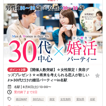
【開催人数突破】☆女性限定！美容グ
ポイント2倍
ッズプレゼント☆≪将来を考えられる恋人が欲しい
♪≫30代だけの婚活パーティーin名駅
名駅 | 8月8日(土) 13:00〜
受付終了まで2日
婚活MAP
30代向け
個室
女性無料
愛知県
名駅