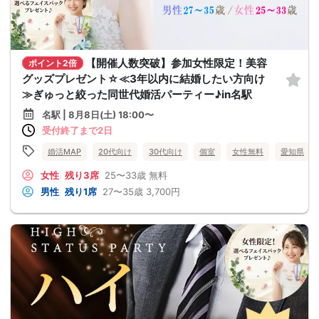
【開催人数突破】参加女性限定！美容
ポイント2倍
グッズプレゼント☆≪3年以内に結婚したい方向け
≫ぎゅっと絞った同世代婚活パーティー♪in名駅
名駅 | 8月8日(土) 18:00〜
受付終了まで2日
婚活MAP
20代向け
30代向け
個室
女性無料
愛知県
女性
残り3席
25〜33歳
無料
男性
残り1席
27〜35歳
3,700円