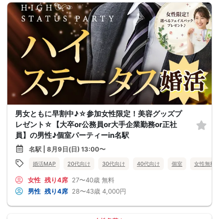
男女ともに早割中♪☆参加女性限定！美容グッズプ
レゼント☆【大卒or公務員or大手企業勤務or正社
員】の男性♪個室パーティーin名駅
名駅 | 8月9日(日) 13:00〜
婚活MAP
20代向け
30代向け
40代向け
個室
女性無料
女性
残り4席
27〜40歳
無料
男性
残り4席
28〜43歳
4,000円