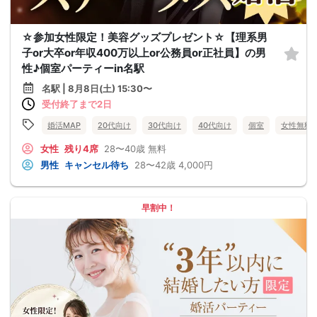
☆参加女性限定！美容グッズプレゼント☆【理系男
子or大卒or年収400万以上or公務員or正社員】の男
性♪個室パーティーin名駅
名駅 | 8月8日(土) 15:30〜
受付終了まで2日
婚活MAP
20代向け
30代向け
40代向け
個室
女性無料
女性
残り4席
28〜40歳
無料
男性
キャンセル待ち
28〜42歳
4,000円
早割中！