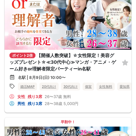
【開催人数突破】☆女性限定！美容グ
ポイント2倍
ッズプレゼント☆≪30代中心≫マンガ・アニメ・ゲ
ーム好きor理解者限定パーティーin名駅
名駅 | 8月9日(日) 10:00〜
婚活MAP
20代向け
30代向け
個室
女性無料
愛知県
女性
残り3席
26〜37歳
無料
男性
残り3席
28〜38歳
5,000円
早割中！