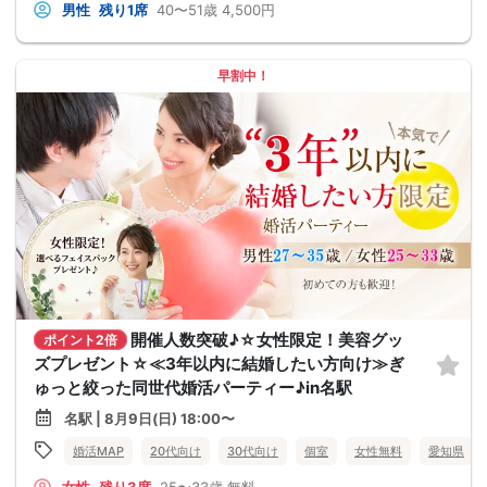
男性
残り1席
40〜51歳
4,500円
早割中！
開催人数突破♪☆女性限定！美容グッ
ポイント2倍
ズプレゼント☆≪3年以内に結婚したい方向け≫ぎ
ゅっと絞った同世代婚活パーティー♪in名駅
名駅 | 8月9日(日) 18:00〜
婚活MAP
20代向け
30代向け
個室
女性無料
愛知県