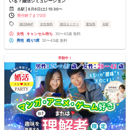
いる？婚活シミュレーション
名駅 | 8月8日(土) 15:30〜
受付終了まで2日
婚活MAP
女性無料
婚活セミナー
愛知県
名駅
女性
キャンセル待ち
30〜43歳
無料
男性
残り1席
30〜43歳
無料
早割中！