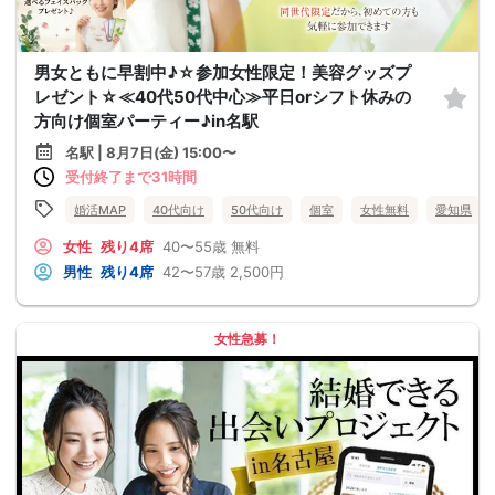
男女ともに早割中♪☆参加女性限定！美容グッズプ
レゼント☆≪40代50代中心≫平日orシフト休みの
方向け個室パーティー♪in名駅
名駅 | 8月7日(金) 15:00〜
受付終了まで31時間
婚活MAP
40代向け
50代向け
個室
女性無料
愛知県
女性
残り4席
40〜55歳
無料
男性
残り4席
42〜57歳
2,500円
女性急募！