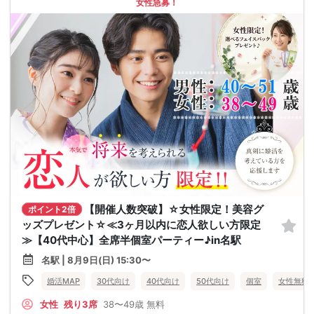
女性急募！
【開催人数突破】☆女性限定！美容グ
ポイント2倍
ッズプレゼント☆≪3ヶ月以内に恋人欲しい方限定
≫【40代中心】全席半個室パーティー♪in名駅
名駅 | 8月9日(日) 15:30〜
婚活MAP
30代向け
40代向け
50代向け
個室
女性無料
女性
残り3席
38〜49歳
無料