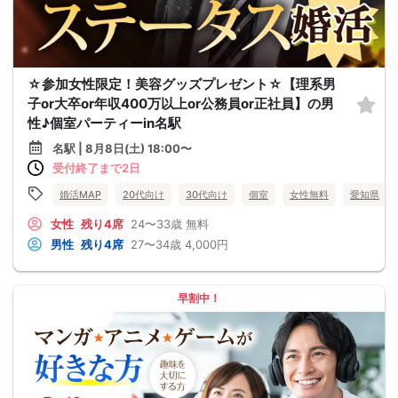
☆参加女性限定！美容グッズプレゼント☆【理系男
子or大卒or年収400万以上or公務員or正社員】の男
性♪個室パーティーin名駅
名駅 | 8月8日(土) 18:00〜
受付終了まで2日
婚活MAP
20代向け
30代向け
個室
女性無料
愛知県
女性
残り4席
24〜33歳
無料
男性
残り4席
27〜34歳
4,000円
早割中！