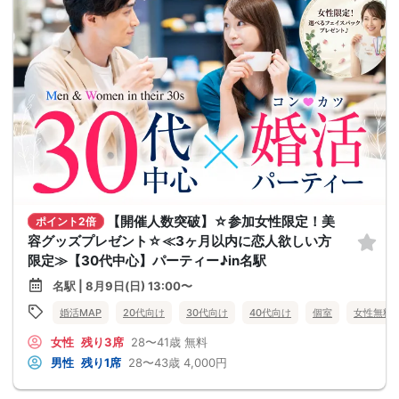
【開催人数突破】☆参加女性限定！美
ポイント2倍
容グッズプレゼント☆≪3ヶ月以内に恋人欲しい方
限定≫【30代中心】パーティー♪in名駅
名駅 | 8月9日(日) 13:00〜
婚活MAP
20代向け
30代向け
40代向け
個室
女性無料
女性
残り3席
28〜41歳
無料
男性
残り1席
28〜43歳
4,000円