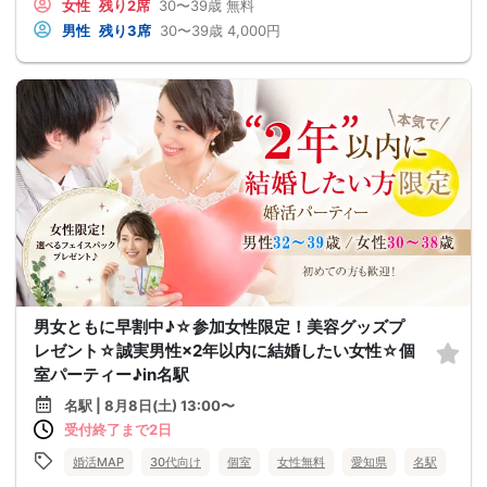
女性
残り2席
30〜39歳
無料
男性
残り3席
30〜39歳
4,000円
男女ともに早割中♪☆参加女性限定！美容グッズプ
レゼント☆誠実男性×2年以内に結婚したい女性☆個
室パーティー♪in名駅
名駅 | 8月8日(土) 13:00〜
受付終了まで2日
婚活MAP
30代向け
個室
女性無料
愛知県
名駅