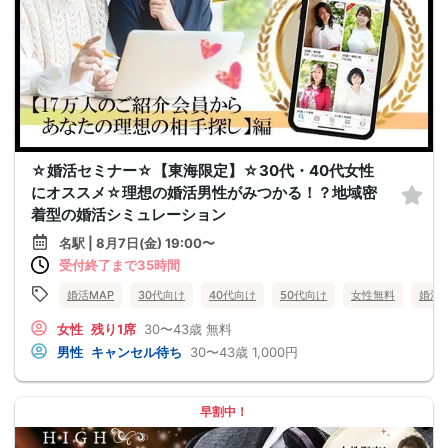
☆婚活セミナー☆【東海限定】☆30代・40代女性
にオススメ☆理想の婚活男性がみつかる！？地域密
着型の婚活シミュレーション
名駅 | 8月7日(金) 19:00〜
受付終了まで35時間
婚活MAP
30代向け
40代向け
50代向け
女性無料
婚活
女性
残り1席
30〜43歳
無料
男性
キャンセル待ち
30〜43歳
1,000円
早割中！