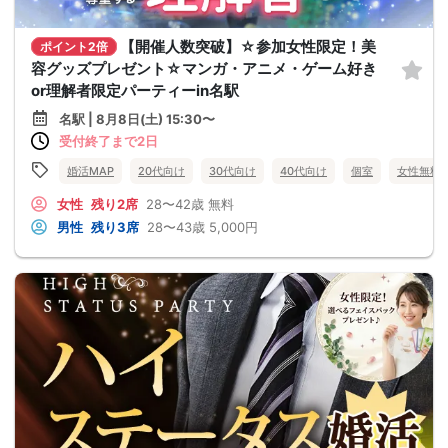
【開催人数突破】☆参加女性限定！美
ポイント2倍
容グッズプレゼント☆マンガ・アニメ・ゲーム好き
or理解者限定パーティーin名駅
名駅 | 8月8日(土) 15:30〜
受付終了まで2日
婚活MAP
20代向け
30代向け
40代向け
個室
女性無料
女性
残り2席
28〜42歳
無料
男性
残り3席
28〜43歳
5,000円