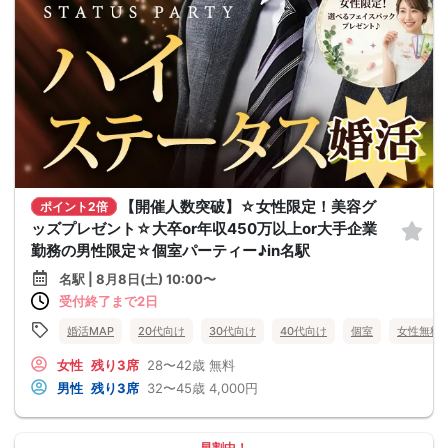
【開催人数突破】☆女性限定！美容グ
ポイント2倍
ッズプレゼント☆大卒or年収450万以上or大手企業
勤務の男性限定☆個室パーティー♪in名駅
名駅 | 8月8日(土) 10:00〜
受付終了まで2日
婚活MAP
20代向け
30代向け
40代向け
個室
女性無料
女性
残り3席
28〜42歳
無料
男性
残り3席
32〜45歳
4,000円
早割中！