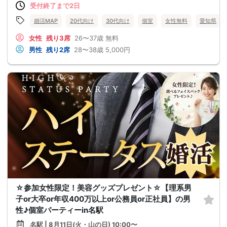
受付終了まで2日
婚活MAP
20代向け
30代向け
個室
女性無料
愛知県
女性
残り3席
26〜37歳
無料
男性
残り2席
28〜38歳
5,000円
☆参加女性限定！美容グッズプレゼント☆【理系男
子or大卒or年収400万以上or公務員or正社員】の男
性♪個室パーティーin名駅
名駅 | 8月11日(火・山の日) 10:00〜