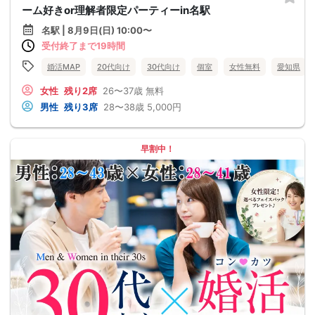
ーム好きor理解者限定パーティーin名駅
名駅 | 8月9日(日) 10:00〜
受付終了まで19時間
婚活MAP
20代向け
30代向け
個室
女性無料
愛知県
女性
残り2席
26〜37歳
無料
男性
残り3席
28〜38歳
5,000円
早割中！