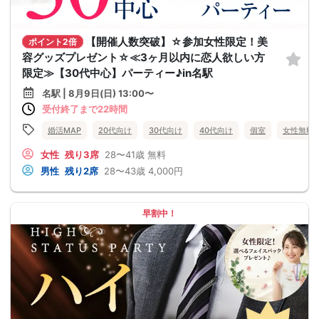
【開催人数突破】☆参加女性限定！美
ポイント2倍
容グッズプレゼント☆≪3ヶ月以内に恋人欲しい方
限定≫【30代中心】パーティー♪in名駅
名駅 | 8月9日(日) 13:00〜
受付終了まで22時間
婚活MAP
20代向け
30代向け
40代向け
個室
女性無料
女性
残り3席
28〜41歳
無料
男性
残り2席
28〜43歳
4,000円
早割中！