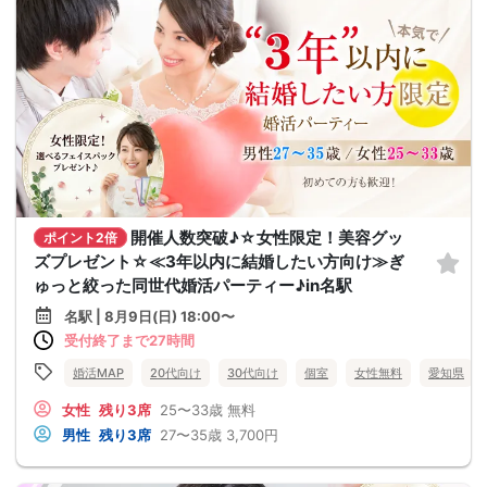
開催人数突破♪☆女性限定！美容グッ
ポイント2倍
ズプレゼント☆≪3年以内に結婚したい方向け≫ぎ
ゅっと絞った同世代婚活パーティー♪in名駅
名駅 | 8月9日(日) 18:00〜
受付終了まで27時間
婚活MAP
20代向け
30代向け
個室
女性無料
愛知県
女性
残り3席
25〜33歳
無料
男性
残り3席
27〜35歳
3,700円