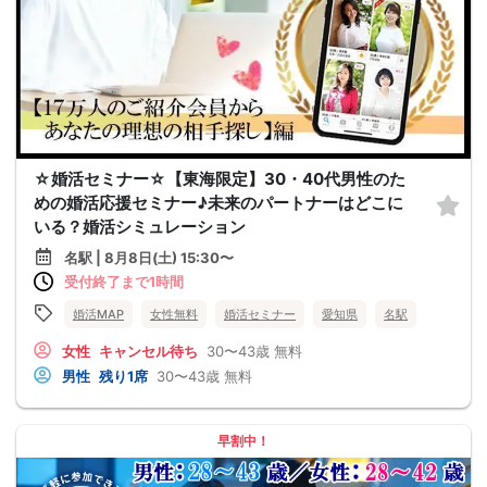
☆婚活セミナー☆【東海限定】30・40代男性のた
めの婚活応援セミナー♪未来のパートナーはどこに
いる？婚活シミュレーション
名駅 | 8月8日(土) 15:30〜
受付終了まで1時間
婚活MAP
女性無料
婚活セミナー
愛知県
名駅
女性
キャンセル待ち
30〜43歳
無料
男性
残り1席
30〜43歳
無料
早割中！