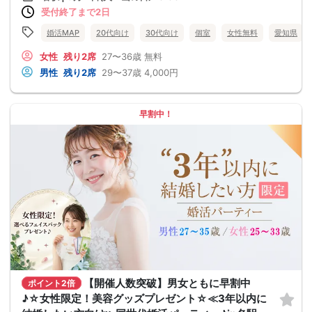
受付終了まで2日
婚活MAP
20代向け
30代向け
個室
女性無料
愛知県
女性
残り2席
27〜36歳
無料
男性
残り2席
29〜37歳
4,000円
早割中！
【開催人数突破】男女ともに早割中
ポイント2倍
♪☆女性限定！美容グッズプレゼント☆≪3年以内に