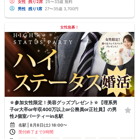
女性
残り2席
25〜33歳
無料
男性
残り1席
27〜35歳
3,700円
女性急募！
☆参加女性限定！美容グッズプレゼント☆【理系男
子or大卒or年収400万以上or公務員or正社員】の男
性♪個室パーティーin名駅
名駅 | 8月8日(土) 18:00〜
受付終了まで3時間