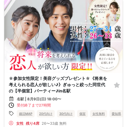
☆参加女性限定！美容グッズプレゼント☆《将来を
考えられる恋人が欲しい♪》ぎゅっと絞った同世代
の【半個室】パーティー♪in名駅
名駅 | 8月9日(日) 18:00〜
受付終了まで27時間
婚活MAP
20代向け
30代向け
個室
女性無料
愛知県
女性
残り4席
26〜33歳
無料