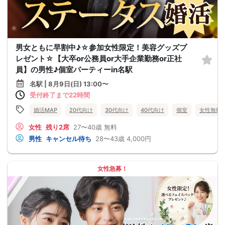
男女ともに早割中♪☆参加女性限定！美容グッズプ
レゼント☆【大卒or公務員or大手企業勤務or正社
員】の男性♪個室パーティーin名駅
名駅 | 8月9日(日) 13:00〜
受付終了まで22時間
婚活MAP
20代向け
30代向け
40代向け
個室
女性無料
女性
残り2席
27〜40歳
無料
男性
キャンセル待ち
28〜43歳
4,000円
女性急募！