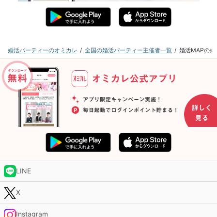
婚活パーティーのオミカレ
全国の婚活パーティー主催者一覧
婚活MAPの
LINE
X
Instagram