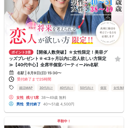
【開催人数突破】☆女性限定！美容グ
ポイント2倍
ッズプレゼント☆≪3ヶ月以内に恋人欲しい方限定
≫【40代中心】全席半個室パーティー♪in名駅
名駅 | 8月9日(日) 15:30〜
受付終了まで25時間
婚活MAP
30代向け
40代向け
50代向け
個室
女性無料
女性
残り1席
38〜49歳
無料
男性
受付終了
40〜51歳
4,500円
早割中！