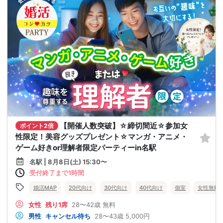
【開催人数突破】☆締切間近☆参加女
ポイント2倍
性限定！美容グッズプレゼント☆マンガ・アニメ・
ゲーム好きor理解者限定パーティーin名駅
名駅 | 8月8日(土) 15:30〜
受付終了まで1時間
婚活MAP
20代向け
30代向け
40代向け
個室
女性無料
女性
残り1席
28〜42歳
無料
男性
キャンセル待ち
28〜43歳
5,000円