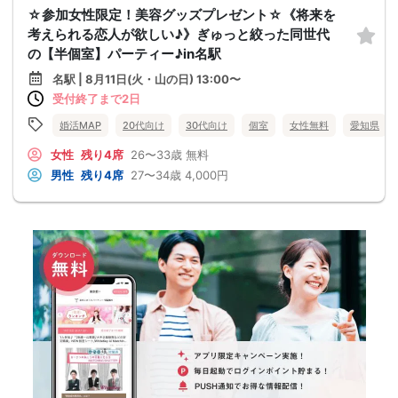
☆参加女性限定！美容グッズプレゼント☆《将来を
考えられる恋人が欲しい♪》ぎゅっと絞った同世代
の【半個室】パーティー♪in名駅
名駅 | 8月11日(火・山の日) 13:00〜
受付終了まで2日
婚活MAP
20代向け
30代向け
個室
女性無料
愛知県
女性
残り4席
26〜33歳
無料
男性
残り4席
27〜34歳
4,000円