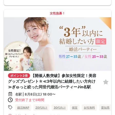
女性急募！
【開催人数突破】参加女性限定！美容
ポイント2倍
グッズプレゼント☆≪3年以内に結婚したい方向け
≫ぎゅっと絞った同世代婚活パーティー♪in名駅
名駅 | 8月8日(土) 18:00〜
受付終了まで3時間
婚活MAP
20代向け
30代向け
個室
女性無料
愛知県