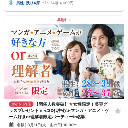
男性
残り4席
27〜34歳
4,000円
早割中！
【開催人数突破】☆女性限定！美容グ
ポイント2倍
ッズプレゼント☆≪30代中心≫マンガ・アニメ・ゲ
ーム好きor理解者限定パーティーin名駅
名駅 | 8月11日(火・山の日) 10:00〜