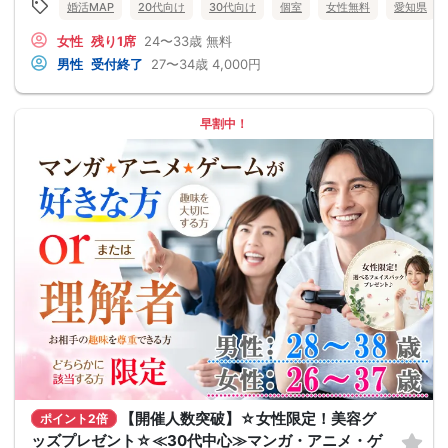
婚活MAP
20代向け
30代向け
個室
女性無料
愛知県
女性
残り1席
24〜33歳
無料
男性
受付終了
27〜34歳
4,000円
早割中！
【開催人数突破】☆女性限定！美容グ
ポイント2倍
ッズプレゼント☆≪30代中心≫マンガ・アニメ・ゲ