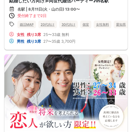
結婚したい方向け≫同世代婚活パーティー♪in名駅
名駅 | 8月11日(火・山の日) 13:00〜
受付終了まで2日
婚活MAP
20代向け
30代向け
個室
女性無料
愛知県
女性
残り3席
25〜33歳
無料
男性
残り3席
27〜35歳
3,700円