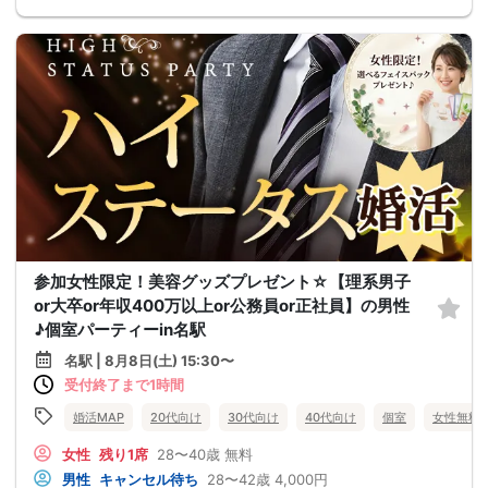
参加女性限定！美容グッズプレゼント☆【理系男子
or大卒or年収400万以上or公務員or正社員】の男性
♪個室パーティーin名駅
名駅 | 8月8日(土) 15:30〜
受付終了まで1時間
婚活MAP
20代向け
30代向け
40代向け
個室
女性無料
女性
残り1席
28〜40歳
無料
男性
キャンセル待ち
28〜42歳
4,000円