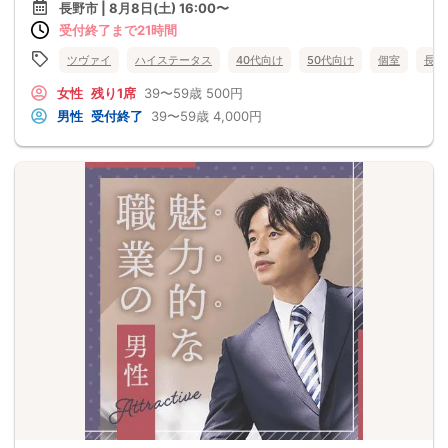
長野市 | 8月8日(土) 16:00〜
受付終了まで21時間
ツヴァイ
ハイステータス
40代向け
50代向け
個室
長野
女性
残り1席
39〜59歳
500円
男性
受付終了
39〜59歳
4,000円