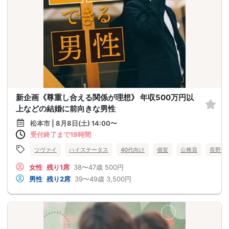
新企画《尊重し合える関係が理想》 年収500万円以
上などの結婚に前向きな男性
松本市 | 8月8日(土) 14:00〜
受付終了まで19時間
ツヴァイ
ハイステータス
40代向け
個室
公務員
長野県
女性
残り1席
38〜47歳
500円
男性
残り2席
39〜49歳
3,500円