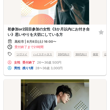
初参加or2回目参加の女性《3か月以内にお付き合
い》思いやりを大切にしている方
高松市 | 8月8日(土) 16:00〜
受付終了まで21時間
ツヴァイ
ハイステータス
20代向け
30代向け
個室
公務
女性
受付終了
26〜36歳
500円
男性
残り1席
28〜36歳
3,000円