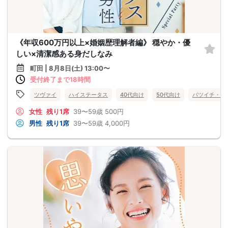
《年収600万円以上×婚姻歴理解者編》 穏やか・優
しい×清潔感ある身だしなみ
町田 | 8月8日(土) 13:00〜
受付終了まで18時間
ツヴァイ
ハイステータス
40代向け
50代向け
バツイチ・再
女性
残り1席
39〜59歳
500円
男性
残り1席
39〜59歳
4,000円