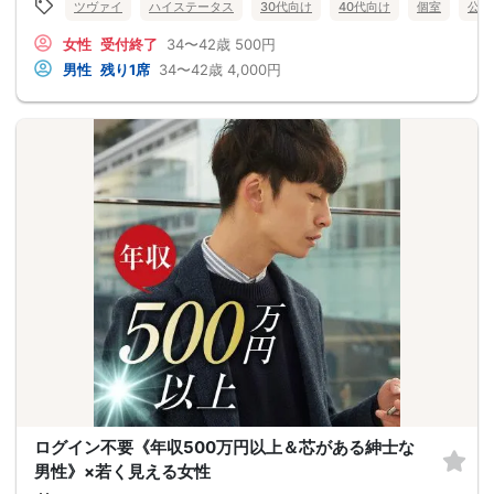
ツヴァイ
ハイステータス
30代向け
40代向け
個室
公務
女性
受付終了
34〜42歳
500円
男性
残り1席
34〜42歳
4,000円
ログイン不要《年収500万円以上＆芯がある紳士な
男性》×若く見える女性