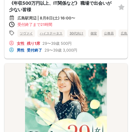
《年収500万円以上、IT関係など》 職場で出会いが
少ない皆様
広島駅周辺 | 8月8日(土) 16:00〜
受付終了まで21時間
ツヴァイ
ハイステータス
30代向け
個室
公務員
広島県
女性
残り1席
29〜39歳
500円
男性
受付終了
29〜39歳
3,000円