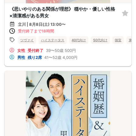
《思いやりのある関係が理想》 穏やか・優しい性格
×清潔感がある男女
立川 | 8月8日(土) 13:00〜
受付終了まで18時間
ツヴァイ
ハイステータス
40代向け
50代向け
個室
東京
女性
受付終了
39〜50歳
500円
男性
残り2席
41〜52歳
4,000円