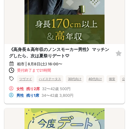
《高身長＆高年収のノンスモーカー男性》 マッチン
グしたら、次は夏祭りデート♡
柏市 | 8月8日(土) 16:00〜
受付終了まで21時間
ツヴァイ
ハイステータス
30代向け
40代向け
個室
公務
女性
残り2席
32〜42歳
500円
男性
残り1席
34〜42歳
3,800円