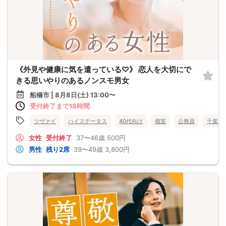
《外見や健康に気を遣っている♡》 恋人を大切にで
きる思いやりのあるノンスモ男女
船橋市 | 8月8日(土) 13:00〜
受付終了まで18時間
ツヴァイ
ハイステータス
40代向け
個室
公務員
千葉県
女性
受付終了
37〜46歳
500円
男性
残り2席
39〜49歳
3,800円