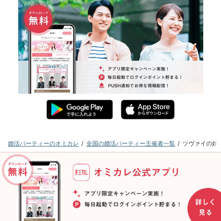
婚活パーティーのオミカレ
全国の婚活パーティー主催者一覧
ツヴァイの婚