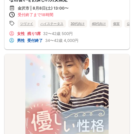
金沢市 | 8月8日(土) 13:00〜
受付終了まで18時間
ツヴァイ
ハイステータス
30代向け
40代向け
個室
公務
女性
残り1席
32〜42歳
500円
男性
受付終了
34〜42歳
4,000円