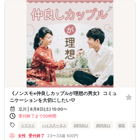
《ノンスモ×仲良しカップルが理想の男女》 コミュ
ニケーションを大切にしたい♡
立川 | 8月8日(土) 15:00〜
受付終了まで20時間
ツヴァイ
ハイステータス
20代向け
30代向け
個室
公務
女性
受付終了
23〜33歳
500円