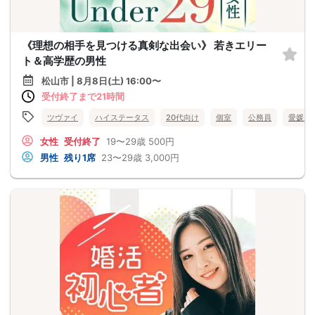
《理想の相手を見つける真剣な出会い》 若きエリー
ト＆高学歴の男性
松山市 | 8月8日(土) 16:00〜
受付終了まで21時間
ツヴァイ
ハイステータス
20代向け
個室
公務員
愛媛県
女性
受付終了
19〜29歳
500円
男性
残り1席
23〜29歳
3,000円