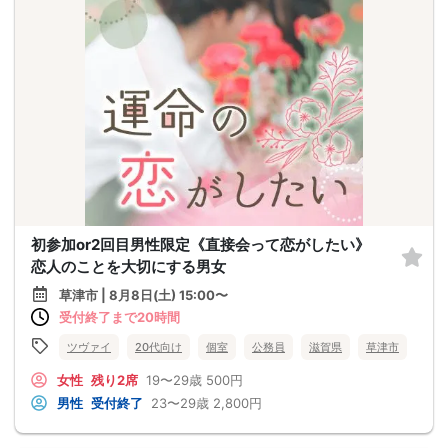
初参加or2回目男性限定《直接会って恋がしたい》
恋人のことを大切にする男女
草津市 | 8月8日(土) 15:00〜
受付終了まで20時間
ツヴァイ
20代向け
個室
公務員
滋賀県
草津市
女性
残り2席
19〜29歳
500円
男性
受付終了
23〜29歳
2,800円