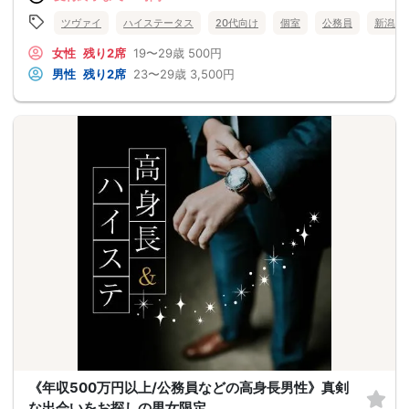
ツヴァイ
ハイステータス
20代向け
個室
公務員
新潟県
女性
残り2席
19〜29歳
500円
男性
残り2席
23〜29歳
3,500円
《年収500万円以上/公務員などの高身長男性》真剣
な出会いをお探しの男女限定