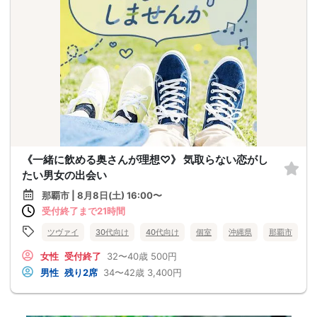
《一緒に飲める奥さんが理想♡》 気取らない恋がし
たい男女の出会い
那覇市 | 8月8日(土) 16:00〜
受付終了まで21時間
ツヴァイ
30代向け
40代向け
個室
沖縄県
那覇市
女性
受付終了
32〜40歳
500円
男性
残り2席
34〜42歳
3,400円