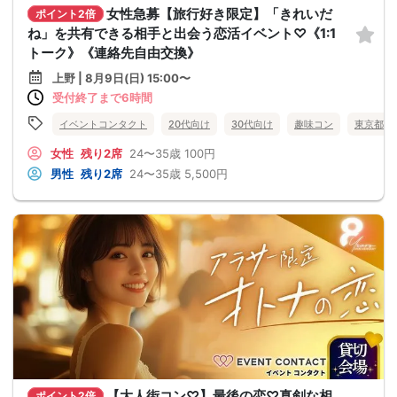
女性急募【旅行好き限定】「きれいだ
ポイント2倍
ね」を共有できる相手と出会う恋活イベント♡《1:1
トーク》《連絡先自由交換》
上野 | 8月9日(日) 15:00〜
受付終了まで6時間
イベントコンタクト
20代向け
30代向け
趣味コン
東京都
女性
残り2席
24〜35歳
100円
男性
残り2席
24〜35歳
5,500円
【大人街コン♡】最後の恋♡真剣な相
ポイント2倍