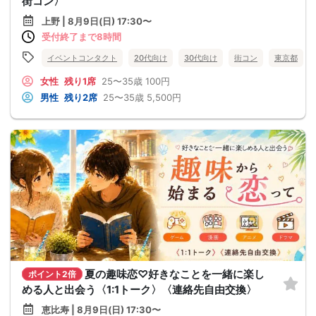
街コン〉
上野 | 8月9日(日) 17:30〜
受付終了まで8時間
イベントコンタクト
20代向け
30代向け
街コン
東京都
女性
残り1席
25〜35歳
100円
男性
残り2席
25〜35歳
5,500円
夏の趣味恋♡好きなことを一緒に楽し
ポイント2倍
める人と出会う〈1:1トーク〉〈連絡先自由交換〉
恵比寿 | 8月9日(日) 17:30〜