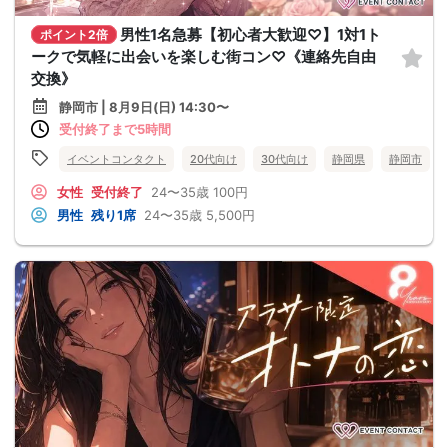
男性1名急募【初心者大歓迎♡】1対1ト
ポイント2倍
ークで気軽に出会いを楽しむ街コン♡《連絡先自由
交換》
静岡市 | 8月9日(日) 14:30〜
受付終了まで5時間
イベントコンタクト
20代向け
30代向け
静岡県
静岡市
女性
受付終了
24〜35歳
100円
男性
残り1席
24〜35歳
5,500円