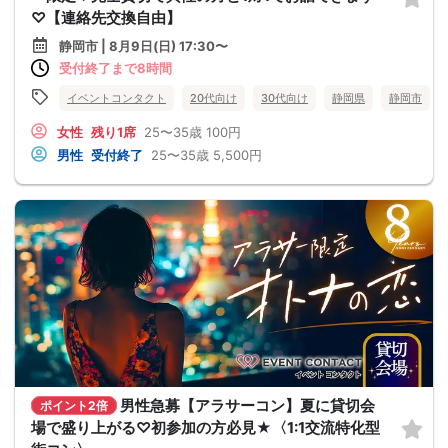
♡【連絡先交換自由】
静岡市 | 8月9日(日) 17:30〜
受付終了まで8時間
イベントコンタクト
20代向け
30代向け
静岡県
静岡市
女性
残り1席
25〜35歳
100円
男性
受付終了
25〜35歳
5,500円
男性急募【アラサーコン】夏に貸切会
ポイント2倍
場で盛り上がる♡初参加の方必見★〈1:1交流特化型