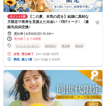
【この夏、本気の恋を】結婚に真剣な
ポイント2倍
方限定♡将来を見据えた出会い〈1対1トーク〉〈連
絡先自由交換〉
恵比寿 | 8月9日(日) 12:30〜
受付終了まで3時間
イベントコンタクト
20代向け
東京都
恵比寿
女性
受付終了
24〜35歳
100円
男性
残り1席
24〜35歳
5,500円