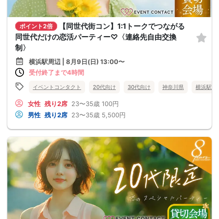
【同世代街コン】1:1トークでつながる
ポイント2倍
同世代だけの恋活パーティー♡〈連絡先自由交換
制〉
横浜駅周辺 | 8月9日(日) 13:00〜
受付終了まで4時間
イベントコンタクト
20代向け
30代向け
神奈川県
横浜駅周
女性
残り2席
23〜35歳
100円
男性
残り2席
23〜35歳
5,500円