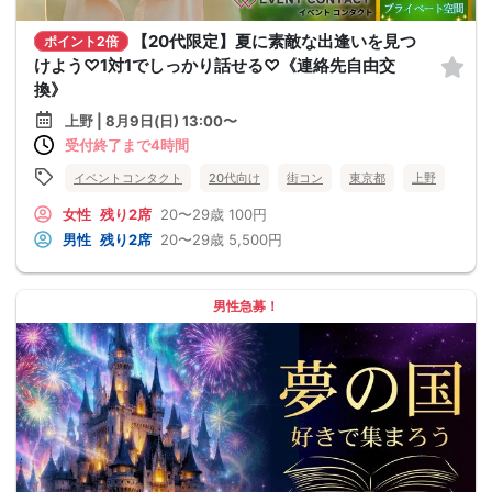
【20代限定】夏に素敵な出逢いを見つ
ポイント2倍
けよう♡1対1でしっかり話せる♡《連絡先自由交
換》
上野 | 8月9日(日) 13:00〜
受付終了まで4時間
イベントコンタクト
20代向け
街コン
東京都
上野
女性
残り2席
20〜29歳
100円
男性
残り2席
20〜29歳
5,500円
男性急募！