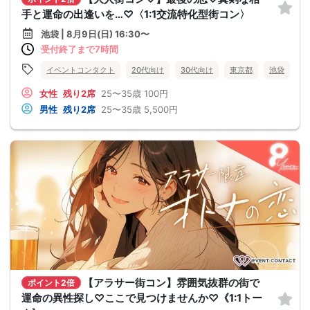
手と運命の出逢いを…♡〈1:1交流特化型街コン〉
池袋 | 8月9日(日) 16:30〜
受付終了まで7時間
イベントコンタクト
20代向け
30代向け
東京都
池袋
女性
残り2席
25〜35歳
100円
男性
残り2席
25〜35歳
5,500円
【アラサー街コン】雰囲気抜群の街で
ポイント2倍
運命の異性探し♡ここで見つけませんか♡《1:1トー