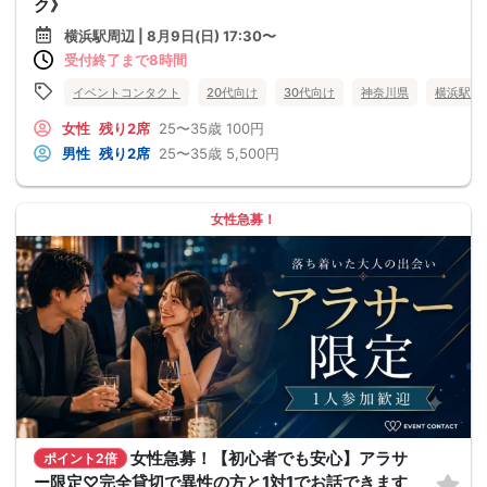
ク》
横浜駅周辺 | 8月9日(日) 17:30〜
受付終了まで8時間
イベントコンタクト
20代向け
30代向け
神奈川県
横浜駅周
女性
残り2席
25〜35歳
100円
男性
残り2席
25〜35歳
5,500円
女性急募！
女性急募！【初心者でも安心】アラサ
ポイント2倍
ー限定♡完全貸切で異性の方と1対1でお話できます