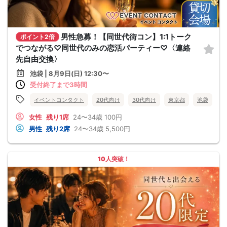
男性急募！【同世代街コン】1:1トーク
ポイント2倍
でつながる♡同世代のみの恋活パーティー♡〈連絡
先自由交換〉
池袋 | 8月9日(日) 12:30〜
受付終了まで3時間
イベントコンタクト
20代向け
30代向け
東京都
池袋
女性
残り1席
24〜34歳
100円
男性
残り2席
24〜34歳
5,500円
10人突破！