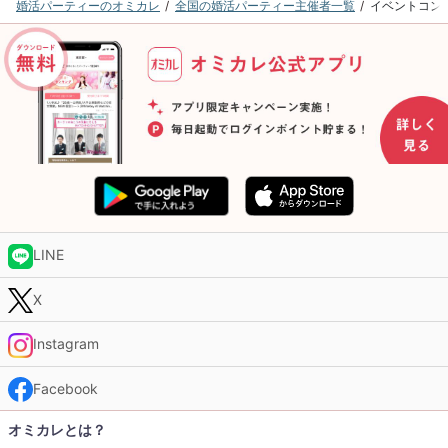
婚活パーティーのオミカレ
全国の婚活パーティー主催者一覧
イベントコン
LINE
X
Instagram
Facebook
オミカレとは？