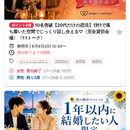
10名突破【20代だけの恋活】1対1で落
ポイント2倍
ち着いた空間でじっくり話し合える♡〈完全貸切会
場〉〈1:1トーク〉
静岡市 | 8月9日(日) 12:30〜
受付終了まで3時間
イベントコンタクト
20代向け
静岡県
静岡市
女性
受付終了
21〜29歳
100円
男性
残り2席
21〜29歳
5,500円