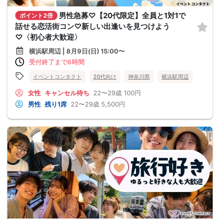
男性急募♡【20代限定】全員と1対1で
ポイント2倍
話せる恋活街コン♡新しい出逢いを見つけよう
♡〈初心者大歓迎〉
横浜駅周辺 | 8月9日(日) 15:00〜
受付終了まで6時間
イベントコンタクト
20代向け
神奈川県
横浜駅周辺
女性
キャンセル待ち
22〜29歳
100円
男性
残り1席
22〜29歳
5,500円