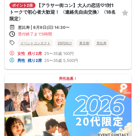
【アラサー街コン】大人の恋活♡1対1
ポイント2倍
トークで初心者大歓迎！ 〈連絡先自由交換〉〈18名
限定〉
恵比寿 | 8月9日(日) 14:30〜
受付終了まで5時間
イベントコンタクト
20代向け
東京都
恵比寿
女性
残り2席
25〜35歳
100円
男性
残り2席
25〜35歳
5,500円
男性急募！