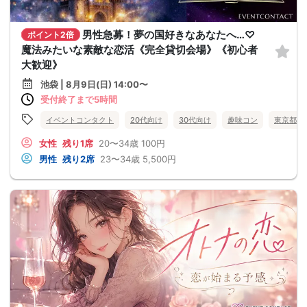
男性急募！夢の国好きなあなたへ…♡
ポイント2倍
魔法みたいな素敵な恋活《完全貸切会場》《初心者
大歓迎》
池袋 | 8月9日(日) 14:00〜
受付終了まで5時間
イベントコンタクト
20代向け
30代向け
趣味コン
東京都
女性
残り1席
20〜34歳
100円
男性
残り2席
23〜34歳
5,500円