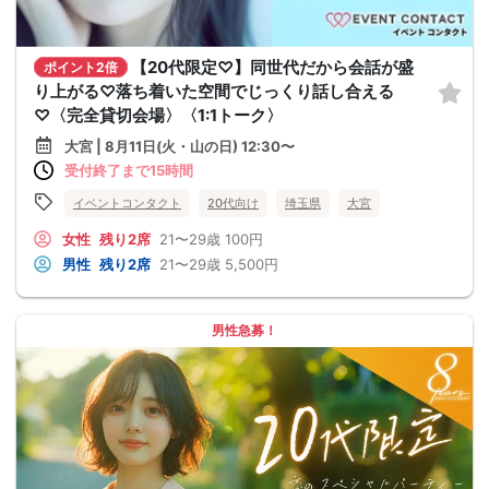
【20代限定♡】同世代だから会話が盛
ポイント2倍
り上がる♡落ち着いた空間でじっくり話し合える
♡〈完全貸切会場〉〈1:1トーク〉
大宮 | 8月11日(火・山の日) 12:30〜
受付終了まで15時間
イベントコンタクト
20代向け
埼玉県
大宮
女性
残り2席
21〜29歳
100円
男性
残り2席
21〜29歳
5,500円
男性急募！