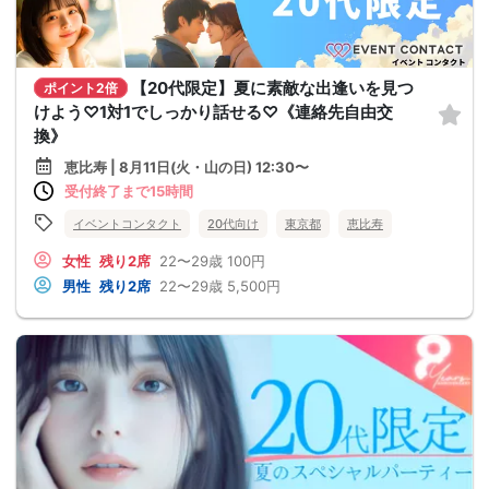
【20代限定】夏に素敵な出逢いを見つ
ポイント2倍
けよう♡1対1でしっかり話せる♡《連絡先自由交
換》
恵比寿 | 8月11日(火・山の日) 12:30〜
受付終了まで15時間
イベントコンタクト
20代向け
東京都
恵比寿
女性
残り2席
22〜29歳
100円
男性
残り2席
22〜29歳
5,500円