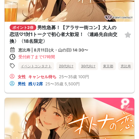
男性急募！【アラサー街コン】大人の
ポイント2倍
恋活♡1対1トークで初心者大歓迎！ 〈連絡先自由交
換〉〈18名限定〉
恵比寿 | 8月11日(火・山の日) 14:30〜
受付終了まで17時間
イベントコンタクト
20代向け
30代向け
東京都
恵比寿
女性
キャンセル待ち
25〜35歳
100円
男性
残り2席
25〜35歳
5,500円