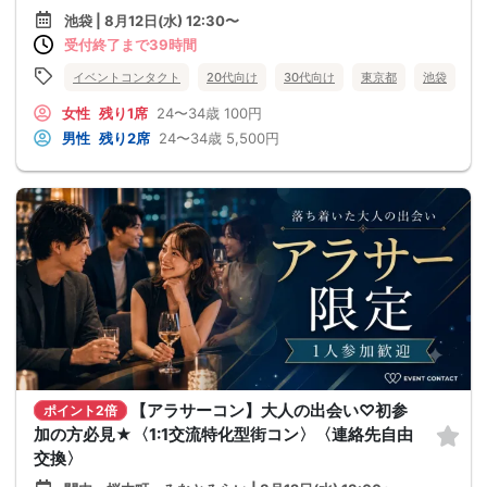
池袋 | 8月12日(水) 12:30〜
受付終了まで39時間
イベントコンタクト
20代向け
30代向け
東京都
池袋
女性
残り1席
24〜34歳
100円
男性
残り2席
24〜34歳
5,500円
【アラサーコン】大人の出会い♡初参
ポイント2倍
加の方必見★〈1:1交流特化型街コン〉〈連絡先自由
交換〉