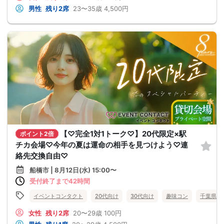
男性
残り2席
23〜35歳
4,500円
【♡完全1対1トーク♡】20代限定×駅
ポイント2倍
チカ会場♡今年の夏は運命の相手を見つけよう♡連
絡先交換自由♡
船橋市 | 8月12日(水) 15:00〜
受付終了まで42時間
イベントコンタクト
20代向け
30代向け
趣味コン
千葉県
女性
残り2席
20〜29歳
100円