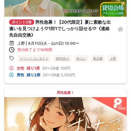
男性急募！【20代限定】夏に素敵な出
ポイント2倍
逢いを見つけよう♡1対1でしっかり話せる♡《連絡
先自由交換》
上野 | 8月11日(火・山の日) 13:00〜
受付終了まで16時間
イベントコンタクト
20代向け
街コン
東京都
上野
女性
残り1席
20〜29歳
100円
男性
残り2席
20〜29歳
5,500円
男性急募！