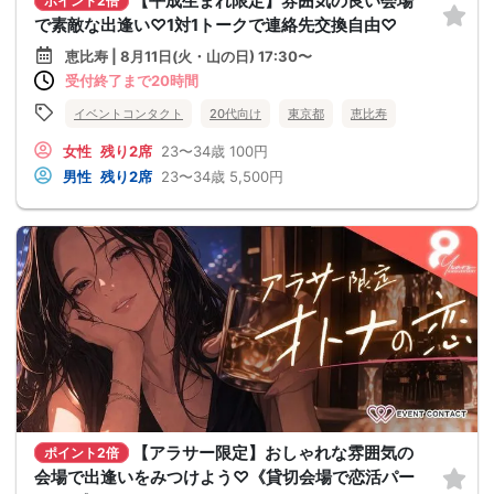
【平成生まれ限定】雰囲気の良い会場
ポイント2倍
で素敵な出逢い♡1対1トークで連絡先交換自由♡
恵比寿 | 8月11日(火・山の日) 17:30〜
受付終了まで20時間
イベントコンタクト
20代向け
東京都
恵比寿
女性
残り2席
23〜34歳
100円
男性
残り2席
23〜34歳
5,500円
【アラサー限定】おしゃれな雰囲気の
ポイント2倍
会場で出逢いをみつけよう♡《貸切会場で恋活パー