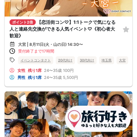
【恋活街コン♡】1:1トークで気になる
ポイント2倍
人と連絡先交換ができる人気イベント♡《初心者大
歓迎》
大宮 | 8月11日(火・山の日) 14:30〜
受付終了まで17時間
イベントコンタクト
20代向け
30代向け
埼玉県
大宮
女性
残り1席
24〜35歳
100円
男性
残り1席
24〜35歳
5,500円