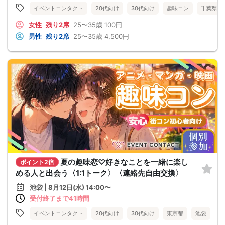
イベントコンタクト
20代向け
30代向け
趣味コン
千葉県
女性
残り2席
25〜35歳
100円
男性
残り2席
25〜35歳
4,500円
夏の趣味恋♡好きなことを一緒に楽し
ポイント2倍
める人と出会う〈1:1トーク〉〈連絡先自由交換〉
池袋 | 8月12日(水) 14:00〜
受付終了まで41時間
イベントコンタクト
20代向け
30代向け
東京都
池袋