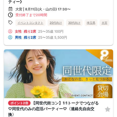
ティー》
大宮 | 8月11日(火・山の日) 17:30〜
受付終了まで20時間
イベントコンタクト
20代向け
30代向け
埼玉県
大宮
女性
残り2席
25〜35歳
100円
男性
残り2席
25〜35歳
5,500円
【同世代街コン】1:1トークでつながる
ポイント2倍
♡同世代のみの恋活パーティー♡〈連絡先自由交
換〉