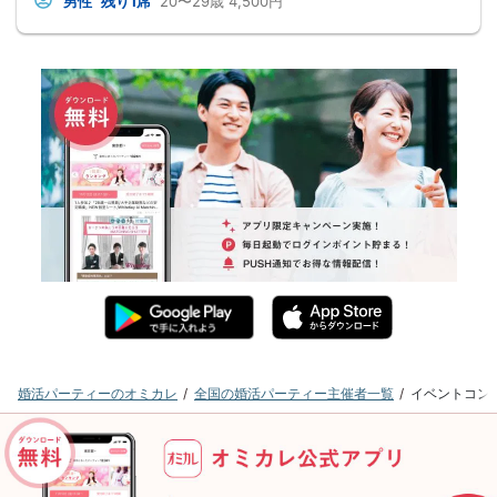
男性
残り1席
20〜29歳
4,500円
婚活パーティーのオミカレ
全国の婚活パーティー主催者一覧
イベントコン