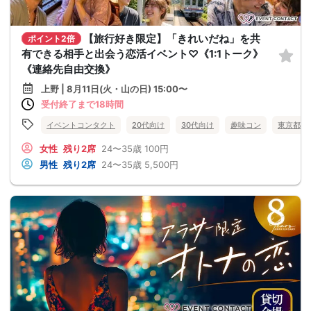
【旅行好き限定】「きれいだね」を共
ポイント2倍
有できる相手と出会う恋活イベント♡《1:1トーク》
《連絡先自由交換》
上野 | 8月11日(火・山の日) 15:00〜
受付終了まで18時間
イベントコンタクト
20代向け
30代向け
趣味コン
東京都
女性
残り2席
24〜35歳
100円
男性
残り2席
24〜35歳
5,500円