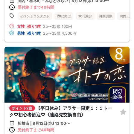
関内・桜木町・みなとみらい | 8月12日(水) 13:00〜
受付終了まで40時間
イベントコンタクト
20代向け
30代向け
神奈川県
関内・桜
女性
残り1席
25〜35歳
100円
男性
残り1席
25〜35歳
4,500円
【平日休み】アラサー限定１：１トー
ポイント2倍
ク♡初心者歓迎♡《連絡先交換自由》
船橋市 | 8月12日(水) 13:00〜
受付終了まで40時間