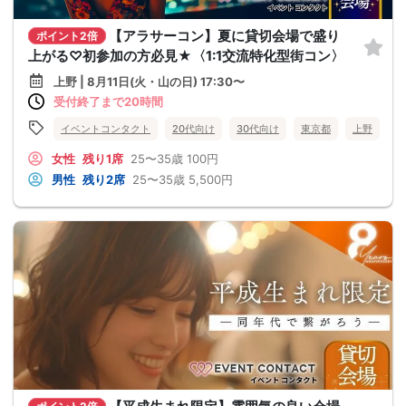
【アラサーコン】夏に貸切会場で盛り
ポイント2倍
上がる♡初参加の方必見★〈1:1交流特化型街コン〉
上野 | 8月11日(火・山の日) 17:30〜
受付終了まで20時間
イベントコンタクト
20代向け
30代向け
東京都
上野
女性
残り1席
25〜35歳
100円
男性
残り2席
25〜35歳
5,500円