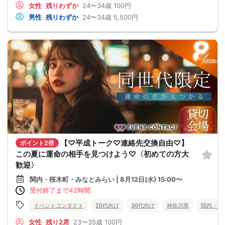
女性
残りわずか
24〜34歳
100円
男性
残りわずか
24〜34歳
5,500円
【♡平成トーク♡連絡先交換自由♡】
ポイント2倍
この夏に運命の相手を見つけよう♡〈初めての方大
歓迎〉
関内・桜木町・みなとみらい | 8月12日(水) 15:00〜
受付終了まで42時間
イベントコンタクト
20代向け
30代向け
神奈川県
関内・桜
女性
残り2席
23〜35歳
100円