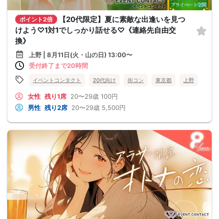
【20代限定】夏に素敵な出逢いを見つ
ポイント2倍
けよう♡1対1でしっかり話せる♡《連絡先自由交
換》
上野 | 8月11日(火・山の日) 13:00〜
受付終了まで20時間
イベントコンタクト
20代向け
街コン
東京都
上野
女性
残り1席
20〜29歳
100円
男性
残り2席
20〜29歳
5,500円