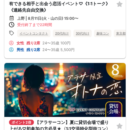
有できる相手と出会う恋活イベント♡《1:1トーク》
《連絡先自由交換》
上野 | 8月11日(火・山の日) 15:00〜
受付終了まで22時間
イベントコンタクト
20代向け
30代向け
趣味コン
東京都
女性
残り2席
24〜35歳
100円
男性
残り2席
24〜35歳
5,500円
【アラサーコン】夏に貸切会場で盛り
ポイント2倍
上がる♡初参加の方必見★〈1:1交流特化型街コン〉