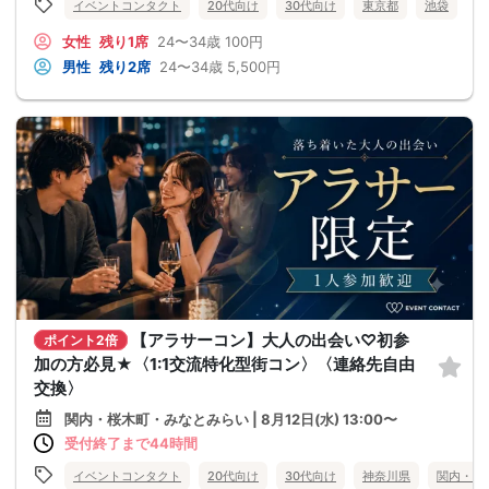
イベントコンタクト
20代向け
30代向け
東京都
池袋
女性
残り1席
24〜34歳
100円
男性
残り2席
24〜34歳
5,500円
【アラサーコン】大人の出会い♡初参
ポイント2倍
加の方必見★〈1:1交流特化型街コン〉〈連絡先自由
交換〉
関内・桜木町・みなとみらい | 8月12日(水) 13:00〜
受付終了まで44時間
イベントコンタクト
20代向け
30代向け
神奈川県
関内・桜