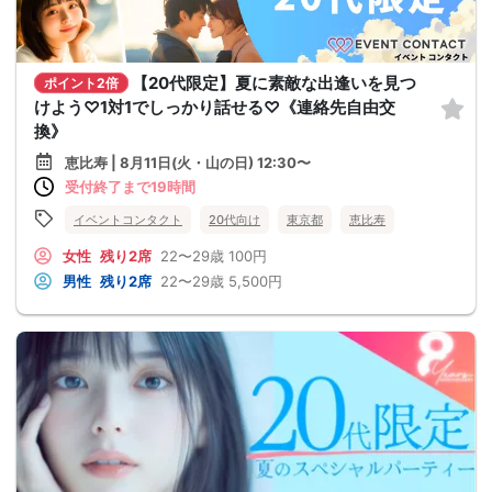
【20代限定】夏に素敵な出逢いを見つ
ポイント2倍
けよう♡1対1でしっかり話せる♡《連絡先自由交
換》
恵比寿 | 8月11日(火・山の日) 12:30〜
受付終了まで19時間
イベントコンタクト
20代向け
東京都
恵比寿
女性
残り2席
22〜29歳
100円
男性
残り2席
22〜29歳
5,500円