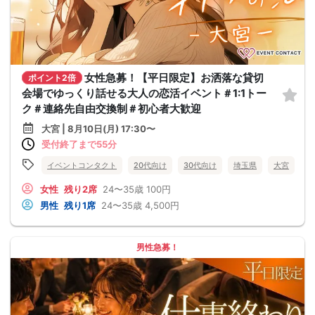
女性急募！【平日限定】お洒落な貸切
ポイント2倍
会場でゆっくり話せる大人の恋活イベント＃1:1トー
ク＃連絡先自由交換制＃初心者大歓迎
大宮 | 8月10日(月) 17:30〜
受付終了まで55分
イベントコンタクト
20代向け
30代向け
埼玉県
大宮
女性
残り2席
24〜35歳
100円
男性
残り1席
24〜35歳
4,500円
男性急募！