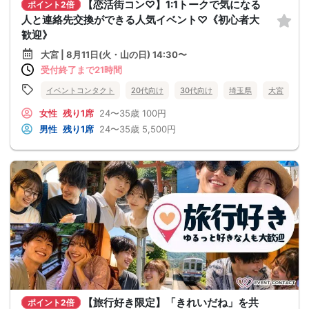
【恋活街コン♡】1:1トークで気になる
ポイント2倍
人と連絡先交換ができる人気イベント♡《初心者大
歓迎》
大宮 | 8月11日(火・山の日) 14:30〜
受付終了まで21時間
イベントコンタクト
20代向け
30代向け
埼玉県
大宮
女性
残り1席
24〜35歳
100円
男性
残り1席
24〜35歳
5,500円
【旅行好き限定】「きれいだね」を共
ポイント2倍