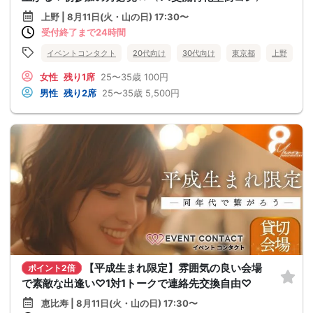
上野 | 8月11日(火・山の日) 17:30〜
受付終了まで24時間
イベントコンタクト
20代向け
30代向け
東京都
上野
女性
残り1席
25〜35歳
100円
男性
残り2席
25〜35歳
5,500円
【平成生まれ限定】雰囲気の良い会場
ポイント2倍
で素敵な出逢い♡1対1トークで連絡先交換自由♡
恵比寿 | 8月11日(火・山の日) 17:30〜