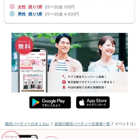
女性
残り1席
25〜35歳
100円
男性
残り1席
25〜35歳
4,500円
婚活パーティーのオミカレ
全国の婚活パーティー主催者一覧
イベントコン