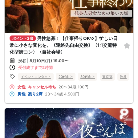
男性急募！【仕事帰りOK♡】忙しい日
ポイント2倍
常に小さな変化を。《連絡先自由交換》〈1:1交流特
化型街コン〉〈自社会場〉
渋谷 | 8月10日(月) 19:00〜
受付終了まで2時間
イベントコンタクト
20代向け
30代向け
東京都
渋谷
女性
キャンセル待ち
20〜34歳
100円
男性
残り2席
23〜34歳
4,500円