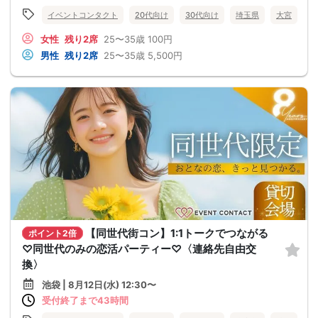
イベントコンタクト
20代向け
30代向け
埼玉県
大宮
女性
残り2席
25〜35歳
100円
男性
残り2席
25〜35歳
5,500円
【同世代街コン】1:1トークでつながる
ポイント2倍
♡同世代のみの恋活パーティー♡〈連絡先自由交
換〉
池袋 | 8月12日(水) 12:30〜
受付終了まで43時間