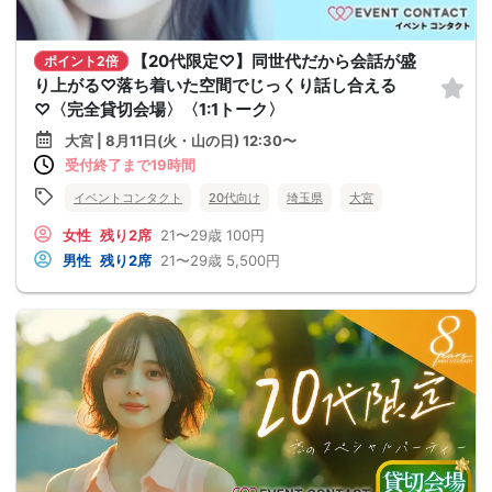
【20代限定♡】同世代だから会話が盛
ポイント2倍
り上がる♡落ち着いた空間でじっくり話し合える
♡〈完全貸切会場〉〈1:1トーク〉
大宮 | 8月11日(火・山の日) 12:30〜
受付終了まで19時間
イベントコンタクト
20代向け
埼玉県
大宮
女性
残り2席
21〜29歳
100円
男性
残り2席
21〜29歳
5,500円