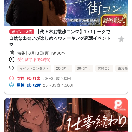
【代々木お散歩コン♡】1：1トークで
ポイント2倍
自然な出会いが楽しめるウォーキング恋活イベント
♡
渋谷 | 8月10日(月) 19:30〜
受付終了まで2時間
イベントコンタクト
20代向け
30代向け
体験コン
東京都
女性
残り1席
23〜35歳
100円
男性
残り2席
23〜35歳
4,500円