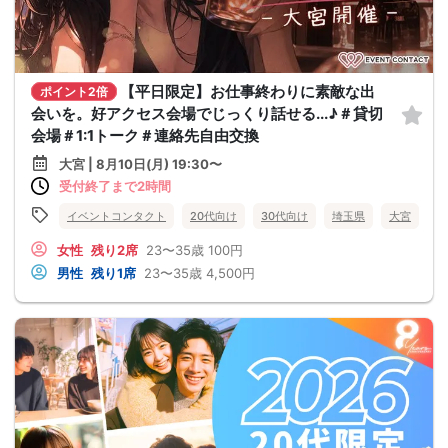
【平日限定】お仕事終わりに素敵な出
ポイント2倍
会いを。好アクセス会場でじっくり話せる...♪＃貸切
会場＃1:1トーク＃連絡先自由交換
大宮 | 8月10日(月) 19:30〜
受付終了まで2時間
イベントコンタクト
20代向け
30代向け
埼玉県
大宮
女性
残り2席
23〜35歳
100円
男性
残り1席
23〜35歳
4,500円