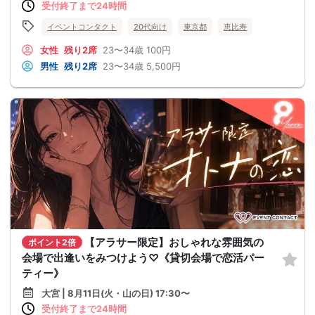
受付終了まで24時間
イベントコンタクト
20代向け
東京都
恵比寿
女性
残り2席
23〜34歳
100円
男性
残り2席
23〜34歳
5,500円
【アラサー限定】おしゃれな雰囲気の
ポイント2倍
会場で出逢いをみつけよう♡《貸切会場で恋活パー
ティー》
大宮 | 8月11日(火・山の日) 17:30〜
受付終了まで24時間