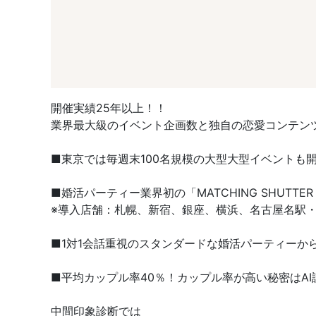
開催実績25年以上！！
業界最大級のイベント企画数と独自の恋愛コンテン
■東京では毎週末100名規模の大型大型イベントも
■婚活パーティー業界初の「MATCHING SHUT
※導入店舗：札幌、新宿、銀座、横浜、名古屋名駅・
■1対1会話重視のスタンダードな婚活パーティーか
■平均カップル率40％！カップル率が高い秘密はAI
中間印象診断では