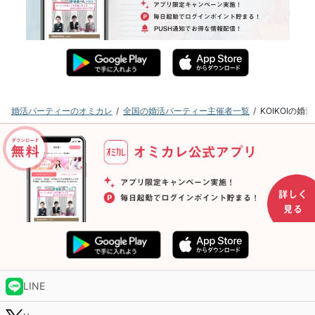
婚活パーティーのオミカレ
全国の婚活パーティー主催者一覧
KOIKOIの
LINE