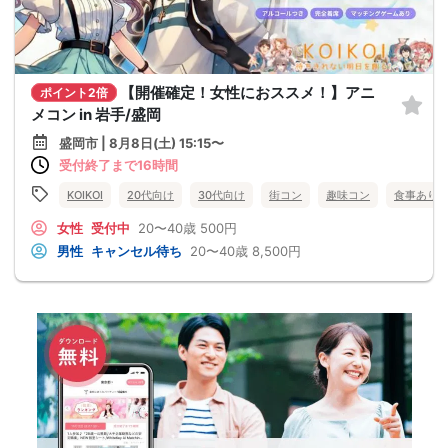
【開催確定！女性におススメ！】アニ
ポイント2倍
メコン in 岩手/盛岡
盛岡市 | 8月8日(土) 15:15〜
受付終了まで16時間
KOIKOI
20代向け
30代向け
街コン
趣味コン
食事あり
女性
受付中
20〜40歳
500円
男性
キャンセル待ち
20〜40歳
8,500円