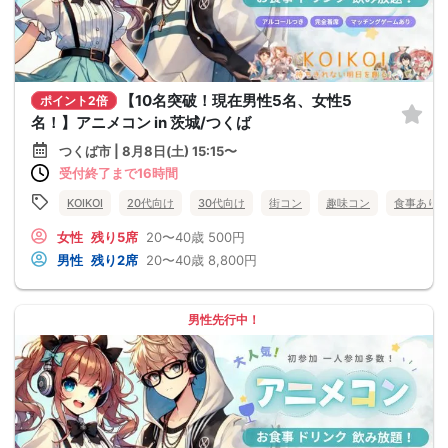
【10名突破！現在男性5名、女性5
ポイント2倍
名！】アニメコン in 茨城/つくば
つくば市 | 8月8日(土) 15:15〜
受付終了まで16時間
KOIKOI
20代向け
30代向け
街コン
趣味コン
食事あり
女性
残り5席
20〜40歳
500円
男性
残り2席
20〜40歳
8,800円
男性先行中！