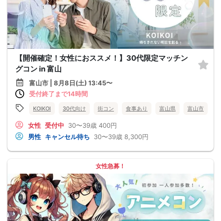
【開催確定！女性におススメ！】30代限定マッチン
グコン in 富山
富山市 | 8月8日(土) 13:45〜
受付終了まで14時間
KOIKOI
30代向け
街コン
食事あり
富山県
富山市
女性
受付中
30〜39歳
400円
男性
キャンセル待ち
30〜39歳
8,300円
女性急募！