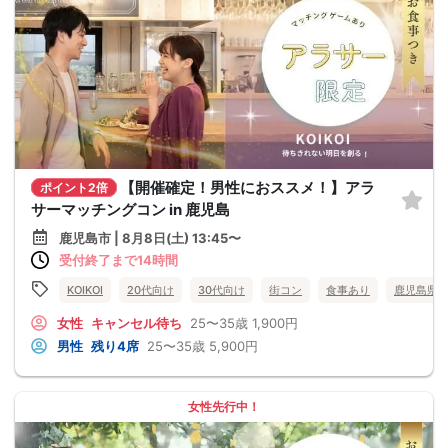
【開催確定！男性におススメ！】アラ
ポイント2倍
サーマッチングコン in 鹿児島
鹿児島市 | 8月8日(土) 13:45〜
受付終了まで14時間
KOIKOI
20代向け
30代向け
街コン
食事あり
鹿児島県
女性
キャンセル待ち
25〜35歳
1,900円
男性
残り4席
25〜35歳
5,900円
女性先行中！