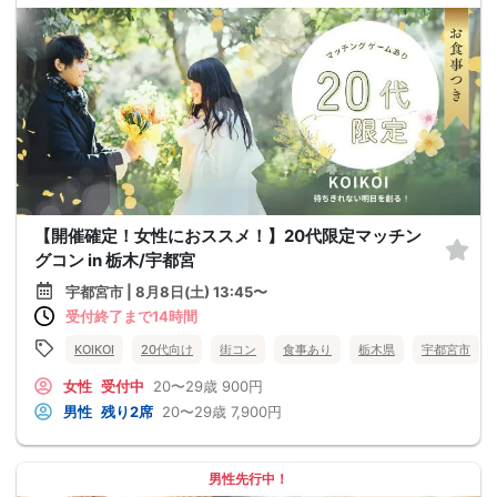
【開催確定！女性におススメ！】20代限定マッチン
グコン in 栃木/宇都宮
宇都宮市 | 8月8日(土) 13:45〜
受付終了まで14時間
KOIKOI
20代向け
街コン
食事あり
栃木県
宇都宮市
女性
受付中
20〜29歳
900円
男性
残り2席
20〜29歳
7,900円
男性先行中！