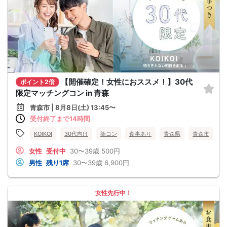
【開催確定！女性におススメ！】30代
ポイント2倍
限定マッチングコン in 青森
青森市 | 8月8日(土) 13:45〜
受付終了まで14時間
KOIKOI
30代向け
街コン
食事あり
青森県
青森市
女性
受付中
30〜39歳
500円
男性
残り1席
30〜39歳
6,900円
女性先行中！