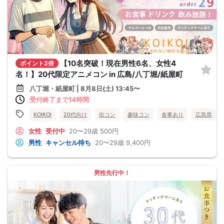
【10名突破！現在男性6名、女性4
ポイント2倍
名！】20代限定アニメコン in 広島/八丁堀/紙屋町
八丁堀・紙屋町 | 8月8日(土) 13:45〜
受付終了まで14時間
KOIKOI
20代向け
街コン
趣味コン
食事あり
広島県
女性
受付中
20〜29歳
500円
男性
キャンセル待ち
20〜29歳
9,400円
男性先行中！