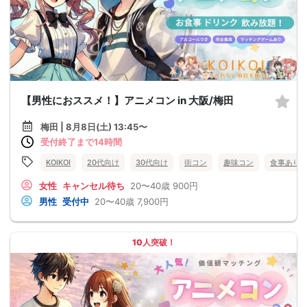
【男性におススメ！】アニメコン in 大阪/梅田
梅田 | 8月8日(土) 13:45〜
受付終了まで14時間
KOIKOI
20代向け
30代向け
街コン
趣味コン
食事あり
女性
キャンセル待ち
20〜40歳
900円
男性
受付中
20〜40歳
7,900円
10人突破！