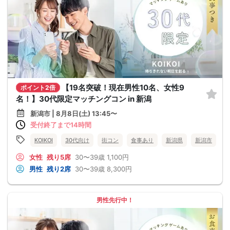
【19名突破！現在男性10名、女性9
ポイント2倍
名！】30代限定マッチングコン in 新潟
新潟市 | 8月8日(土) 13:45〜
受付終了まで14時間
KOIKOI
30代向け
街コン
食事あり
新潟県
新潟市
女性
残り5席
30〜39歳
1,100円
男性
残り2席
30〜39歳
8,300円
男性先行中！