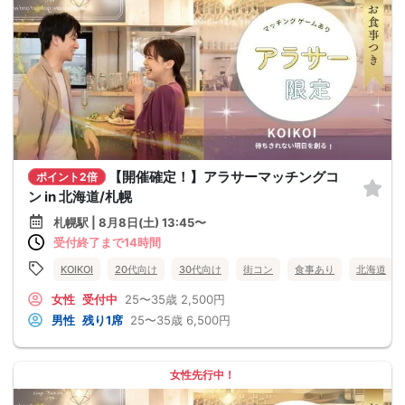
【開催確定！】アラサーマッチングコ
ポイント2倍
ン in 北海道/札幌
札幌駅 | 8月8日(土) 13:45〜
受付終了まで14時間
KOIKOI
20代向け
30代向け
街コン
食事あり
北海道
女性
受付中
25〜35歳
2,500円
男性
残り1席
25〜35歳
6,500円
女性先行中！