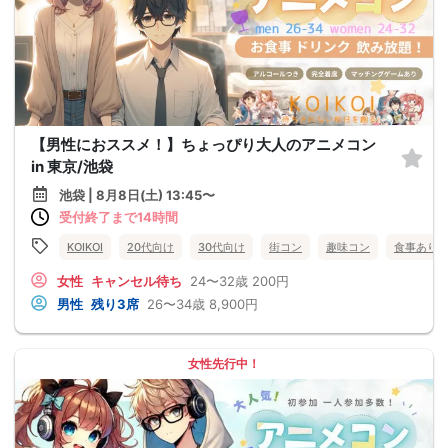
【男性におススメ！】ちょっぴり大人のアニメコン
in 東京/池袋
池袋 | 8月8日(土) 13:45〜
受付終了まで14時間
KOIKOI
20代向け
30代向け
街コン
趣味コン
食事あり
女性
キャンセル待ち
24〜32歳
200円
男性
残り3席
26〜34歳
8,900円
女性先行中！