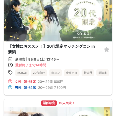
【女性におススメ！】20代限定マッチングコン in
新潟
新潟市 | 8月8日(土) 13:45〜
受付終了まで14時間
KOIKOI
20代向け
街コン
食事あり
新潟県
新潟市
女性
残り5席
20〜29歳
600円
男性
残り4席
20〜29歳
7,800円
開催確定
19人突破！