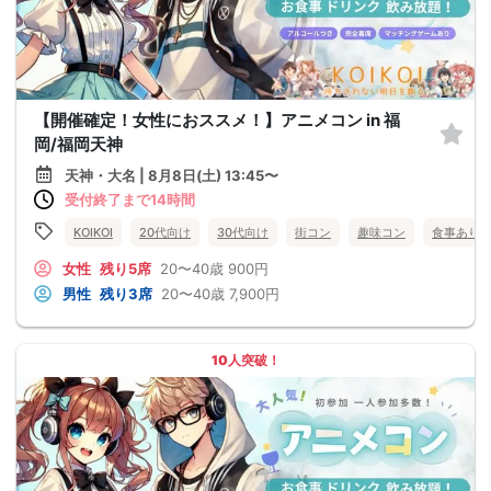
【開催確定！女性におススメ！】アニメコン in 福
岡/福岡天神
天神・大名 | 8月8日(土) 13:45〜
受付終了まで14時間
KOIKOI
20代向け
30代向け
街コン
趣味コン
食事あり
女性
残り5席
20〜40歳
900円
男性
残り3席
20〜40歳
7,900円
10人突破！