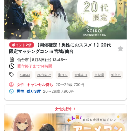
【開催確定！男性におススメ！】20代
ポイント2倍
限定マッチングコン in 宮城/仙台
仙台市 | 8月8日(土) 13:45〜
受付終了まで14時間
KOIKOI
20代向け
街コン
食事あり
宮城県
仙台市
女性
キャンセル待ち
20〜29歳
700円
男性
残り3席
20〜29歳
7,900円
女性先行中！