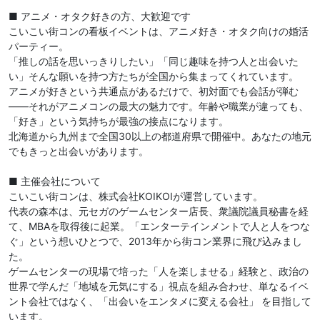
■ アニメ・オタク好きの方、大歓迎です
こいこい街コンの看板イベントは、アニメ好き・オタク向けの婚活
パーティー。
「推しの話を思いっきりしたい」「同じ趣味を持つ人と出会いた
い」そんな願いを持つ方たちが全国から集まってくれています。
アニメが好きという共通点があるだけで、初対面でも会話が弾む
——それがアニメコンの最大の魅力です。年齢や職業が違っても、
「好き」という気持ちが最強の接点になります。
北海道から九州まで全国30以上の都道府県で開催中。あなたの地元
でもきっと出会いがあります。
■ 主催会社について
こいこい街コンは、株式会社KOIKOIが運営しています。
代表の森本は、元セガのゲームセンター店長、衆議院議員秘書を経
て、MBAを取得後に起業。「エンターテインメントで人と人をつな
ぐ」という想いひとつで、2013年から街コン業界に飛び込みまし
た。
ゲームセンターの現場で培った「人を楽しませる」経験と、政治の
世界で学んだ「地域を元気にする」視点を組み合わせ、単なるイベ
ント会社ではなく、「出会いをエンタメに変える会社」 を目指して
います。