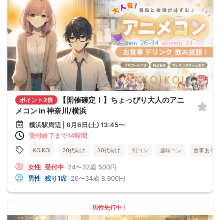
【開催確定！】ちょっぴり大人のアニ
ポイント2倍
メコン in 神奈川/横浜
横浜駅周辺 | 8月8日(土) 13:45〜
受付終了まで14時間
KOIKOI
20代向け
30代向け
街コン
趣味コン
食事あり
女性
受付中
24〜32歳
500円
男性
残り1席
26〜34歳
8,900円
男性先行中！