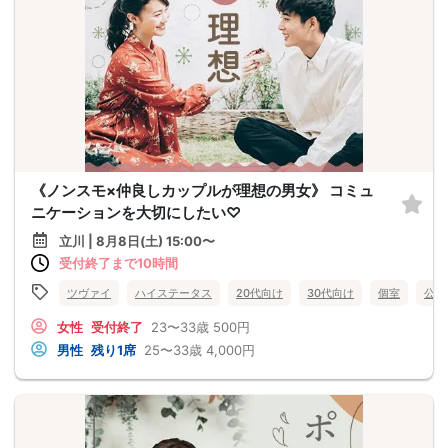
《ノンスモ×仲良しカップルが理想の男女》 コミュ
ニケーションを大切にしたい♡
立川 | 8月8日(土) 15:00〜
受付終了まで10時間
ツヴァイ
ハイステータス
20代向け
30代向け
個室
公務
女性
受付終了
23〜33歳
500円
男性
残り1席
25〜33歳
4,000円