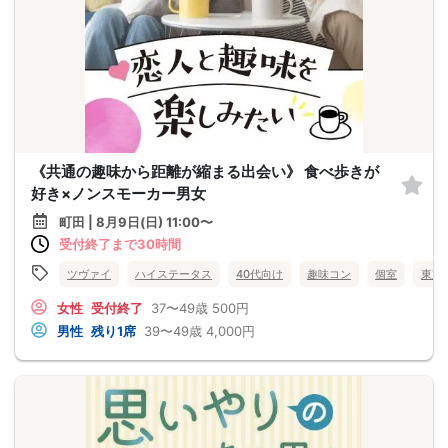
《共通の趣味から距離が縮まる出会い》 食べ歩きが
好き×ノンスモーカー男女
町田 | 8月9日(日) 11:00〜
受付終了まで30時間
ツヴァイ
ハイステータス
40代向け
趣味コン
個室
東京
女性
受付終了
37〜49歳
500円
男性
残り1席
39〜49歳
4,000円