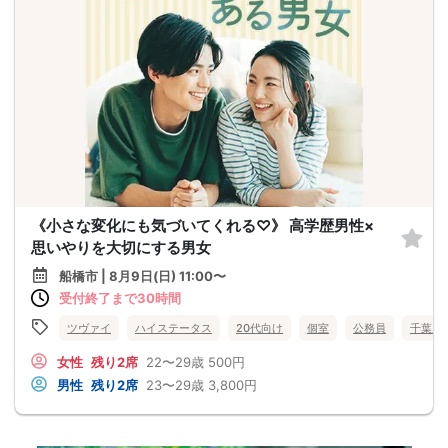
《小さな変化にも気づいてくれる♡》 高学歴男性×
思いやりを大切にする男女
船橋市 | 8月9日(日) 11:00〜
受付終了まで30時間
ツヴァイ
ハイステータス
20代向け
個室
公務員
千葉県
女性
残り2席
22〜29歳
500円
男性
残り2席
23〜29歳
3,800円