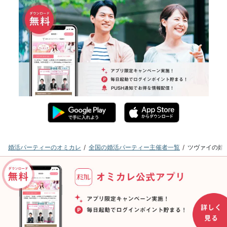
婚活パーティーのオミカレ
全国の婚活パーティー主催者一覧
ツヴァイの婚