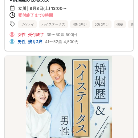
立川 | 8月8日(土) 13:00〜
受付終了まで8時間
ツヴァイ
ハイステータス
40代向け
50代向け
個室
東京
女性
受付終了
39〜50歳
500円
男性
残り2席
41〜52歳
4,500円