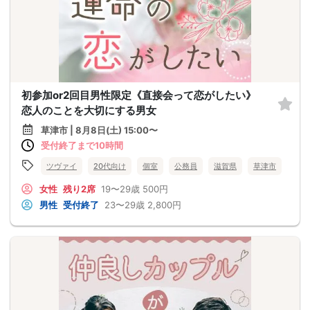
初参加or2回目男性限定《直接会って恋がしたい》
恋人のことを大切にする男女
草津市 | 8月8日(土) 15:00〜
受付終了まで10時間
ツヴァイ
20代向け
個室
公務員
滋賀県
草津市
女性
残り2席
19〜29歳
500円
男性
受付終了
23〜29歳
2,800円