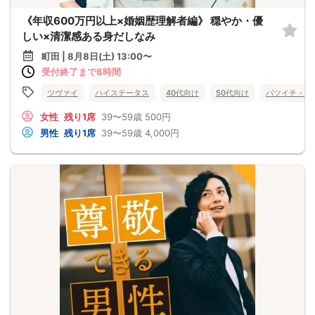
《年収600万円以上×婚姻歴理解者編》 穏やか・優
しい×清潔感ある身だしなみ
町田 | 8月8日(土) 13:00〜
受付終了まで8時間
ツヴァイ
ハイステータス
40代向け
50代向け
バツイチ・再
女性
残り1席
39〜59歳
500円
男性
残り1席
39〜59歳
4,000円