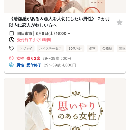
《清潔感がある＆恋人を大切にしたい男性》 ２か月
以内に恋人が欲しい方へ
四日市市 | 8月8日(土) 16:00〜
受付終了まで11時間
ツヴァイ
ハイステータス
30代向け
個室
公務員
三重県
女性
残り2席
29〜39歳
500円
男性
受付終了
29〜39歳
4,000円