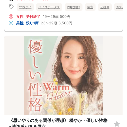
ツヴァイ
ハイステータス
20代向け
個室
公務員
新潟県
女性
受付終了
19〜29歳
500円
男性
残り1席
23〜29歳
3,500円
《思いやりのある関係が理想》 穏やか・優しい性格
×清潔感がある男女