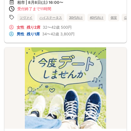
柏市 | 8月8日(土) 16:00〜
受付終了まで11時間
ツヴァイ
ハイステータス
30代向け
40代向け
個室
公務
女性
残り2席
32〜42歳
500円
男性
残り1席
34〜42歳
3,800円