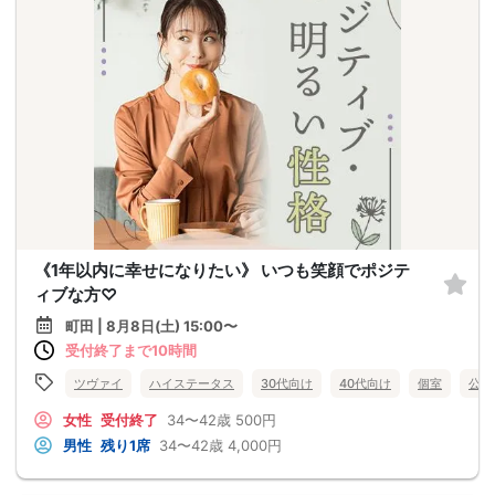
《1年以内に幸せになりたい》 いつも笑顔でポジテ
ィブな方♡
町田 | 8月8日(土) 15:00〜
受付終了まで10時間
ツヴァイ
ハイステータス
30代向け
40代向け
個室
公務
女性
受付終了
34〜42歳
500円
男性
残り1席
34〜42歳
4,000円