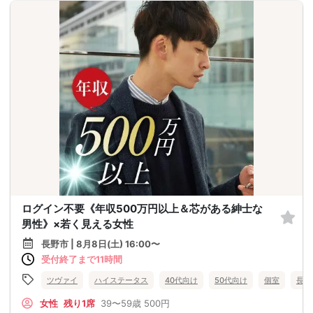
ログイン不要《年収500万円以上＆芯がある紳士な
男性》×若く見える女性
長野市 | 8月8日(土) 16:00〜
受付終了まで11時間
ツヴァイ
ハイステータス
40代向け
50代向け
個室
長野
女性
残り1席
39〜59歳
500円