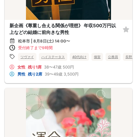
新企画《尊重し合える関係が理想》 年収500万円以
上などの結婚に前向きな男性
松本市 | 8月8日(土) 14:00〜
受付終了まで9時間
ツヴァイ
ハイステータス
40代向け
個室
公務員
長野県
女性
残り1席
38〜47歳
500円
男性
残り2席
39〜49歳
3,500円