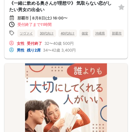
《一緒に飲める奥さんが理想♡》 気取らない恋がし
たい男女の出会い
那覇市 | 8月8日(土) 16:00〜
受付終了まで11時間
ツヴァイ
30代向け
40代向け
個室
沖縄県
那覇市
女性
受付終了
32〜40歳
500円
男性
残り2席
34〜42歳
3,400円