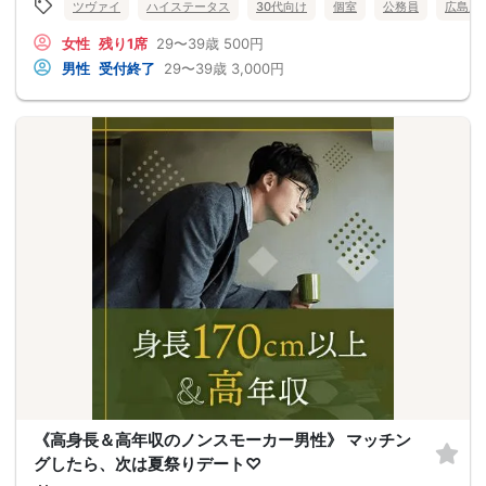
ツヴァイ
ハイステータス
30代向け
個室
公務員
広島県
女性
残り1席
29〜39歳
500円
男性
受付終了
29〜39歳
3,000円
《高身長＆高年収のノンスモーカー男性》 マッチン
グしたら、次は夏祭りデート♡