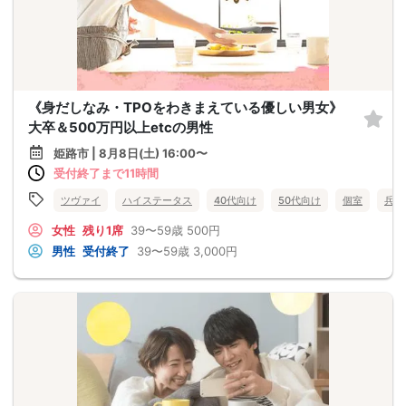
《身だしなみ・TPOをわきまえている優しい男女》
大卒＆500万円以上etcの男性
姫路市 | 8月8日(土) 16:00〜
受付終了まで11時間
ツヴァイ
ハイステータス
40代向け
50代向け
個室
兵庫
女性
残り1席
39〜59歳
500円
男性
受付終了
39〜59歳
3,000円