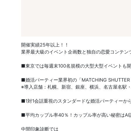
開催実績25年以上！！
業界最大級のイベント企画数と独自の恋愛コンテン
■東京では毎週末100名規模の大型大型イベントも
■婚活パーティー業界初の「MATCHING SHUT
※導入店舗：札幌、新宿、銀座、横浜、名古屋名駅・
■1対1会話重視のスタンダードな婚活パーティーか
■平均カップル率40％！カップル率が高い秘密はAI
中間印象診断では