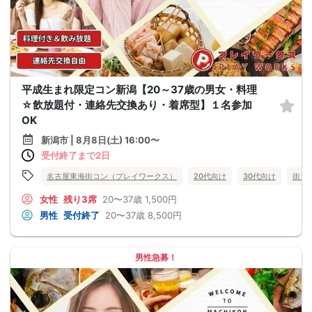
平成生まれ限定コン新潟【20～37歳の男女・料理
☆飲放題付・連絡先交換あり・着席型】１名参加
OK
新潟市 | 8月8日(土) 16:00〜
受付終了まで2日
名古屋東海街コン（プレイワークス）
20代向け
30代向け
街コ
女性
残り3席
20〜37歳
1,500円
男性
受付終了
20〜37歳
8,500円
男性急募！