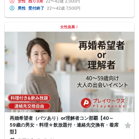
女性
残り3席
22〜42歳
2,000円
男性
受付終了
22〜42歳
7,500円
女性急募！
再婚希望者（バツあり）or理解者コン那覇【40～
59歳の男女・料理☆飲放題付・連絡先交換有・着席
型】