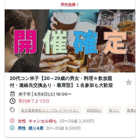
男性急募！
20代コン米子【20～29歳の男女・料理☆飲放題
付・連絡先交換あり・着席型】１名参加も大歓迎
米子市 | 8月8日(土) 16:00〜
受付終了まで2日
名古屋東海街コン（プレイワークス）
20代向け
街コン
食事あ
女性
キャンセル待ち
20〜29歳
2,000円
男性
残り4席
20〜29歳
8,500円