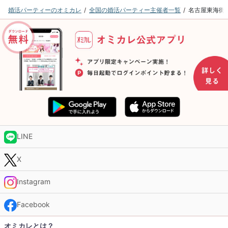
婚活パーティーのオミカレ
全国の婚活パーティー主催者一覧
名古屋東海街
LINE
X
Instagram
Facebook
オミカレとは？