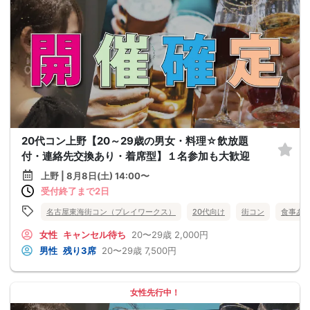
20代コン上野【20～29歳の男女・料理☆飲放題
付・連絡先交換あり・着席型】１名参加も大歓迎
上野 | 8月8日(土) 14:00〜
受付終了まで2日
名古屋東海街コン（プレイワークス）
20代向け
街コン
食事あ
女性
キャンセル待ち
20〜29歳
2,000円
男性
残り3席
20〜29歳
7,500円
女性先行中！