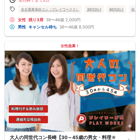
名古屋東海街コン（プレイワークス）
30代向け
40代向け
街コ
女性
残り3席
36〜46歳
2,000円
男性
キャンセル待ち
36〜46歳
8,500円
女性急募！
大人の同世代コン長崎【30～45歳の男女・料理☆