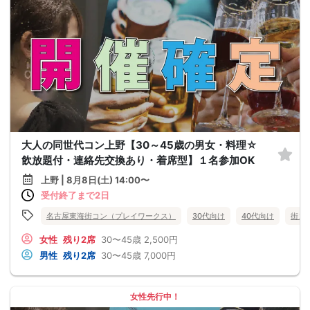
大人の同世代コン上野【30～45歳の男女・料理☆
飲放題付・連絡先交換あり・着席型】１名参加OK
上野 | 8月8日(土) 14:00〜
受付終了まで2日
名古屋東海街コン（プレイワークス）
30代向け
40代向け
街コ
女性
残り2席
30〜45歳
2,500円
男性
残り2席
30〜45歳
7,000円
女性先行中！