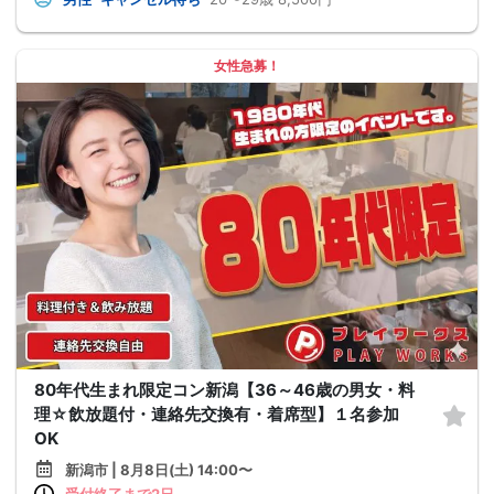
女性急募！
80年代生まれ限定コン新潟【36～46歳の男女・料
理☆飲放題付・連絡先交換有・着席型】１名参加
OK
新潟市 | 8月8日(土) 14:00〜
受付終了まで2日