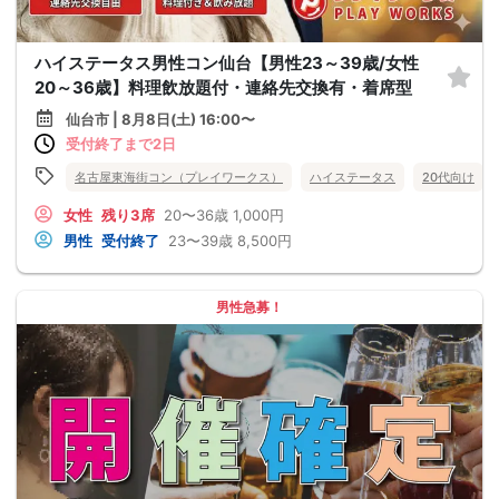
ハイステータス男性コン仙台【男性23～39歳/女性
20～36歳】料理飲放題付・連絡先交換有・着席型
仙台市 | 8月8日(土) 16:00〜
受付終了まで2日
名古屋東海街コン（プレイワークス）
ハイステータス
20代向け
女性
残り3席
20〜36歳
1,000円
男性
受付終了
23〜39歳
8,500円
男性急募！