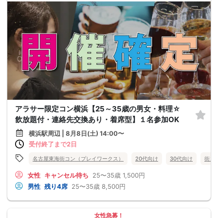
アラサー限定コン横浜【25～35歳の男女・料理☆
飲放題付・連絡先交換あり・着席型】１名参加OK
横浜駅周辺 | 8月8日(土) 14:00〜
受付終了まで2日
名古屋東海街コン（プレイワークス）
20代向け
30代向け
街コ
女性
キャンセル待ち
25〜35歳
1,500円
男性
残り4席
25〜35歳
8,500円
女性急募！