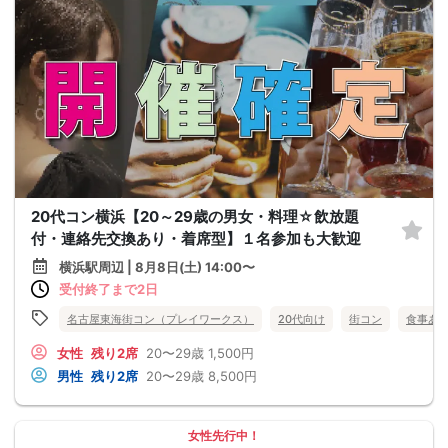
20代コン横浜【20～29歳の男女・料理☆飲放題
付・連絡先交換あり・着席型】１名参加も大歓迎
横浜駅周辺 | 8月8日(土) 14:00〜
受付終了まで2日
名古屋東海街コン（プレイワークス）
20代向け
街コン
食事あ
女性
残り2席
20〜29歳
1,500円
男性
残り2席
20〜29歳
8,500円
女性先行中！