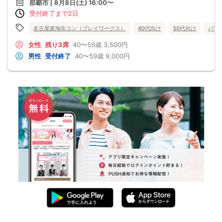
那覇市 | 8月8日(土) 16:00〜
受付終了まで2日
名古屋東海街コン（プレイワークス）
40代向け
50代向け
バツ
女性
残り3席
40〜59歳
3,500円
男性
受付終了
40〜59歳
9,000円