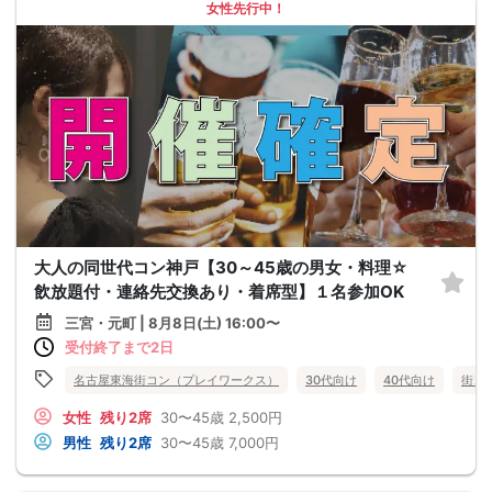
女性先行中！
大人の同世代コン神戸【30～45歳の男女・料理☆
飲放題付・連絡先交換あり・着席型】１名参加OK
三宮・元町 | 8月8日(土) 16:00〜
受付終了まで2日
名古屋東海街コン（プレイワークス）
30代向け
40代向け
街コ
女性
残り2席
30〜45歳
2,500円
男性
残り2席
30〜45歳
7,000円