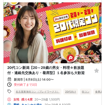
20代コン新潟【20～29歳の男女・料理☆飲放題
付・連絡先交換あり・着席型】１名参加も大歓迎
新潟市 | 8月8日(土) 14:00〜
受付終了まで2日
名古屋東海街コン（プレイワークス）
20代向け
街コン
食事あ
女性
残り4席
20〜29歳
1,500円
男性
キャンセル待ち
20〜29歳
8,500円