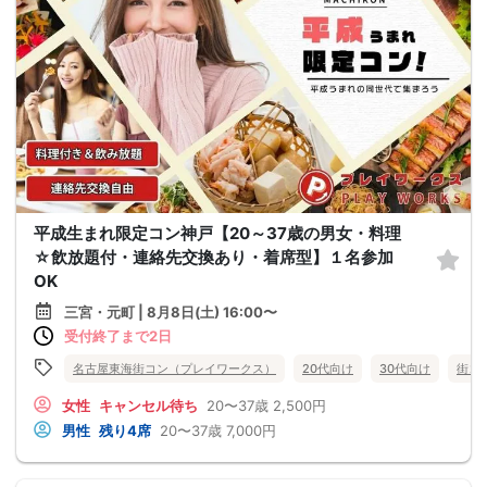
平成生まれ限定コン神戸【20～37歳の男女・料理
☆飲放題付・連絡先交換あり・着席型】１名参加
OK
三宮・元町 | 8月8日(土) 16:00〜
受付終了まで2日
名古屋東海街コン（プレイワークス）
20代向け
30代向け
街コ
女性
キャンセル待ち
20〜37歳
2,500円
男性
残り4席
20〜37歳
7,000円