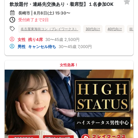
飲放題付・連絡先交換あり・着席型】１名参加OK
長崎市 | 8月8日(土) 15:30〜
受付終了まで2日
名古屋東海街コン（プレイワークス）
30代向け
40代向け
街コ
女性
残り4席
30〜45歳
2,500円
男性
キャンセル待ち
30〜45歳
7,000円
女性急募！