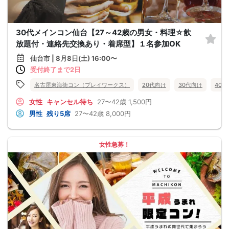
30代メインコン仙台【27～42歳の男女・料理☆飲
放題付・連絡先交換あり・着席型】１名参加OK
仙台市 | 8月8日(土) 16:00〜
受付終了まで2日
名古屋東海街コン（プレイワークス）
20代向け
30代向け
40
女性
キャンセル待ち
27〜42歳
1,500円
男性
残り5席
27〜42歳
8,000円
女性急募！