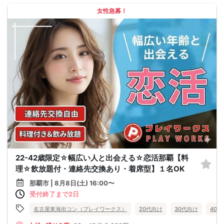
女性急募！
22-42歳限定☆幅広い人と出会える☆恋活那覇【料
理☆飲放題付・連絡先交換あり・着席型】１名OK
那覇市 | 8月8日(土) 16:00〜
受付終了まで2日
名古屋東海街コン（プレイワークス）
20代向け
30代向け
40