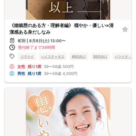
《婚姻歴のある方・理解者編》 穏やか・優しい×清
潔感ある身だしなみ
町田 | 8月8日(土) 13:00〜
受付終了まで38時間
ツヴァイ
ハイステータス
40代向け
50代向け
バツイチ・再
女性
残り1席
39〜59歳
500円
男性
残り1席
39〜59歳
4,000円