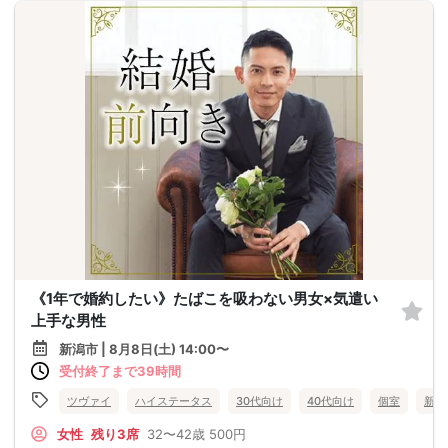
《1年で婚約したい》たばこを吸わない男女×気遣い
上手な男性
新潟市 | 8月8日(土) 14:00〜
受付終了まで39時間
ツヴァイ
ハイステータス
30代向け
40代向け
個室
新潟
女性
残り3席
32〜42歳
500円