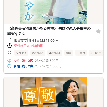
《高身長＆清潔感がある男性》 初婚♡恋人募集中の
誠実な男女
四日市市 | 8月8日(土) 14:00〜
受付終了まで39時間
ツヴァイ
20代向け
30代向け
個室
三重県
四日市市
女性
残り2席
23〜32歳
500円
男性
残り2席
25〜32歳
4,000円