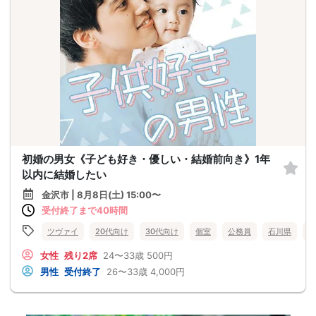
初婚の男女《子ども好き・優しい・結婚前向き》1年
以内に結婚したい
金沢市 | 8月8日(土) 15:00〜
受付終了まで40時間
ツヴァイ
20代向け
30代向け
個室
公務員
石川県
金
女性
残り2席
24〜33歳
500円
男性
受付終了
26〜33歳
4,000円