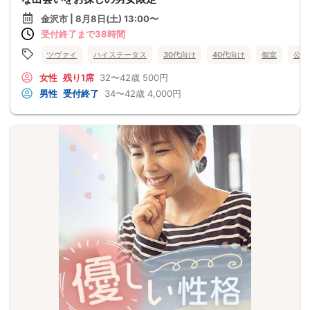
金沢市 | 8月8日(土) 13:00〜
受付終了まで38時間
ツヴァイ
ハイステータス
30代向け
40代向け
個室
公務
女性
残り1席
32〜42歳
500円
男性
受付終了
34〜42歳
4,000円