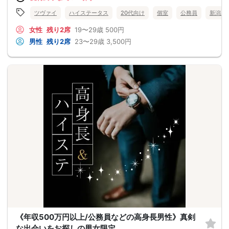
ツヴァイ
ハイステータス
20代向け
個室
公務員
新潟県
女性
残り2席
19〜29歳
500円
男性
残り2席
23〜29歳
3,500円
《年収500万円以上/公務員などの高身長男性》真剣
な出会いをお探しの男女限定