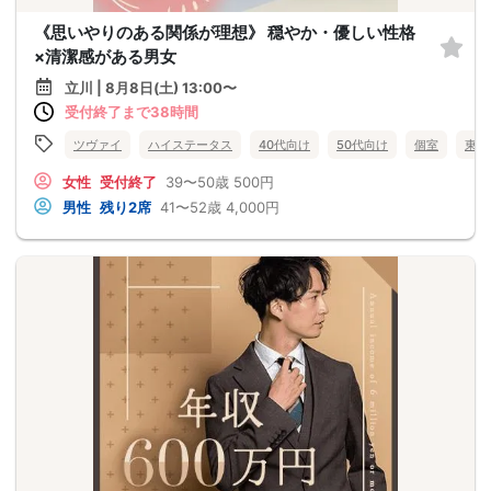
《思いやりのある関係が理想》 穏やか・優しい性格
×清潔感がある男女
立川 | 8月8日(土) 13:00〜
受付終了まで38時間
ツヴァイ
ハイステータス
40代向け
50代向け
個室
東京
女性
受付終了
39〜50歳
500円
男性
残り2席
41〜52歳
4,000円