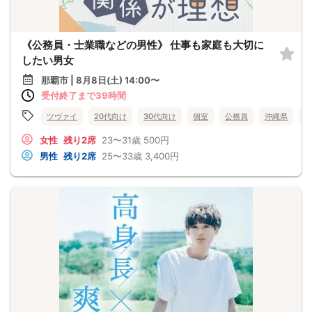
《公務員・士業職などの男性》 仕事も家庭も大切に
したい男女
那覇市 | 8月8日(土) 14:00〜
受付終了まで39時間
ツヴァイ
20代向け
30代向け
個室
公務員
沖縄県
那
女性
残り2席
23〜31歳
500円
男性
残り2席
25〜33歳
3,400円