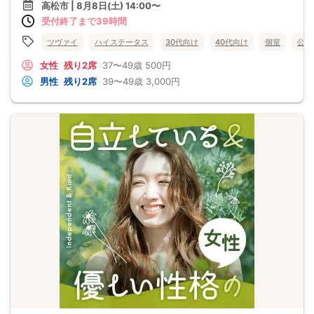
高松市 | 8月8日(土) 14:00〜
受付終了まで39時間
ツヴァイ
ハイステータス
30代向け
40代向け
個室
公務
女性
残り2席
37〜49歳
500円
男性
残り2席
39〜49歳
3,000円