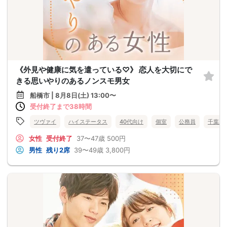
《外見や健康に気を遣っている♡》 恋人を大切にで
きる思いやりのあるノンスモ男女
船橋市 | 8月8日(土) 13:00〜
受付終了まで38時間
ツヴァイ
ハイステータス
40代向け
個室
公務員
千葉県
女性
受付終了
37〜47歳
500円
男性
残り2席
39〜49歳
3,800円