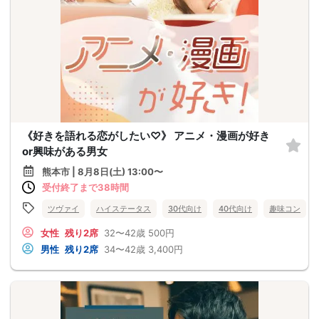
《好きを語れる恋がしたい♡》 アニメ・漫画が好き
or興味がある男女
熊本市 | 8月8日(土) 13:00〜
受付終了まで38時間
ツヴァイ
ハイステータス
30代向け
40代向け
趣味コン
女性
残り2席
32〜42歳
500円
男性
残り2席
34〜42歳
3,400円