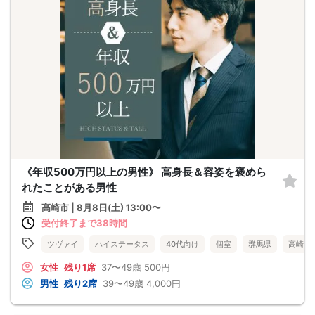
《年収500万円以上の男性》 高身長＆容姿を褒めら
れたことがある男性
高崎市 | 8月8日(土) 13:00〜
受付終了まで38時間
ツヴァイ
ハイステータス
40代向け
個室
群馬県
高崎市
女性
残り1席
37〜49歳
500円
男性
残り2席
39〜49歳
4,000円