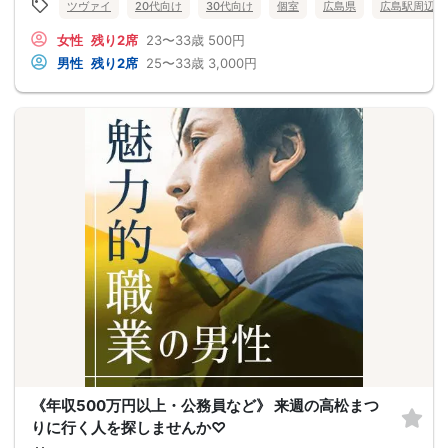
ツヴァイ
20代向け
30代向け
個室
広島県
広島駅周辺
女性
残り2席
23〜33歳
500円
男性
残り2席
25〜33歳
3,000円
《年収500万円以上・公務員など》 来週の高松まつ
りに行く人を探しませんか♡