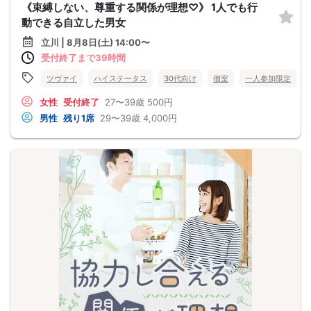
《束縛しない、尊重する関係が理想♡》 1人でも行
動できる自立した男女
立川 | 8月8日(土) 14:00〜
受付終了まで39時間
ツヴァイ
ハイステータス
30代向け
個室
一人参加限定
女性
受付終了
27〜39歳
500円
男性
残り1席
29〜39歳
4,000円