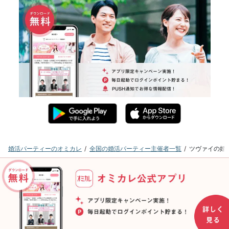
婚活パーティーのオミカレ
全国の婚活パーティー主催者一覧
ツヴァイの婚