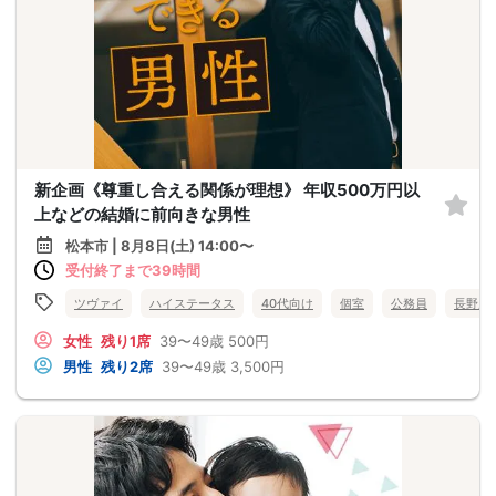
新企画《尊重し合える関係が理想》 年収500万円以
上などの結婚に前向きな男性
松本市 | 8月8日(土) 14:00〜
受付終了まで39時間
ツヴァイ
ハイステータス
40代向け
個室
公務員
長野県
女性
残り1席
39〜49歳
500円
男性
残り2席
39〜49歳
3,500円