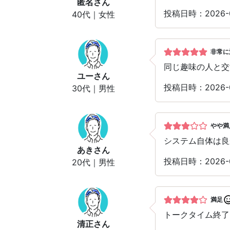
匿名
さん
投稿日時：2026-
40代｜女性
非常に
同じ趣味の人と交
ユー
さん
投稿日時：2026-
30代｜男性
やや満
システム自体は良
あき
さん
投稿日時：2026-
20代｜男性
満足
トークタイム終了
清正
さん