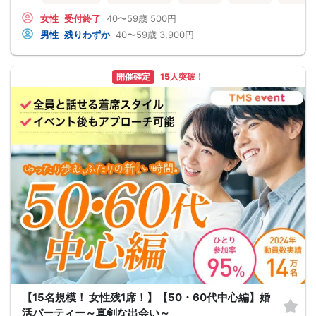
女性
受付終了
40〜59歳
500円
男性
残りわずか
40〜59歳
3,900円
開催確定
15人突破！
【15名規模！ 女性残1席！】【50・60代中心編】婚
活パーティー～真剣な出会い～