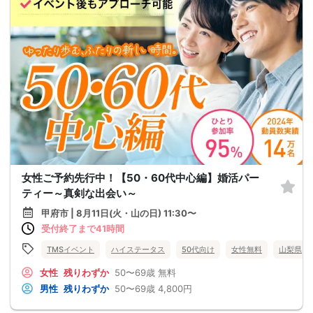
女性ご予約先行中！【50・60代中心編】婚活パー
ティー～真剣な出会い～
甲府市 | 8月11日(火・山の日) 11:30〜
受付終了まで41時間
TMSイベント
ハイステータス
50代向け
女性無料
山梨県
女性
残りわずか
50〜69歳
無料
男性
残りわずか
50〜69歳
4,800円