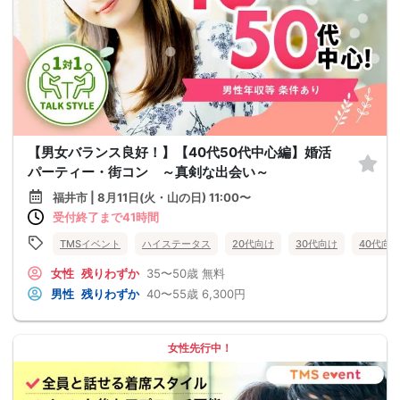
【男女バランス良好！】【40代50代中心編】婚活
パーティー・街コン ～真剣な出会い～
福井市 | 8月11日(火・山の日) 11:00〜
受付終了まで41時間
TMSイベント
ハイステータス
20代向け
30代向け
40代向
女性
残りわずか
35〜50歳
無料
男性
残りわずか
40〜55歳
6,300円
女性先行中！