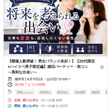
【開催人数突破！ 男女バランス良好！】【20代限定
×ハイスペ男子限定編】婚活パーティー・街コン
～真剣な出会い～
福井市 | 8月11日(火・山の日) 13:00〜
受付終了まで43時間
TMSイベント
20代向け
30代向け
女性無料
福井県
福井
女性
残りわずか
20〜29歳
無料
男性
残りわずか
20〜29歳
6,300円