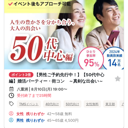
【男性ご予約先行中！】【50代中心
ポイント2倍
編】婚活パーティー・街コン ～真剣な出会い～
八重洲 | 8月10日(月) 19:00〜
受付終了まで25時間
TMSイベント
40代向け
50代向け
女性無料
東京都
八重
女性
残りわずか
42〜58歳
無料
男性
残りわずか
45〜65歳
4,500円