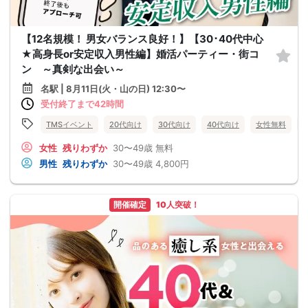
【12名規模！ 男女バランス良好！】【30･40代中心
★高身長or安定収入男性編】婚活パーティー・街コ
ン ～真剣な出会い～
名駅 | 8月11日(火・山の日) 12:30〜
受付終了まで42時間
TMSイベント
20代向け
30代向け
40代向け
女性無料
女性
残りわずか
30〜49歳
無料
男性
残りわずか
30〜49歳
4,800円
開催確定
10人突破！