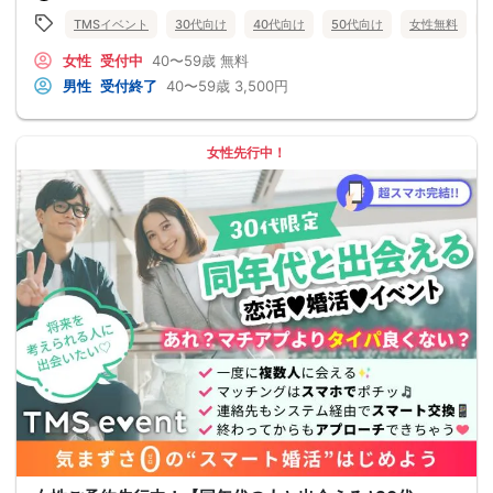
TMSイベント
30代向け
40代向け
50代向け
女性無料
女性
受付中
40〜59歳
無料
男性
受付終了
40〜59歳
3,500円
女性先行中！