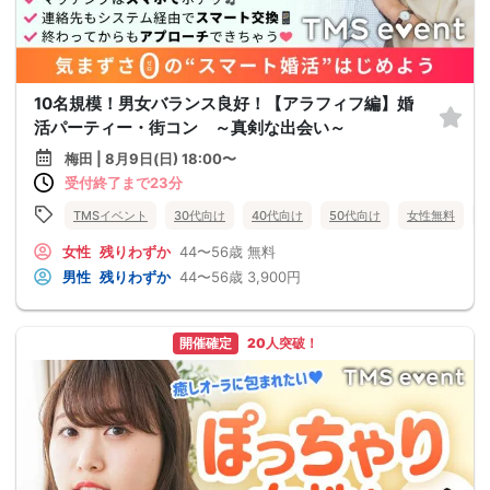
10名規模！男女バランス良好！【アラフィフ編】婚
活パーティー・街コン ～真剣な出会い～
梅田 | 8月9日(日) 18:00〜
受付終了まで23分
TMSイベント
30代向け
40代向け
50代向け
女性無料
女性
残りわずか
44〜56歳
無料
男性
残りわずか
44〜56歳
3,900円
開催確定
20人突破！