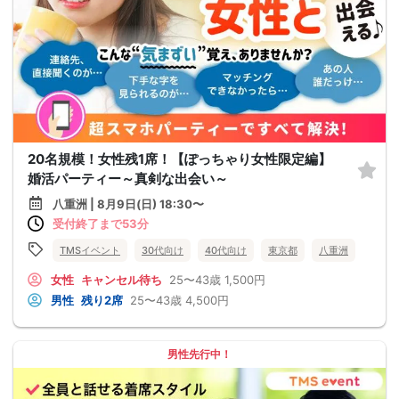
20名規模！女性残1席！【ぽっちゃり女性限定編】
婚活パーティー～真剣な出会い～
八重洲 | 8月9日(日) 18:30〜
受付終了まで53分
TMSイベント
30代向け
40代向け
東京都
八重洲
女性
キャンセル待ち
25〜43歳
1,500円
男性
残り2席
25〜43歳
4,500円
男性先行中！