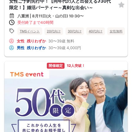
女性ご予約先行中！【同年代の人と出会える♪30代
限定！】婚活パーティー～真剣な出会い～
八重洲 | 8月11日(火・山の日) 10:30〜
受付終了まで40時間
TMSイベント
20代向け
30代向け
40代向け
女性無料
女性
残りわずか
30〜39歳
無料
男性
残りわずか
30〜39歳
4,000円
開催確定
12人突破！