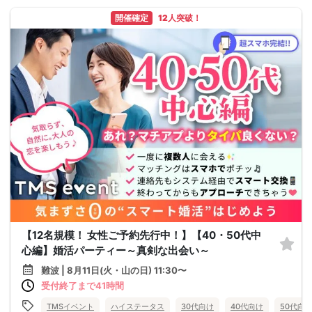
開催確定
12人突破！
【12名規模！ 女性ご予約先行中！】【40・50代中
心編】婚活パーティー～真剣な出会い～
難波 | 8月11日(火・山の日) 11:30〜
受付終了まで41時間
TMSイベント
ハイステータス
30代向け
40代向け
50代向