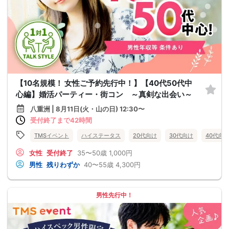
【10名規模！ 女性ご予約先行中！】【40代50代中
心編】婚活パーティー・街コン ～真剣な出会い～
八重洲 | 8月11日(火・山の日) 12:30〜
受付終了まで42時間
TMSイベント
ハイステータス
20代向け
30代向け
40代向
女性
受付終了
35〜50歳
1,000円
男性
残りわずか
40〜55歳
4,300円
男性先行中！