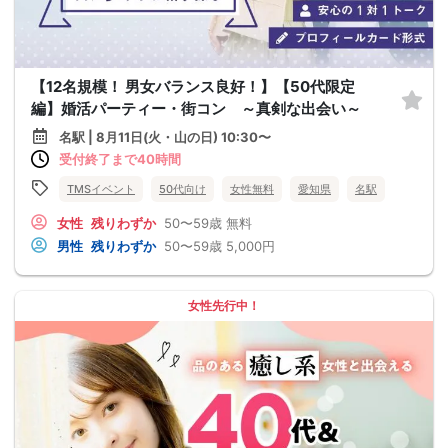
【12名規模！ 男女バランス良好！】【50代限定
編】婚活パーティー・街コン ～真剣な出会い～
名駅 | 8月11日(火・山の日) 10:30〜
受付終了まで40時間
TMSイベント
50代向け
女性無料
愛知県
名駅
女性
残りわずか
50〜59歳
無料
男性
残りわずか
50〜59歳
5,000円
女性先行中！