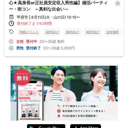
心★高身長or正社員安定収入男性編】婚活パーティ
ー・街コン ～真剣な出会い～
甲府市 | 8月11日(火・山の日) 13:15〜
受付終了まで43時間
TMSイベント
20代向け
30代向け
40代向け
女性無料
女性
受付中
20〜39歳
無料
男性
受付終了
20〜39歳
5,800円