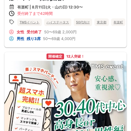
有楽町 | 8月11日(火・山の日) 12:30〜
受付終了まで42時間
TMSイベント
ハイステータス
50代向け
東京都
有楽町
女性
受付終了
50〜69歳
2,000円
男性
残り3席
50〜69歳
4,000円
開催確定
12人突破！