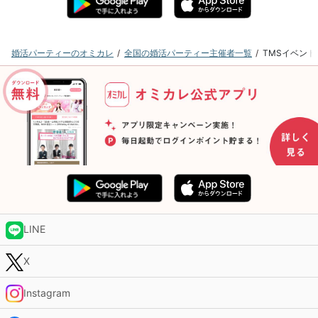
婚活パーティーのオミカレ
全国の婚活パーティー主催者一覧
TMSイベン
LINE
X
Instagram