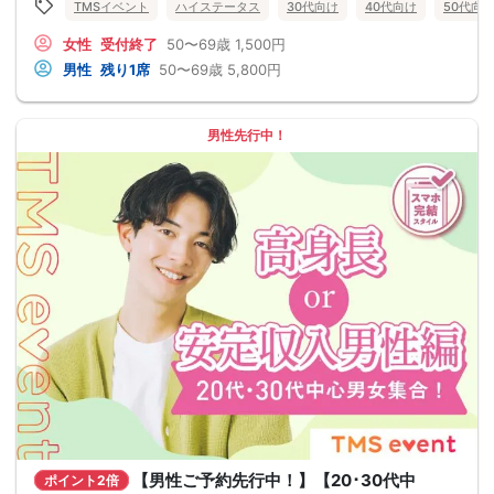
TMSイベント
ハイステータス
30代向け
40代向け
50代向
女性
受付終了
50〜69歳
1,500円
男性
残り1席
50〜69歳
5,800円
男性先行中！
【男性ご予約先行中！】【20･30代中
ポイント2倍