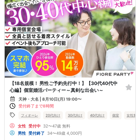
【18名規模！ 男性ご予約先行中！】【30代40代中
心編】個室婚活パーティー～真剣な出会い～
天神・大名 | 8月10日(月) 19:00〜
受付終了まで8時間
フィオーレ
20代向け
30代向け
40代向け
個室
女性無
女性
受付中
32〜47歳
無料
男性
受付終了
34〜49歳
4,000円