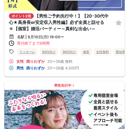
【男性ご予約先行中！】【20･30代中
ポイント2倍
心★高身長or安定収入男性編】必ず全員と話せる
☆【個室】婚活パーティー～真剣な出会い～
名駅 | 8月10日(月) 19:00〜
受付終了まで8時間
フィオーレ
20代向け
30代向け
個室
女性無料
愛知県
女性
残りわずか
20〜39歳
無料
男性
残りわずか
20〜39歳
4,500円
男性先行中！