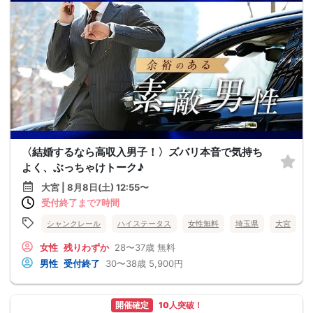
〈結婚するなら高収入男子！〉ズバリ本音で気持ち
よく、ぶっちゃけトーク♪
大宮 | 8月8日(土) 12:55〜
受付終了まで7時間
シャンクレール
ハイステータス
女性無料
埼玉県
大宮
女性
残りわずか
28〜37歳
無料
男性
受付終了
30〜38歳
5,900円
開催確定
10人突破！