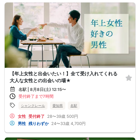
【年上女性と出会いたい！】全て受け入れてくれる
大人な女性との出会いの場★
名駅 | 8月8日(土) 12:15〜
受付終了まで7時間
シャンクレール
愛知県
名駅
女性
受付終了
28〜39歳
500円
男性
残りわずか
24〜33歳
4,700円