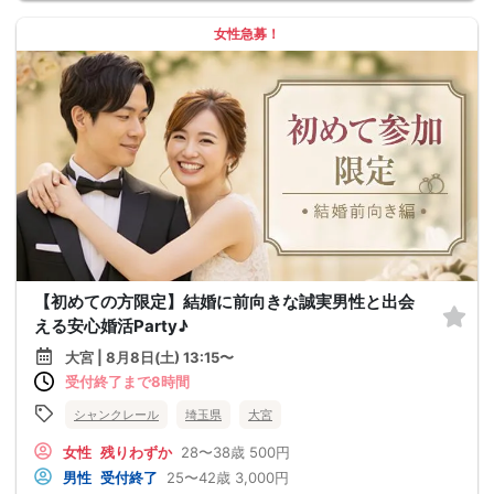
女性急募！
【初めての方限定】結婚に前向きな誠実男性と出会
える安心婚活Party♪
大宮 | 8月8日(土) 13:15〜
受付終了まで8時間
シャンクレール
埼玉県
大宮
女性
残りわずか
28〜38歳
500円
男性
受付終了
25〜42歳
3,000円