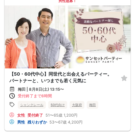
男性急募！
【50・60代中心】同世代と出会えるパーティー。
パートナーと、いつまでも若く元気に
梅田 | 8月8日(土) 13:15〜
受付終了まで8時間
シャンクレール
50代向け
大阪府
梅田
女性
受付終了
51〜65歳
1,200円
男性
残りわずか
53〜67歳
4,200円