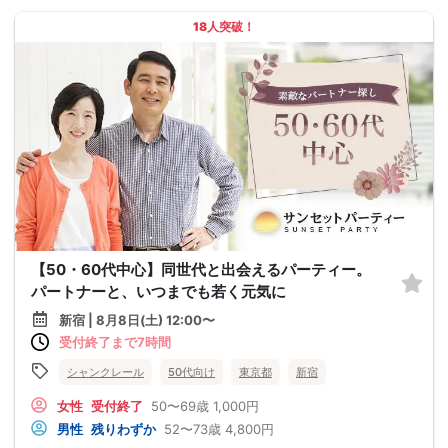
18人突破！
【50・60代中心】同世代と出会えるパーティー。
パートナーと、いつまでも若く元気に
新宿 | 8月8日(土) 12:00〜
受付終了まで7時間
シャンクレール
50代向け
東京都
新宿
女性
受付終了
50〜69歳
1,000円
男性
残りわずか
52〜73歳
4,800円