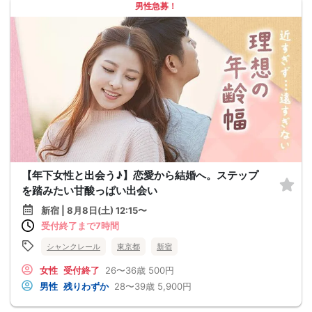
男性急募！
【年下女性と出会う♪】恋愛から結婚へ。ステップ
を踏みたい甘酸っぱい出会い
新宿 | 8月8日(土) 12:15〜
受付終了まで7時間
シャンクレール
東京都
新宿
女性
受付終了
26〜36歳
500円
男性
残りわずか
28〜39歳
5,900円