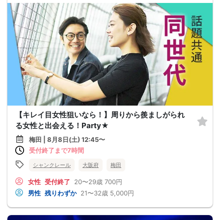
【キレイ目女性狙いなら！】周りから羨ましがられ
る女性と出会える！Party★
梅田 | 8月8日(土) 12:45〜
受付終了まで7時間
シャンクレール
大阪府
梅田
女性
受付終了
20〜29歳
700円
男性
残りわずか
21〜32歳
5,000円