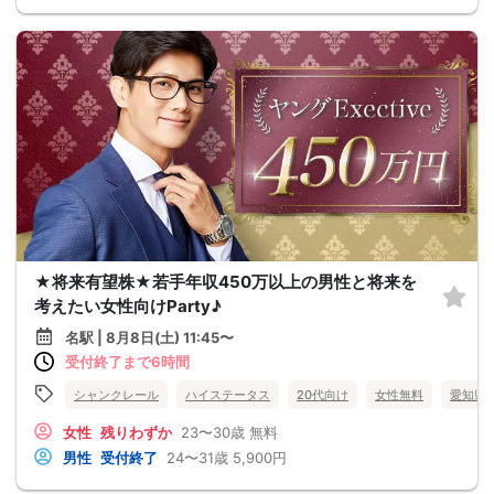
★将来有望株★若手年収450万以上の男性と将来を
考えたい女性向けParty♪
名駅 | 8月8日(土) 11:45〜
受付終了まで6時間
シャンクレール
ハイステータス
20代向け
女性無料
愛知県
女性
残りわずか
23〜30歳
無料
男性
受付終了
24〜31歳
5,900円