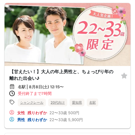
【甘えたい！】大人の年上男性と、ちょっぴり年の
離れた出会い♪
名駅 | 8月8日(土) 12:15〜
受付終了まで7時間
シャンクレール
20代向け
愛知県
名駅
女性
残りわずか
22〜33歳
500円
男性
残りわずか
22〜33歳
5,900円