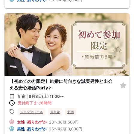
【初めての方限定】結婚に前向きな誠実男性と出会
える安心婚活Party♪
新宿 | 8月8日(土) 11:00〜
受付終了まで6時間
シャンクレール
東京都
新宿
女性
残りわずか
23〜38歳
500円
男性
残りわずか
25〜42歳
3,000円