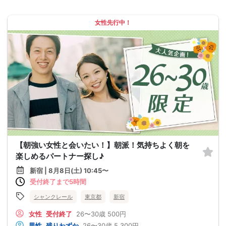
女性先行中！
【朝強い女性と会いたい！】朝派！気持ちよく朝を
楽しめるパートナー探し♪
新宿 | 8月8日(土) 10:45〜
受付終了まで5時間
シャンクレール
東京都
新宿
女性
受付終了
26〜30歳
500円
男性
残りわずか
26〜30歳
5,300円