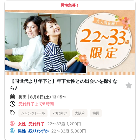
男性急募！
【同世代より年下と】年下女性との出会いを探すな
ら♪
梅田 | 8月8日(土) 13:15〜
受付終了まで8時間
シャンクレール
20代向け
大阪府
梅田
女性
受付終了
22〜33歳
1,200円
男性
残りわずか
22〜33歳
5,000円