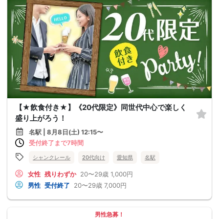
【★飲食付き★】《20代限定》同世代中心で楽しく
盛り上がろう！
名駅 | 8月8日(土) 12:15〜
受付終了まで7時間
シャンクレール
20代向け
愛知県
名駅
女性
残りわずか
20〜29歳
1,000円
男性
受付終了
20〜29歳
7,000円
男性急募！