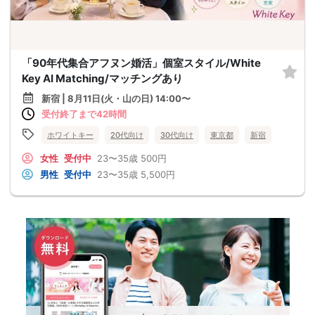
「90年代集合アフヌン婚活」個室スタイル/White
Key AI Matching/マッチングあり
新宿 | 8月11日(火・山の日) 14:00〜
受付終了まで42時間
ホワイトキー
20代向け
30代向け
東京都
新宿
女性
受付中
23〜35歳
500円
男性
受付中
23〜35歳
5,500円