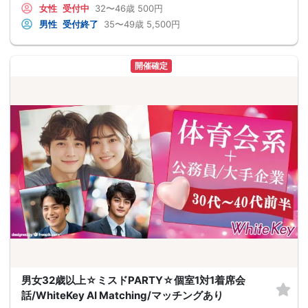
女性
受付中
32〜46歳
500円
男性
受付終了
35〜49歳
5,500円
開催確定
男女32歳以上☆ミスドPARTY☆個室1対1着席会
話/WhiteKey AI Matching/マッチングあり