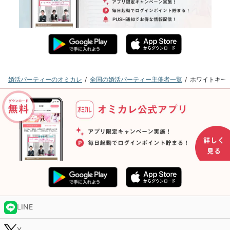
婚活パーティーのオミカレ
全国の婚活パーティー主催者一覧
ホワイトキー
LINE
X