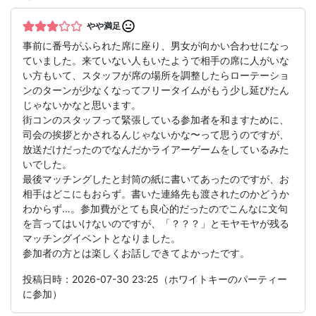
やや満足
事前に番号がふられた席に座り、男女が向かい合わせになっ
ていました。来ていない人もいたようで相手の席に人がいな
い方もいて、スタッフが席の場所を調整したらローテーショ
ンのターンが少なくなってフリータイムがもう少し延びたん
じゃないかなと思います。
街コンのスタッフって緊張している参加者を和ますために、
司会の挨拶とかされるんじゃないかな〜って思うのですが、
放送だけだったのでなんだかライアーゲームをしているみた
いでした。
最後マッチングしたと封筒の紙に書いてあったのですが、お
相手はどこにもおらず。書いた連絡先も渡されたのかどうか
わからず…。参加費がとても良心的だったのでこんなに文句
を言ってはいけないのですが、「？？？」とモヤモヤが残る
マッチングイベントとなりました。
参加者の方とは楽しくお話しできてよかったです。
投稿日時：2026-07-30 23:25（ホワイトキーのパーティー
に参加）