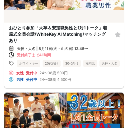
おひとり参加「大卒＆安定職男性と1対1トーク」着
席式全員会話/WhiteKey AI Matching/マッチング
あり
天神・大名 | 8月11日(火・山の日) 12:45〜
受付終了まで41時間
ホワイトキー
20代向け
30代向け
福岡県
天神・大名
女性
受付中
24〜38歳
500円
男性
受付中
24〜38歳
4,500円