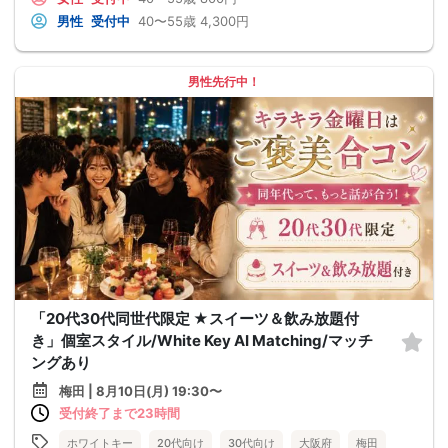
男性
受付中
40〜55歳
4,300円
男性先行中！
「20代30代同世代限定 ★スイーツ＆飲み放題付
き」個室スタイル/White Key AI Matching/マッチ
ングあり
梅田 | 8月10日(月) 19:30〜
受付終了まで23時間
ホワイトキー
20代向け
30代向け
大阪府
梅田