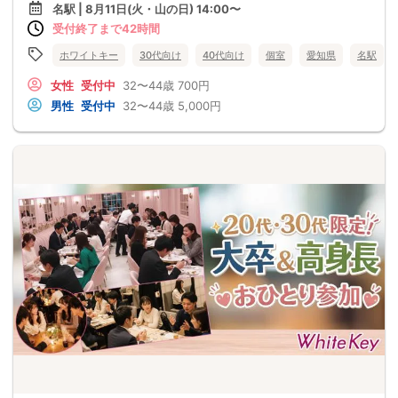
名駅 | 8月11日(火・山の日) 14:00〜
受付終了まで42時間
ホワイトキー
30代向け
40代向け
個室
愛知県
名駅
女性
受付中
32〜44歳
700円
男性
受付中
32〜44歳
5,000円