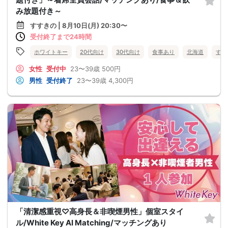
み放題付き～
すすきの | 8月10日(月) 20:30〜
受付終了まで24時間
ホワイトキー
20代向け
30代向け
食事あり
北海道
すす
女性
受付中
23〜39歳
500円
男性
受付終了
23〜39歳
4,300円
「清潔感重視♡高身長＆非喫煙男性」個室スタイ
ル/White Key AI Matching/マッチングあり