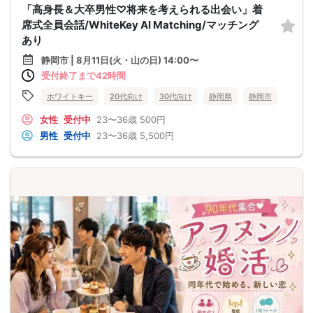
「高身長＆大卒男性♡将来を考えられる出会い」着
席式全員会話/WhiteKey AI Matching/マッチング
あり
静岡市 | 8月11日(火・山の日) 14:00〜
受付終了まで42時間
ホワイトキー
20代向け
30代向け
静岡県
静岡市
女性
受付中
23〜36歳
500円
男性
受付中
23〜36歳
5,500円