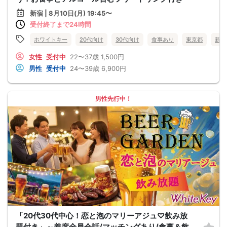
新宿 | 8月10日(月) 19:45〜
受付終了まで24時間
ホワイトキー
20代向け
30代向け
食事あり
東京都
新宿
女性
受付中
22〜37歳
1,500円
男性
受付中
24〜39歳
6,900円
男性先行中！
「20代30代中心！恋と泡のマリーアジュ♡飲み放
題付き」～着席全員会話/マッチングあり/食事＆飲