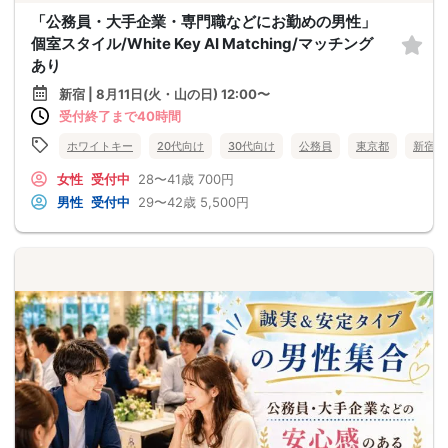
「公務員・大手企業・専門職などにお勤めの男性」
個室スタイル/White Key AI Matching/マッチング
あり
新宿 | 8月11日(火・山の日) 12:00〜
受付終了まで40時間
ホワイトキー
20代向け
30代向け
公務員
東京都
新宿
女性
受付中
28〜41歳
700円
男性
受付中
29〜42歳
5,500円