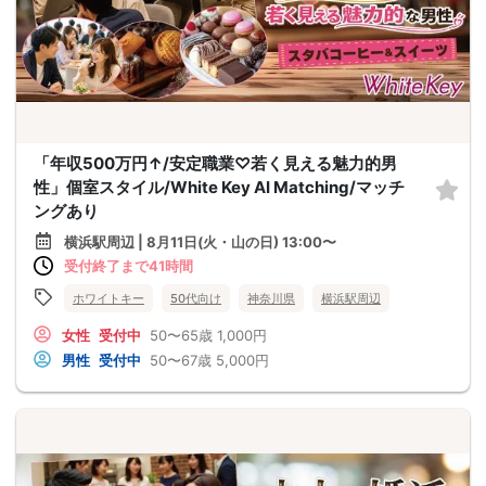
「年収500万円↑/安定職業♡若く見える魅力的男
性」個室スタイル/White Key AI Matching/マッチ
ングあり
横浜駅周辺 | 8月11日(火・山の日) 13:00〜
受付終了まで41時間
ホワイトキー
50代向け
神奈川県
横浜駅周辺
女性
受付中
50〜65歳
1,000円
男性
受付中
50〜67歳
5,000円