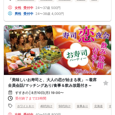
女性
受付中
24〜37歳
500円
男性
受付中
24〜38歳
4,000円
「美味しいお寿司と、大人の恋が始まる夜」～着席
全員会話/マッチングあり/食事＆飲み放題付き～
すすきの | 8月10日(月) 19:00〜
受付終了まで23時間
ホワイトキー
40代向け
50代向け
食事あり
北海道
すす
女性
受付中
40〜55歳
800円