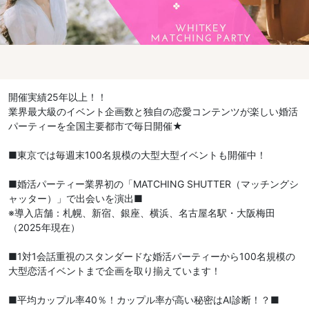
開催実績25年以上！！
業界最大級のイベント企画数と独自の恋愛コンテンツが楽しい婚活
パーティーを全国主要都市で毎日開催★
■東京では毎週末100名規模の大型大型イベントも開催中！
■婚活パーティー業界初の「MATCHING SHUTTER（マッチングシ
ャッター）」で出会いを演出■
※導入店舗：札幌、新宿、銀座、横浜、名古屋名駅・大阪梅田
（2025年現在）
■1対1会話重視のスタンダードな婚活パーティーから100名規模の
大型恋活イベントまで企画を取り揃えています！
■平均カップル率40％！カップル率が高い秘密はAI診断！？■