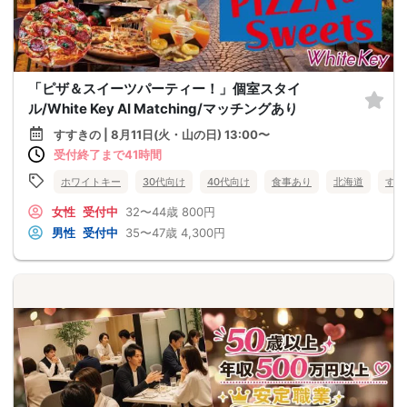
「ピザ＆スイーツパーティー！」個室スタイ
ル/White Key AI Matching/マッチングあり
すすきの | 8月11日(火・山の日) 13:00〜
受付終了まで41時間
ホワイトキー
30代向け
40代向け
食事あり
北海道
すす
女性
受付中
32〜44歳
800円
男性
受付中
35〜47歳
4,300円