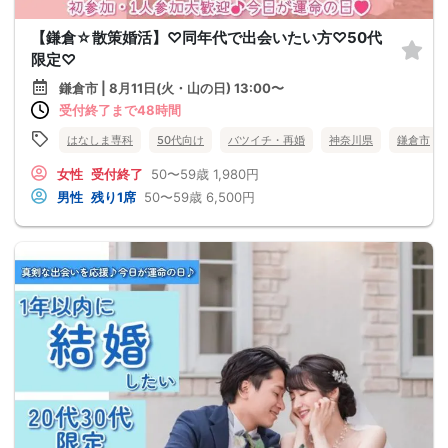
【鎌倉☆散策婚活】♡同年代で出会いたい方♡50代
限定♡
鎌倉市 | 8月11日(火・山の日) 13:00〜
受付終了まで48時間
はなしま専科
50代向け
バツイチ・再婚
神奈川県
鎌倉市
女性
受付終了
50〜59歳
1,980円
男性
残り1席
50〜59歳
6,500円