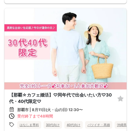
【那覇☆カフェ婚活】♡同年代で出会いたい方♡30
代・40代限定♡
那覇市 | 8月11日(火・山の日) 12:30〜
受付終了まで48時間
はなしま専科
30代向け
40代向け
バツイチ・再婚
沖縄県