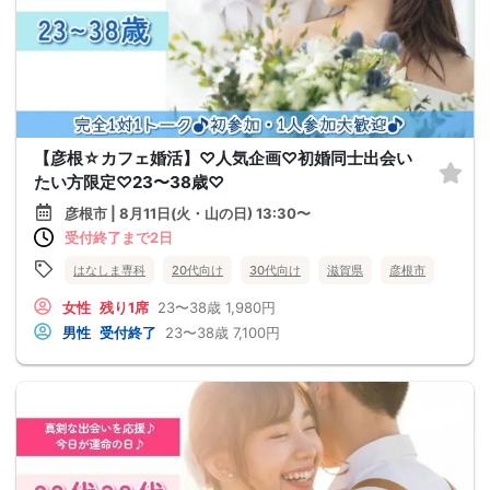
【彦根☆カフェ婚活】♡人気企画♡初婚同士出会い
たい方限定♡23〜38歳♡
彦根市 | 8月11日(火・山の日) 13:30〜
受付終了まで2日
はなしま専科
20代向け
30代向け
滋賀県
彦根市
女性
残り1席
23〜38歳
1,980円
男性
受付終了
23〜38歳
7,100円