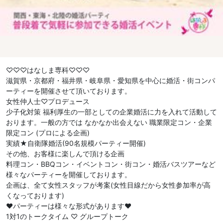
♡♡♡はなしま専科♡♡♡
滋賀県・京都府・福井県・岐阜県・愛知県を中心に婚活・街コンパ
ーティーを開催させて頂いております。
女性仲人士♡プロデュース
少子化対策 福利厚生の一部としての企業婚活に力を入れて活動して
おります。一般の方では なかなか出会えない 職業限定コン・企業
限定コン (プロによる企画)
実績★自衛隊婚活(90名規模パーティー開催)
その他、お客様に楽しんで頂ける企画
料理コン・BBQコン・イベントコン・街コン・婚活バスツアーなど
様々なパーティーを開催しております。
企画は、全て女性スタッフが考案(女性目線だから女性参加率が高
くなっております)
❤︎パーティーは様々な形式があります❤︎
1対1のトークタイム ♡ グループトーク