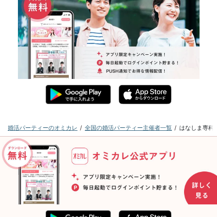
婚活パーティーのオミカレ
全国の婚活パーティー主催者一覧
はなしま専科