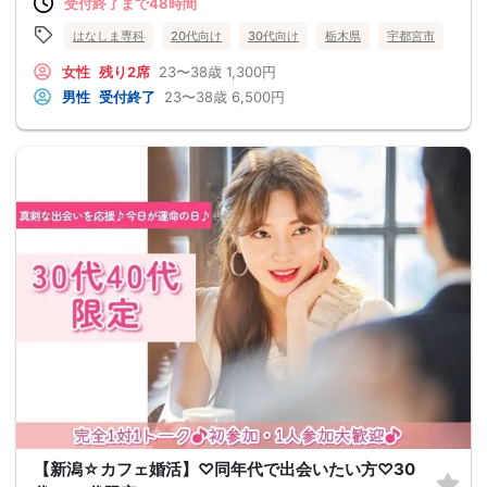
受付終了まで48時間
はなしま専科
20代向け
30代向け
栃木県
宇都宮市
女性
残り2席
23〜38歳
1,300円
男性
受付終了
23〜38歳
6,500円
【新潟☆カフェ婚活】♡同年代で出会いたい方♡30