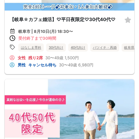
【岐阜☆カフェ婚活】♡平日夜限定♡30代40代♡
岐阜市 | 8月10日(月) 18:30〜
受付終了まで30時間
はなしま専科
30代向け
40代向け
バツイチ・再婚
岐阜県
女性
残り2席
30〜49歳
1,500円
男性
キャンセル待ち
30〜49歳
6,980円