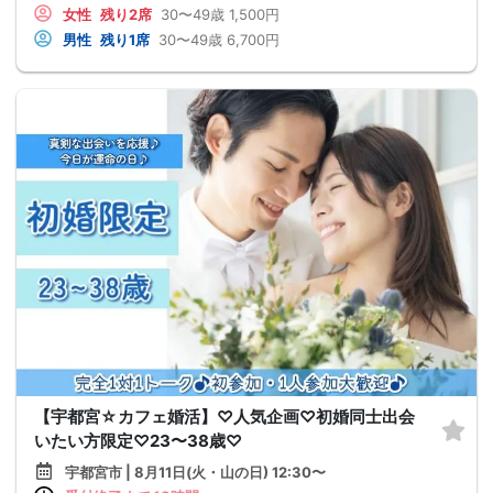
女性
残り2席
30〜49歳
1,500円
男性
残り1席
30〜49歳
6,700円
【宇都宮☆カフェ婚活】♡人気企画♡初婚同士出会
いたい方限定♡23〜38歳♡
宇都宮市 | 8月11日(火・山の日) 12:30〜