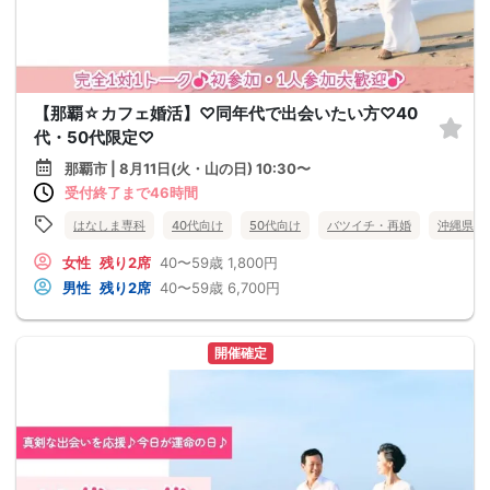
【那覇☆カフェ婚活】♡同年代で出会いたい方♡40
代・50代限定♡
那覇市 | 8月11日(火・山の日) 10:30〜
受付終了まで46時間
はなしま専科
40代向け
50代向け
バツイチ・再婚
沖縄県
女性
残り2席
40〜59歳
1,800円
男性
残り2席
40〜59歳
6,700円
開催確定