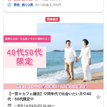
男性
残り2席
30〜49歳
6,700円
開催確定
【一宮☆カフェ婚活】♡同年代で出会いたい方♡40
代・50代限定♡
一宮市 | 8月9日(日) 15:30〜