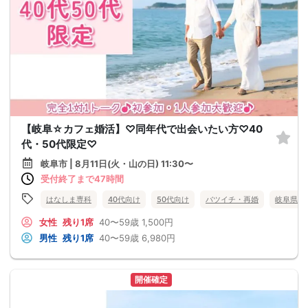
【岐阜☆カフェ婚活】♡同年代で出会いたい方♡40
代・50代限定♡
岐阜市 | 8月11日(火・山の日) 11:30〜
受付終了まで47時間
はなしま専科
40代向け
50代向け
バツイチ・再婚
岐阜県
女性
残り1席
40〜59歳
1,500円
男性
残り1席
40〜59歳
6,980円
開催確定