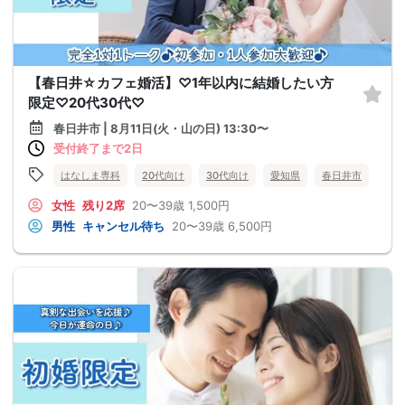
【春日井☆カフェ婚活】♡1年以内に結婚したい方
限定♡20代30代♡
春日井市 | 8月11日(火・山の日) 13:30〜
受付終了まで2日
はなしま専科
20代向け
30代向け
愛知県
春日井市
女性
残り2席
20〜39歳
1,500円
男性
キャンセル待ち
20〜39歳
6,500円