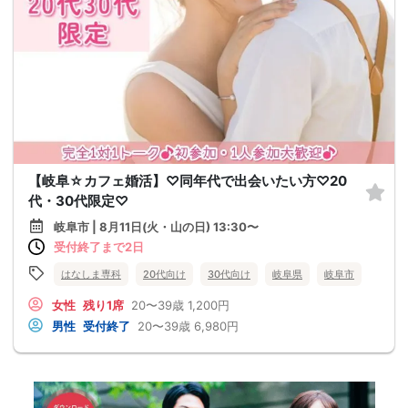
【岐阜☆カフェ婚活】♡同年代で出会いたい方♡20
代・30代限定♡
岐阜市 | 8月11日(火・山の日) 13:30〜
受付終了まで2日
はなしま専科
20代向け
30代向け
岐阜県
岐阜市
女性
残り1席
20〜39歳
1,200円
男性
受付終了
20〜39歳
6,980円