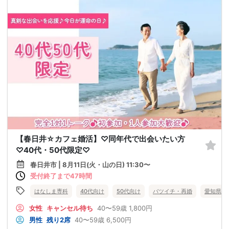
【春日井☆カフェ婚活】♡同年代で出会いたい方
♡40代・50代限定♡
春日井市 | 8月11日(火・山の日) 11:30〜
受付終了まで47時間
はなしま専科
40代向け
50代向け
バツイチ・再婚
愛知県
女性
キャンセル待ち
40〜59歳
1,800円
男性
残り2席
40〜59歳
6,500円