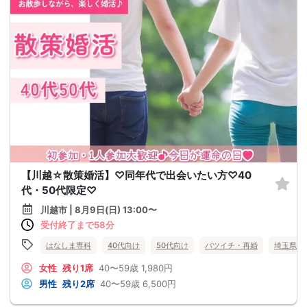
【川越☆散策婚活】♡同年代で出会いたい方♡40
代・50代限定♡
川越市 | 8月9日(日) 13:00〜
受付終了まで58分
はなしま専科
40代向け
50代向け
バツイチ・再婚
埼玉県
女性
残り1席
40〜59歳
1,980円
男性
残り2席
40〜59歳
6,500円