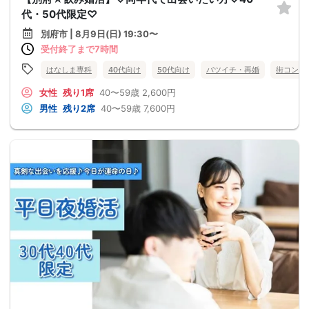
代・50代限定♡
別府市 | 8月9日(日) 19:30〜
受付終了まで7時間
はなしま専科
40代向け
50代向け
バツイチ・再婚
街コン
女性
残り1席
40〜59歳
2,600円
男性
残り2席
40〜59歳
7,600円