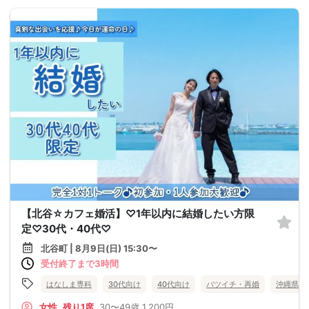
【北谷☆カフェ婚活】♡1年以内に結婚したい方限
定♡30代・40代♡
北谷町 | 8月9日(日) 15:30〜
受付終了まで3時間
はなしま専科
30代向け
40代向け
バツイチ・再婚
沖縄県
女性
残り1席
30〜49歳
1,200円