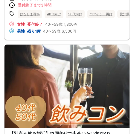
受付終了まで3時間
はなしま専科
40代向け
50代向け
バツイチ・再婚
愛知県
女性
受付終了
40〜59歳
1,800円
男性
残り1席
40〜59歳
6,500円
【別府☆飲み婚活】♡同年代で出会いたい方♡40