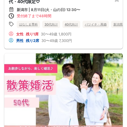
代・40代限定♡
新潟市 | 8月11日(火・山の日) 12:30〜
受付終了まで48時間
はなしま専科
30代向け
40代向け
バツイチ・再婚
新潟県
女性
残り1席
30〜49歳
1,800円
男性
残り2席
30〜49歳
7,300円