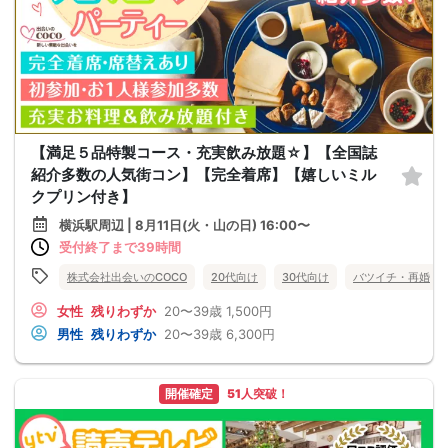
【満足５品特製コース・充実飲み放題☆】【全国誌
紹介多数の人気街コン】【完全着席】【嬉しいミル
クプリン付き】
横浜駅周辺 | 8月11日(火・山の日) 16:00〜
受付終了まで39時間
株式会社出会いのCOCO
20代向け
30代向け
バツイチ・再婚
女性
残りわずか
20〜39歳
1,500円
男性
残りわずか
20〜39歳
6,300円
開催確定
51人突破！