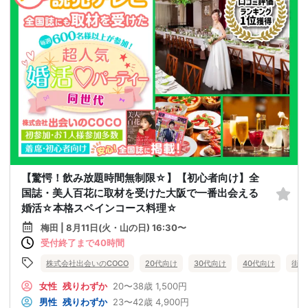
【驚愕！飲み放題時間無制限☆】【初心者向け】全
国誌・美人百花に取材を受けた大阪で一番出会える
婚活☆本格スペインコース料理☆
梅田 | 8月11日(火・山の日) 16:30〜
受付終了まで40時間
株式会社出会いのCOCO
20代向け
30代向け
40代向け
街コ
女性
残りわずか
20〜38歳
1,500円
男性
残りわずか
23〜42歳
4,900円