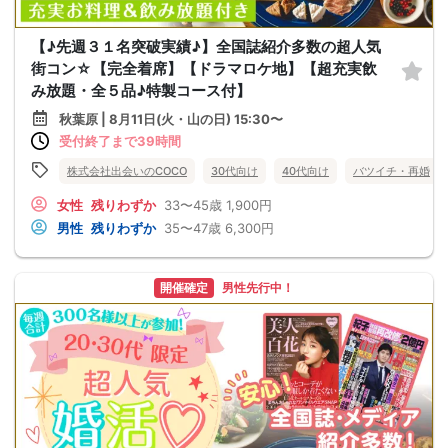
【♪先週３１名突破実績♪】全国誌紹介多数の超人気
街コン☆【完全着席】【ドラマロケ地】【超充実飲
み放題・全５品♪特製コース付】
秋葉原 | 8月11日(火・山の日) 15:30〜
受付終了まで39時間
株式会社出会いのCOCO
30代向け
40代向け
バツイチ・再婚
女性
残りわずか
33〜45歳
1,900円
男性
残りわずか
35〜47歳
6,300円
開催確定
男性先行中！