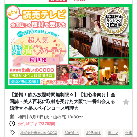
【驚愕！飲み放題時間無制限☆】【初心者向け】全
国誌・美人百花に取材を受けた大阪で一番出会える
婚活☆本格スペインコース料理☆
梅田 | 8月11日(火・山の日) 13:30〜
受付終了まで37時間
株式会社出会いのCOCO
30代向け
40代向け
街コン
食事あ