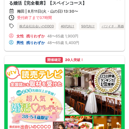
る婚活【完全着席】【スペインコース】
梅田 | 8月11日(火・山の日) 13:30〜
受付終了まで37時間
株式会社出会いのCOCO
40代向け
50代向け
バツイチ・再婚
女性
残りわずか
48〜65歳
1,900円
男性
残りわずか
48〜65歳
5,400円
開催確定
20人突破！