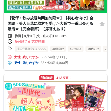
【驚愕！飲み放題時間無制限☆】【初心者向け】全
国誌・美人百花に取材を受けた大阪で一番出会える
婚活☆【完全着席】【席替えあり】
梅田 | 8月11日(火・山の日) 13:30〜
受付終了まで37時間
株式会社出会いのCOCO
30代向け
40代向け
50代向け
バツ
女性
残りわずか
38〜54歳
1,500円
男性
残りわずか
38〜54歳
4,900円
開催確定
31人突破！