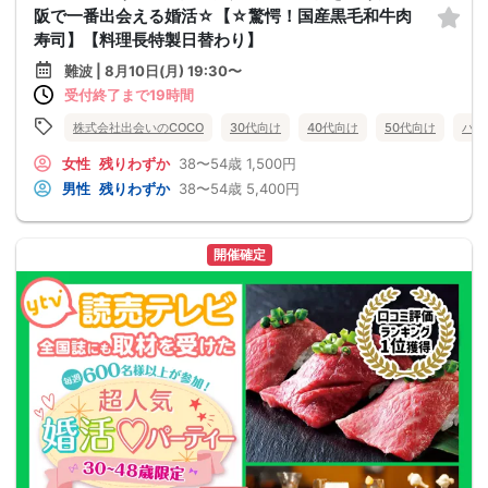
阪で一番出会える婚活☆【☆驚愕！国産黒毛和牛肉
寿司】【料理長特製日替わり】
難波 | 8月10日(月) 19:30〜
受付終了まで19時間
株式会社出会いのCOCO
30代向け
40代向け
50代向け
バツ
女性
残りわずか
38〜54歳
1,500円
男性
残りわずか
38〜54歳
5,400円
開催確定