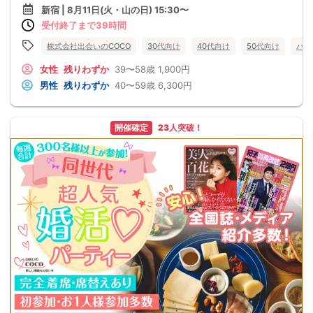
新宿 | 8月11日(火・山の日) 15:30〜
受付終了まで39時間
株式会社出会いのCOCO
30代向け
40代向け
50代向け
バツ
女性
残りわずか
39〜58歳
1,900円
男性
残りわずか
40〜59歳
6,300円
開催確定
23人突破！