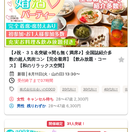
【♪祝・３１名突破→間も無く満席♪】全国誌紹介多
数の超人気街コン【完全着席】【飲み放題・コー
ス】【和のリラックス空間】
新宿 | 8月11日(火・山の日) 13:30〜
受付終了まで37時間
株式会社出会いのCOCO
20代向け
30代向け
40代向け
街コ
女性
キャンセル待ち
28〜47歳
2,300円
男性
残りわずか
28〜47歳
6,300円
開催確定
31人突破！