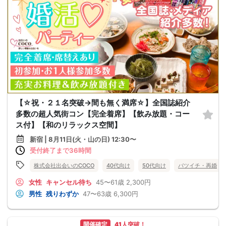
【☆祝・２１名突破→間も無く満席☆】全国誌紹介
多数の超人気街コン【完全着席】【飲み放題・コー
ス付】【和のリラックス空間】
新宿 | 8月11日(火・山の日) 12:30〜
受付終了まで36時間
株式会社出会いのCOCO
40代向け
50代向け
バツイチ・再婚
女性
キャンセル待ち
45〜61歳
2,300円
男性
残りわずか
47〜63歳
6,300円
開催確定
41人突破！