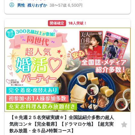
男性
残りわずか
38〜57歳
6,500円
開催確定
18人突破！
【☆先週２５名突破実績☆】全国誌紹介多数の超人
気街コン☆【完全着席】【ドラマロケ地】【超充実
飲み放題・全５品♪特製コース】