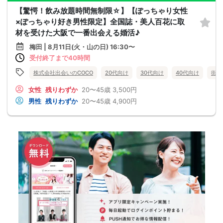
【驚愕！飲み放題時間無制限☆】【ぽっちゃり女性
×ぽっちゃり好き男性限定】全国誌・美人百花に取
材を受けた大阪で一番出会える婚活♪
梅田 | 8月11日(火・山の日) 16:30〜
受付終了まで40時間
株式会社出会いのCOCO
20代向け
30代向け
40代向け
街コ
女性
残りわずか
20〜45歳
3,500円
男性
残りわずか
20〜45歳
4,900円