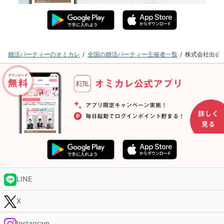
婚活パーティーのオミカレ
全国の婚活パーティー主催者一覧
株式会社出会
LINE
X
Instagram