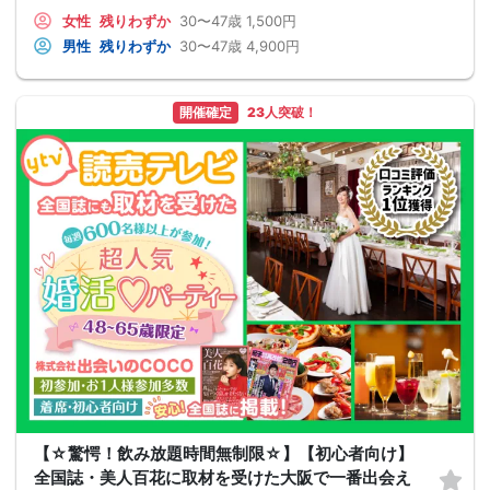
女性
残りわずか
30〜47歳
1,500円
男性
残りわずか
30〜47歳
4,900円
開催確定
23人突破！
【☆驚愕！飲み放題時間無制限☆】【初心者向け】
全国誌・美人百花に取材を受けた大阪で一番出会え