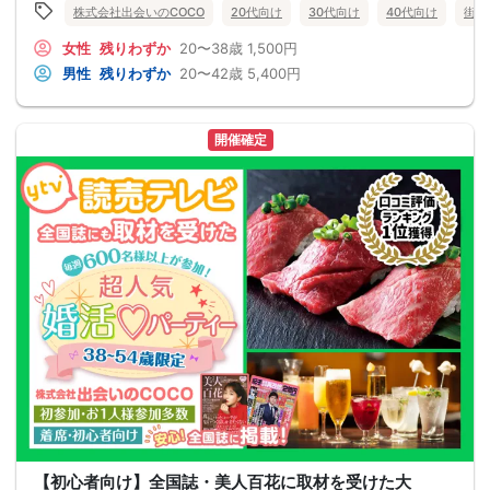
株式会社出会いのCOCO
20代向け
30代向け
40代向け
街コ
女性
残りわずか
20〜38歳
1,500円
男性
残りわずか
20〜42歳
5,400円
開催確定
【初心者向け】全国誌・美人百花に取材を受けた大