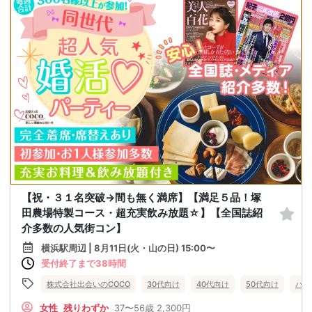
【祝・３１名突破→間も無く満席】【満足５品！塚
田農場特製コース・超充実飲み放題☆】【全国誌紹
介多数の人気街コン】
横浜駅周辺 | 8月11日(火・山の日) 15:00〜
受付終了まで38時間
株式会社出会いのCOCO
30代向け
40代向け
50代向け
バツ
女性
残りわずか
37〜56歳
2,300円