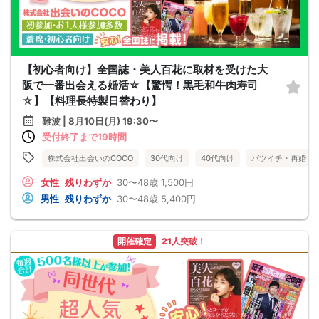
【初心者向け】全国誌・美人百花に取材を受けた大
阪で一番出会える婚活☆【驚愕！黒毛和牛肉寿司
☆】【料理長特製日替わり】
難波 | 8月10日(月) 19:30〜
受付終了まで19時間
株式会社出会いのCOCO
30代向け
40代向け
バツイチ・再婚
女性
残りわずか
30〜48歳
1,500円
男性
残りわずか
30〜48歳
5,400円
開催確定
21人突破！