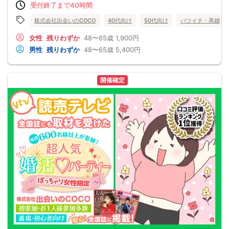
受付終了まで40時間
株式会社出会いのCOCO
40代向け
50代向け
バツイチ・再婚
女性
残りわずか
48〜65歳
1,900円
男性
残りわずか
48〜65歳
5,400円
開催確定