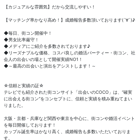
【カジュアルな雰囲気】だから交流しやすい！
【マッチング率かなり高め！】成婚報告多数頂いております(´∀`)♪
◆毎日、街コン開催中！
◆男女比率厳守！
◆メディアにご紹介を多数されております♪
◆リーズナブルな価格、コスパ良しの婚活パーティー・街コン、社
会人の出会いの場として開催実績NO1！
◆～最高の出会いと演出をアシストします！～
☆信頼と実績の証☆
テレビでも紹介された街コンサイト「出会いのCOCO」は、“確実
に出会える街コン“をコンセプトに、信頼と実績を積み重ねてまい
りました。
大阪・京都・兵庫など関西や東京を中心に、街コンや婚活イベント
を毎日開催しております！
カップル誕生率はかなり高く、成婚報告も多数いただいておりま
す。