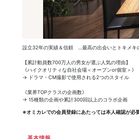
設立32年の実績＆信頼 …最高の出会いとトキメキの
【累計動員数700万人の男女が選ぶ人気の理由】
《ハイクオリティな自社会場＜オープンor個室＞》
→ ドラマ・CM撮影で使用される2つのスタイル
《業界TOPクラスの企画数》
→ 15種類の企画や累計300回以上のコラボ企画
※オミカレでの会員登録にあたっては本人確認が必
基本情報