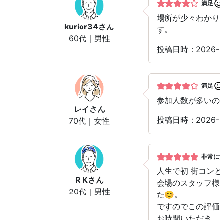
満足
場所が少々わかり
kurior34
さん
す。
60代｜男性
投稿日時：2026-
満足
参加人数が多いの
レイ
さん
投稿日時：2026-
70代｜女性
非常に
人生で初 街コン
R K
さん
会場のスタッフ様
20代｜男性
た😊。
ですのでこの評価
お時間いただき、